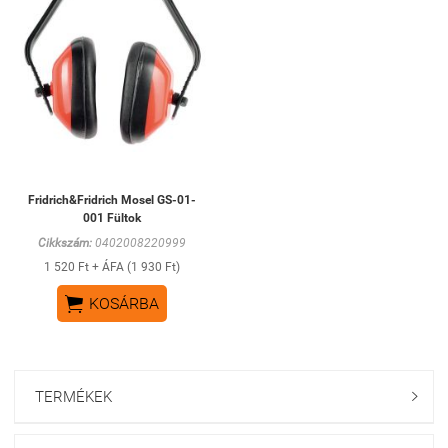
Fridrich&Fridrich Mosel GS-01-
001 Fültok
Cikkszám:
0402008220999
1 520 Ft + ÁFA (1 930 Ft)

KOSÁRBA
TERMÉKEK
