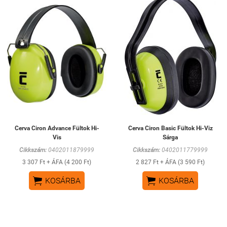
Cerva Ciron Advance Fültok Hi-
Cerva Ciron Basic Fültok Hi-Viz
Vis
Sárga
Cikkszám:
0402011879999
Cikkszám:
0402011779999
3 307 Ft + ÁFA (4 200 Ft)
2 827 Ft + ÁFA (3 590 Ft)


KOSÁRBA
KOSÁRBA