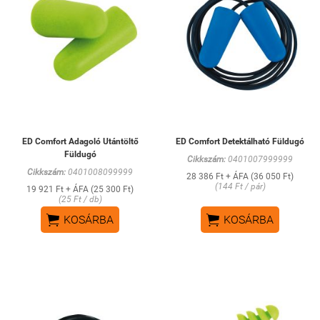
ED Comfort Adagoló Utántöltő
ED Comfort Detektálható Füldugó
Füldugó
Cikkszám:
0401007999999
Cikkszám:
0401008099999
28 386 Ft + ÁFA (36 050 Ft)
(144 Ft / pár)
19 921 Ft + ÁFA (25 300 Ft)
(25 Ft / db)


KOSÁRBA
KOSÁRBA