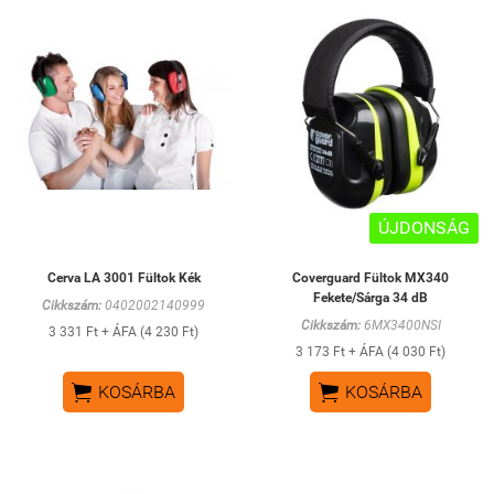
ÚJDONSÁG
Cerva LA 3001 Fültok Kék
Coverguard Fültok MX340
Fekete/Sárga 34 dB
Cikkszám:
0402002140999
Cikkszám:
6MX3400NSI
3 331 Ft + ÁFA (4 230 Ft)
3 173 Ft + ÁFA (4 030 Ft)


KOSÁRBA
KOSÁRBA