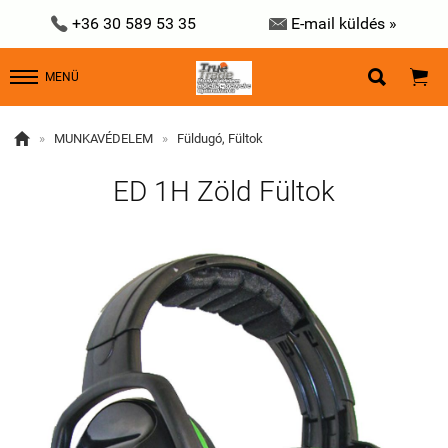


+36 30 589 53 35
E-mail küldés »


MENÜ

»
MUNKAVÉDELEM
»
Füldugó, Fültok
ED 1H Zöld Fültok