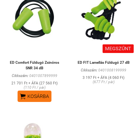
MEGSZŰNT
ED Comfort Füldugó Zsinóros
ED FIT Lamellás Füldugó 27 dB
SNR 34 dB
Cikkszám:
0401008199999
Cikkszám:
0401007899999
3 197 Ft + ÁFA (4 060 Ft)
(677 Ft / pár)
21 701 Ft + ÁFA (27 560 Ft)
(110 Ft / pár)

KOSÁRBA