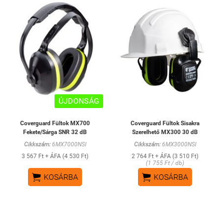
ÚJDONSÁG
Coverguard Fültok MX700
Coverguard Fültok Sisakra
Fekete/Sárga SNR 32 dB
Szerelhető MX300 30 dB
Cikkszám:
6MX7000NSI
Cikkszám:
6MX3000NSI
3 567 Ft + ÁFA (4 530 Ft)
2 764 Ft + ÁFA (3 510 Ft)
(1 755 Ft / db)


KOSÁRBA
KOSÁRBA