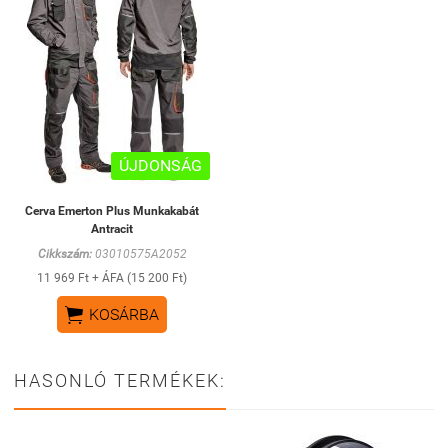
ÚJDONSÁG
Cerva Emerton Plus Munkakabát
Antracit
Cikkszám:
03010575A2052
11 969 Ft + ÁFA (15 200 Ft)

KOSÁRBA
HASONLÓ TERMÉKEK: