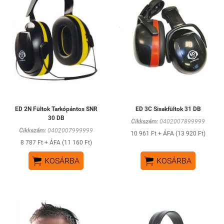
ED 2N Fültok Tarkópántos SNR
ED 3C Sisakfültok 31 DB
30 DB
Cikkszám:
0402007899999
Cikkszám:
0402007999999
10 961 Ft + ÁFA (13 920 Ft)
8 787 Ft + ÁFA (11 160 Ft)


KOSÁRBA
KOSÁRBA