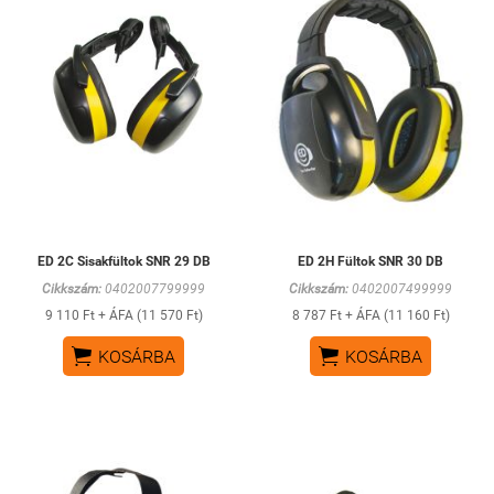
ED 2C Sisakfültok SNR 29 DB
ED 2H Fültok SNR 30 DB
Cikkszám:
0402007799999
Cikkszám:
0402007499999
9 110 Ft + ÁFA (11 570 Ft)
8 787 Ft + ÁFA (11 160 Ft)


KOSÁRBA
KOSÁRBA