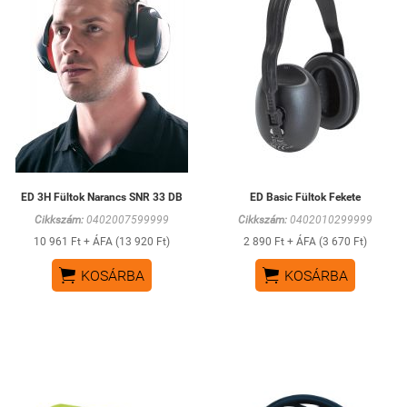
ED 3H Fültok Narancs SNR 33 DB
ED Basic Fültok Fekete
Cikkszám:
0402007599999
Cikkszám:
0402010299999
10 961 Ft + ÁFA (13 920 Ft)
2 890 Ft + ÁFA (3 670 Ft)


KOSÁRBA
KOSÁRBA