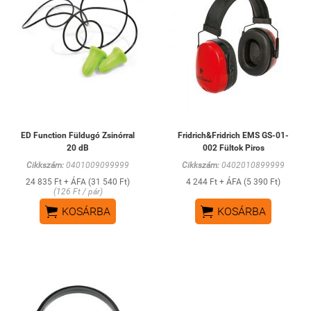
ED Function Füldugó Zsinórral
Fridrich&Fridrich EMS GS-01-
20 dB
002 Fültok Piros
Cikkszám:
0401009099999
Cikkszám:
0402010899999
24 835 Ft + ÁFA (31 540 Ft)
4 244 Ft + ÁFA (5 390 Ft)
(126 Ft / pár)


KOSÁRBA
KOSÁRBA