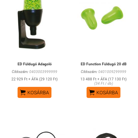
ED Füldugó Adagoló
ED Function Füldugó 20 dB
Cikkszám:
0403003999999
Cikkszám:
0401009299999
22 929 Ft + ÁFA (29 120 Ft)
13 488 Ft + ÁFA (17 130 Ft)
(34 Ft / db)


KOSÁRBA
KOSÁRBA