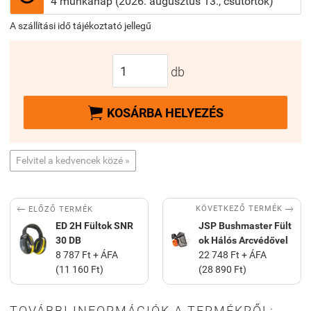
4 munkanap (2026. augusztus 13., csütörtök)
A szállítási idő tájékoztató jellegű
db

KOSÁRBA HELYEZÉS
Felvitel a kedvencek közé »


KÖVETKEZŐ TERMÉK
ELŐZŐ TERMÉK
ED 2H Fültok SNR
JSP Bushmaster Fült
30 DB
ok Hálós Arcvédővel
8 787 Ft + ÁFA
22 748 Ft + ÁFA
(11 160 Ft)
(28 890 Ft)
TOVÁBBI INFORMÁCIÓK A TERMÉKRŐL: