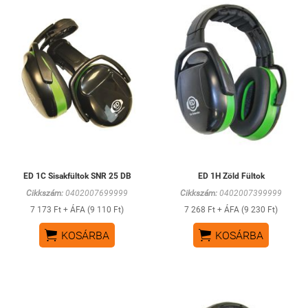
ED 1C Sisakfültok SNR 25 DB
ED 1H Zöld Fültok
Cikkszám:
0402007699999
Cikkszám:
0402007399999
7 173 Ft + ÁFA (9 110 Ft)
7 268 Ft + ÁFA (9 230 Ft)


KOSÁRBA
KOSÁRBA