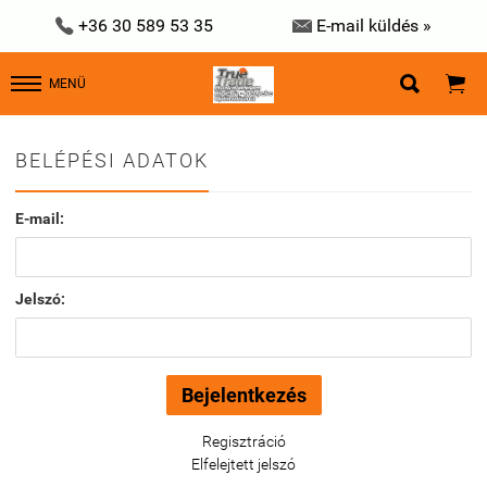


+36 30 589 53 35
E-mail küldés »


MENÜ
BELÉPÉSI ADATOK
E-mail:
Jelszó:
Regisztráció
Elfelejtett jelszó