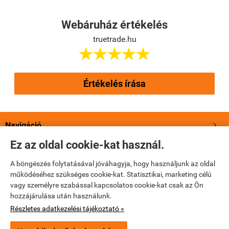
Webáruház értékelés
truetrade.hu





Értékelés írása
Navigáció

Ez az oldal cookie-kat használ.
Saját fiók

A böngészés folytatásával jóváhagyja, hogy használjunk az oldal
működéséhez szükséges cookie-kat. Statisztikai, marketing célú
Bemutatkozás

vagy személyre szabással kapcsolatos cookie-kat csak az Ön
hozzájárulása után használunk.
Elérhetőségek

Részletes adatkezelési tájékoztató »