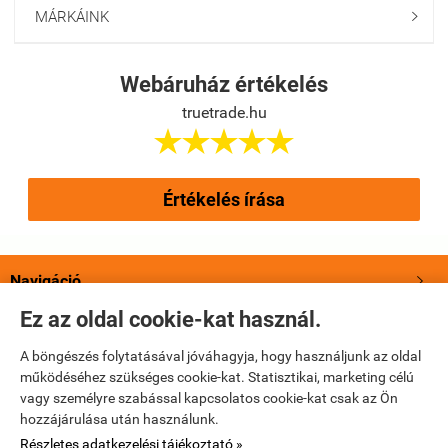
MÁRKÁINK

Webáruház értékelés
truetrade.hu





Értékelés írása
Navigáció

Ez az oldal cookie-kat használ.
Saját fiók

A böngészés folytatásával jóváhagyja, hogy használjunk az oldal
működéséhez szükséges cookie-kat. Statisztikai, marketing célú
Bemutatkozás

vagy személyre szabással kapcsolatos cookie-kat csak az Ön
hozzájárulása után használunk.
Elérhetőségek

Részletes adatkezelési tájékoztató »