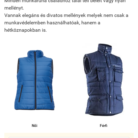
Minden munkaruha családhoz talál téli bélelt vagy nyári
mellényt.
Vannak elegáns és divatos mellények melyek nem csak a
munkavédelemben használhatóak, hanem a
hétköznapokban is.
Női
Férfi