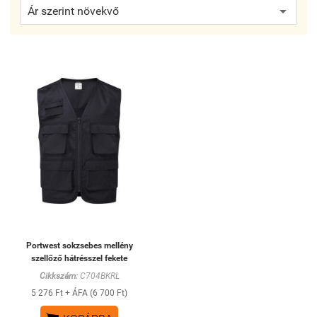
Portwest sokzsebes mellény
szellőző hátrésszel fekete
Cikkszám:
C704BKRL
5 276 Ft + ÁFA (6 700 Ft)