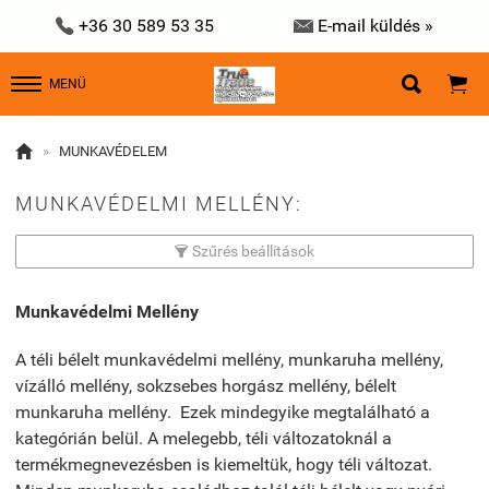


+36 30 589 53 35
E-mail küldés »


MENÜ

»
MUNKAVÉDELEM
MUNKAVÉDELMI MELLÉNY:
Szűrés beállítások

Munkavédelmi Mellény
A téli bélelt munkavédelmi mellény, munkaruha mellény,
vízálló mellény, sokzsebes horgász mellény, bélelt
munkaruha mellény. Ezek mindegyike megtalálható a
kategórián belül. A melegebb, téli változatoknál a
termékmegnevezésben is kiemeltük, hogy téli változat.