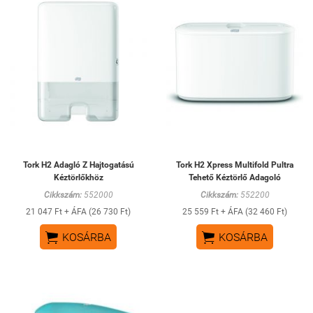
Tork H2 Adagló Z Hajtogatású
Tork H2 Xpress Multifold Pultra
Kéztörlőkhöz
Tehető Kéztörlő Adagoló
Cikkszám:
552000
Cikkszám:
552200
21 047 Ft + ÁFA (26 730 Ft)
25 559 Ft + ÁFA (32 460 Ft)


KOSÁRBA
KOSÁRBA