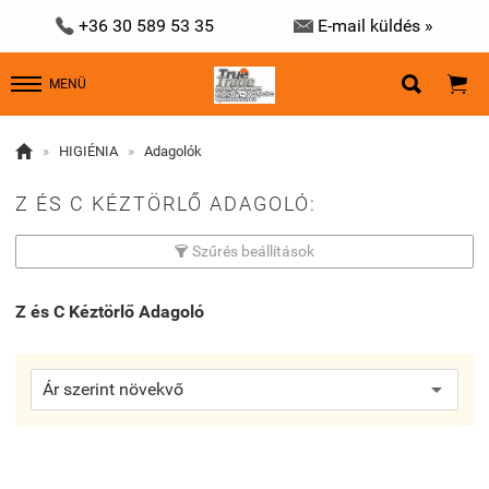


+36 30 589 53 35
E-mail küldés »


MENÜ

»
HIGIÉNIA
»
Adagolók
Z ÉS C KÉZTÖRLŐ ADAGOLÓ:
Szűrés beállítások

Z és C Kéztörlő Adagoló