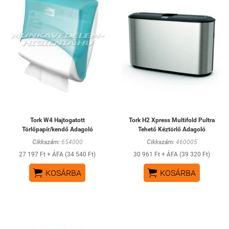
Tork W4 Hajtogatott
Tork H2 Xpress Multifold Pultra
Törlőpapír/kendő Adagoló
Tehető Kéztörlő Adagoló
Cikkszám:
654000
Cikkszám:
460005
27 197 Ft + ÁFA (34 540 Ft)
30 961 Ft + ÁFA (39 320 Ft)


KOSÁRBA
KOSÁRBA