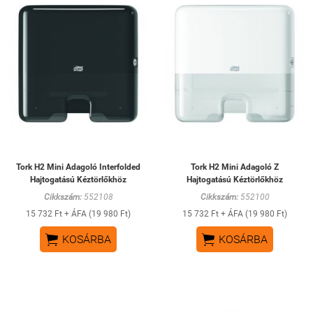
Tork H2 Mini Adagoló Interfolded
Tork H2 Mini Adagoló Z
Hajtogatású Kéztörlőkhöz
Hajtogatású Kéztörlőkhöz
Cikkszám:
552108
Cikkszám:
552100
15 732 Ft + ÁFA (19 980 Ft)
15 732 Ft + ÁFA (19 980 Ft)


KOSÁRBA
KOSÁRBA