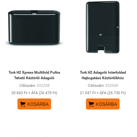
Tork H2 Xpress Multifold Pultra
Tork H2 Adagoló Interfolded
Tehető Kéztörlő Adagoló
Hajtogatású Kéztörlőkhöz
Cikkszám:
552208
Cikkszám:
552008
20 843 Ft + ÁFA (26 470 Ft)
21 047 Ft + ÁFA (26 730 Ft)


KOSÁRBA
KOSÁRBA