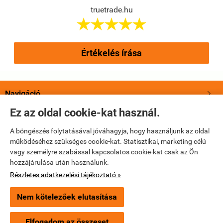
truetrade.hu





Értékelés írása
Navigáció

Ez az oldal cookie-kat használ.
Saját fiók

A böngészés folytatásával jóváhagyja, hogy használjunk az oldal
működéséhez szükséges cookie-kat. Statisztikai, marketing célú
Bemutatkozás

vagy személyre szabással kapcsolatos cookie-kat csak az Ön
hozzájárulása után használunk.
Elérhetőségek

Részletes adatkezelési tájékoztató »
Nem kötelezőek elutasítása
truetrade.hu -
True Trade Kft
-
ÁSZF
-
Adatkezelési tájékoztató
Elfogadom az összeset