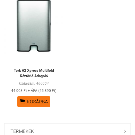
Tork H2 Xpress Multifold
Kéztörlő Adagoló
Cikkszám:
460004
44 008 Ft + ÁFA (55 890 Ft)

KOSÁRBA
TERMÉKEK
