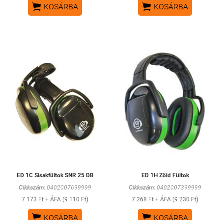


KOSÁRBA
KOSÁRBA
ED 1C Sisakfültok SNR 25 DB
ED 1H Zöld Fültok
Cikkszám:
0402007699999
Cikkszám:
0402007399999
7 173 Ft + ÁFA (9 110 Ft)
7 268 Ft + ÁFA (9 230 Ft)


KOSÁRBA
KOSÁRBA