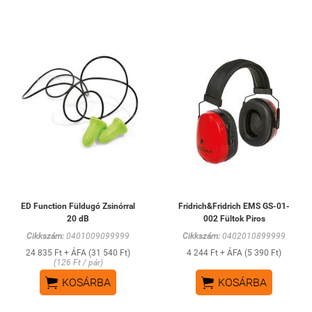
ED Function Füldugó Zsinórral
Fridrich&Fridrich EMS GS-01-
20 dB
002 Fültok Piros
Cikkszám:
0401009099999
Cikkszám:
0402010899999
24 835 Ft + ÁFA (31 540 Ft)
4 244 Ft + ÁFA (5 390 Ft)
(126 Ft / pár)


KOSÁRBA
KOSÁRBA