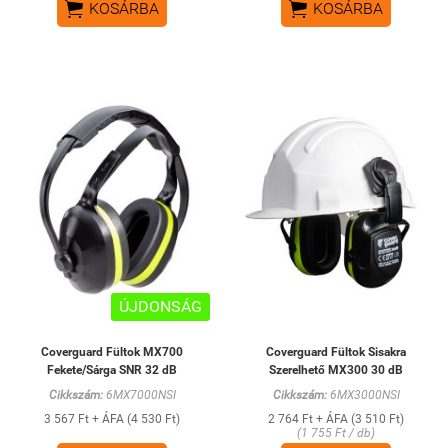


KOSÁRBA
KOSÁRBA
ÚJDONSÁG
Coverguard Fültok MX700
Coverguard Fültok Sisakra
Fekete/Sárga SNR 32 dB
Szerelhető MX300 30 dB
Cikkszám:
6MX7000NSI
Cikkszám:
6MX3000NSI
3 567 Ft + ÁFA (4 530 Ft)
2 764 Ft + ÁFA (3 510 Ft)
(1 755 Ft / db)