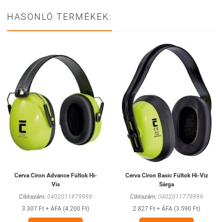
HASONLÓ TERMÉKEK:
Cerva Ciron Advance Fültok Hi-
Cerva Ciron Basic Fültok Hi-Viz
Vis
Sárga
Cikkszám:
0402011879999
Cikkszám:
0402011779999
3 307 Ft + ÁFA (4 200 Ft)
2 827 Ft + ÁFA (3 590 Ft)