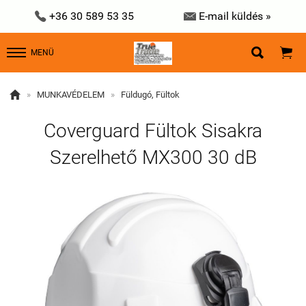


+36 30 589 53 35
E-mail küldés »


MENÜ

»
MUNKAVÉDELEM
»
Füldugó, Fültok
Coverguard Fültok Sisakra
Szerelhető MX300 30 dB