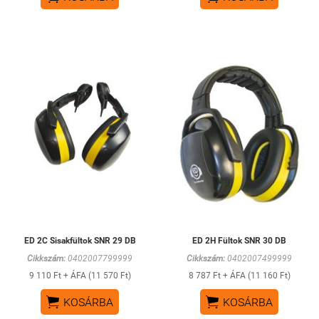
ED 2C Sisakfültok SNR 29 DB
ED 2H Fültok SNR 30 DB
Cikkszám:
0402007799999
Cikkszám:
0402007499999
9 110 Ft + ÁFA (11 570 Ft)
8 787 Ft + ÁFA (11 160 Ft)


KOSÁRBA
KOSÁRBA