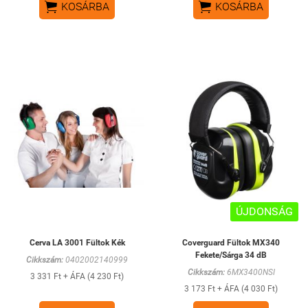


KOSÁRBA
KOSÁRBA
ÚJDONSÁG
Cerva LA 3001 Fültok Kék
Coverguard Fültok MX340
Fekete/Sárga 34 dB
Cikkszám:
0402002140999
Cikkszám:
6MX3400NSI
3 331 Ft + ÁFA (4 230 Ft)
3 173 Ft + ÁFA (4 030 Ft)