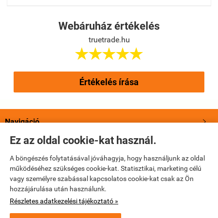
Webáruház értékelés
truetrade.hu





Értékelés írása
Navigáció

Ez az oldal cookie-kat használ.
Saját fiók

A böngészés folytatásával jóváhagyja, hogy használjunk az oldal
működéséhez szükséges cookie-kat. Statisztikai, marketing célú
Bemutatkozás

vagy személyre szabással kapcsolatos cookie-kat csak az Ön
hozzájárulása után használunk.
Elérhetőségek

Részletes adatkezelési tájékoztató »