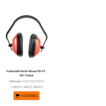
Fridrich&Fridrich Mosel GS-01-
001 Fültok
Cikkszám:
0402008220999
1 520 Ft + ÁFA (1 930 Ft)

KOSÁRBA