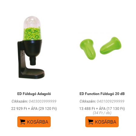
ED Füldugó Adagoló
ED Function Füldugó 20 dB
Cikkszám:
0403003999999
Cikkszám:
0401009299999
22 929 Ft + ÁFA (29 120 Ft)
13 488 Ft + ÁFA (17 130 Ft)
(34 Ft / db)


KOSÁRBA
KOSÁRBA