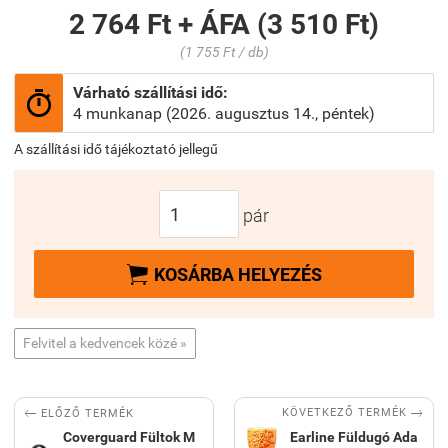
2 764 Ft + ÁFA (3 510 Ft)
(1 755 Ft / db)
Várható szállítási idő:

4 munkanap (2026. augusztus 14., péntek)
A szállítási idő tájékoztató jellegű
pár

KOSÁRBA HELYEZÉS
Felvitel a kedvencek közé »


KÖVETKEZŐ TERMÉK
ELŐZŐ TERMÉK
Coverguard Fültok M
Earline Füldugó Ada