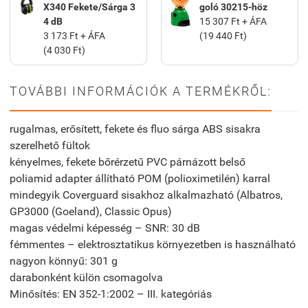
X340 Fekete/Sárga 3
goló 30215-höz
4 dB
15 307 Ft + ÁFA
3 173 Ft + ÁFA
(19 440 Ft)
(4 030 Ft)
TOVÁBBI INFORMÁCIÓK A TERMÉKRŐL:
rugalmas, erősített, fekete és fluo sárga ABS sisakra
szerelhető fültok
kényelmes, fekete bőrérzetű PVC párnázott belső
poliamid adapter állítható POM (polioximetilén) karral
mindegyik Coverguard sisakhoz alkalmazható (Albatros,
GP3000 (Goeland), Classic Opus)
magas védelmi képesség – SNR: 30 dB
fémmentes – elektrosztatikus környezetben is használható
nagyon könnyű: 301 g
darabonként külön csomagolva
Minősítés: EN 352-1:2002 – III. kategóriás