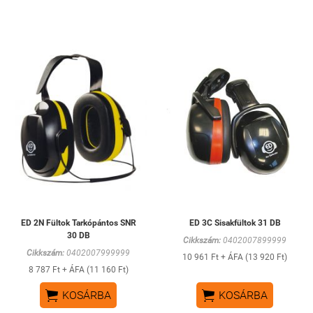
ED 2N Fültok Tarkópántos SNR
ED 3C Sisakfültok 31 DB
30 DB
Cikkszám:
0402007899999
Cikkszám:
0402007999999
10 961 Ft + ÁFA (13 920 Ft)
8 787 Ft + ÁFA (11 160 Ft)


KOSÁRBA
KOSÁRBA