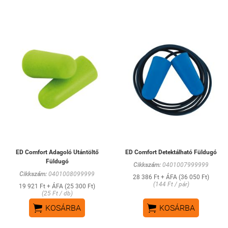
ED Comfort Adagoló Utántöltő
ED Comfort Detektálható Füldugó
Füldugó
Cikkszám:
0401007999999
Cikkszám:
0401008099999
28 386 Ft + ÁFA (36 050 Ft)
(144 Ft / pár)
19 921 Ft + ÁFA (25 300 Ft)
(25 Ft / db)


KOSÁRBA
KOSÁRBA