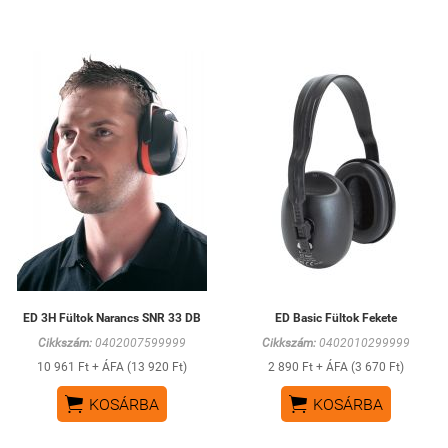
ED 3H Fültok Narancs SNR 33 DB
ED Basic Fültok Fekete
Cikkszám:
0402007599999
Cikkszám:
0402010299999
10 961 Ft + ÁFA (13 920 Ft)
2 890 Ft + ÁFA (3 670 Ft)


KOSÁRBA
KOSÁRBA