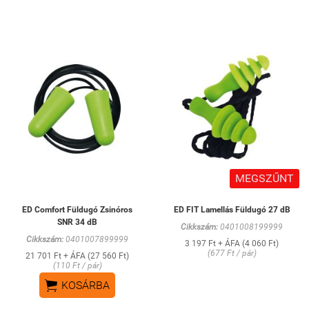
MEGSZŰNT
ED Comfort Füldugó Zsinóros
ED FIT Lamellás Füldugó 27 dB
SNR 34 dB
Cikkszám:
0401008199999
Cikkszám:
0401007899999
3 197 Ft + ÁFA (4 060 Ft)
(677 Ft / pár)
21 701 Ft + ÁFA (27 560 Ft)
(110 Ft / pár)

KOSÁRBA