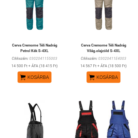
Cerva Cremorne Téli Nadrág
Cerva Cremorne Téli Nadrág
Petrol Kék S-4XL
Világ.olajzöld S-4XL
Cikkszám:
0302041155003
Cikkszám:
03020411E4003
14 500 Ft + ÁFA (18 415 Ft)
14 567 Ft + ÁFA (18 500 Ft)


KOSÁRBA
KOSÁRBA