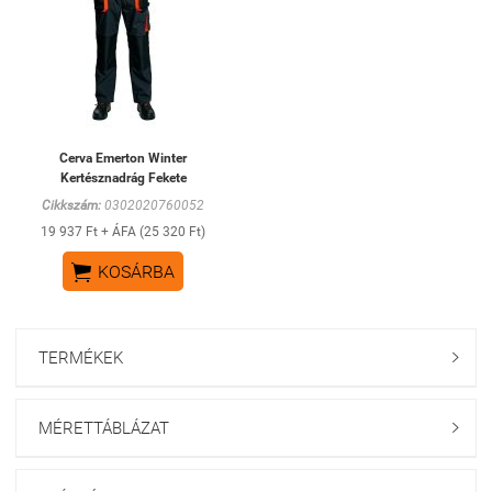
Cerva Emerton Winter
Kertésznadrág Fekete
Cikkszám:
0302020760052
19 937 Ft + ÁFA (25 320 Ft)

KOSÁRBA
TERMÉKEK

MÉRETTÁBLÁZAT
