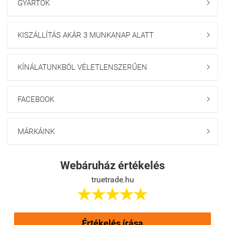
GYÁRTÓK

KISZÁLLÍTÁS AKÁR 3 MUNKANAP ALATT

KÍNÁLATUNKBÓL VÉLETLENSZERŰEN

FACEBOOK

MÁRKÁINK

Webáruház értékelés
truetrade.hu





Értékelés írása