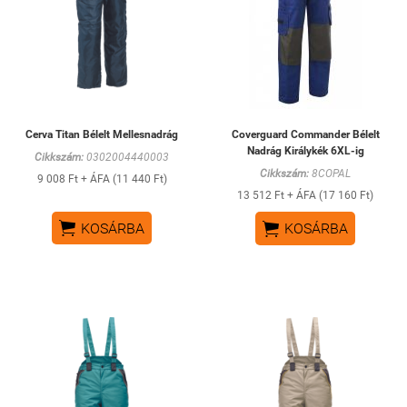
Cerva Titan Bélelt Mellesnadrág
Coverguard Commander Bélelt
Nadrág Királykék 6XL-ig
Cikkszám:
0302004440003
Cikkszám:
8COPAL
9 008 Ft + ÁFA (11 440 Ft)
13 512 Ft + ÁFA (17 160 Ft)


KOSÁRBA
KOSÁRBA