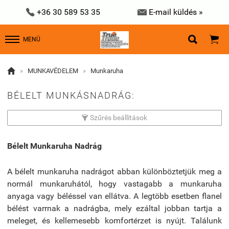


+36 30 589 53 35
E-mail küldés »


MENÜ

»
MUNKAVÉDELEM
»
Munkaruha
BÉLELT MUNKÁSNADRÁG:
Szűrés beállítások

Bélelt Munkaruha Nadrág
A bélelt munkaruha nadrágot abban különböztetjük meg a
normál munkaruhától, hogy vastagabb a munkaruha
anyaga vagy béléssel van ellátva. A legtöbb esetben flanel
bélést varrnak a nadrágba, mely ezáltal jobban tartja a
meleget, és kellemesebb komfortérzet is nyújt. Találunk