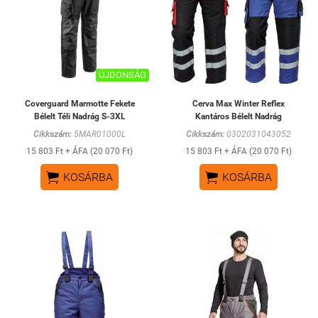
ÚJDONSÁG
Coverguard Marmotte Fekete
Cerva Max Winter Reflex
Bélelt Téli Nadrág S-3XL
Kantáros Bélelt Nadrág
Cikkszám:
5MAR01000L
Cikkszám:
0302031043052
15 803 Ft + ÁFA (20 070 Ft)
15 803 Ft + ÁFA (20 070 Ft)


KOSÁRBA
KOSÁRBA