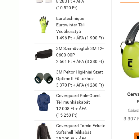
8 283 Ft + ÁFA
(10 520 Ft)
Eurotechnique
Eurowinter Téli
Védőkesztyű
1 496 Ft + ÁFA (1 900 Ft)
3M Szemüvegtok 3M 12-
0600-00P
2 661 Ft + ÁFA (3 380 Ft)
3M Peltor Higiéniai Szett
Optime II Fültokhoz
3 370 Ft + ÁFA (4 280 Ft)
Cerv
Coverguard Pole-Ouest
F
Téli munkáskabát
12 008 Ft + ÁFA
Cikksz
(15 250 Ft)
3 307 F
Coverguard Tamia Fekete
Softshell Télikabát
25 299 Ft + ÁFA