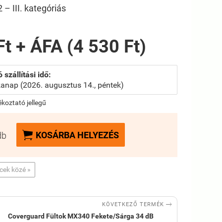
– III. kategóriás
Ft + ÁFA (4 530 Ft)
 szállítási idő:
anap (2026. augusztus 14., péntek)
jékoztató jellegű

KOSÁRBA HELYEZÉS
db
ncek közé »

KÖVETKEZŐ TERMÉK
Coverguard Fültok MX340 Fekete/Sárga 34 dB