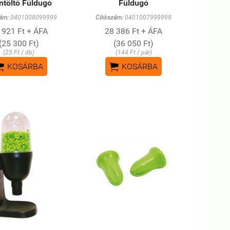
ntöltő Füldugó
Füldugó
ám:
0401008099999
Cikkszám:
0401007999999
 921 Ft + ÁFA
28 386 Ft + ÁFA
(25 300 Ft)
(36 050 Ft)
(25 Ft / db)
(144 Ft / pár)


KOSÁRBA
KOSÁRBA