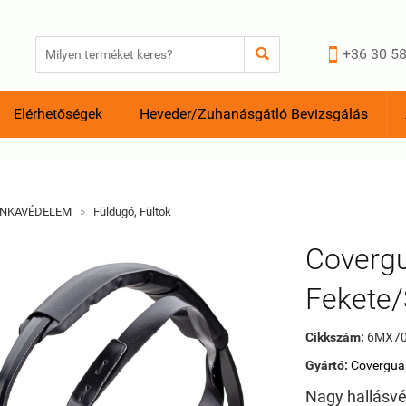


+36 30 58
Elérhetőségek
Heveder/Zuhanásgátló Bevizsgálás
NKAVÉDELEM
»
Füldugó, Fültok
Coverg
Fekete
Cikkszám:
6MX70
Gyártó:
Covergua
Nagy hallásv