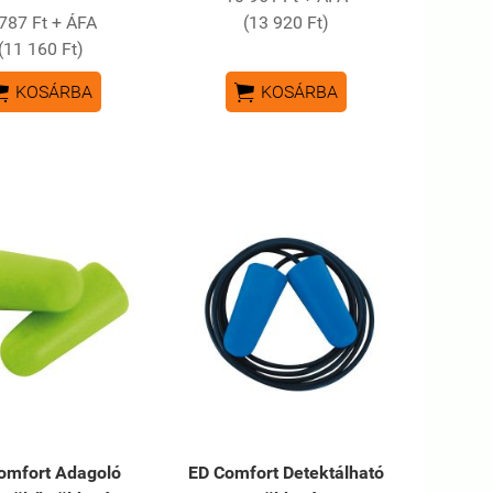
787 Ft + ÁFA
(13 920 Ft)
(11 160 Ft)


KOSÁRBA
KOSÁRBA
omfort Adagoló
ED Comfort Detektálható