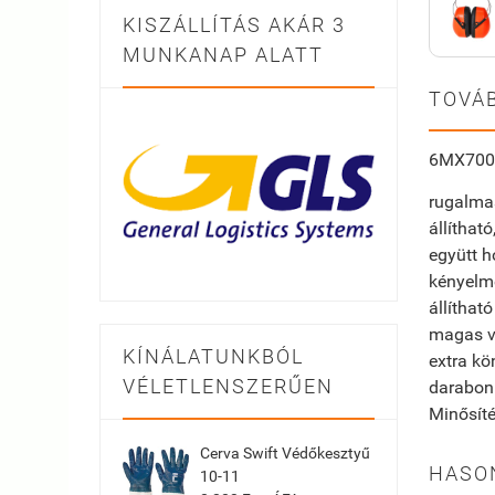
KISZÁLLÍTÁS AKÁR 3
MUNKANAP ALATT
TOVÁB
6MX700
rugalmas
állíthat
együtt h
kényelme
állíthat
magas v
KÍNÁLATUNKBÓL
extra kö
VÉLETLENSZERŰEN
darabon
Minősíté
Cerva Swift Védőkesztyű
HASO
10-11