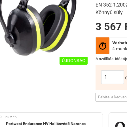
EN 352-1:2002 
Könnyű súly
3 567 
Várható

4 munk
A szállítási idő tá
ÚJDONSÁG
Felvitel a kedve
Ő TERMÉK
Portwest Endurance HV Hallásvédő Narancs