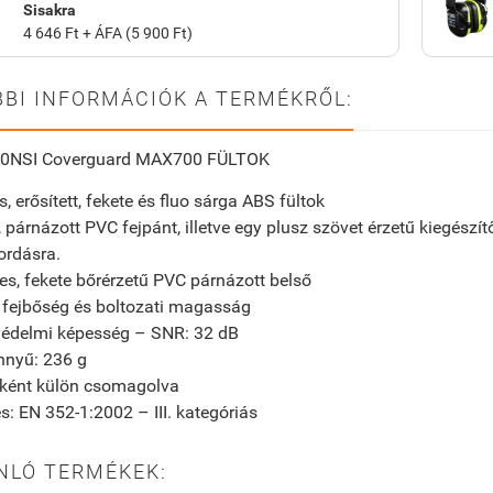
Sisakra
4 646 Ft + ÁFA (5 900 Ft)
BI INFORMÁCIÓK A TERMÉKRŐL:
0NSI
Coverguard
MAX700 FÜLTOK
, erősített, fekete és fluo sárga ABS fültok
ó, párnázott PVC fejpánt, illetve egy plusz szövet érzetű kiegészí
ordásra.
s, fekete bőrérzetű PVC párnázott belső
ó fejbőség és boltozati magasság
édelmi képesség – SNR: 32 dB
nnyű: 236 g
ként külön csomagolva
s: EN 352-1:2002 – III. kategóriás
NLÓ TERMÉKEK: