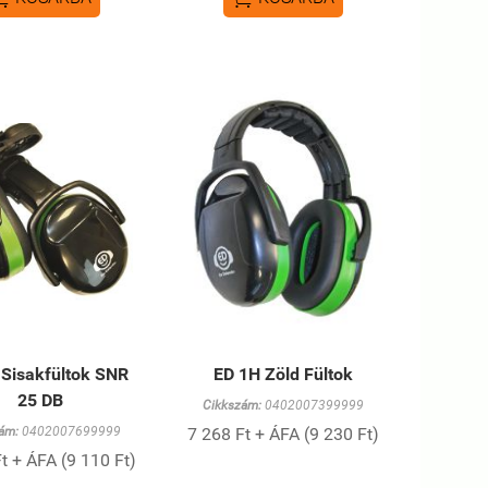
 Sisakfültok SNR
ED 1H Zöld Fültok
25 DB
Cikkszám:
0402007399999
ám:
0402007699999
7 268 Ft + ÁFA (9 230 Ft)
t + ÁFA (9 110 Ft)