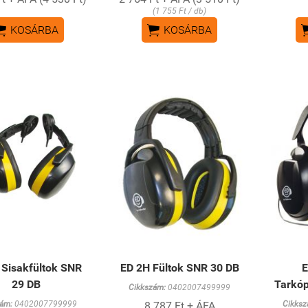
(1 755 Ft / db)


KOSÁRBA
KOSÁRBA
 Sisakfültok SNR
ED 2H Fültok SNR 30 DB
E
29 DB
Tarkóp
Cikkszám:
0402007499999
ám:
0402007799999
8 787 Ft + ÁFA
Cikksz