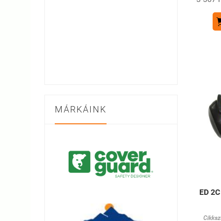
MÁRKÁINK
ED 2C
Cikksz