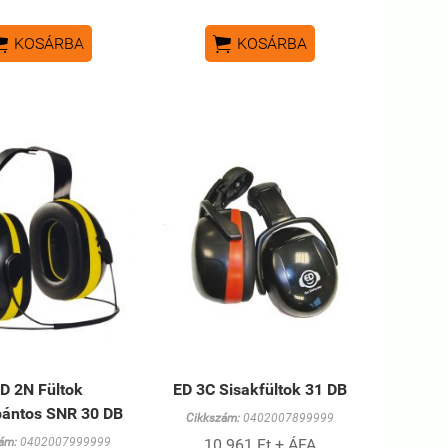


KOSÁRBA
KOSÁRBA
D 2N Fültok
ED 3C Sisakfültok 31 DB
ántos SNR 30 DB
Cikkszám:
0402007899999
ám:
0402007999999
10 961 Ft + ÁFA