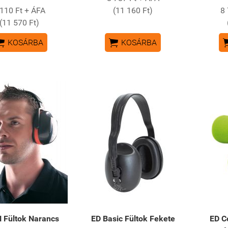
 110 Ft + ÁFA
(11 160 Ft)
8 
(11 570 Ft)


KOSÁRBA
KOSÁRBA
 Fültok Narancs
ED Basic Fültok Fekete
ED C