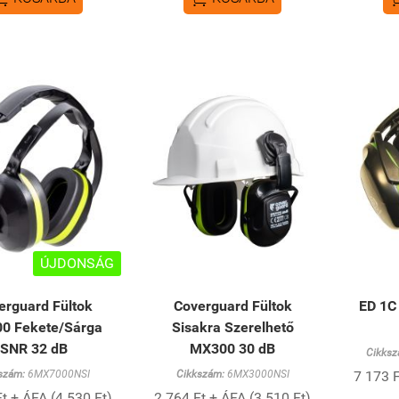
ÚJDONSÁG
erguard Fültok
Coverguard Fültok
ED 1C
0 Fekete/Sárga
Sisakra Szerelhető
SNR 32 dB
MX300 30 dB
Cikksz
szám:
6MX7000NSI
Cikkszám:
6MX3000NSI
7 173 F
t + ÁFA (4 530 Ft)
2 764 Ft + ÁFA (3 510 Ft)