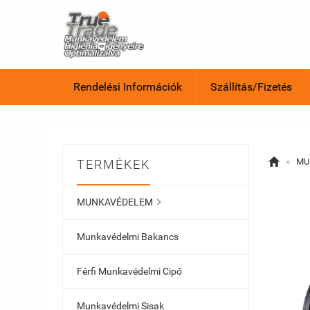
Rendelési Információk
Szállítás/Fizetés

»
MU
TERMÉKEK
MUNKAVÉDELEM

Munkavédelmi Bakancs
Férfi Munkavédelmi Cipő
Munkavédelmi Sisak