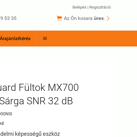
Belépés
|
Regisztráció


9 53 35
Az Ön kosara
üres
.
Árajánlatkérés

uard Fültok MX700
/Sárga SNR 32 dB
00NSI
rd
édelmi képességű eszköz