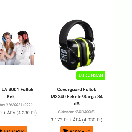
ÚJDONSÁG
 LA 3001 Fültok
Coverguard Fültok
Kék
MX340 Fekete/Sárga 34
dB
ám:
0402002140999
t + ÁFA (4 230 Ft)
Cikkszám:
6MX3400NSI
3 173 Ft + ÁFA (4 030 Ft)


KOSÁRBA
KOSÁRBA