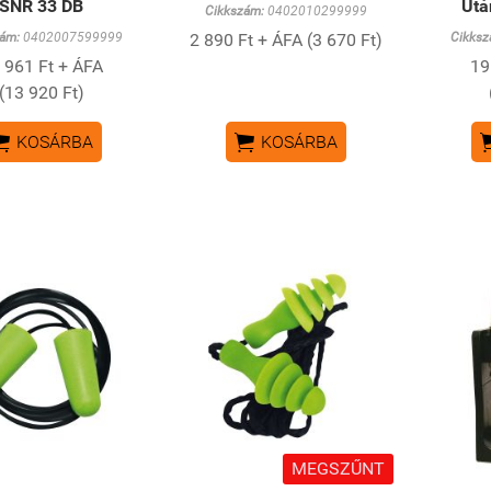
SNR 33 DB
Utá
Cikkszám:
0402010299999
ám:
0402007599999
2 890 Ft + ÁFA (3 670 Ft)
Cikksz
 961 Ft + ÁFA
19
(13 920 Ft)


KOSÁRBA
KOSÁRBA
MEGSZŰNT