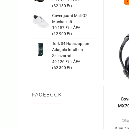
(32 130 Ft)
Coverguard Mali O2
Munkacipő
10 157 Ft + ÁFA
(12 900 Ft)
Tork S4 Habszappan
Adagoló Intuition
Szenzorral
49 126 Ft + ÁFA
(62 390 Ft)
FACEBOOK
Cov
MX70
Cikk
3 567 F