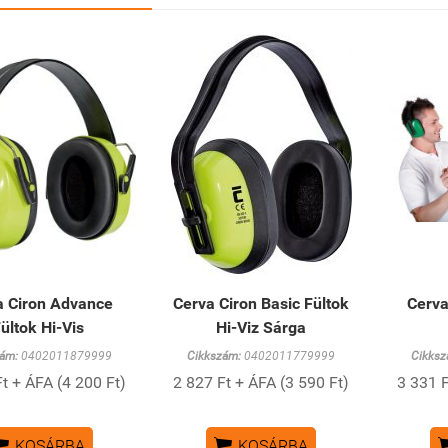
a Ciron Advance
Cerva Ciron Basic Fültok
Cerva
ültok Hi-Vis
Hi-Viz Sárga
ám:
0402011879999
Cikkszám:
0402011779999
Cikksz
t + ÁFA (4 200 Ft)
2 827 Ft + ÁFA (3 590 Ft)
3 331 F


KOSÁRBA
KOSÁRBA