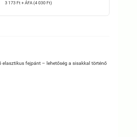
3 173 Ft + ÁFA (4 030 Ft)
tő elasztikus fejpánt – lehetőség a sisakkal történő