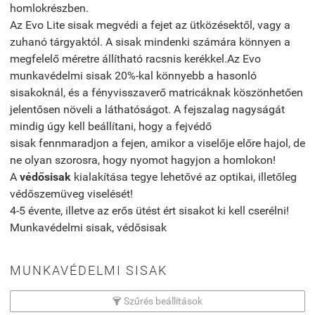
homlokrészben.
Az Evo Lite sisak megvédi a fejet az ütközésektől, vagy a
zuhanó tárgyaktól. A sisak mindenki számára könnyen a
megfelelő méretre állítható racsnis kerékkel.Az Evo
munkavédelmi sisak 20%-kal könnyebb a hasonló
sisakoknál, és a fényvisszaverő matricáknak köszönhetően
jelentősen növeli a láthatóságot. A fejszalag nagyságát
mindig úgy kell beállítani, hogy a fejvédő
sisak fennmaradjon a fejen, amikor a viselője előre hajol, de
ne olyan szorosra, hogy nyomot hagyjon a homlokon!
A
védősisak
kialakítása tegye lehetővé az optikai, illetőleg
védőszemüveg viselését!
4-5 évente, illetve az erős ütést ért sisakot ki kell cserélni!
Munkavédelmi sisak, védősisak
MUNKAVÉDELMI SISAK
Szűrés beállítások
