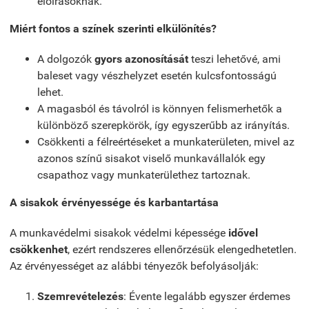
előírásoknak.
Miért fontos a színek szerinti elkülönítés?
A dolgozók
gyors azonosítását
teszi lehetővé, ami
baleset vagy vészhelyzet esetén kulcsfontosságú
lehet.
A magasból és távolról is könnyen felismerhetők a
különböző szerepkörök, így egyszerűbb az irányítás.
Csökkenti a félreértéseket a munkaterületen, mivel az
azonos színű sisakot viselő munkavállalók egy
csapathoz vagy munkaterülethez tartoznak.
A sisakok érvényessége és karbantartása
A munkavédelmi sisakok védelmi képessége
idővel
csökkenhet
, ezért rendszeres ellenőrzésük elengedhetetlen.
Az érvényességet az alábbi tényezők befolyásolják:
Szemrevételezés
: Évente legalább egyszer érdemes