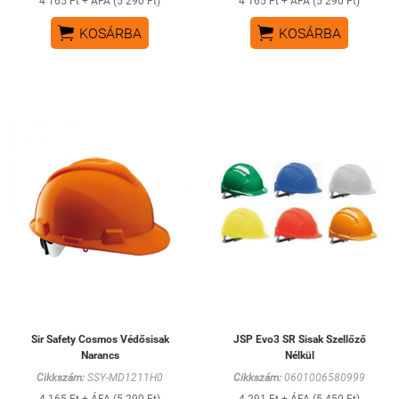
4 165 Ft + ÁFA (5 290 Ft)
4 165 Ft + ÁFA (5 290 Ft)


KOSÁRBA
KOSÁRBA
Sir Safety Cosmos Védősisak
JSP Evo3 SR Sisak Szellőző
Narancs
Nélkül
Cikkszám:
SSY-MD1211H0
Cikkszám:
0601006580999
4 165 Ft + ÁFA (5 290 Ft)
4 291 Ft + ÁFA (5 450 Ft)