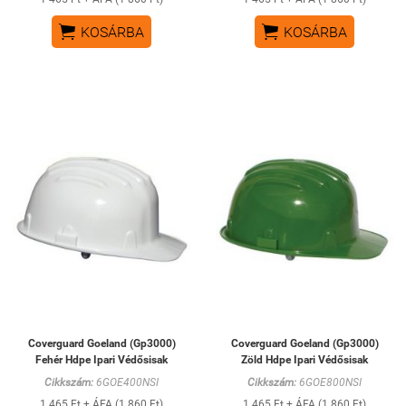


KOSÁRBA
KOSÁRBA
Coverguard Goeland (Gp3000)
Coverguard Goeland (Gp3000)
Fehér Hdpe Ipari Védősisak
Zöld Hdpe Ipari Védősisak
Cikkszám:
6GOE400NSI
Cikkszám:
6GOE800NSI
1 465 Ft + ÁFA (1 860 Ft)
1 465 Ft + ÁFA (1 860 Ft)