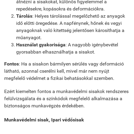
átnézni a sisakokat, különös figyelemmel a
repedésekre, kopásokra és deformációkra.
Tárolás
: Helyes tárolással megelőzhető az anyagok
idő előtti öregedése. A napfénynek, hőnek és vegyi
anyagoknak való kitettség jelentősen károsíthatja a
műanyagot.
Használat gyakorisága
: A nagyobb igénybevétel
gyorsabban elhasználhatja a sisakot.
Fontos
: Ha a sisakon bármilyen sérülés vagy deformáció
látható, azonnal cserélni kell, mivel már nem nyújt
megfelelő védelmet a fizikai behatásokkal szemben.
Ezért kiemelten fontos a munkavédelmi sisakok rendszeres
felülvizsgálata és a színkódok megfelelő alkalmazása a
biztonságos munkavégzés érdekében.
Munkavédelmi sisak, Ipari védősisak