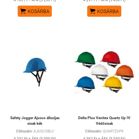


KOSÁRBA
KOSÁRBA
Safety Jogger Ajusco állszíjas
Delta Plus Venitex Quartz Up IV
sisak kék
Védősisak
Cikkszám:
AJUSCOBLU
Cikkszám:
QUARTZUP4
4 331 Ft + ÁFA (5 500 Ft)
4 362 Ft + ÁFA (5 540 Ft)