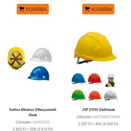


KOSÁRBA
KOSÁRBA
Earline Albatros Villanyszerelő
JSP EVO2 Védősisak
Sisak
Cikkszám:
0601006310999
Cikkszám:
GAN65230
3 307 Ft + ÁFA (4 200 Ft)
2 843 Ft + ÁFA (3 610 Ft)