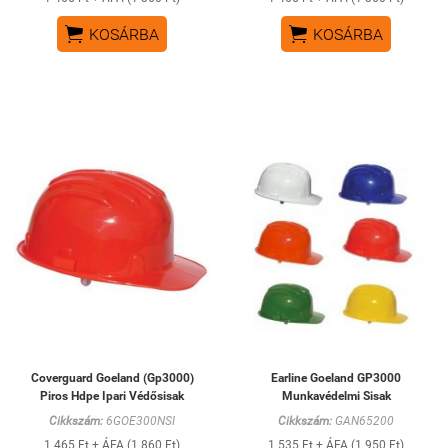


KOSÁRBA
KOSÁRBA
Coverguard Goeland (Gp3000)
Earline Goeland GP3000
Piros Hdpe Ipari Védősisak
Munkavédelmi Sisak
Cikkszám:
6GOE300NSI
Cikkszám:
GAN65200
1 465 Ft + ÁFA (1 860 Ft)
1 535 Ft + ÁFA (1 950 Ft)