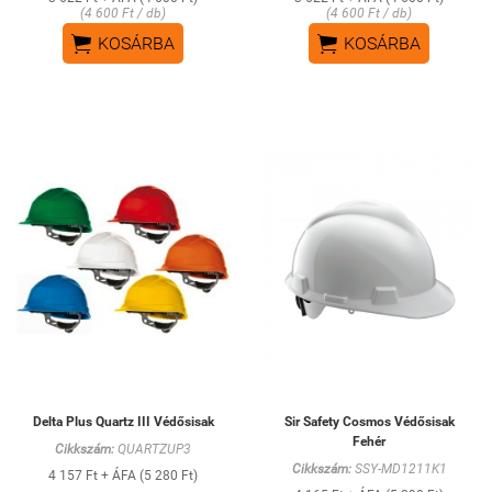
(4 600 Ft / db)
(4 600 Ft / db)


KOSÁRBA
KOSÁRBA
Delta Plus Quartz III Védősisak
Sir Safety Cosmos Védősisak
Fehér
Cikkszám:
QUARTZUP3
Cikkszám:
SSY-MD1211K1
4 157 Ft + ÁFA (5 280 Ft)