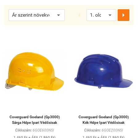


Coverguard Goeland (Gp3000)
Coverguard Goeland (Gp3000)
Sárga Hdpe Ipari Védősisak
Kék Hdpe Ipari Védősisak
Cikkszám:
6GOE600NSI
Cikkszám:
6GOE200NSI
1 465 Ft + ÁFA (1 860 Ft)
1 465 Ft + ÁFA (1 860 Ft)