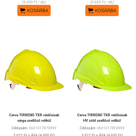
(4 600 Ft / db)
(4 600 Ft / db)


KOSÁRBA
KOSÁRBA
Cerva TIRRENO TXR védősisak
Cerva TIRRENO TXR védősisak
sárga szellőző nélkül
HV zöld szellőző nélkül
Cikkszám:
0601017879999
Cikkszám:
06010178F4999
3 622 Ft + ÁFA (4 600 Ft)
3 622 Ft + ÁFA (4 600 Ft)