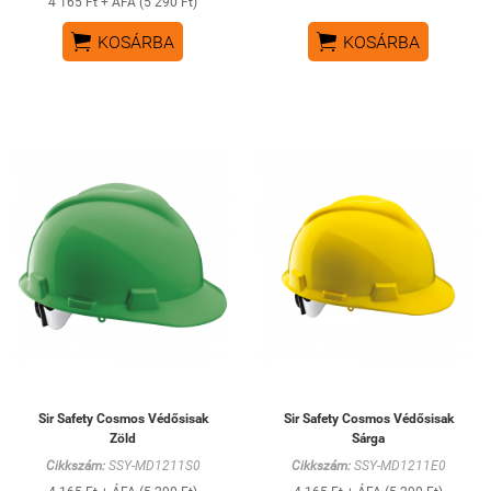
4 165 Ft + ÁFA (5 290 Ft)


KOSÁRBA
KOSÁRBA
Sir Safety Cosmos Védősisak
Sir Safety Cosmos Védősisak
Zöld
Sárga
Cikkszám:
SSY-MD1211S0
Cikkszám:
SSY-MD1211E0