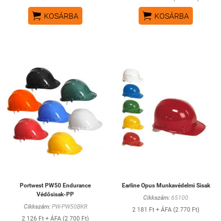


KOSÁRBA
KOSÁRBA
Portwest PW50 Endurance
Earline Opus Munkavédelmi Sisak
Védősisak-PP
Cikkszám:
65100
Cikkszám:
PW-PW50BKR
2 181 Ft + ÁFA (2 770 Ft)
2 126 Ft + ÁFA (2 700 Ft)