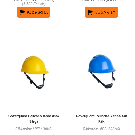
(5 500 Ft / db)


KOSÁRBA
KOSÁRBA
Coverguard Pelicano Védősisak
Coverguard Pelicano Védősisak
Sárga
Kék
Cikkszám:
6PEL600NSI
Cikkszám:
6PEL200NSI