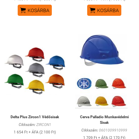


KOSÁRBA
KOSÁRBA
Delta Plus Zircon1 Védősisak
Cerva Palladio Munkavédelmi
Sisak
Cikkszám:
ZIRCON1
Cikkszám:
0601009910999
1 654 Ft + ÁFA (2 100 Ft)
1 709 Ft + ÁFA (2 170 Ft)