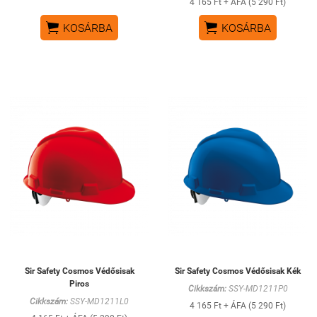
4 165 Ft + ÁFA (5 290 Ft)


KOSÁRBA
KOSÁRBA
Sir Safety Cosmos Védősisak
Sir Safety Cosmos Védősisak Kék
Piros
Cikkszám:
SSY-MD1211P0
Cikkszám:
SSY-MD1211L0
4 165 Ft + ÁFA (5 290 Ft)