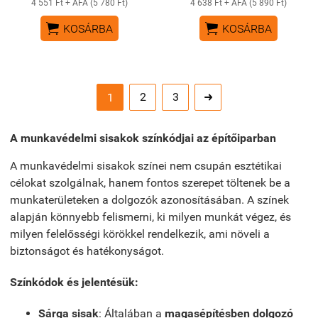
4 551 Ft + ÁFA (5 780 Ft)
4 638 Ft + ÁFA (5 890 Ft)


KOSÁRBA
KOSÁRBA
2
3
1

A munkavédelmi sisakok színkódjai az építőiparban
A munkavédelmi sisakok színei nem csupán esztétikai
célokat szolgálnak, hanem fontos szerepet töltenek be a
munkaterületeken a dolgozók azonosításában. A színek
alapján könnyebb felismerni, ki milyen munkát végez, és
milyen felelősségi körökkel rendelkezik, ami növeli a
biztonságot és hatékonyságot.
Színkódok és jelentésük:
Sárga sisak
: Általában a
magasépítésben dolgozó