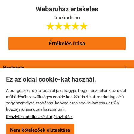
Webáruház értékelés
truetrade.hu





Értékelés írása
Navigáció

Ez az oldal cookie-kat használ.
Saját fiók

A böngészés folytatásával jóváhagyja, hogy használjunk az oldal
működéséhez szükséges cookie-kat. Statisztikai, marketing célú
Bemutatkozás

vagy személyre szabással kapcsolatos cookie-kat csak az Ön
hozzájárulása után használunk.
Elérhetőségek

Részletes adatkezelési tájékoztató »
Nem kötelezőek elutasítása
truetrade.hu -
True Trade Kft
-
ÁSZF
-
Adatkezelési tájékoztató