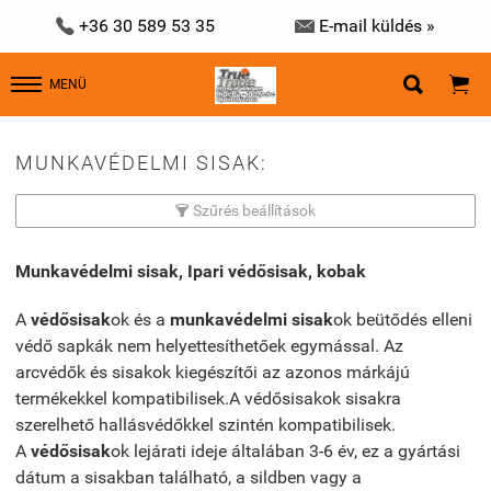


+36 30 589 53 35
E-mail küldés »


MENÜ
MUNKAVÉDELMI SISAK:
Szűrés beállítások

Munkavédelmi sisak, Ipari védősisak, kobak
A
védősisak
ok és a
munkavédelmi sisak
ok beütődés elleni
védő sapkák nem helyettesíthetőek egymással. Az
arcvédők és sisakok kiegészítői az azonos márkájú
termékekkel kompatibilisek.A védősisakok sisakra
szerelhető hallásvédőkkel szintén kompatibilisek.
A
védősisak
ok lejárati ideje általában 3-6 év, ez a gyártási
dátum a sisakban található, a sildben vagy a