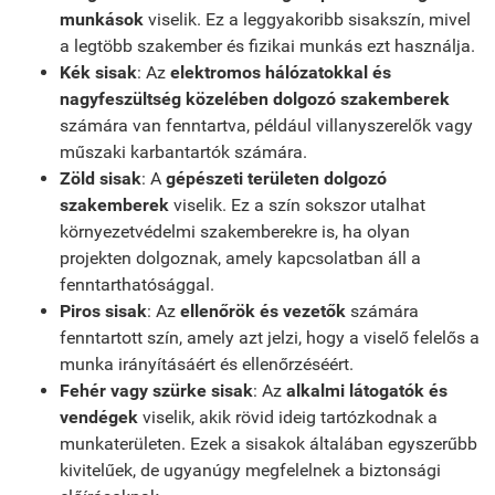
munkások
viselik. Ez a leggyakoribb sisakszín, mivel
a legtöbb szakember és fizikai munkás ezt használja.
Kék sisak
: Az
elektromos hálózatokkal és
nagyfeszültség közelében dolgozó szakemberek
számára van fenntartva, például villanyszerelők vagy
műszaki karbantartók számára.
Zöld sisak
: A
gépészeti területen dolgozó
szakemberek
viselik. Ez a szín sokszor utalhat
környezetvédelmi szakemberekre is, ha olyan
projekten dolgoznak, amely kapcsolatban áll a
fenntarthatósággal.
Piros sisak
: Az
ellenőrök és vezetők
számára
fenntartott szín, amely azt jelzi, hogy a viselő felelős a
munka irányításáért és ellenőrzéséért.
Fehér vagy szürke sisak
: Az
alkalmi látogatók és
vendégek
viselik, akik rövid ideig tartózkodnak a
munkaterületen. Ezek a sisakok általában egyszerűbb
kivitelűek, de ugyanúgy megfelelnek a biztonsági