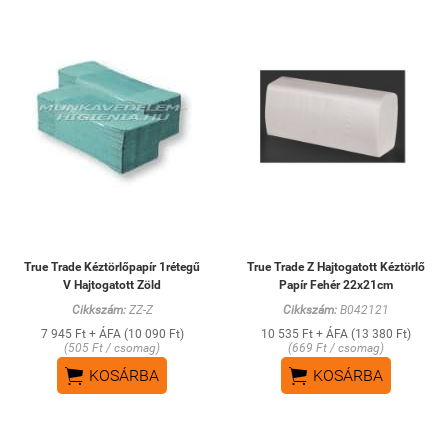
True Trade Kéztörlőpapír 1rétegű
True Trade Z Hajtogatott Kéztörlő
V Hajtogatott Zöld
Papír Fehér 22x21cm
Cikkszám:
ZZ-Z
Cikkszám:
B042121
7 945 Ft + ÁFA (10 090 Ft)
10 535 Ft + ÁFA (13 380 Ft)
(505 Ft / csomag)
(669 Ft / csomag)


KOSÁRBA
KOSÁRBA