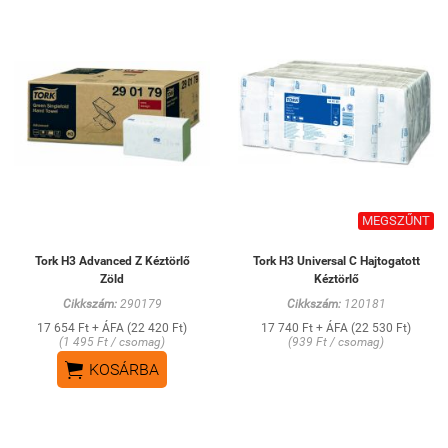
MEGSZŰNT
Tork H3 Advanced Z Kéztörlő
Tork H3 Universal C Hajtogatott
Zöld
Kéztörlő
Cikkszám:
290179
Cikkszám:
120181
17 654 Ft + ÁFA (22 420 Ft)
17 740 Ft + ÁFA (22 530 Ft)
(1 495 Ft / csomag)
(939 Ft / csomag)

KOSÁRBA