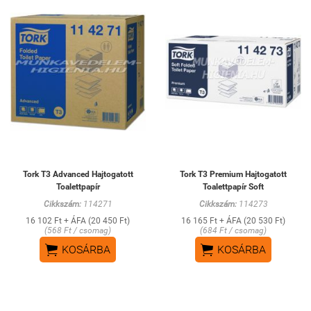
Tork T3 Advanced Hajtogatott
Tork T3 Premium Hajtogatott
Toalettpapír
Toalettpapír Soft
Cikkszám:
114271
Cikkszám:
114273
16 102 Ft + ÁFA (20 450 Ft)
16 165 Ft + ÁFA (20 530 Ft)
(568 Ft / csomag)
(684 Ft / csomag)


KOSÁRBA
KOSÁRBA