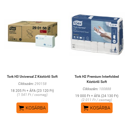
Tork H3 Universal Z Kéztörlő Soft
Tork H2 Premium Interfolded
Kéztörlő Soft
Cikkszám:
290158
Cikkszám:
100888
18 205 Ft + ÁFA (23 120 Ft)
(1 541 Ft / csomag)
19 000 Ft + ÁFA (24 130 Ft)
(2 011 Ft / csomag)


KOSÁRBA
KOSÁRBA