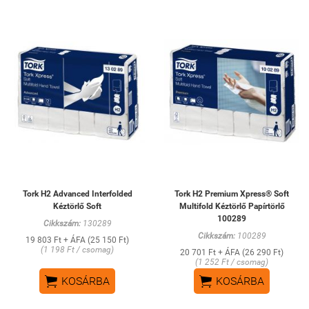
Tork H2 Advanced Interfolded
Tork H2 Premium Xpress® Soft
Kéztörlő Soft
Multifold Kéztörlő Papírtörlő
100289
Cikkszám:
130289
Cikkszám:
100289
19 803 Ft + ÁFA (25 150 Ft)
(1 198 Ft / csomag)
20 701 Ft + ÁFA (26 290 Ft)
(1 252 Ft / csomag)


KOSÁRBA
KOSÁRBA