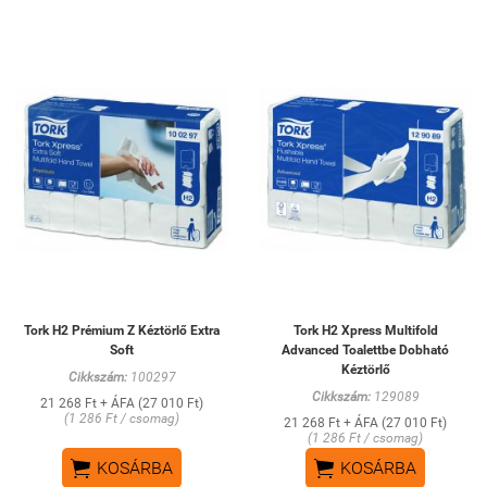
Tork H2 Prémium Z Kéztörlő Extra
Tork H2 Xpress Multifold
Soft
Advanced Toalettbe Dobható
Kéztörlő
Cikkszám:
100297
Cikkszám:
129089
21 268 Ft + ÁFA (27 010 Ft)
(1 286 Ft / csomag)
21 268 Ft + ÁFA (27 010 Ft)
(1 286 Ft / csomag)


KOSÁRBA
KOSÁRBA