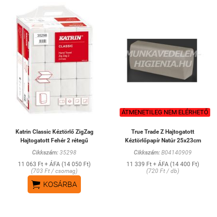
ÁTMENETILEG NEM ELÉRHETŐ
Katrin Classic Kéztörlő ZigZag
True Trade Z Hajtogatott
Hajtogatott Fehér 2 rétegű
Kéztörlőpapír Natúr 25x23cm
Cikkszám:
35298
Cikkszám:
B04140909
11 063 Ft + ÁFA (14 050 Ft)
11 339 Ft + ÁFA (14 400 Ft)
(703 Ft / csomag)
(720 Ft / db)

KOSÁRBA