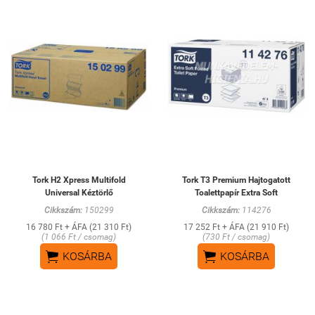
Tork H2 Xpress Multifold
Tork T3 Premium Hajtogatott
Universal Kéztörlő
Toalettpapír Extra Soft
Cikkszám:
150299
Cikkszám:
114276
16 780 Ft + ÁFA (21 310 Ft)
17 252 Ft + ÁFA (21 910 Ft)
(1 066 Ft / csomag)
(730 Ft / csomag)


KOSÁRBA
KOSÁRBA