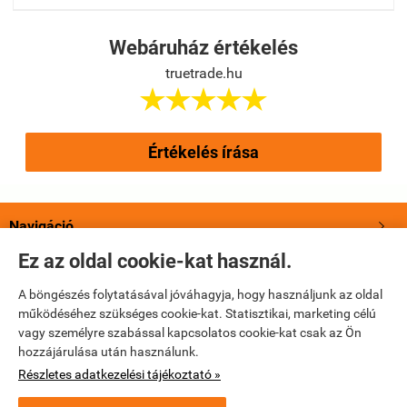
Webáruház értékelés
truetrade.hu





Értékelés írása
Navigáció

Ez az oldal cookie-kat használ.
Saját fiók

A böngészés folytatásával jóváhagyja, hogy használjunk az oldal
működéséhez szükséges cookie-kat. Statisztikai, marketing célú
Bemutatkozás

vagy személyre szabással kapcsolatos cookie-kat csak az Ön
hozzájárulása után használunk.
Elérhetőségek

Részletes adatkezelési tájékoztató »