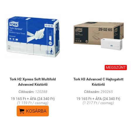
MEGSZŰNT
Tork H2 Xpress Soft Multifold
Tork H3 Advanced C Hajtogatott
Advanced Kéztörlő
Kéztörlő
Cikkszám:
120288
Cikkszám:
290265
19 165 Ft + ÁFA (24 340 Ft)
19 165 Ft + ÁFA (24 340 Ft)
(1 159 Ft / csomag)
(1 217 Ft / csomag)

KOSÁRBA