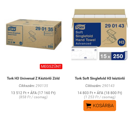
MEGSZŰNT
Tork H3 Universal Z Kéztörlő Zöld
Tork Soft Singlefold H3 kéztörlő
Cikkszám:
290135
Cikkszám:
290143
13 512 Ft + ÁFA (17 160 Ft)
14 803 Ft + ÁFA (18 800 Ft)
(858 Ft / csomag)
(1 253 Ft / csomag)

KOSÁRBA