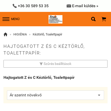


+36 30 589 53 35
E-mail küldés »


MENÜ

»
HIGIÉNIA
»
Kéztörlő, Toalettpapír
HAJTOGATOTT Z ÉS C KÉZTÖRLŐ,
TOALETTPAPÍR:
Szűrés beállítások

Hajtogatott Z és C Kéztörlő, Toalettpapír