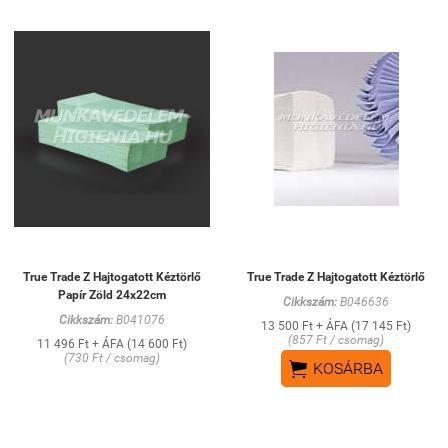
True Trade Z Hajtogatott Kéztörlő
True Trade Z Hajtogatott Kéztörlő
Papír Zöld 24x22cm
Cikkszám:
B046636
Cikkszám:
B041076
13 500 Ft + ÁFA (17 145 Ft)
(857 Ft / csomag)
11 496 Ft + ÁFA (14 600 Ft)
(730 Ft / csomag)

KOSÁRBA