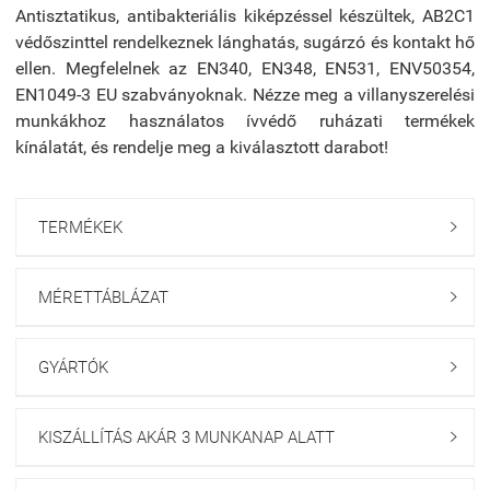
Antisztatikus, antibakteriális kiképzéssel készültek, AB2C1
védőszinttel rendelkeznek lánghatás, sugárzó és kontakt hő
ellen. Megfelelnek az EN340, EN348, EN531, ENV50354,
EN1049-3 EU szabványoknak. Nézze meg a villanyszerelési
munkákhoz használatos ívvédő ruházati termékek
kínálatát, és rendelje meg a kiválasztott darabot!
TERMÉKEK

MÉRETTÁBLÁZAT

GYÁRTÓK

KISZÁLLÍTÁS AKÁR 3 MUNKANAP ALATT
