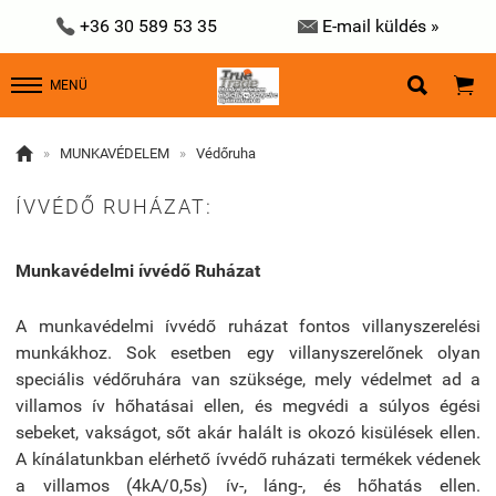


+36 30 589 53 35
E-mail küldés »


MENÜ

»
MUNKAVÉDELEM
»
Védőruha
ÍVVÉDŐ RUHÁZAT:
Munkavédelmi ívvédő Ruházat
A munkavédelmi ívvédő ruházat fontos villanyszerelési
munkákhoz. Sok esetben egy villanyszerelőnek olyan
speciális védőruhára van szüksége, mely védelmet ad a
villamos ív hőhatásai ellen, és megvédi a súlyos égési
sebeket, vakságot, sőt akár halált is okozó kisülések ellen.
A kínálatunkban elérhető ívvédő ruházati termékek védenek
a villamos (4kA/0,5s) ív-, láng-, és hőhatás ellen.