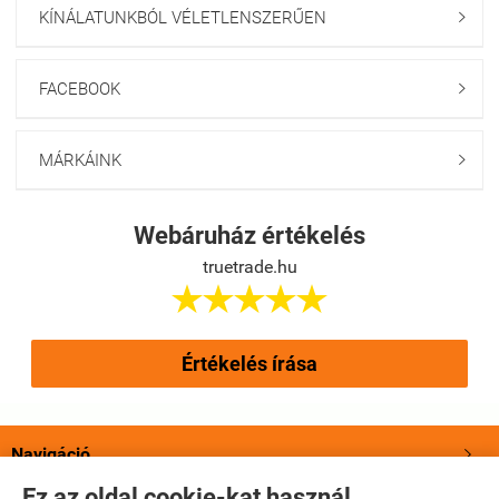
KÍNÁLATUNKBÓL VÉLETLENSZERŰEN

FACEBOOK

MÁRKÁINK

Webáruház értékelés
truetrade.hu





Értékelés írása
Navigáció

Ez az oldal cookie-kat használ.