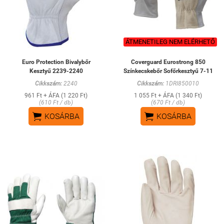
ÁTMENETILEG NEM ELÉRHETŐ
Euro Protection Bivalybőr
Coverguard Eurostrong 850
Kesztyű 2239-2240
Színkecskebőr Sofőrkesztyű 7-11
Cikkszám:
2240
Cikkszám:
1DRI850010
961 Ft + ÁFA (1 220 Ft)
1 055 Ft + ÁFA (1 340 Ft)
(610 Ft / db)
(670 Ft / db)


KOSÁRBA
KOSÁRBA