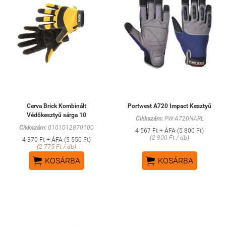
Cerva Brick Kombinált
Portwest A720 Impact Kesztyű
Védőkesztyű sárga 10
Cikkszám:
PW-A720NARL
Cikkszám:
0101012870100
4 567 Ft + ÁFA (5 800 Ft)
(2 900 Ft / db)
4 370 Ft + ÁFA (5 550 Ft)
(2 775 Ft / db)


KOSÁRBA
KOSÁRBA