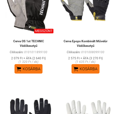
MEGSZŰNT
Cerva OS 1st TECHNIC
Cerva Epops Kombinált Művelúr
Védőkesztyű
Védőkesztyű
Cikkszám:
0101011899100
Cikkszám:
0101008099100
2 079 Ft + ÁFA (2 640 Ft)
2 575 Ft + ÁFA (3 270 Ft)
(1 320 Ft / db)
(1 635 Ft / db)


KOSÁRBA
KOSÁRBA