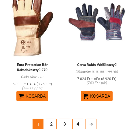
Euro Protection Bőr
Cerva Robin Védőkesztyű
Rakodókesztyű 270
Cikkszám:
0101001199105
Cikkszám:
270
7 024 Ft + ÁFA (8 920 Ft)
(743 Ft / pár)
6 898 Ft + ÁFA (8 760 Ft)
(730 Ft / pár)


KOSÁRBA
KOSÁRBA
2
3
4
1
