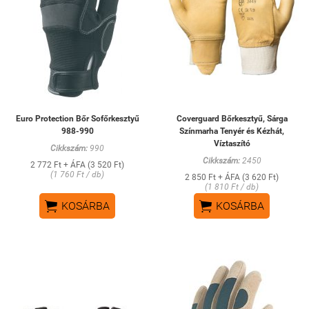
Euro Protection Bőr Sofőrkesztyű
Coverguard Bőrkesztyű, Sárga
988-990
Színmarha Tenyér és Kézhát,
Víztaszító
Cikkszám:
990
Cikkszám:
2450
2 772 Ft + ÁFA (3 520 Ft)
(1 760 Ft / db)
2 850 Ft + ÁFA (3 620 Ft)
(1 810 Ft / db)


KOSÁRBA
KOSÁRBA