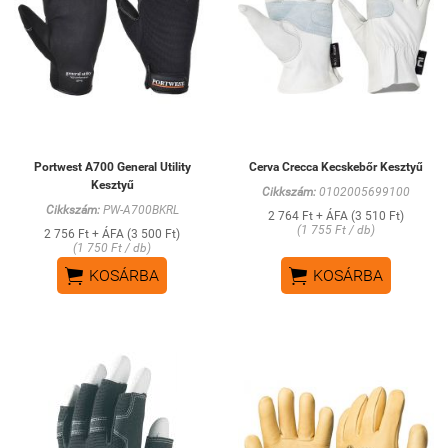
Portwest A700 General Utility
Cerva Crecca Kecskebőr Kesztyű
Kesztyű
Cikkszám:
0102005699100
Cikkszám:
PW-A700BKRL
2 764 Ft + ÁFA (3 510 Ft)
(1 755 Ft / db)
2 756 Ft + ÁFA (3 500 Ft)
(1 750 Ft / db)


KOSÁRBA
KOSÁRBA