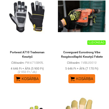
ÚJDONSÁG
Portwest A710 Tradesman
Coverguard Eurostrong Vibe
Kesztyű
Rezgéscsillapító Kesztyű Fekete
Cikkszám:
PW-A710BKRL
Cikkszám:
1VIBL00010
4 646 Ft + ÁFA (5 900 Ft)
5 646 Ft + ÁFA (7 170 Ft)
(2 950 Ft / db)


KOSÁRBA
KOSÁRBA