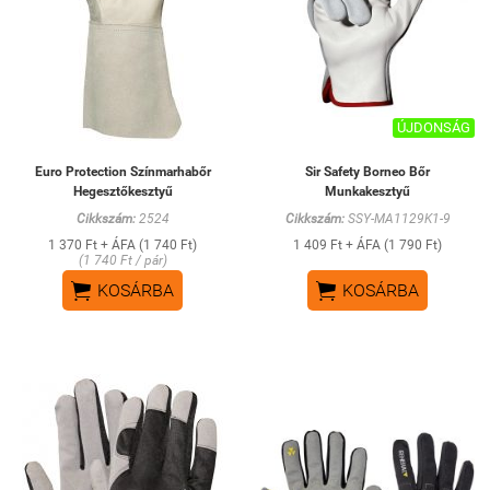
ÚJDONSÁG
Euro Protection Színmarhabőr
Sir Safety Borneo Bőr
Hegesztőkesztyű
Munkakesztyű
Cikkszám:
2524
Cikkszám:
SSY-MA1129K1-9
1 370 Ft + ÁFA (1 740 Ft)
1 409 Ft + ÁFA (1 790 Ft)
(1 740 Ft / pár)


KOSÁRBA
KOSÁRBA