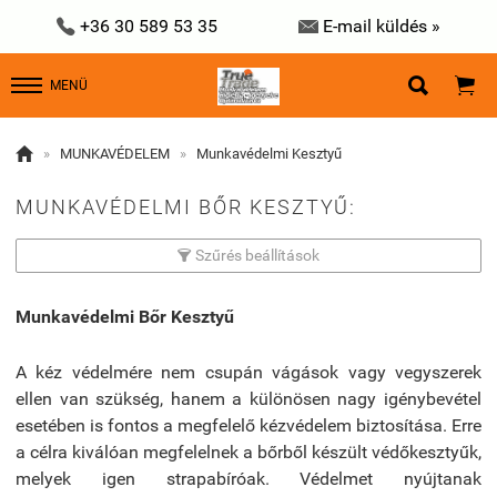


+36 30 589 53 35
E-mail küldés »


MENÜ

»
MUNKAVÉDELEM
»
Munkavédelmi Kesztyű
MUNKAVÉDELMI BŐR KESZTYŰ:
Szűrés beállítások

Munkavédelmi Bőr Kesztyű
A kéz védelmére nem csupán vágások vagy vegyszerek
ellen van szükség, hanem a különösen nagy igénybevétel
esetében is fontos a megfelelő kézvédelem biztosítása. Erre
a célra kiválóan megfelelnek a bőrből készült védőkesztyűk,
melyek igen strapabíróak. Védelmet nyújtanak