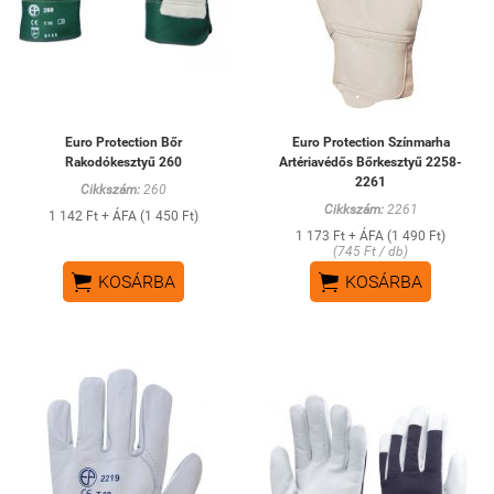
Euro Protection Bőr
Euro Protection Színmarha
Rakodókesztyű 260
Artériavédős Bőrkesztyű 2258-
2261
Cikkszám:
260
Cikkszám:
2261
1 142 Ft + ÁFA (1 450 Ft)
1 173 Ft + ÁFA (1 490 Ft)
(745 Ft / db)


KOSÁRBA
KOSÁRBA