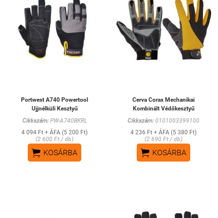
Portwest A740 Powertool
Cerva Corax Mechanikai
Ujjnélküli Kesztyű
Kombinált Védőkesztyű
Cikkszám:
PW-A740BKRL
Cikkszám:
0101003399100
4 094 Ft + ÁFA (5 200 Ft)
4 236 Ft + ÁFA (5 380 Ft)
(2 600 Ft / db)
(2 690 Ft / db)


KOSÁRBA
KOSÁRBA