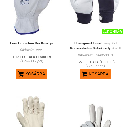
ÚJDONSÁG
Euro Protection Bőr Kesztyű
Coverguard Eurostrong 860
Színkecskebőr Sofőrkesztyű 8-10
Cikkszám:
2221
Cikkszám:
1DRI860010
1 181 Ft + ÁFA (1 500 Ft)
(1 500 Ft / pár)
1 220 Ft + ÁFA (1 550 Ft)
(775 Ft / db)


KOSÁRBA
KOSÁRBA