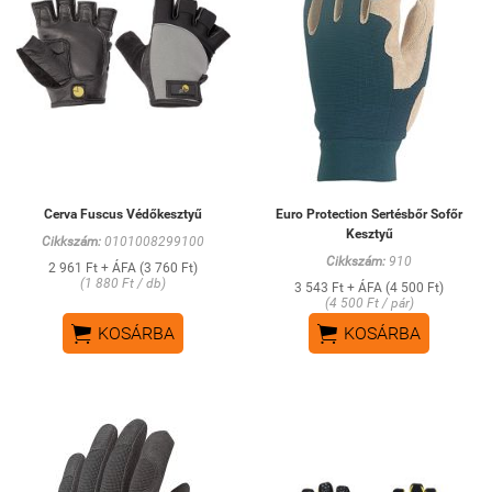
Cerva Fuscus Védőkesztyű
Euro Protection Sertésbőr Sofőr
Kesztyű
Cikkszám:
0101008299100
Cikkszám:
910
2 961 Ft + ÁFA (3 760 Ft)
(1 880 Ft / db)
3 543 Ft + ÁFA (4 500 Ft)
(4 500 Ft / pár)


KOSÁRBA
KOSÁRBA