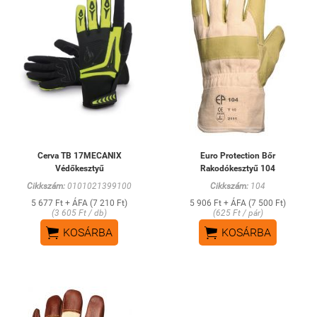
Cerva TB 17MECANIX
Euro Protection Bőr
Védőkesztyű
Rakodókesztyű 104
Cikkszám:
0101021399100
Cikkszám:
104
5 677 Ft + ÁFA (7 210 Ft)
5 906 Ft + ÁFA (7 500 Ft)
(3 605 Ft / db)
(625 Ft / pár)


KOSÁRBA
KOSÁRBA