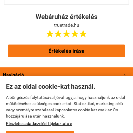
Webáruház értékelés
truetrade.hu





Értékelés írása
Navigáció

Ez az oldal cookie-kat használ.
Saját fiók

A böngészés folytatásával jóváhagyja, hogy használjunk az oldal
működéséhez szükséges cookie-kat. Statisztikai, marketing célú
Bemutatkozás

vagy személyre szabással kapcsolatos cookie-kat csak az Ön
hozzájárulása után használunk.
Elérhetőségek

Részletes adatkezelési tájékoztató »