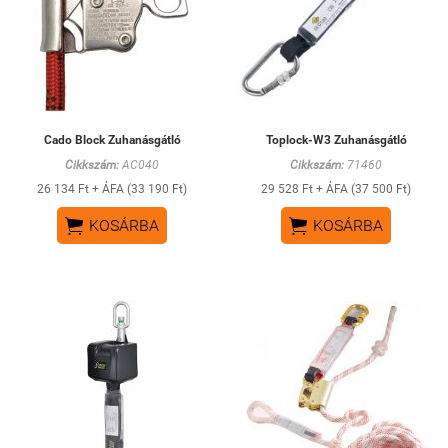
Cado Block Zuhanásgátló
Toplock-W3 Zuhanásgátló
Cikkszám:
AC040
Cikkszám:
71460
26 134 Ft + ÁFA (33 190 Ft)
29 528 Ft + ÁFA (37 500 Ft)


KOSÁRBA
KOSÁRBA