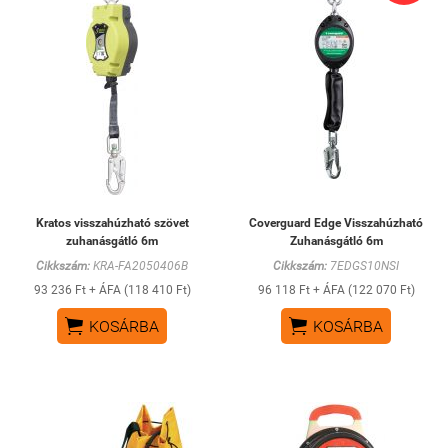
Kratos visszahúzható szövet
Coverguard Edge Visszahúzható
zuhanásgátló 6m
Zuhanásgátló 6m
Cikkszám:
KRA-FA2050406B
Cikkszám:
7EDGS10NSI
93 236 Ft + ÁFA (118 410 Ft)
96 118 Ft + ÁFA (122 070 Ft)


KOSÁRBA
KOSÁRBA