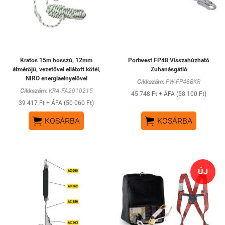
Kratos 15m hosszú, 12mm
Portwest FP48 Visszahúzható
átmérőjű, vezetővel ellátott kötél,
Zuhanásgátló
NIRO energiaelnyelővel
Cikkszám:
PW-FP48BKR
Cikkszám:
KRA-FA2010215
45 748 Ft + ÁFA (58 100 Ft)
39 417 Ft + ÁFA (50 060 Ft)


KOSÁRBA
KOSÁRBA
ÚJ