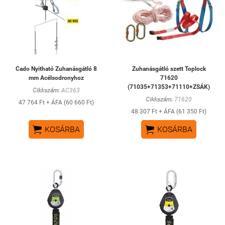
Cado Nyitható Zuhanásgátló 8
Zuhanásgátló szett Toplock
mm Acélsodronyhoz
71620
(71035+71353+71110+ZSÁK)
Cikkszám:
AC363
Cikkszám:
71620
47 764 Ft + ÁFA (60 660 Ft)
48 307 Ft + ÁFA (61 350 Ft)


KOSÁRBA
KOSÁRBA