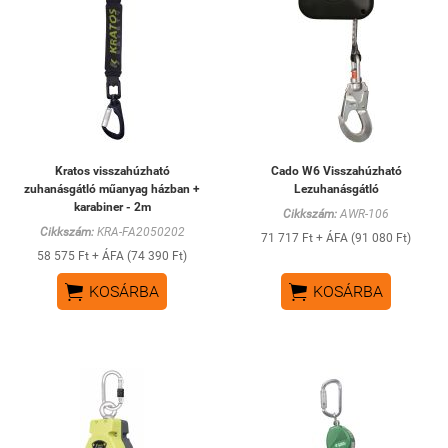
Kratos visszahúzható
Cado W6 Visszahúzható
zuhanásgátló műanyag házban +
Lezuhanásgátló
karabiner - 2m
Cikkszám:
AWR-106
Cikkszám:
KRA-FA2050202
71 717 Ft + ÁFA (91 080 Ft)
58 575 Ft + ÁFA (74 390 Ft)


KOSÁRBA
KOSÁRBA