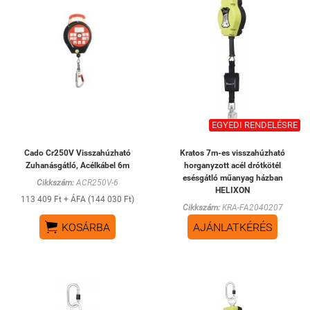
EGYEDI RENDELÉSRE
Cado Cr250V Visszahúzható
Kratos 7m-es visszahúzható
Zuhanásgátló, Acélkábel 6m
horganyzott acél drótkötél
esésgátló műanyag házban
Cikkszám:
ACR250V-6
HELIXON
113 409 Ft + ÁFA (144 030 Ft)
Cikkszám:
KRA-FA2040207

KOSÁRBA
AJÁNLATKÉRÉS