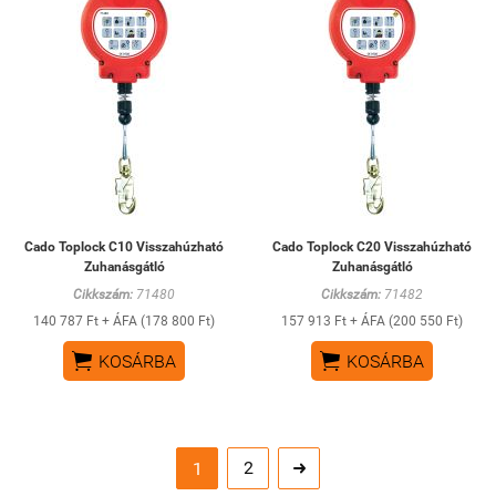
Cado Toplock C10 Visszahúzható
Cado Toplock C20 Visszahúzható
Zuhanásgátló
Zuhanásgátló
Cikkszám:
71480
Cikkszám:
71482
140 787 Ft + ÁFA (178 800 Ft)
157 913 Ft + ÁFA (200 550 Ft)


KOSÁRBA
KOSÁRBA
2
1
