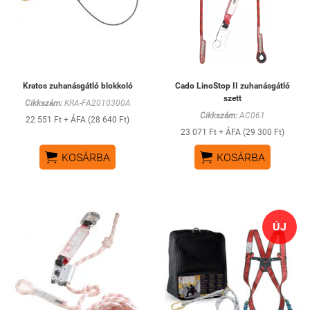
Kratos zuhanásgátló blokkoló
Cado LinoStop II zuhanásgátló
szett
Cikkszám:
KRA-FA2010300A
Cikkszám:
AC061
22 551 Ft + ÁFA (28 640 Ft)
23 071 Ft + ÁFA (29 300 Ft)


KOSÁRBA
KOSÁRBA
ÚJ