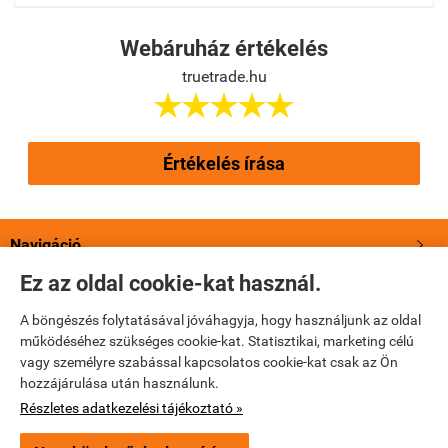
Webáruház értékelés
truetrade.hu





Értékelés írása
Navigáció

Ez az oldal cookie-kat használ.
Saját fiók

A böngészés folytatásával jóváhagyja, hogy használjunk az oldal
működéséhez szükséges cookie-kat. Statisztikai, marketing célú
Bemutatkozás

vagy személyre szabással kapcsolatos cookie-kat csak az Ön
hozzájárulása után használunk.
Elérhetőségek

Részletes adatkezelési tájékoztató »