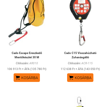
Cado Escape Ereszkedő
Cado C15 Visszahúzható
Mentőkészlet 30 M
Zuhanásgátló
Cikkszám:
AR010
Cikkszám:
ACR-115
106 913 Ft + ÁFA (135 780 Ft)
112 638 Ft + ÁFA (143 050 Ft)


KOSÁRBA
KOSÁRBA