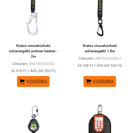
Kratos visszahúzható
Kratos visszahúzható
zuhanásgátló polimer házban -
zuhanásgátló 1,8m
2m
Cikkszám:
KRA-FA2050301
Cikkszám:
KRA-FA2050302
54 748 Ft + ÁFA (69 530 Ft)
53 976 Ft + ÁFA (68 550 Ft)


KOSÁRBA
KOSÁRBA