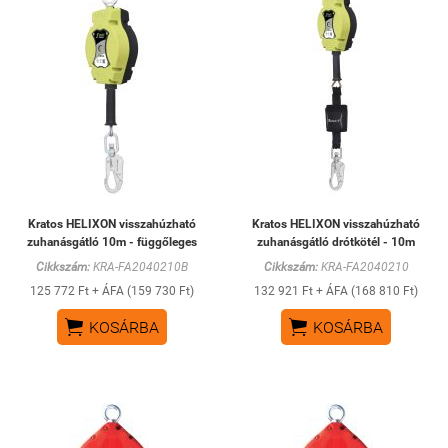
Kratos HELIXON visszahúzható
Kratos HELIXON visszahúzható
zuhanásgátló 10m - függőleges
zuhanásgátló drótkötél - 10m
Cikkszám:
KRA-FA2040210B
Cikkszám:
KRA-FA2040210
125 772 Ft + ÁFA (159 730 Ft)
132 921 Ft + ÁFA (168 810 Ft)


KOSÁRBA
KOSÁRBA