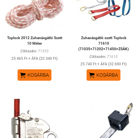
Toplock 2012 Zuhanásgátló Szett
Zuhanásgátló szett Toplock
10 Méter
71610
(71035+71202+71450+ZSÁK)
Cikkszám:
71353
Cikkszám:
71610
25 465 Ft + ÁFA (32 340 Ft)
25 740 Ft + ÁFA (32 690 Ft)


KOSÁRBA
KOSÁRBA