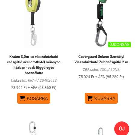
ÚJDONSÁG
Kratos 3,5m-es visszahúzható
Coverguard Solano Személyi
esésgátló acél drótkötél műanyag
Visszahúzható Zuhanásgátló 2 m
házban -csak függőleges
Cikkszám:
7SOLA10NSI
használatra
75 024 Ft + ÁFA (95 280 Ft)
Cikkszám:
KRA-FA2040203B
73 906 Ft + ÁFA (93 860 Ft)


KOSÁRBA
KOSÁRBA
ÚJ