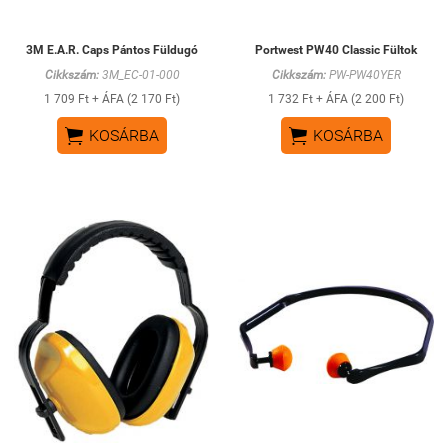
3M E.A.R. Caps Pántos Füldugó
Portwest PW40 Classic Fültok
Cikkszám:
3M_EC-01-000
Cikkszám:
PW-PW40YER
1 709 Ft + ÁFA (2 170 Ft)
1 732 Ft + ÁFA (2 200 Ft)


KOSÁRBA
KOSÁRBA