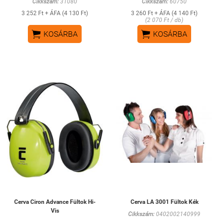
Cikkszám:
31080
Cikkszám:
60750
3 252 Ft + ÁFA (4 130 Ft)
3 260 Ft + ÁFA (4 140 Ft)
(2 070 Ft / db)


KOSÁRBA
KOSÁRBA
Cerva Ciron Advance Fültok Hi-
Cerva LA 3001 Fültok Kék
Vis
Cikkszám:
0402002140999