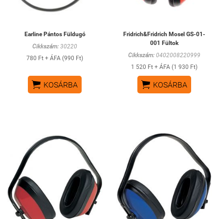
Earline Pántos Füldugó
Fridrich&Fridrich Mosel GS-01-
001 Fültok
Cikkszám:
30220
Cikkszám:
0402008220999
780 Ft + ÁFA (990 Ft)
1 520 Ft + ÁFA (1 930 Ft)


KOSÁRBA
KOSÁRBA