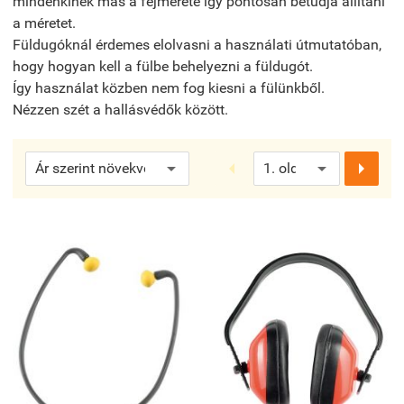
mindenkinek más a fejmérete így pontosan betudja állítani
a méretet.
Füldugóknál érdemes elolvasni a használati útmutatóban,
hogy hogyan kell a fülbe behelyezni a füldugót.
Így használat közben nem fog kiesni a fülünkből.
Nézzen szét a hallásvédők között.

