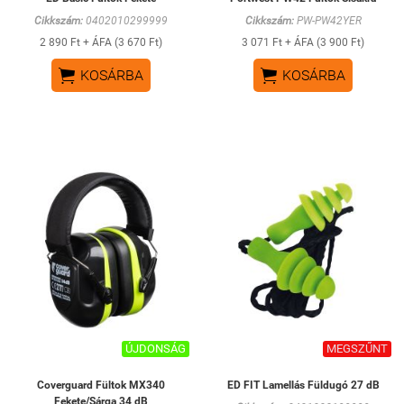
Cikkszám:
0402010299999
Cikkszám:
PW-PW42YER
2 890 Ft + ÁFA (3 670 Ft)
3 071 Ft + ÁFA (3 900 Ft)


KOSÁRBA
KOSÁRBA
ÚJDONSÁG
MEGSZŰNT
Coverguard Fültok MX340
ED FIT Lamellás Füldugó 27 dB
Fekete/Sárga 34 dB