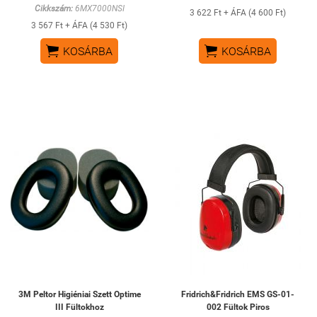
Cikkszám:
6MX7000NSI
3 622 Ft + ÁFA (4 600 Ft)
3 567 Ft + ÁFA (4 530 Ft)


KOSÁRBA
KOSÁRBA
3M Peltor Higiéniai Szett Optime
Fridrich&Fridrich EMS GS-01-
III Fültokhoz
002 Fültok Piros