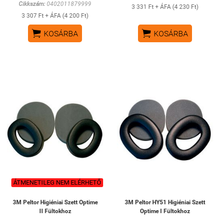
Cikkszám:
0402011879999
3 331 Ft + ÁFA (4 230 Ft)
3 307 Ft + ÁFA (4 200 Ft)


KOSÁRBA
KOSÁRBA
ÁTMENETILEG NEM ELÉRHETŐ
3M Peltor Higiéniai Szett Optime
3M Peltor HY51 Higiéniai Szett
II Fültokhoz
Optime I Fültokhoz