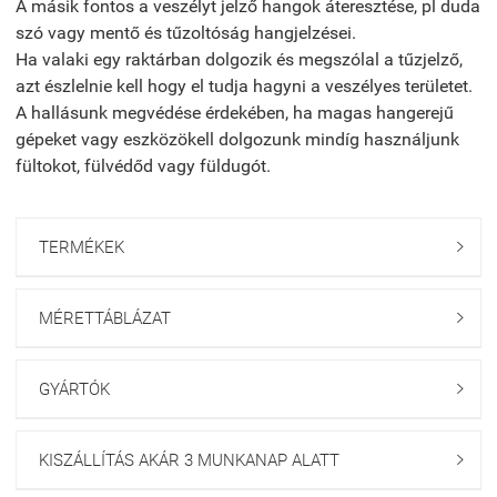
A másik fontos a veszélyt jelző hangok áteresztése, pl duda
szó vagy mentő és tűzoltóság hangjelzései.
Ha valaki egy raktárban dolgozik és megszólal a tűzjelző,
azt észlelnie kell hogy el tudja hagyni a veszélyes területet.
A hallásunk megvédése érdekében, ha magas hangerejű
gépeket vagy eszközökell dolgozunk mindíg használjunk
fültokot, fülvédőd vagy füldugót.
TERMÉKEK

MÉRETTÁBLÁZAT

GYÁRTÓK

KISZÁLLÍTÁS AKÁR 3 MUNKANAP ALATT
