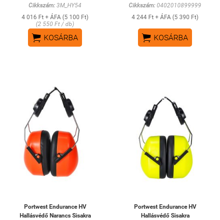
Cikkszám:
3M_HY54
Cikkszám:
0402010899999
4 016 Ft + ÁFA (5 100 Ft)
4 244 Ft + ÁFA (5 390 Ft)
(2 550 Ft / db)


KOSÁRBA
KOSÁRBA
Portwest Endurance HV
Portwest Endurance HV
Hallásvédő Narancs Sisakra
Hallásvédő Sisakra