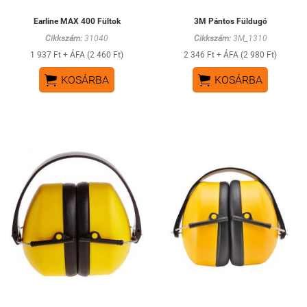
Earline MAX 400 Fültok
3M Pántos Füldugó
Cikkszám:
31040
Cikkszám:
3M_1310
1 937 Ft + ÁFA (2 460 Ft)
2 346 Ft + ÁFA (2 980 Ft)


KOSÁRBA
KOSÁRBA