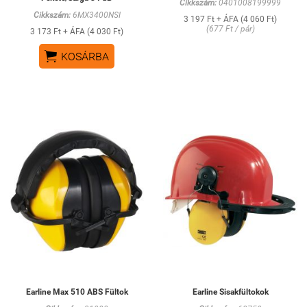
Cikkszám:
0401008199999
Cikkszám:
6MX3400NSI
3 197 Ft + ÁFA (4 060 Ft)
(677 Ft / pár)
3 173 Ft + ÁFA (4 030 Ft)

KOSÁRBA
Earline Max 510 ABS Fültok
Earline Sisakfültokok