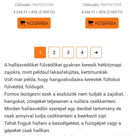
Cikkszám:
PW-PS47ORR
Cikkszám:
PW-PS47YER
4 646 Ft + ÁFA (5 900 Ft)
4 646 Ft + ÁFA (5 900 Ft)


KOSÁRBA
KOSÁRBA
2
3
4
1

A hallásvédőket fülvédőket gyakran keresik hétköznapi
zajokra, mint például lakásfelújítás, kertimunkák.
Volt már példa, hogy hangoskodaára kerestek fültokot
fülvédőd, füldugót.
Fontos lezögezni ezek a eszközök nem tudják a zajokat,
hangokat, zörejeket teljesenen a nullára csökkenteni.
Minden hallásvédőn szerepel egy decibel tartomány és
csak annyival tudja csökkenteni a beérkező zajt.
Tehát fogjuk hallani a beszélgetést, a furógépet vagy a
gépeket csak hallkan.