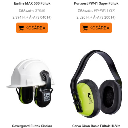
Earline MAX 500 Fültok
Portwest PW41 Super Fültok
Cikkszám:
31050
Cikkszám:
PW-PW41YER
2 394 Ft + ÁFA (3 040 Ft)
2 520 Ft + ÁFA (3 200 Ft)


KOSÁRBA
KOSÁRBA
Coverguard Fültok Sisakra
Cerva Ciron Basic Fültok Hi-Viz