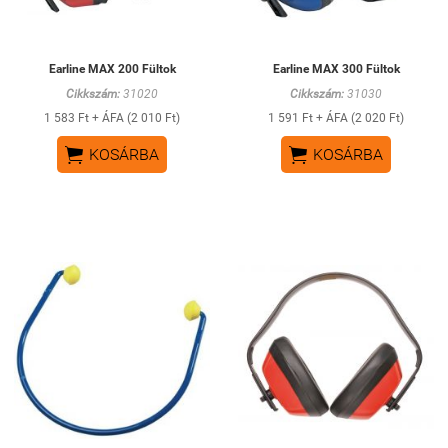
Earline MAX 200 Fültok
Earline MAX 300 Fültok
Cikkszám:
31020
Cikkszám:
31030
1 583 Ft + ÁFA (2 010 Ft)
1 591 Ft + ÁFA (2 020 Ft)


KOSÁRBA
KOSÁRBA