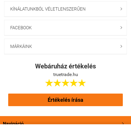
KÍNÁLATUNKBÓL VÉLETLENSZERŰEN

FACEBOOK

MÁRKÁINK

Webáruház értékelés
truetrade.hu





Értékelés írása
Navigáció
