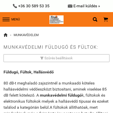


+36 30 589 53 35
E-mail küldés »


MENÜ

»
MUNKAVÉDELEM
MUNKAVÉDELMI FÜLDUGÓ ÉS FÜLTOK:
Szűrés beállítások

Füldugó, Fültok, Hallásvédő
80 dB-t meghaladó zajszintnél a munkaadó köteles
hallásvédelmi védőeszközt biztosítani, aminek viselése 85
dB felett kötelező. A
munkavédelmi füldugó
k, fültokok és
elektronikus fültokok melyek a hallásvédő típusai és ezeket
találod a kategórián belül.A fültokok állíthatóak, mert