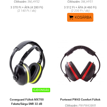
Cikkszám:
3M_HY52
Cikkszám:
3M_HY51
3 370 Ft + ÁFA (4 280 Ft)
3 512 Ft + ÁFA (4 460 Ft)
(2 140 Ft / db)
(2 230 Ft / db)

KOSÁRBA
ÚJDONSÁG
Coverguard Fültok MX700
Portwest PW43 Comfort Fültok
Fekete/Sárga SNR 32 dB
Cikkszám:
PW-PW43BKR