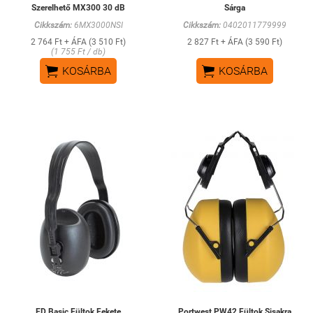
Szerelhető MX300 30 dB
Sárga
Cikkszám:
6MX3000NSI
Cikkszám:
0402011779999
2 764 Ft + ÁFA (3 510 Ft)
2 827 Ft + ÁFA (3 590 Ft)
(1 755 Ft / db)


KOSÁRBA
KOSÁRBA
ED Basic Fültok Fekete
Portwest PW42 Fültok Sisakra