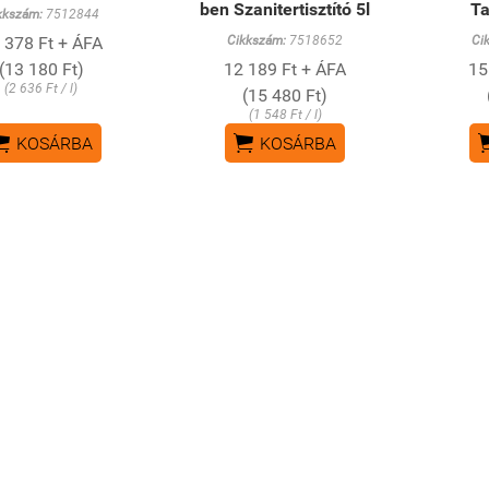
ben Szanitertisztító 5l
Ta
kkszám:
7512844
 378 Ft + ÁFA
Cikkszám:
7518652
Ci
(13 180 Ft)
12 189 Ft + ÁFA
15
(2 636 Ft / l)
(15 480 Ft)
(1 548 Ft / l)


KOSÁRBA
KOSÁRBA