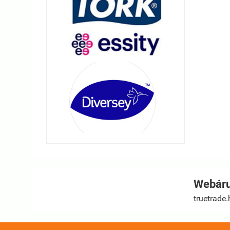
Webáru
truetrade.