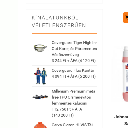
KÍNÁLATUNKBÓL
VÉLETLENSZERŰEN
Coverguard Tiger High In-
Out Karc-, és Páramentes
Védőszemüveg
3 244 Ft + ÁFA (4 120 Ft)
Coverguard Fluo Kantár
4 094 Ft + ÁFA (5 200 Ft)
Millenium Prémium metal
free TPU Orrmerevítős
fémmentes kalucsni
112 756 Ft + ÁFA
(143 200 Ft)
Johnso
S
Cerva Cloton HI-VIS Téli