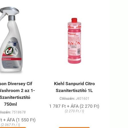
on Diversey Cif
Kiehl Sanpurid Citro
Washroom 2 az 1-
Szanitertisztító 1L
Szanitertisztító
Cikkszám:
J401601
750ml
1 787 Ft + ÁFA (2 270 Ft)
(2 270 Ft / l)
kkszám:
7518678
t + ÁFA (1 550 Ft)
(2 067 Ft / l)