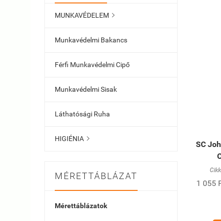
MUNKAVÉDELEM

Munkavédelmi Bakancs
Férfi Munkavédelmi Cipő
Munkavédelmi Sisak
Láthatósági Ruha
HIGIÉNIA

SC Joh
C
Cik
MÉRETTÁBLÁZAT
1 055 F
Mérettáblázatok