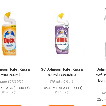
nson Toilet Kacsa
SC Johnson Toilet Kacsa
Johns
itrus 750ml
750ml Levendula
Prof. 
ben 
kszám:
B09G99420
Cikkszám:
G99419
t + ÁFA (1 340 Ft)
1 094 Ft + ÁFA (1 390 Ft)
(893 Ft / l)
(927 Ft / l)
Ci
1 220 F