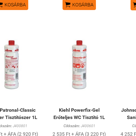


KOSÁRBA
KOSÁRBA
 Patronal-Classic
Kiehl Powerfix-Gel
Johnso
er Tisztítószer 1L
Erőteljes WC Tisztító 1L
San
kkszám:
J400801
Cikkszám:
J400601
Ci
t + ÁFA (2 920 Ft)
2 535 Ft + ÁFA (3 220 Ft)
4 252 F