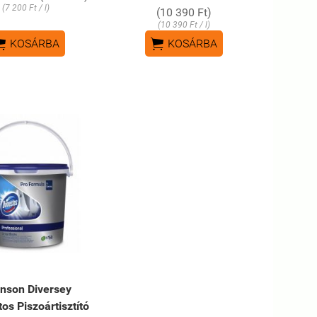
(7 200 Ft / l)
(10 390 Ft)
(10 390 Ft / l)


KOSÁRBA
KOSÁRBA
nson Diversey
s Piszoártisztító