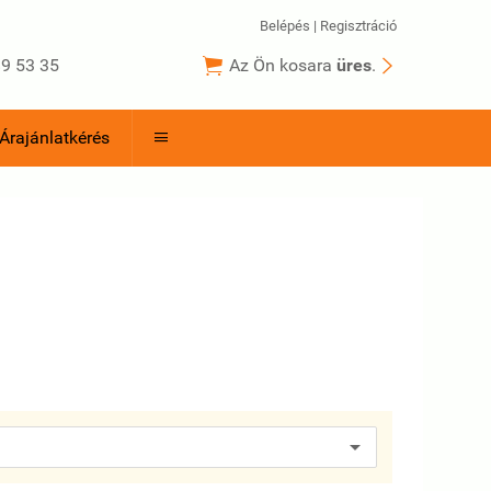
Belépés
|
Regisztráció


9 53 35
Az Ön kosara
üres
.
Árajánlatkérés
