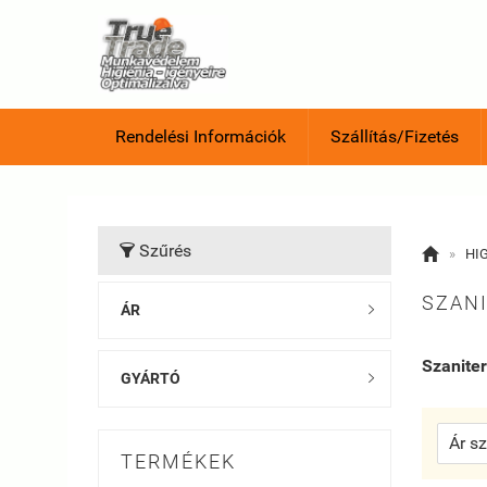
Rendelési Információk
Szállítás/Fizetés
Szűrés


»
HI
SZANI
ÁR

Szaniter
GYÁRTÓ

TERMÉKEK