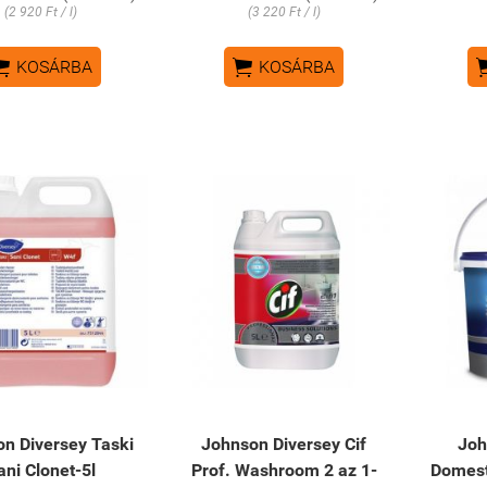
(2 920 Ft / l)
(3 220 Ft / l)


KOSÁRBA
KOSÁRBA
n Diversey Taski
Johnson Diversey Cif
Joh
ani Clonet-5l
Prof. Washroom 2 az 1-
Domesto