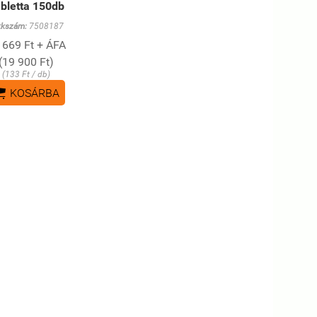
bletta 150db
kkszám:
7508187
 669 Ft + ÁFA
(19 900 Ft)
(133 Ft / db)

KOSÁRBA