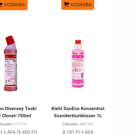


KOSÁRBA
KOSÁRBA
n Diversey Taski
Kiehl SanEco Konzentrat
i Clonet-750ml
Szanitertisztítószer 1L
kkszám:
G11714
Cikkszám:
J401507
t + ÁFA (5 400 Ft)
8 181 Ft + ÁFA