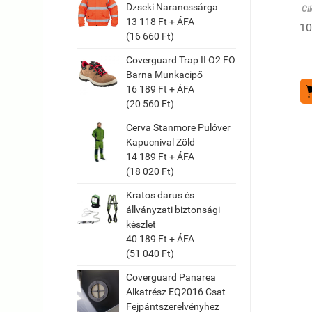
Dzseki Narancssárga
Ci
13 118 Ft + ÁFA
10
(16 660 Ft)
Coverguard Trap II O2 FO
Barna Munkacipő
16 189 Ft + ÁFA
(20 560 Ft)
Cerva Stanmore Pulóver
Kapucnival Zöld
14 189 Ft + ÁFA
(18 020 Ft)
Kratos darus és
állványzati biztonsági
készlet
40 189 Ft + ÁFA
(51 040 Ft)
Coverguard Panarea
Alkatrész EQ2016 Csat
Fejpántszerelvényhez