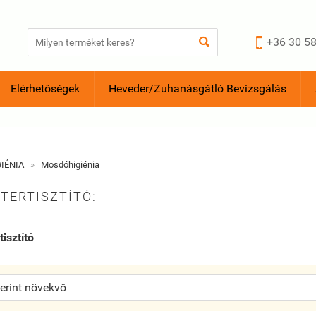


+36 30 58
Elérhetőségek
Heveder/Zuhanásgátló Bevizsgálás
GIÉNIA
»
Mosdóhigiénia
TERTISZTÍTÓ:
tisztító