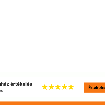
ház értékelés





Értékelé
hu