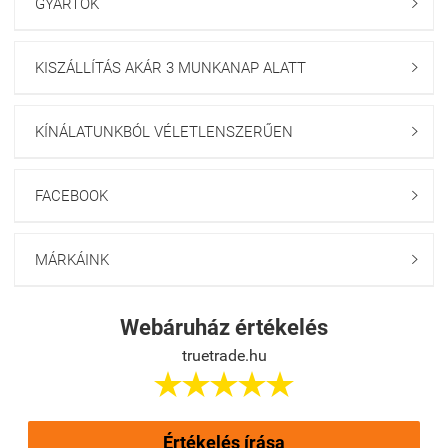
GYÁRTÓK

KISZÁLLÍTÁS AKÁR 3 MUNKANAP ALATT

KÍNÁLATUNKBÓL VÉLETLENSZERŰEN

FACEBOOK

MÁRKÁINK

Webáruház értékelés
truetrade.hu





Értékelés írása