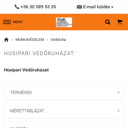


+36 30 589 53 35
E-mail küldés »


MENÜ

»
MUNKAVÉDELEM
»
Védőruha
HÚSIPARI VÉDŐRUHÁZAT:
Húsipari Védőruházat
TERMÉKEK

MÉRETTÁBLÁZAT
