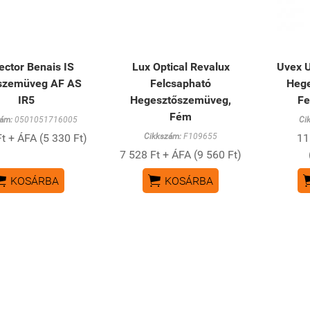
ector Benais IS
Lux Optical Revalux
Uvex U
szemüveg AF AS
Felcsapható
Heg
IR5
Hegesztőszemüveg,
Fe
Fém
ám:
0501051716005
Ci
t + ÁFA (5 330 Ft)
Cikkszám:
F109655
11
7 528 Ft + ÁFA (9 560 Ft)


KOSÁRBA
KOSÁRBA