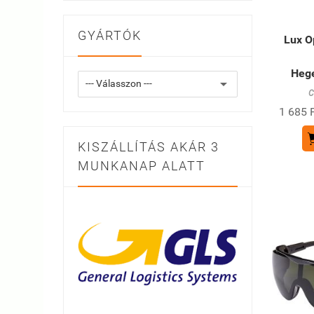
GYÁRTÓK
Lux O
Heg
C
1 685 F
KISZÁLLÍTÁS AKÁR 3
MUNKANAP ALATT