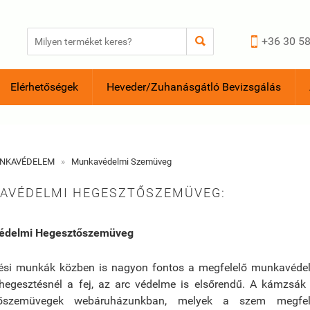


+36 30 58
Elérhetőségek
Heveder/Zuhanásgátló Bevizsgálás
NKAVÉDELEM
»
Munkavédelmi Szemüveg
AVÉDELMI HEGESZTŐSZEMÜVEG:
édelmi Hegesztőszemüveg
ési munkák közben is nagyon fontos a megfelelő munkavédelmi 
 hegesztésnél a fej, az arc védelme is elsőrendű. A kámzsák 
tőszemüvegek webáruházunkban, melyek a szem megfelel