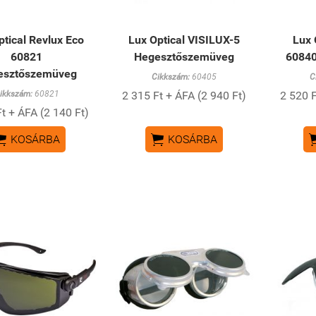
ptical Revlux Eco
Lux Optical VISILUX-5
Lux 
60821
Hegesztőszemüveg
6084
esztőszemüveg
Cikkszám:
60405
C
ikkszám:
60821
2 315 Ft + ÁFA (2 940 Ft)
2 520 F
t + ÁFA (2 140 Ft)


KOSÁRBA
KOSÁRBA