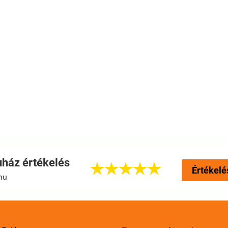
ház értékelés





Értékelé
hu