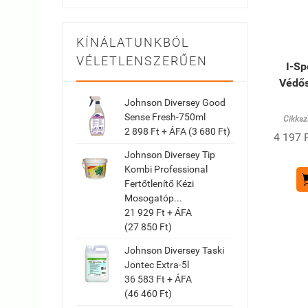
KÍNÁLATUNKBÓL
VÉLETLENSZERŰEN
I-Sp
Védő
Johnson Diversey Good
Sense Fresh-750ml
Cikksz
2 898 Ft + ÁFA (3 680 Ft)
4 197 F
Johnson Diversey Tip
Kombi Professional
Fertőtlenítő Kézi
Mosogatóp...
21 929 Ft + ÁFA
(27 850 Ft)
Johnson Diversey Taski
Jontec Extra-5l
36 583 Ft + ÁFA
(46 460 Ft)