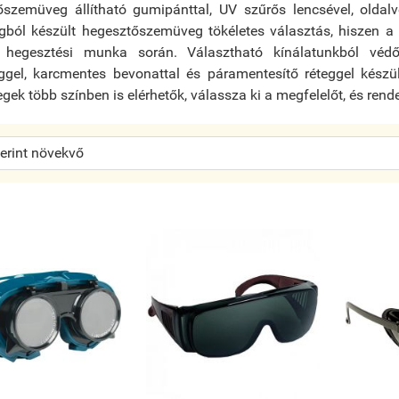
őszemüveg állítható gumipánttal, UV szűrős lencsével, oldalv
ból készült hegesztőszemüveg tökéletes választás, hiszen a
 hegesztési munka során. Választható kínálatunkból védő
ggel, karcmentes bevonattal és páramentesítő réteggel készül
ek több színben is elérhetők, válassza ki a megfelelőt, és rend