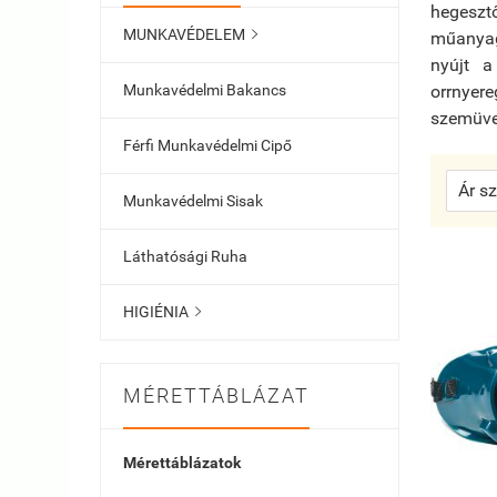
hegeszt
MUNKAVÉDELEM

műanyag
nyújt a
Munkavédelmi Bakancs
orrnyere
szemüveg
Férfi Munkavédelmi Cipő
Munkavédelmi Sisak
Láthatósági Ruha
HIGIÉNIA

MÉRETTÁBLÁZAT
Mérettáblázatok