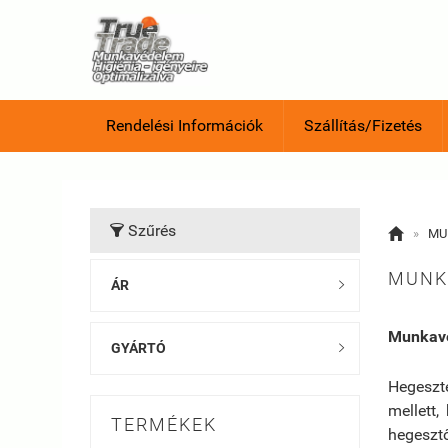
Rendelési Információk
Szállítás/Fizetés
Szűrés


»
MU
MUNK
ÁR

Munkav
GYÁRTÓ

Hegeszt
mellett,
TERMÉKEK
hegesz