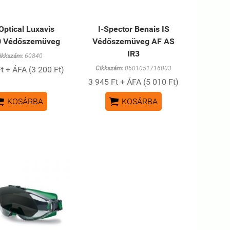
Optical Luxavis
I-Spector Benais IS
0 Védőszemüveg
Védőszemüveg AF AS
IR3
ikkszám:
60840
t + ÁFA (3 200 Ft)
Cikkszám:
0501051716003
3 945 Ft + ÁFA (5 010 Ft)


KOSÁRBA
KOSÁRBA