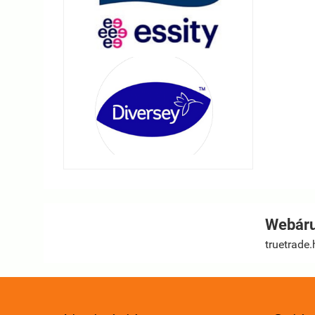
Webáru
truetrade.