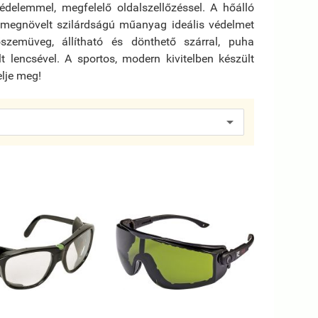
édelemmel, megfelelő oldalszellőzéssel. A hőálló
 megnövelt szilárdságú műanyag ideális védelmet
szemüveg, állítható és dönthető szárral, puha
t lencsével. A sportos, modern kivitelben készült
elje meg!