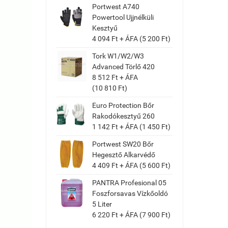
Portwest A740
Powertool Ujjnélküli
Kesztyű
4 094 Ft + ÁFA (5 200 Ft)
Tork W1/W2/W3
Advanced Törlő 420
8 512 Ft + ÁFA
(10 810 Ft)
Euro Protection Bőr
Rakodókesztyű 260
1 142 Ft + ÁFA (1 450 Ft)
Portwest SW20 Bőr
Hegesztő Alkarvédő
4 409 Ft + ÁFA (5 600 Ft)
PANTRA Profesional 05
Foszforsavas Vízkőoldó
5 Liter
6 220 Ft + ÁFA (7 900 Ft)