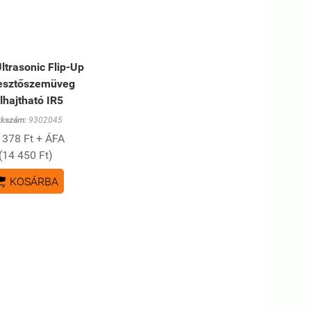
ltrasonic Flip-Up
esztőszemüveg
lhajtható IR5
kkszám:
9302045
 378 Ft + ÁFA
(14 450 Ft)

KOSÁRBA