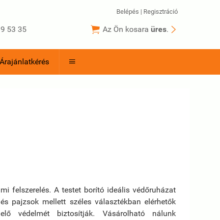
Belépés
|
Regisztráció


9 53 35
Az Ön kosara
üres
.
Árajánlatkérés

felszerelés. A testet borító ideális védőruházat
és pajzsok mellett széles választékban elérhetők
ő védelmét biztosítják. Vásárolható nálunk