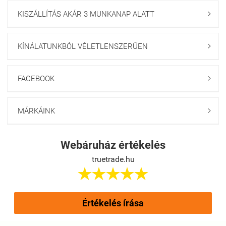
KISZÁLLÍTÁS AKÁR 3 MUNKANAP ALATT

KÍNÁLATUNKBÓL VÉLETLENSZERŰEN

FACEBOOK

MÁRKÁINK

Webáruház értékelés
truetrade.hu





Értékelés írása