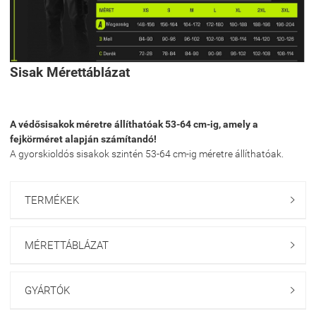
Sisak Mérettáblázat
A védősisakok méretre állíthatóak 53-64 cm-ig, amely a
fejkörméret alapján számítandó!
A gyorskioldós sisakok szintén 53-64 cm-ig méretre állíthatóak.
TERMÉKEK

MÉRETTÁBLÁZAT

GYÁRTÓK
