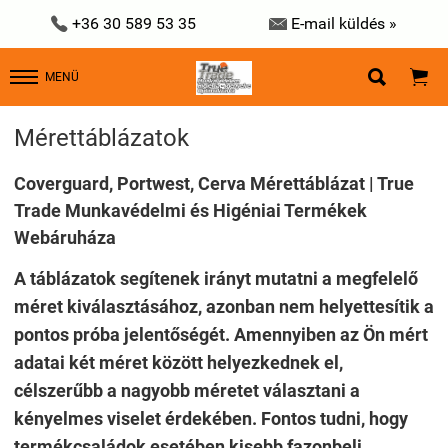


+36 30 589 53 35
E-mail küldés »


MENÜ
Mérettáblázatok
Coverguard, Portwest, Cerva Mérettáblázat | True
Trade Munkavédelmi és Higéniai Termékek
Webáruháza
A táblázatok segítenek irányt mutatni a megfelelő
méret kiválasztásához, azonban nem helyettesítik a
pontos próba jelentőségét. Amennyiben az Ön mért
adatai két méret között helyezkednek el,
célszerűbb a nagyobb méretet választani a
kényelmes viselet érdekében. Fontos tudni, hogy
termékcsaládok esetében kisebb fazonbeli