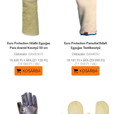
Euro Protection Hőálló Egyujjas
Euro Protection Pamuttal Bélelt
Para-Aramid Kesztyű 50 cm
Egyujjas Textilkesztyű
Cikkszám:
GAN59870
Cikkszám:
GAN4690
16 630 Ft + ÁFA (21 120 Ft)
18 181 Ft + ÁFA (23 090 Ft)
(10 560 Ft / db)
(11 545 Ft / db)


KOSÁRBA
KOSÁRBA