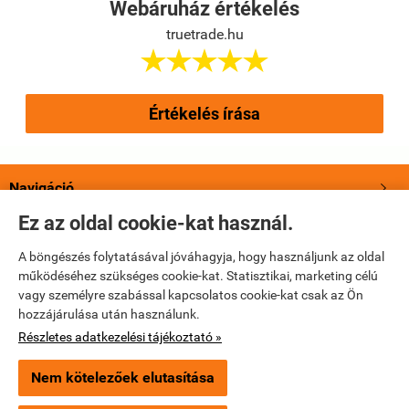
Webáruház értékelés
truetrade.hu





Értékelés írása
Navigáció

Ez az oldal cookie-kat használ.
Saját fiók

A böngészés folytatásával jóváhagyja, hogy használjunk az oldal
működéséhez szükséges cookie-kat. Statisztikai, marketing célú
Bemutatkozás

vagy személyre szabással kapcsolatos cookie-kat csak az Ön
hozzájárulása után használunk.
Elérhetőségek

Részletes adatkezelési tájékoztató »
Nem kötelezőek elutasítása
truetrade.hu -
True Trade Kft
-
ÁSZF
-
Adatkezelési tájékoztató