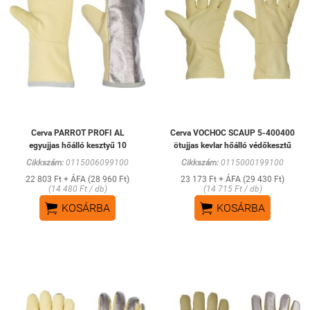
Cerva PARROT PROFI AL
Cerva VOCHOC SCAUP 5-400400
egyujjas hőálló kesztyű 10
ötujjas kevlar hőálló védőkesztű
Cikkszám:
0115006099100
Cikkszám:
0115000199100
22 803 Ft + ÁFA (28 960 Ft)
23 173 Ft + ÁFA (29 430 Ft)
(14 480 Ft / db)
(14 715 Ft / db)


KOSÁRBA
KOSÁRBA