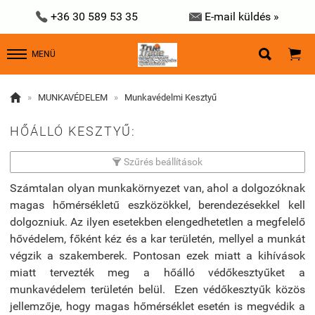


+36 30 589 53 35
E-mail küldés »


MENÜ

»
MUNKAVÉDELEM
»
Munkavédelmi Kesztyű
HŐÁLLÓ KESZTYŰ:
Szűrés beállítások

Számtalan olyan munkakörnyezet van, ahol a dolgozóknak
magas hőmérsékletű eszközökkel, berendezésekkel kell
dolgozniuk. Az ilyen esetekben elengedhetetlen a megfelelő
hővédelem, főként kéz és a kar területén, mellyel a munkát
végzik a szakemberek. Pontosan ezek miatt a kihívások
miatt tervezték meg a hőálló védőkesztyűket a
munkavédelem területén belül. Ezen védőkesztyűk közös
jellemzője, hogy magas hőmérséklet esetén is megvédik a