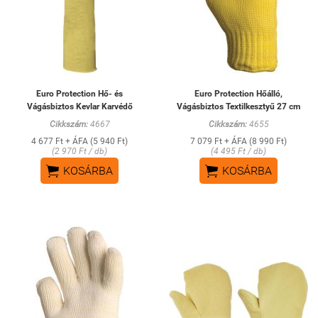
Euro Protection Hő- és
Euro Protection Hőálló,
Vágásbiztos Kevlar Karvédő
Vágásbiztos Textilkesztyű 27 cm
Cikkszám:
4667
Cikkszám:
4655
4 677 Ft + ÁFA (5 940 Ft)
7 079 Ft + ÁFA (8 990 Ft)
(2 970 Ft / db)
(4 495 Ft / db)


KOSÁRBA
KOSÁRBA