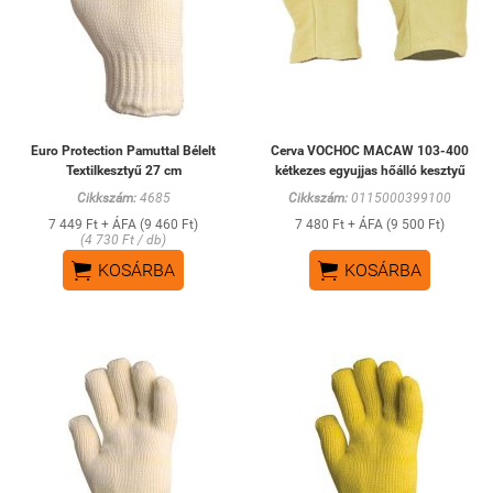
Euro Protection Pamuttal Bélelt
Cerva VOCHOC MACAW 103-400
Textilkesztyű 27 cm
kétkezes egyujjas hőálló kesztyű
Cikkszám:
4685
Cikkszám:
0115000399100
7 449 Ft + ÁFA (9 460 Ft)
7 480 Ft + ÁFA (9 500 Ft)
(4 730 Ft / db)


KOSÁRBA
KOSÁRBA