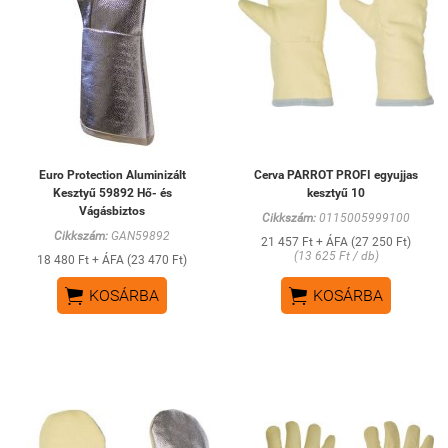
Euro Protection Aluminizált
Cerva PARROT PROFI egyujjas
Kesztyű 59892 Hő- és
kesztyű 10
Vágásbiztos
Cikkszám:
0115005999100
Cikkszám:
GAN59892
21 457 Ft + ÁFA (27 250 Ft)
(13 625 Ft / db)
18 480 Ft + ÁFA (23 470 Ft)


KOSÁRBA
KOSÁRBA