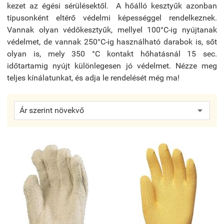
kezet az égési sérülésektől. A hőálló kesztyűk azonban
típusonként eltérő védelmi képességgel rendelkeznek.
Vannak olyan védőkesztyűk, mellyel 100°C-ig nyújtanak
védelmet, de vannak 250°C-ig használható darabok is, sőt
olyan is, mely 350 °C kontakt hőhatásnál 15 sec.
időtartamig nyújt különlegesen jó védelmet. Nézze meg
teljes kínálatunkat, és adja le rendelését még ma!