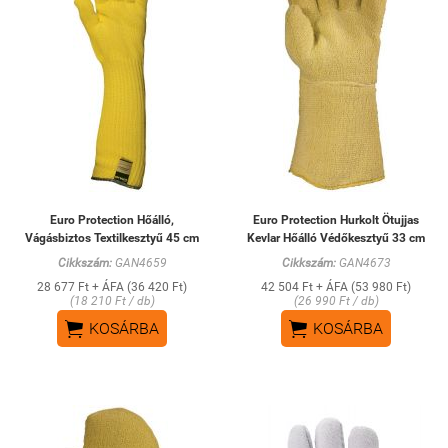
Euro Protection Hőálló,
Euro Protection Hurkolt Ötujjas
Vágásbiztos Textilkesztyű 45 cm
Kevlar Hőálló Védőkesztyű 33 cm
Cikkszám:
GAN4659
Cikkszám:
GAN4673
28 677 Ft + ÁFA (36 420 Ft)
42 504 Ft + ÁFA (53 980 Ft)
(18 210 Ft / db)
(26 990 Ft / db)


KOSÁRBA
KOSÁRBA