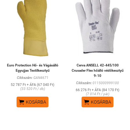
Euro Protection Hő- és Vágásálló
Cerva ANSELL 42-445/100
Egyujjas Textilkesztyű
Crusader Flex hőálló védőkesztyű
9-10
Cikkszám:
GAN4671
Cikkszám:
0115000999100
52 787 Ft + ÁFA (67 040 Ft)
(33 520 Ft / db)
66 276 Ft + ÁFA (84 170 Ft)
(7 014 Ft / pár)


KOSÁRBA
KOSÁRBA