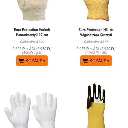
Euro Protection Hurkolt
Euro Protection Hő- és
Pamutkesztyű 27 cm
Vágásbiztos Kesztyű
Cikkszám:
4700
Cikkszám:
4625
2 323 Ft + ÁFA (2 950 Ft)
3 087 Ft + ÁFA (3 920 Ft)
(590 Ft / pár)
(1 960 Ft / db)


KOSÁRBA
KOSÁRBA