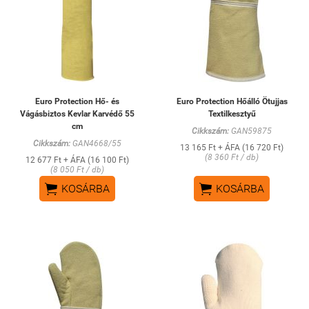
Euro Protection Hő- és
Euro Protection Hőálló Ötujjas
Vágásbiztos Kevlar Karvédő 55
Textilkesztyű
cm
Cikkszám:
GAN59875
Cikkszám:
GAN4668/55
13 165 Ft + ÁFA (16 720 Ft)
(8 360 Ft / db)
12 677 Ft + ÁFA (16 100 Ft)
(8 050 Ft / db)


KOSÁRBA
KOSÁRBA