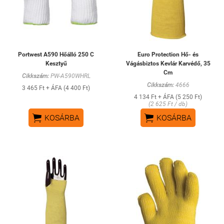
Portwest A590 Hőálló 250 C
Euro Protection Hő- és
Kesztyű
Vágásbiztos Kevlár Karvédő, 35
Cm
Cikkszám:
PW-A590WHRL
Cikkszám:
4666
3 465 Ft + ÁFA (4 400 Ft)
4 134 Ft + ÁFA (5 250 Ft)
(2 625 Ft / db)


KOSÁRBA
KOSÁRBA