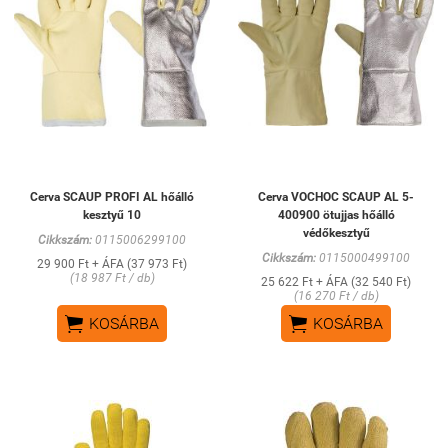
Cerva SCAUP PROFI AL hőálló
Cerva VOCHOC SCAUP AL 5-
kesztyű 10
400900 ötujjas hőálló
védőkesztyű
Cikkszám:
0115006299100
Cikkszám:
0115000499100
29 900 Ft + ÁFA (37 973 Ft)
(18 987 Ft / db)
25 622 Ft + ÁFA (32 540 Ft)
(16 270 Ft / db)


KOSÁRBA
KOSÁRBA