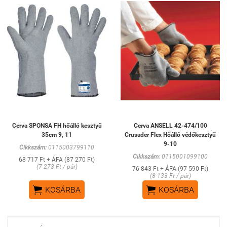
Cerva SPONSA FH hőálló kesztyű
Cerva ANSELL 42-474/100
35cm 9, 11
Crusader Flex Hőálló védőkesztyű
9-10
Cikkszám:
0115003799110
Cikkszám:
0115001099100
68 717 Ft + ÁFA (87 270 Ft)
(7 273 Ft / pár)
76 843 Ft + ÁFA (97 590 Ft)
(8 133 Ft / pár)


KOSÁRBA
KOSÁRBA