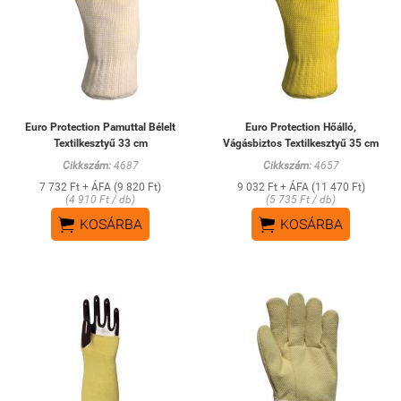
Euro Protection Pamuttal Bélelt
Euro Protection Hőálló,
Textilkesztyű 33 cm
Vágásbiztos Textilkesztyű 35 cm
Cikkszám:
4687
Cikkszám:
4657
7 732 Ft + ÁFA (9 820 Ft)
9 032 Ft + ÁFA (11 470 Ft)
(4 910 Ft / db)
(5 735 Ft / db)


KOSÁRBA
KOSÁRBA