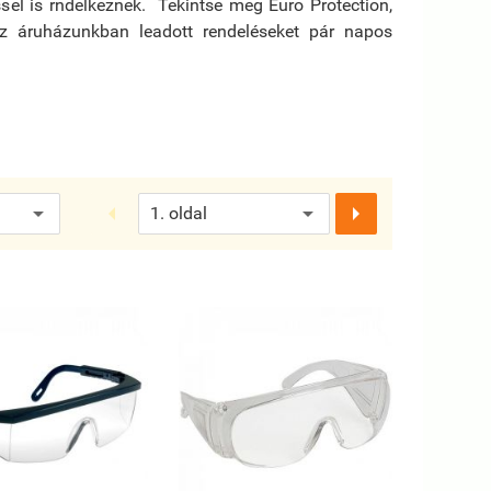
sel is rndelkeznek. Tekintse meg Euro Protection,
Az áruházunkban leadott rendeléseket pár napos

