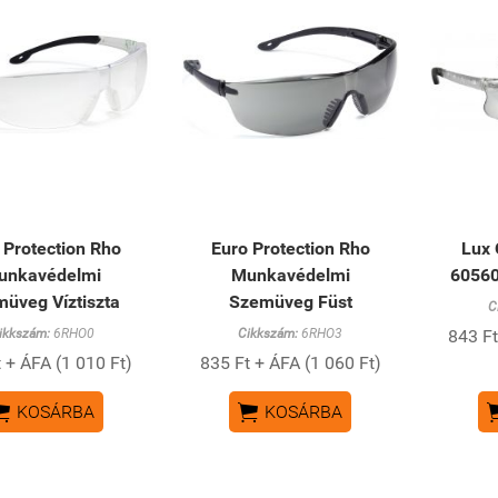
 Protection Rho
Euro Protection Rho
Lux 
unkavédelmi
Munkavédelmi
6056
üveg Víztiszta
Szemüveg Füst
C
ikkszám:
6RHO0
Cikkszám:
6RHO3
843 Ft
 + ÁFA (1 010 Ft)
835 Ft + ÁFA (1 060 Ft)


KOSÁRBA
KOSÁRBA