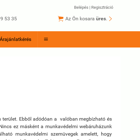
Belépés
|
Regisztráció


9 53 35
Az Ön kosara
üres
.
Árajánlatkérés

s terület. Ebből adódóan a valóban megbízható és
. Nincs ez másként a munkavédelmi webáruházunk
álható munkavédelmi szemüvegek amelett, hogy