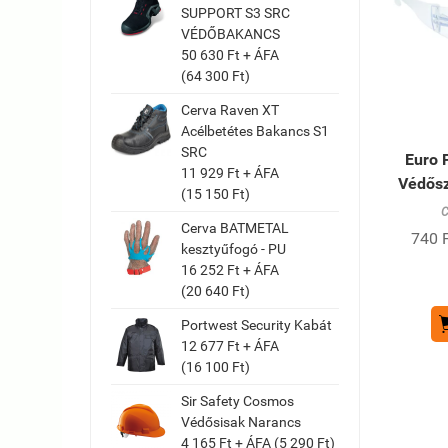
SUPPORT S3 SRC
VÉDŐBAKANCS
50 630 Ft + ÁFA
(64 300 Ft)
Cerva Raven XT
Acélbetétes Bakancs S1
SRC
Euro 
11 929 Ft + ÁFA
Védősz
(15 150 Ft)
C
Cerva BATMETAL
740 F
kesztyűfogó - PU
16 252 Ft + ÁFA
(20 640 Ft)
Portwest Security Kabát
12 677 Ft + ÁFA
(16 100 Ft)
Sir Safety Cosmos
Védősisak Narancs
4 165 Ft + ÁFA (5 290 Ft)