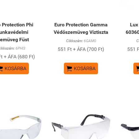
 Protection Phi
Euro Protection Gamma
Lux
unkavédelmi
Védőszemüveg Víztiszta
6036
emüveg Füst
Cikkszám:
6GAM0
C
ikkszám:
6PHI3
551 Ft + ÁFA (700 Ft)
551 F
t + ÁFA (680 Ft)


KOSÁRBA
KOSÁRBA