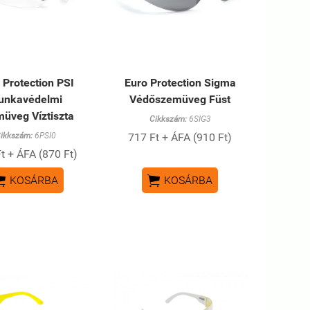
 Protection PSI
Euro Protection Sigma
unkavédelmi
Védőszemüveg Füst
üveg Víztiszta
Cikkszám:
6SIG3
ikkszám:
6PSI0
717 Ft + ÁFA (910 Ft)
t + ÁFA (870 Ft)


KOSÁRBA
KOSÁRBA