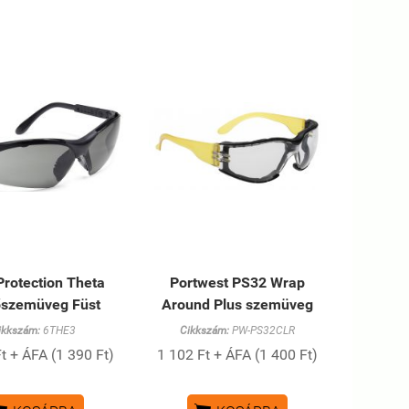
Protection Theta
Portwest PS32 Wrap
szemüveg Füst
Around Plus szemüveg
ikkszám:
6THE3
Cikkszám:
PW-PS32CLR
t + ÁFA (1 390 Ft)
1 102 Ft + ÁFA (1 400 Ft)