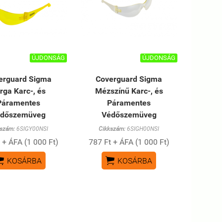
ÚJDONSÁG
ÚJDONSÁG
erguard Sigma
Coverguard Sigma
rga Karc-, és
Mézszínű Karc-, és
Páramentes
Páramentes
dőszemüveg
Védőszemüveg
kszám:
6SIGY00NSI
Cikkszám:
6SIGH00NSI
 + ÁFA (1 000 Ft)
787 Ft + ÁFA (1 000 Ft)


KOSÁRBA
KOSÁRBA