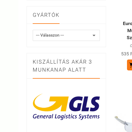
GYÁRTÓK
Euro
M
Sz
C
535 F
KISZÁLLÍTÁS AKÁR 3
MUNKANAP ALATT