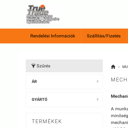
Rendelési Információk
Szállítás/Fizetés
Szűrés


»
MU
MECH
ÁR

Mechan
GYÁRTÓ

A munka
minőség
TERMÉKEK
mechani