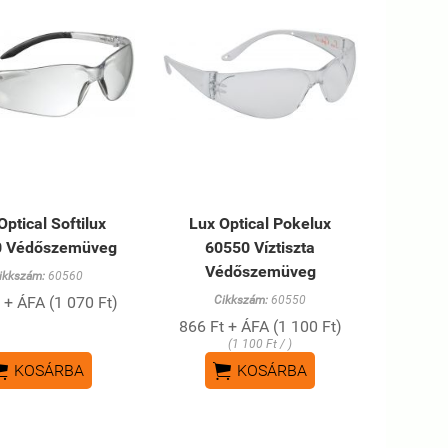
Optical Softilux
Lux Optical Pokelux
0 Védőszemüveg
60550 Víztiszta
Védőszemüveg
ikkszám:
60560
 + ÁFA (1 070 Ft)
Cikkszám:
60550
866 Ft + ÁFA (1 100 Ft)
(1 100 Ft / )


KOSÁRBA
KOSÁRBA