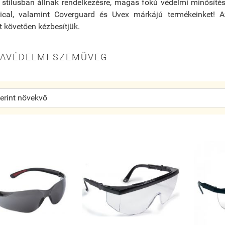
 stílusban állnak rendelkezésre, magas fokú védelmi minősítés
ical, valamint Coverguard és Uvex márkájú termékeinket! 
st követően kézbesítjük.
AVÉDELMI SZEMÜVEG