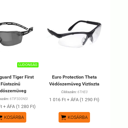
ÚJDONSÁG
uard Tiger First
Euro Protection Theta
Füstszínű
Védőszemüveg Víztiszta
dőszemüveg
Cikkszám:
6THE0
kszám:
6TIFS00NSI
1 016 Ft + ÁFA (1 290 Ft)
t + ÁFA (1 280 Ft)


KOSÁRBA
KOSÁRBA