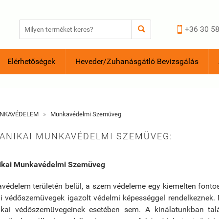


+36 30 58
Elérhetőségek
Heveder/Zuhanásgátló Bevizsgálás
NKAVÉDELEM
»
Munkavédelmi Szemüveg
ANIKAI MUNKAVÉDELMI SZEMÜVEG:
ikai Munkavédelmi Szemüveg
védelem területén belül, a szem védeleme egy kiemelten fonto
i védőszemüvegek igazolt védelmi képességgel rendelkeznek
kai védőszemüvegeinek esetében sem. A kínálatunkban tal