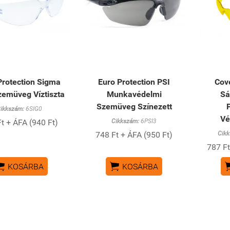
Protection Sigma
Euro Protection PSI
Cov
emüveg Víztiszta
Munkavédelmi
Sá
Szemüveg Színezett
ikkszám:
6SIG0
Vé
t + ÁFA (940 Ft)
Cikkszám:
6PSI3
748 Ft + ÁFA (950 Ft)
Cik
787 Ft


KOSÁRBA
KOSÁRBA