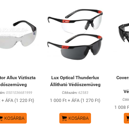
or Allux Víztiszta
Lux Optical Thunderlux
Coverg
édőszemüveg
Állítható Védőszemüveg
Vé
ám:
0501036681999
Cikkszám:
62583
 + ÁFA (1 220 Ft)
1 000 Ft + ÁFA (1 270 Ft)
Cik
1 008 F


KOSÁRBA
KOSÁRBA