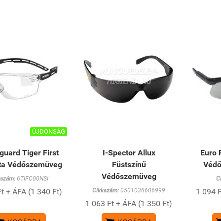
ÚJDONSÁG
guard Tiger First
I-Spector Allux
Euro 
zta Védőszemüveg
Füstszínű
Védő
Védőszemüveg
kszám:
6TIFC00NSI
C
t + ÁFA (1 340 Ft)
Cikkszám:
0501036606999
1 094 F
1 063 Ft + ÁFA (1 350 Ft)