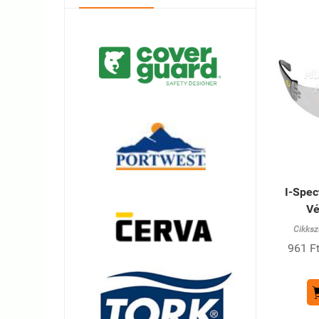
I-Spect
V
Cikksz
961 Ft