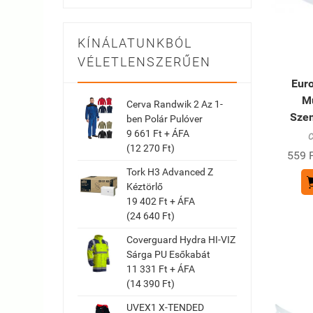
KÍNÁLATUNKBÓL
VÉLETLENSZERŰEN
Euro
M
Cerva Randwik 2 Az 1-
Szem
ben Polár Pulóver
9 661 Ft + ÁFA
C
(12 270 Ft)
559 F
Tork H3 Advanced Z
Kéztörlő
19 402 Ft + ÁFA
(24 640 Ft)
Coverguard Hydra HI-VIZ
Sárga PU Esőkabát
11 331 Ft + ÁFA
(14 390 Ft)
UVEX1 X-TENDED