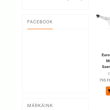
FACEBOOK
Euro
M
Szem
C
795 Ft
MÁRKÁINK