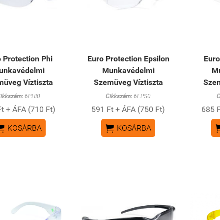
 Protection Phi
Euro Protection Epsilon
Euro
unkavédelmi
Munkavédelmi
M
üveg Víztiszta
Szemüveg Víztiszta
Szem
ikkszám:
6PHI0
Cikkszám:
6EPS0
C
t + ÁFA (710 Ft)
591 Ft + ÁFA (750 Ft)
685 F


KOSÁRBA
KOSÁRBA