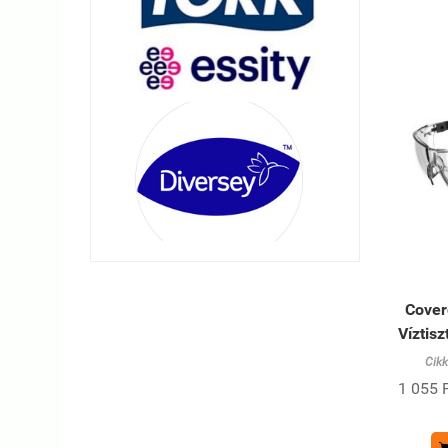
Cover
Víztis
Cik
1 055 F