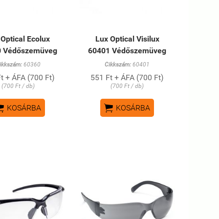
 Optical Ecolux
Lux Optical Visilux
0 Védőszemüveg
60401 Védőszemüveg
ikkszám:
60360
Cikkszám:
60401
t + ÁFA (700 Ft)
551 Ft + ÁFA (700 Ft)
(700 Ft / db)
(700 Ft / db)


KOSÁRBA
KOSÁRBA