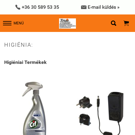


+36 30 589 53 35
E-mail küldés »


MENÜ
HIGIÉNIA:
Higiéniai Termékek