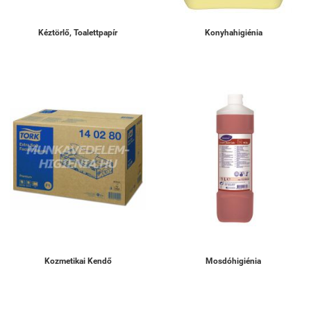
Kéztörlő, Toalettpapír
Konyhahigiénia
Kozmetikai Kendő
Mosdóhigiénia