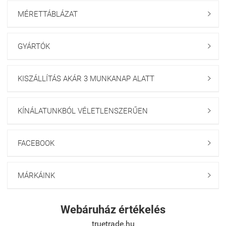
MÉRETTÁBLÁZAT

GYÁRTÓK

KISZÁLLÍTÁS AKÁR 3 MUNKANAP ALATT

KÍNÁLATUNKBÓL VÉLETLENSZERŰEN

FACEBOOK

MÁRKÁINK

Webáruház értékelés
truetrade.hu