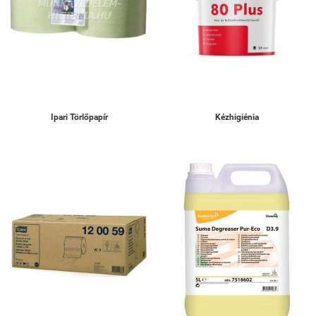
Ipari Törlőpapír
Kézhigiénia