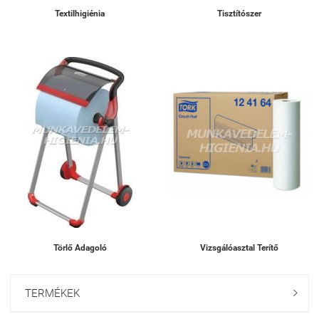
Textilhigiénia
Tisztítószer
Törlő Adagoló
Vizsgálóasztal Terítő
TERMÉKEK
