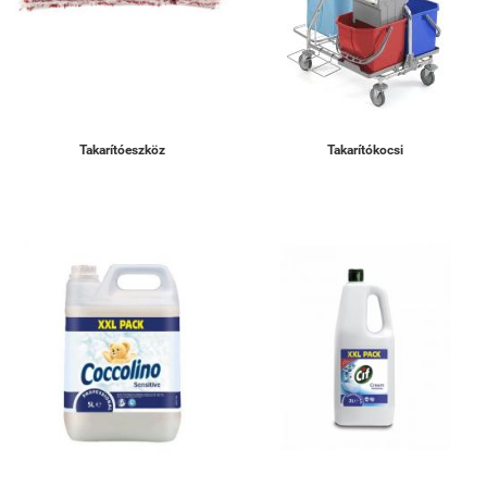
Takarítóeszköz
Takarítókocsi