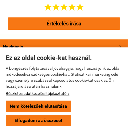





Értékelés írása
Navigáció

Ez az oldal cookie-kat használ.
Saját fiók

A böngészés folytatásával jóváhagyja, hogy használjunk az oldal
működéséhez szükséges cookie-kat. Statisztikai, marketing célú
Bemutatkozás

vagy személyre szabással kapcsolatos cookie-kat csak az Ön
hozzájárulása után használunk.
Elérhetőségek

Részletes adatkezelési tájékoztató »
Nem kötelezőek elutasítása
truetrade.hu -
True Trade Kft
-
ÁSZF
-
Adatkezelési tájékoztató
Elfogadom az összeset
Webáruház készítés
a StartÜzlettel.