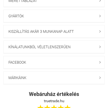
MÉRETTÁBLÁZAT

GYÁRTÓK

KISZÁLLÍTÁS AKÁR 3 MUNKANAP ALATT

KÍNÁLATUNKBÓL VÉLETLENSZERŰEN

FACEBOOK

MÁRKÁINK

Webáruház értékelés
truetrade.hu




