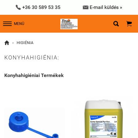


+36 30 589 53 35
E-mail küldés »


MENÜ

»
HIGIÉNIA
KONYHAHIGIÉNIA:
Konyhahigiéniai Termékek