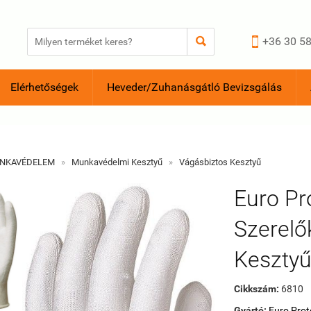


+36 30 58
Elérhetőségek
Heveder/Zuhanásgátló Bevizsgálás
NKAVÉDELEM
»
Munkavédelmi Kesztyű
»
Vágásbiztos Kesztyű
Euro Pr
Szerelő
Keszty
Cikkszám:
6810
Gyártó:
Euro Prot