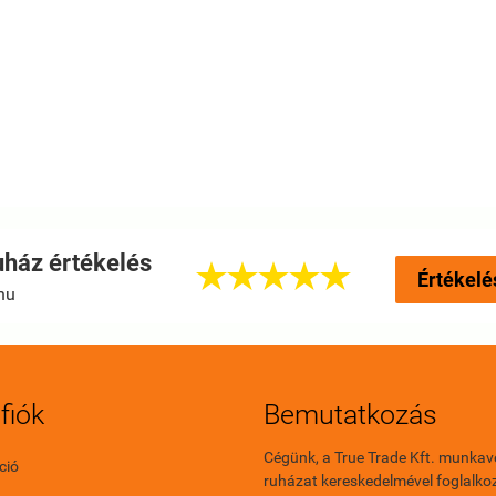
ház értékelés





Értékelé
hu
fiók
Bemutatkozás
Cégünk, a True Trade Kft. munkav
ció
ruházat kereskedelmével foglalkoz