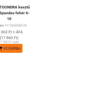
 TOUNDRA kesztű
Spandex fehér 6-
10
ám:
0113008280100
 063 Ft + ÁFA
(17 860 Ft)
(1 786 Ft / pár)

KOSÁRBA