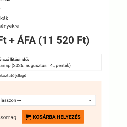
r
nkák
ményekre
Ft + ÁFA (11 520 Ft)
 szállítási idő:
anap (2026. augusztus 14., péntek)
jékoztató jellegű

KOSÁRBA HELYEZÉS
csomag