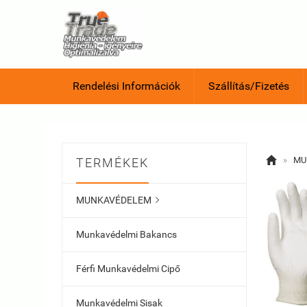
Rendelési Információk
Szállítás/Fizetés

»
MU
TERMÉKEK
MUNKAVÉDELEM

Munkavédelmi Bakancs
Férfi Munkavédelmi Cipő
Munkavédelmi Sisak