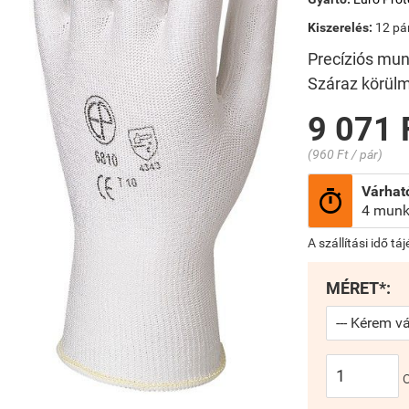
Kiszerelés:
12 pá
Precíziós mu
Száraz körül
9 071 
(960 Ft / pár)
Várható

4 munk
A szállítási idő tá
MÉRET*: