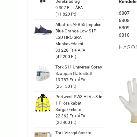
Rendelé
Deréknadrág
9 307 Ft + ÁFA
6807
(11 820 Ft)
6808
Albatros AER55 Impulse
6809
Blue Orange Low S1P
6810
ESD HRO SRA
Munkavédelmi...
HASO
33 228 Ft + ÁFA
(42 200 Ft)
Tork S11 Universal Spray
Szappan Illatosított
19 787 Ft + ÁFA
(25 130 Ft)
Portwest PW3 Hi-Vis 3-in-
1 Pilóta kabát
Sárga/Fekete
22 362 Ft + ÁFA
(28 400 Ft)
Tork Vizsgálóasztal