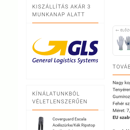
KISZÁLLÍTÁS AKÁR 3
MUNKANAP ALATT

ELŐZ
TOVÁB
Nagy ko
Tenyéren
KÍNÁLATUNKBÓL
Gumírozo
VÉLETLENSZERŰEN
Fehér sz
Méret: 7,
EU szab
Coverguard Escala
Acélszürke/Kék Ripstop