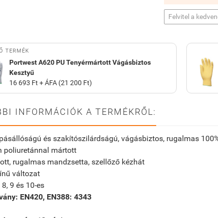
Felvitel a kedve
Ő TERMÉK
Portwest A620 PU Tenyérmártott Vágásbiztos
Kesztyű
16 693 Ft + ÁFA (21 200 Ft)
BI INFORMÁCIÓK A TERMÉKRŐL:
pásállóságú és szakítószilárdságú, vágásbiztos, rugalmas 1
 poliuretánnal mártott
tt, rugalmas mandzsetta, szellőző kézhát
ínű változat
 8, 9 és 10-es
vány: EN420, EN388: 4343