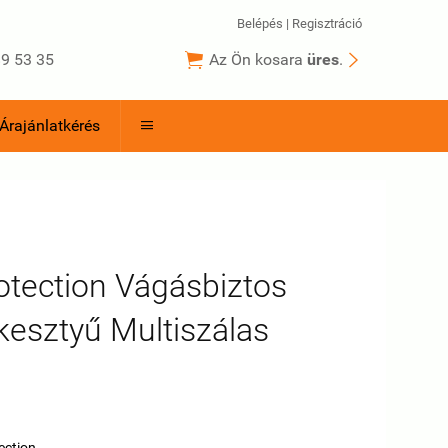
Belépés
|
Regisztráció


9 53 35
Az Ön kosara
üres
.
Árajánlatkérés

otection Vágásbiztos
kesztyű Multiszálas
ű
ection