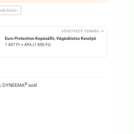
ncek közé »

KÖVETKEZŐ TERMÉK
Euro Protection Kopásálló, Vágásbiztos Kesztyű
1 457 Ft + ÁFA (1 850 Ft)
®
00% DYNEEMA
szál