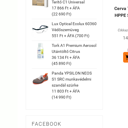
Terítő C1 Universal
17 866 Ft + ÁFA
Cerva
(22 690 Ft)
HPPE 
Lux Optical Ecolux 60360
Védőszemüveg
Cikksz
551 Ft + ÁFA (700 Ft)
14
Tork A1 Premium Aerosol
Utántöltő Citrus
36 134 Ft + ÁFA
(45 890 Ft)
Panda YPSILON NEOS
S1 SRC munkavédelmi
szandál szürke
11 803 Ft + ÁFA
(14 990 Ft)
FACEBOOK