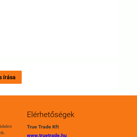
s írása
Elérhetőségek
édelmi
True Trade Kft
ik.
www.truetrade.hu