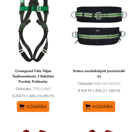
Coverguard Felis Teljes
Kratos munkahelyzet pozicionáló
Testhevederzet, 2 Bekötési
öv
Ponttal, Poliészter
Cikkszám:
KRA-FA1040200
Cikkszám:
7FELI10NSI
8 929 Ft + ÁFA (11 340 Ft)
8 260 Ft + ÁFA (10 490 Ft)


KOSÁRBA
KOSÁRBA