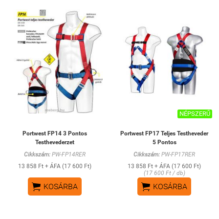
NÉPSZERŰ
Portwest FP14 3 Pontos
Portwest FP17 Teljes Testheveder
Testhevederzet
5 Pontos
Cikkszám:
PW-FP14RER
Cikkszám:
PW-FP17RER
13 858 Ft + ÁFA (17 600 Ft)
13 858 Ft + ÁFA (17 600 Ft)
(17 600 Ft / db)


KOSÁRBA
KOSÁRBA