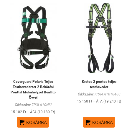
Coverguard Polaris Teljes
Kratos 2 pontos teljes
Testhevederzet 2 Bekötési
testheveder
Ponttal Mukahelyzet Beállító
Cikkszám:
KRA-FA1010400
Övvel
15 150 Ft + ÁFA (19 240 Ft)
Cikkszám:
7POLA10NSI
15 102 Ft + ÁFA (19 180 Ft)


KOSÁRBA
KOSÁRBA