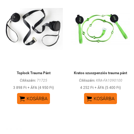
Toplock Trauma Pánt
Kratos szuszpenziós trauma pánt
Cikkszám:
71725
Cikkszám:
KRA-FA1090100
3 898 Ft + ÁFA (4 950 Ft)
4 252 Ft + ÁFA (5 400 Ft)


KOSÁRBA
KOSÁRBA