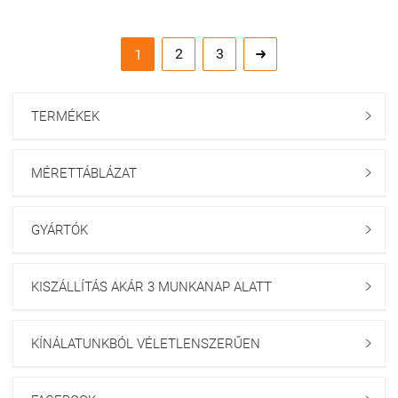
2
3
1

TERMÉKEK

MÉRETTÁBLÁZAT

GYÁRTÓK

KISZÁLLÍTÁS AKÁR 3 MUNKANAP ALATT

KÍNÁLATUNKBÓL VÉLETLENSZERŰEN
