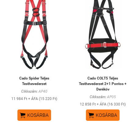
Cado Spider Teljes
Cado COLT5 Teljes
Testhevederzet
Testhevederzet 2+1 Pontos +
Deréköv
Cikkszám:
AP40
Cikkszám:
AP05
11 984 Ft + ÁFA (15 220 Ft)
12 858 Ft + ÁFA (16 330 Ft)


KOSÁRBA
KOSÁRBA