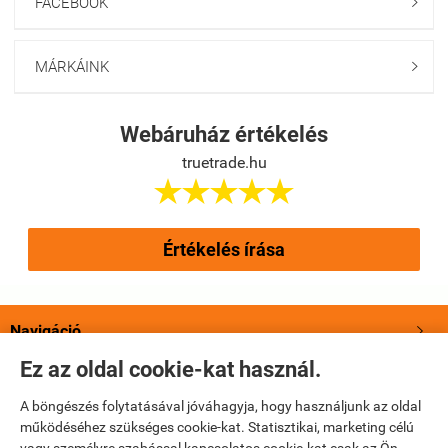
FACEBOOK

MÁRKÁINK

Webáruház értékelés
truetrade.hu





Értékelés írása
Navigáció

Ez az oldal cookie-kat használ.
Saját fiók

A böngészés folytatásával jóváhagyja, hogy használjunk az oldal
működéséhez szükséges cookie-kat. Statisztikai, marketing célú
Bemutatkozás
