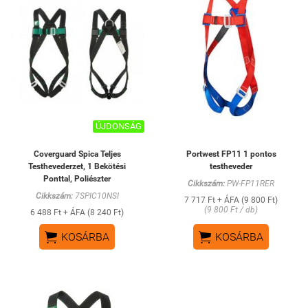
ÚJDONSÁG
Coverguard Spica Teljes
Portwest FP11 1 pontos
Testhevederzet, 1 Bekötési
testheveder
Ponttal, Poliészter
Cikkszám:
PW-FP11RER
Cikkszám:
7SPIC10NSI
7 717 Ft + ÁFA (9 800 Ft)
(9 800 Ft / db)
6 488 Ft + ÁFA (8 240 Ft)


KOSÁRBA
KOSÁRBA