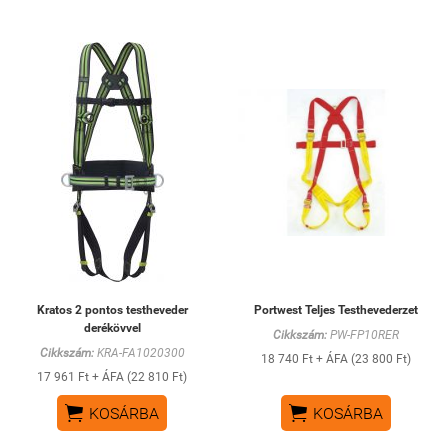
Kratos 2 pontos testheveder
Portwest Teljes Testhevederzet
derékövvel
Cikkszám:
PW-FP10RER
Cikkszám:
KRA-FA1020300
18 740 Ft + ÁFA (23 800 Ft)
17 961 Ft + ÁFA (22 810 Ft)


KOSÁRBA
KOSÁRBA