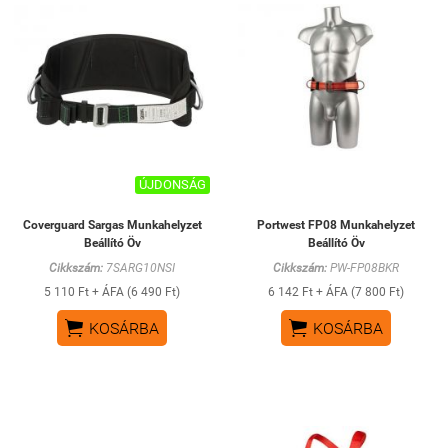
ÚJDONSÁG
Coverguard Sargas Munkahelyzet
Portwest FP08 Munkahelyzet
Beállító Öv
Beállító Öv
Cikkszám:
7SARG10NSI
Cikkszám:
PW-FP08BKR
5 110 Ft + ÁFA (6 490 Ft)
6 142 Ft + ÁFA (7 800 Ft)


KOSÁRBA
KOSÁRBA