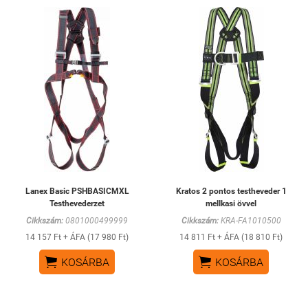
Lanex Basic PSHBASICMXL
Kratos 2 pontos testheveder 1
Testhevederzet
mellkasi övvel
Cikkszám:
0801000499999
Cikkszám:
KRA-FA1010500
14 157 Ft + ÁFA (17 980 Ft)
14 811 Ft + ÁFA (18 810 Ft)


KOSÁRBA
KOSÁRBA