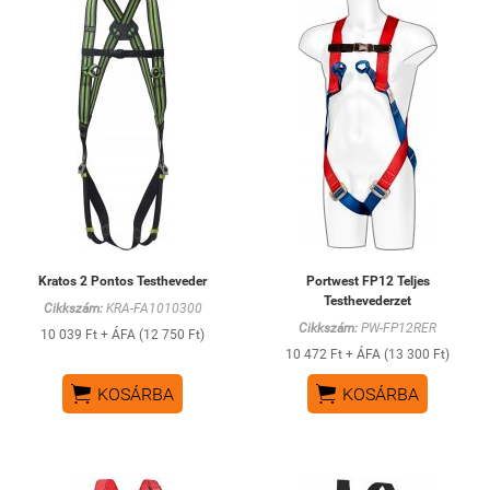
Kratos 2 Pontos Testheveder
Portwest FP12 Teljes
Testhevederzet
Cikkszám:
KRA-FA1010300
Cikkszám:
PW-FP12RER
10 039 Ft + ÁFA (12 750 Ft)
10 472 Ft + ÁFA (13 300 Ft)


KOSÁRBA
KOSÁRBA