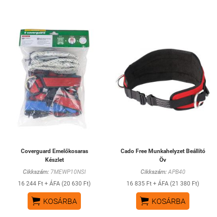
Coverguard Emelőkosaras
Cado Free Munkahelyzet Beállító
Készlet
Öv
Cikkszám:
7MEWP10NSI
Cikkszám:
APB40
16 244 Ft + ÁFA (20 630 Ft)
16 835 Ft + ÁFA (21 380 Ft)


KOSÁRBA
KOSÁRBA