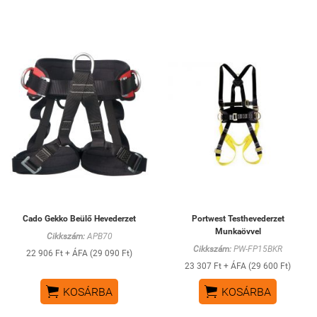
Cado Gekko Beülő Hevederzet
Portwest Testhevederzet
Munkaövvel
Cikkszám:
APB70
Cikkszám:
PW-FP15BKR
22 906 Ft + ÁFA (29 090 Ft)
23 307 Ft + ÁFA (29 600 Ft)


KOSÁRBA
KOSÁRBA