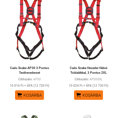
Cado Snake AP30 3 Pontos
Cado Snake Heveder Hátsó
Testhevederzet
Toldalékkal, 3 Pontos 2XL
Cikkszám:
AP30
Cikkszám:
AP30XXL
10 016 Ft + ÁFA (12 720 Ft)
10 024 Ft + ÁFA (12 730 Ft)


KOSÁRBA
KOSÁRBA