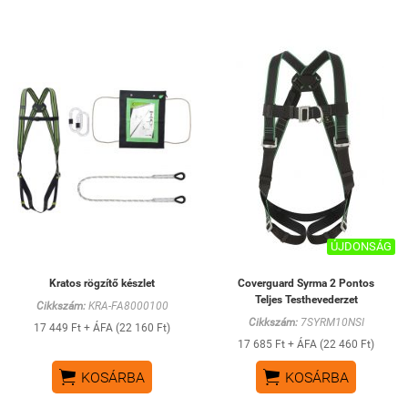
ÚJDONSÁG
Kratos rögzítő készlet
Coverguard Syrma 2 Pontos
Teljes Testhevederzet
Cikkszám:
KRA-FA8000100
Cikkszám:
7SYRM10NSI
17 449 Ft + ÁFA (22 160 Ft)
17 685 Ft + ÁFA (22 460 Ft)


KOSÁRBA
KOSÁRBA