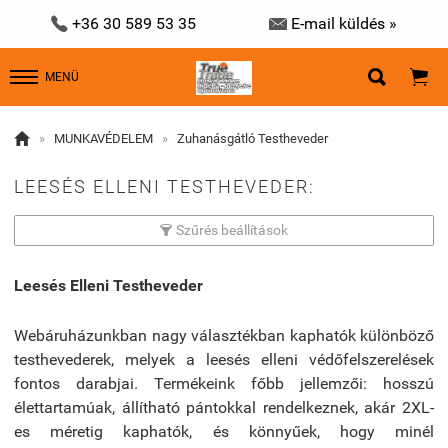


+36 30 589 53 35
E-mail küldés »


MENÜ

»
MUNKAVÉDELEM
»
Zuhanásgátló Testheveder
LEESÉS ELLENI TESTHEVEDER:
Szűrés beállítások

Leesés Elleni Testheveder
Webáruházunkban nagy választékban kaphatók különböző
testhevederek, melyek a leesés elleni védőfelszerelések
fontos darabjai. Termékeink főbb jellemzői: hosszú
élettartamúak, állítható pántokkal rendelkeznek, akár 2XL-
es méretig kaphatók, és könnyűek, hogy minél