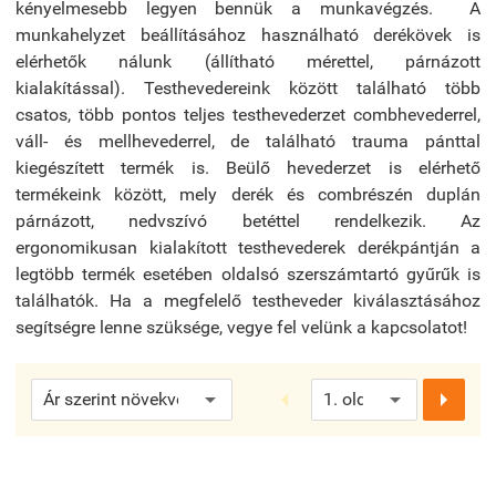
kényelmesebb legyen bennük a munkavégzés. A
munkahelyzet beállításához használható derékövek is
elérhetők nálunk (állítható mérettel, párnázott
kialakítással). Testhevedereink között található több
csatos, több pontos teljes testhevederzet combhevederrel,
váll- és mellhevederrel, de található trauma pánttal
kiegészített termék is. Beülő hevederzet is elérhető
termékeink között, mely derék és combrészén duplán
párnázott, nedvszívó betéttel rendelkezik. Az
ergonomikusan kialakított testhevederek derékpántján a
legtöbb termék esetében oldalsó szerszámtartó gyűrűk is
találhatók. Ha a megfelelő testheveder kiválasztásához
segítségre lenne szüksége, vegye fel velünk a kapcsolatot!

