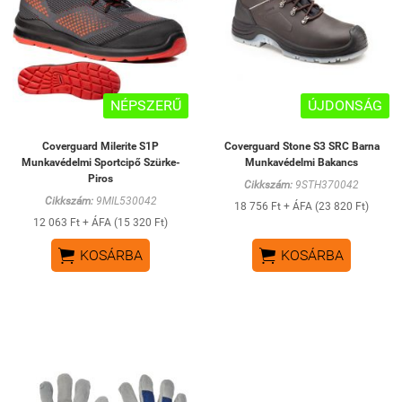
NÉPSZERŰ
ÚJDONSÁG
Coverguard Milerite S1P
Coverguard Stone S3 SRC Barna
Munkavédelmi Sportcipő Szürke-
Munkavédelmi Bakancs
Piros
Cikkszám:
9STH370042
Cikkszám:
9MIL530042
18 756 Ft + ÁFA (23 820 Ft)
12 063 Ft + ÁFA (15 320 Ft)


KOSÁRBA
KOSÁRBA