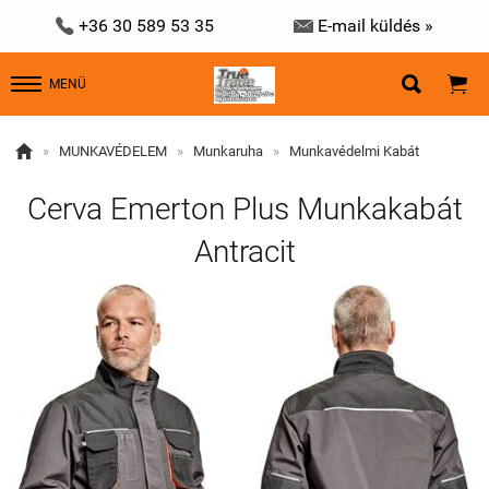


+36 30 589 53 35
E-mail küldés »


MENÜ

»
MUNKAVÉDELEM
»
Munkaruha
»
Munkavédelmi Kabát
Cerva Emerton Plus Munkakabát
Antracit