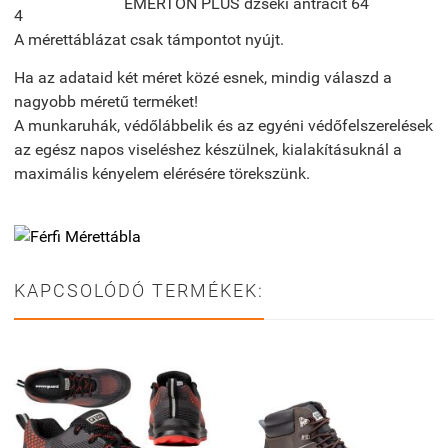
EMERTON PLUS dzseki antracit 64
4
A mérettáblázat csak támpontot nyújt.
Ha az adataid két méret közé esnek, mindig válaszd a
nagyobb méretű terméket!
A munkaruhák, védőlábbelik és az egyéni védőfelszerelések
az egész napos viseléshez készülnek, kialakításuknál a
maximális kényelem elérésére törekszünk.
KAPCSOLÓDÓ TERMÉKEK: