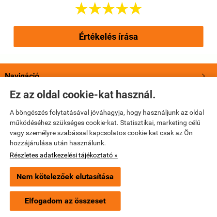





Értékelés írása
Navigáció

Ez az oldal cookie-kat használ.
Saját fiók

A böngészés folytatásával jóváhagyja, hogy használjunk az oldal
működéséhez szükséges cookie-kat. Statisztikai, marketing célú
Bemutatkozás

vagy személyre szabással kapcsolatos cookie-kat csak az Ön
hozzájárulása után használunk.
Elérhetőségek

Részletes adatkezelési tájékoztató »
Nem kötelezőek elutasítása
truetrade.hu -
True Trade Kft
-
ÁSZF
-
Adatkezelési tájékoztató
Elfogadom az összeset
Webáruház készítés
a StartÜzlettel.