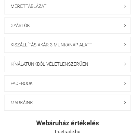
MÉRETTÁBLÁZAT

GYÁRTÓK

KISZÁLLÍTÁS AKÁR 3 MUNKANAP ALATT

KÍNÁLATUNKBÓL VÉLETLENSZERŰEN

FACEBOOK

MÁRKÁINK

Webáruház értékelés
truetrade.hu