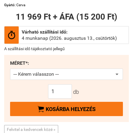
Gyártó:
Cerva
11 969 Ft + ÁFA (15 200 Ft)
Várható szállítási idő:

4 munkanap (2026. augusztus 13., csütörtök)
A szállítási idő tájékoztató jellegű
MÉRET*:
db

KOSÁRBA HELYEZÉS
Felvitel a kedvencek közé »