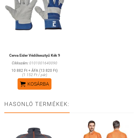
Cerva Eider Védőkesztyű Kék 9
Cikkszám:
0101001640090
10 882 Ft + ÁFA (13 820 Ft)
(1 152 Ft / pár)

KOSÁRBA
HASONLÓ TERMÉKEK: