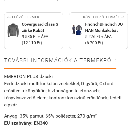


KÖVETKEZŐ TERMÉK
ELŐZŐ TERMÉK
Coverguard Class S
Fridrich&Fridrich JO
zürke Kabát
HAN Munkakabát
9 535 Ft + ÁFA
5 276 Ft + ÁFA
(12 110 Ft)
(6 700 Ft)
TOVÁBBI INFORMÁCIÓK A TERMÉKRŐL:
EMERTON PLUS dzseki
Férfi dzseki multifunkciós zsebekkel; D-gyűrű; Oxford
erősítés a könyökön; biztonságos telefonzseb;
fényvisszavető elem; kontrasztos színű erősítések; fedett
cipzár
Anyag: 35% pamut, 65% poliészter,
270 g/m²
EU szabvány: EN340