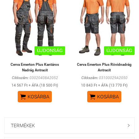
ÚJDONSÁG
ÚJDONSÁG
Cerva Emerton Plus Kantáros
Cerva Emerton Plus Rövidnadrág
Nadrág Antracit
Antracit
Cikkszám:
03020408A2052
Cikkszám:
03100029A2050
14 567 Ft + ÁFA (18 500 Ft)
10 843 Ft + ÁFA (13 770 Ft)


KOSÁRBA
KOSÁRBA
TERMÉKEK
