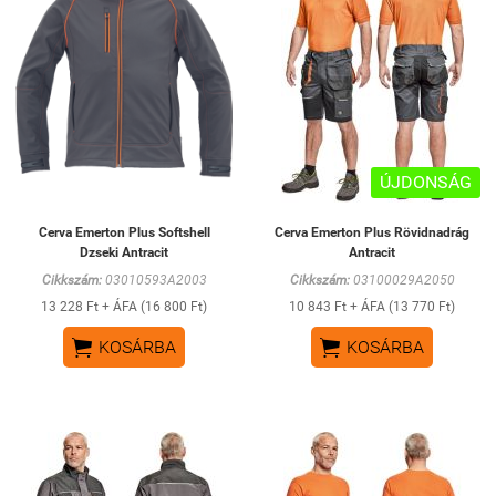
ÚJDONSÁG
Cerva Emerton Plus Softshell
Cerva Emerton Plus Rövidnadrág
Dzseki Antracit
Antracit
Cikkszám:
03010593A2003
Cikkszám:
03100029A2050
13 228 Ft + ÁFA (16 800 Ft)
10 843 Ft + ÁFA (13 770 Ft)


KOSÁRBA
KOSÁRBA