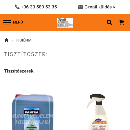


+36 30 589 53 35
E-mail küldés »


MENÜ

»
HIGIÉNIA
TISZTÍTÓSZER:
Tisztítószerek