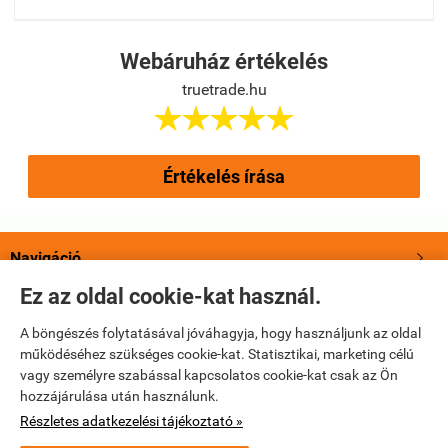
Webáruház értékelés
truetrade.hu





Értékelés írása
Navigáció

Ez az oldal cookie-kat használ.
Saját fiók

A böngészés folytatásával jóváhagyja, hogy használjunk az oldal
működéséhez szükséges cookie-kat. Statisztikai, marketing célú
Bemutatkozás

vagy személyre szabással kapcsolatos cookie-kat csak az Ön
hozzájárulása után használunk.
Elérhetőségek

Részletes adatkezelési tájékoztató »