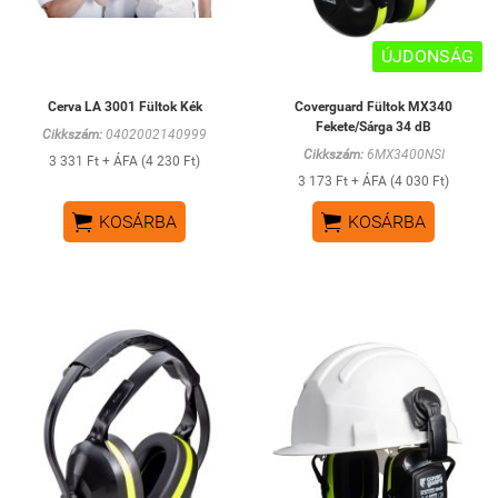
ÚJDONSÁG
Cerva LA 3001 Fültok Kék
Coverguard Fültok MX340
Fekete/Sárga 34 dB
Cikkszám:
0402002140999
Cikkszám:
6MX3400NSI
3 331 Ft + ÁFA (4 230 Ft)
3 173 Ft + ÁFA (4 030 Ft)


KOSÁRBA
KOSÁRBA