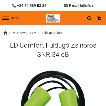


+36 30 589 53 35
E-mail küldés »


MENÜ

»
MUNKAVÉDELEM
»
Füldugó, Fültok
ED Comfort Füldugó Zsinóros
SNR 34 dB