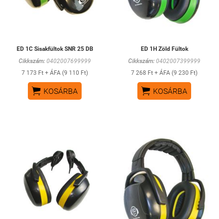
ED 1C Sisakfültok SNR 25 DB
ED 1H Zöld Fültok
Cikkszám:
0402007699999
Cikkszám:
0402007399999
7 173 Ft + ÁFA (9 110 Ft)
7 268 Ft + ÁFA (9 230 Ft)


KOSÁRBA
KOSÁRBA