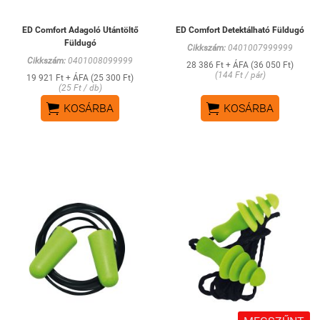
ED Comfort Adagoló Utántöltő
ED Comfort Detektálható Füldugó
Füldugó
Cikkszám:
0401007999999
Cikkszám:
0401008099999
28 386 Ft + ÁFA (36 050 Ft)
(144 Ft / pár)
19 921 Ft + ÁFA (25 300 Ft)
(25 Ft / db)


KOSÁRBA
KOSÁRBA