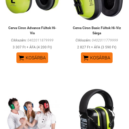
Cerva Ciron Advance Fültok Hi-
Cerva Ciron Basic Fültok Hi-Viz
Vis
Sárga
Cikkszám:
0402011879999
Cikkszám:
0402011779999
3 307 Ft + ÁFA (4 200 Ft)
2 827 Ft + ÁFA (3 590 Ft)


KOSÁRBA
KOSÁRBA