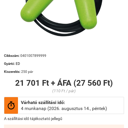
Cikkszám:
0401007899999
Gyártó:
ED
Kiszerelés:
250 pár
21 701 Ft + ÁFA (27 560 Ft)
(110 Ft / pár)
Várható szállítási idő:

4 munkanap (2026. augusztus 14., péntek)
A szállítási idő tájékoztató jellegű