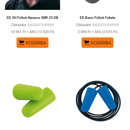
ED 3H Fültok Narancs SNR 33 DB
ED Basic Fültok Fekete
Cikkszám:
0402007599999
Cikkszám:
0402010299999
10 961 Ft + ÁFA (13 920 Ft)
2 890 Ft + ÁFA (3 670 Ft)


KOSÁRBA
KOSÁRBA