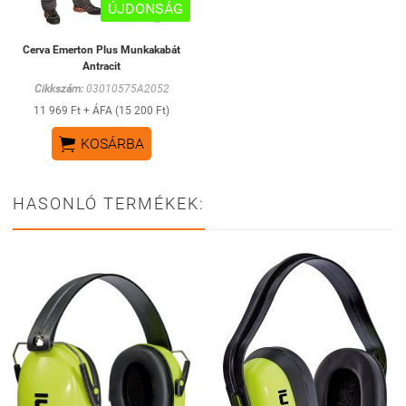
ÚJDONSÁG
Cerva Emerton Plus Munkakabát
Antracit
Cikkszám:
03010575A2052
11 969 Ft + ÁFA (15 200 Ft)

KOSÁRBA
HASONLÓ TERMÉKEK: