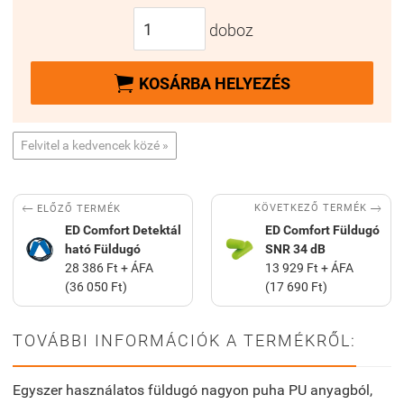
doboz

KOSÁRBA HELYEZÉS
Felvitel a kedvencek közé »


KÖVETKEZŐ TERMÉK
ELŐZŐ TERMÉK
ED Comfort Detektál
ED Comfort Füldugó
ható Füldugó
SNR 34 dB
28 386 Ft + ÁFA
13 929 Ft + ÁFA
(36 050 Ft)
(17 690 Ft)
TOVÁBBI INFORMÁCIÓK A TERMÉKRŐL:
Egyszer használatos füldugó nagyon puha PU anyagból,