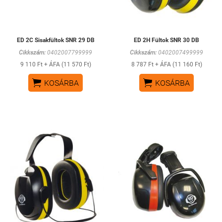
ED 2C Sisakfültok SNR 29 DB
ED 2H Fültok SNR 30 DB
Cikkszám:
0402007799999
Cikkszám:
0402007499999
9 110 Ft + ÁFA (11 570 Ft)
8 787 Ft + ÁFA (11 160 Ft)


KOSÁRBA
KOSÁRBA