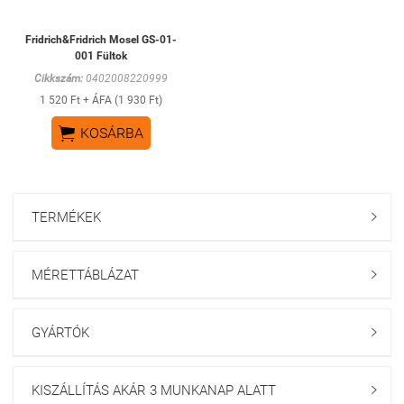
Fridrich&Fridrich Mosel GS-01-
001 Fültok
Cikkszám:
0402008220999
1 520 Ft + ÁFA (1 930 Ft)

KOSÁRBA
TERMÉKEK

MÉRETTÁBLÁZAT

GYÁRTÓK

KISZÁLLÍTÁS AKÁR 3 MUNKANAP ALATT
