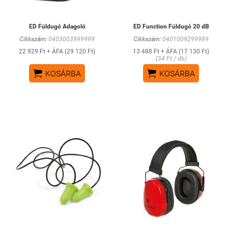
ED Füldugó Adagoló
ED Function Füldugó 20 dB
Cikkszám:
0403003999999
Cikkszám:
0401009299999
22 929 Ft + ÁFA (29 120 Ft)
13 488 Ft + ÁFA (17 130 Ft)
(34 Ft / db)


KOSÁRBA
KOSÁRBA