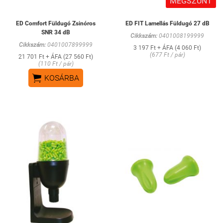
MEGSZŰNT
ED Comfort Füldugó Zsinóros
ED FIT Lamellás Füldugó 27 dB
SNR 34 dB
Cikkszám:
0401008199999
Cikkszám:
0401007899999
3 197 Ft + ÁFA (4 060 Ft)
(677 Ft / pár)
21 701 Ft + ÁFA (27 560 Ft)
(110 Ft / pár)

KOSÁRBA