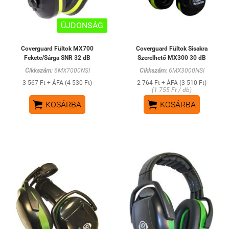
ÚJDONSÁG
Coverguard Fültok MX700
Coverguard Fültok Sisakra
Fekete/Sárga SNR 32 dB
Szerelhető MX300 30 dB
Cikkszám:
6MX7000NSI
Cikkszám:
6MX3000NSI
3 567 Ft + ÁFA (4 530 Ft)
2 764 Ft + ÁFA (3 510 Ft)
(1 755 Ft / db)


KOSÁRBA
KOSÁRBA