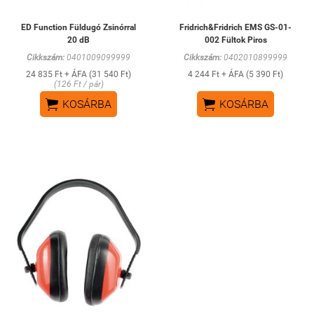
ED Function Füldugó Zsinórral
Fridrich&Fridrich EMS GS-01-
20 dB
002 Fültok Piros
Cikkszám:
0401009099999
Cikkszám:
0402010899999
24 835 Ft + ÁFA (31 540 Ft)
4 244 Ft + ÁFA (5 390 Ft)
(126 Ft / pár)


KOSÁRBA
KOSÁRBA