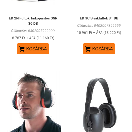
ED 2N Fültok Tarkópántos SNR
ED 3C Sisakfültok 31 DB
30 DB
Cikkszám:
0402007899999
Cikkszám:
0402007999999
10 961 Ft + ÁFA (13 920 Ft)
8 787 Ft + ÁFA (11 160 Ft)


KOSÁRBA
KOSÁRBA