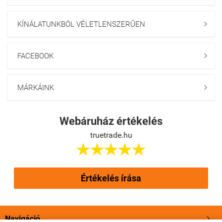
KÍNÁLATUNKBÓL VÉLETLENSZERŰEN

FACEBOOK

MÁRKÁINK

Webáruház értékelés
truetrade.hu





Értékelés írása
Navigáció
