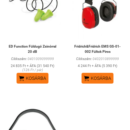
ED Function Füldugó Zsinórral
Fridrich&Fridrich EMS GS-01-
20 dB
002 Fültok Piros
Cikkszám:
0401009099999
Cikkszám:
0402010899999
24 835 Ft + ÁFA (31 540 Ft)
4 244 Ft + ÁFA (5 390 Ft)
(126 Ft / pár)


KOSÁRBA
KOSÁRBA