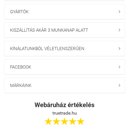
GYÁRTÓK

KISZÁLLÍTÁS AKÁR 3 MUNKANAP ALATT

KÍNÁLATUNKBÓL VÉLETLENSZERŰEN

FACEBOOK

MÁRKÁINK

Webáruház értékelés
truetrade.hu




