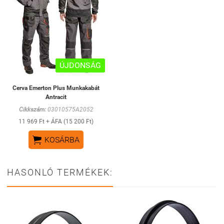
ÚJDONSÁG
Cerva Emerton Plus Munkakabát
Antracit
Cikkszám:
03010575A2052
11 969 Ft + ÁFA (15 200 Ft)

KOSÁRBA
HASONLÓ TERMÉKEK: