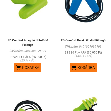
ED Comfort Adagoló Utántöltő
ED Comfort Detektálható Füldugó
Füldugó
Cikkszám:
0401007999999
Cikkszám:
0401008099999
28 386 Ft + ÁFA (36 050 Ft)
(144 Ft / pár)
19 921 Ft + ÁFA (25 300 Ft)
(25 Ft / db)


KOSÁRBA
KOSÁRBA