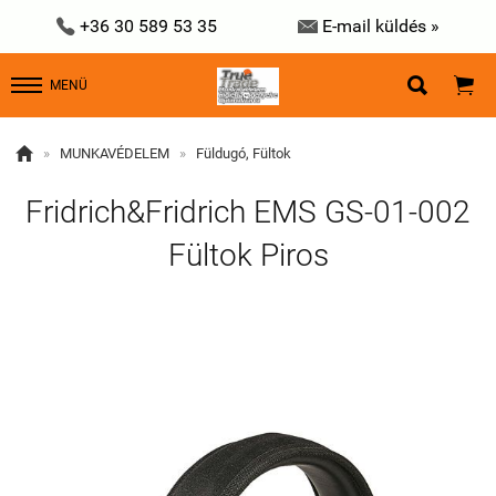


+36 30 589 53 35
E-mail küldés »


MENÜ

»
MUNKAVÉDELEM
»
Füldugó, Fültok
Fridrich&Fridrich EMS GS-01-002
Fültok Piros