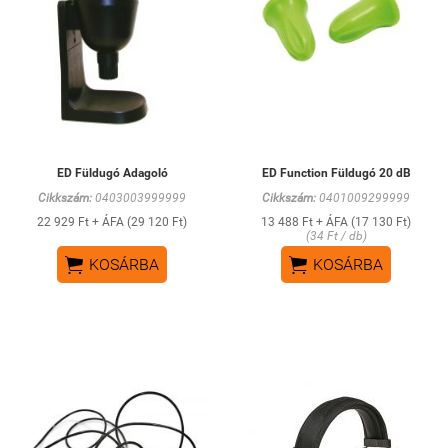
ED Füldugó Adagoló
ED Function Füldugó 20 dB
Cikkszám:
0403003999999
Cikkszám:
0401009299999
22 929 Ft + ÁFA (29 120 Ft)
13 488 Ft + ÁFA (17 130 Ft)
(34 Ft / db)


KOSÁRBA
KOSÁRBA