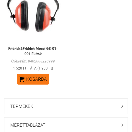
Fridrich&Fridrich Mosel GS-01-
001 Fültok
Cikkszám:
0402008220999
1 520 Ft + ÁFA (1 930 Ft)

KOSÁRBA
TERMÉKEK

MÉRETTÁBLÁZAT
