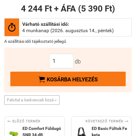
4 244 Ft + ÁFA (5 390 Ft)
Várható szállítási idő:

4 munkanap (2026. augusztus 14., péntek)
A szállítási idő tájékoztató jellegű
db

KOSÁRBA HELYEZÉS
Felvitel a kedvencek közé »


KÖVETKEZŐ TERMÉK
ELŐZŐ TERMÉK
ED Comfort Füldugó
ED Basic Fültok Fe
SNR 34 dB
kete