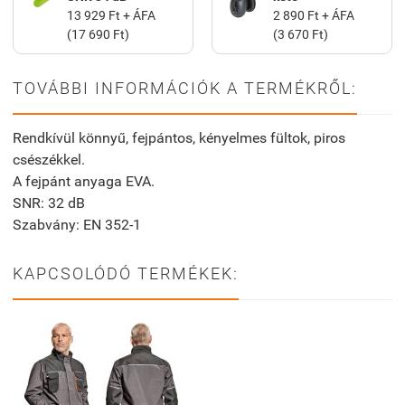
13 929 Ft + ÁFA
2 890 Ft + ÁFA
(17 690 Ft)
(3 670 Ft)
TOVÁBBI INFORMÁCIÓK A TERMÉKRŐL:
Rendkívül könnyű, fejpántos, kényelmes fültok, piros
csészékkel.
A fejpánt anyaga EVA.
SNR: 32 dB
Szabvány: EN 352-1
KAPCSOLÓDÓ TERMÉKEK: