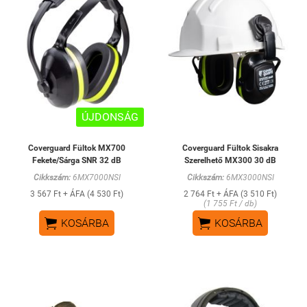
ÚJDONSÁG
Coverguard Fültok MX700
Coverguard Fültok Sisakra
Fekete/Sárga SNR 32 dB
Szerelhető MX300 30 dB
Cikkszám:
6MX7000NSI
Cikkszám:
6MX3000NSI
3 567 Ft + ÁFA (4 530 Ft)
2 764 Ft + ÁFA (3 510 Ft)
(1 755 Ft / db)


KOSÁRBA
KOSÁRBA