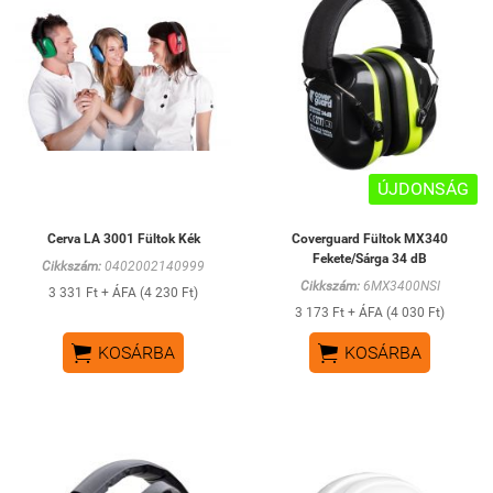
ÚJDONSÁG
Cerva LA 3001 Fültok Kék
Coverguard Fültok MX340
Fekete/Sárga 34 dB
Cikkszám:
0402002140999
Cikkszám:
6MX3400NSI
3 331 Ft + ÁFA (4 230 Ft)
3 173 Ft + ÁFA (4 030 Ft)


KOSÁRBA
KOSÁRBA