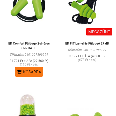
MEGSZŰNT
ED Comfort Füldugó Zsinóros
ED FIT Lamellás Füldugó 27 dB
SNR 34 dB
Cikkszám:
0401008199999
Cikkszám:
0401007899999
3 197 Ft + ÁFA (4 060 Ft)
(677 Ft / pár)
21 701 Ft + ÁFA (27 560 Ft)
(110 Ft / pár)

KOSÁRBA