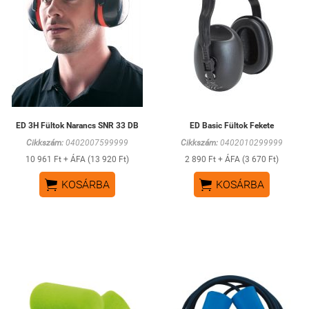
ED 3H Fültok Narancs SNR 33 DB
ED Basic Fültok Fekete
Cikkszám:
0402007599999
Cikkszám:
0402010299999
10 961 Ft + ÁFA (13 920 Ft)
2 890 Ft + ÁFA (3 670 Ft)


KOSÁRBA
KOSÁRBA