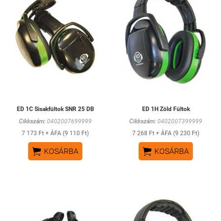
ED 1C Sisakfültok SNR 25 DB
ED 1H Zöld Fültok
Cikkszám:
0402007699999
Cikkszám:
0402007399999
7 173 Ft + ÁFA (9 110 Ft)
7 268 Ft + ÁFA (9 230 Ft)


KOSÁRBA
KOSÁRBA