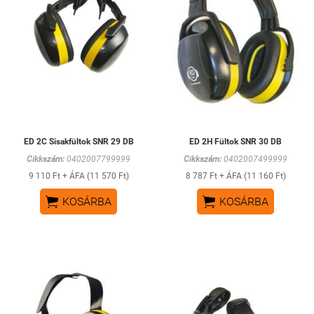
ED 2C Sisakfültok SNR 29 DB
ED 2H Fültok SNR 30 DB
Cikkszám:
0402007799999
Cikkszám:
0402007499999
9 110 Ft + ÁFA (11 570 Ft)
8 787 Ft + ÁFA (11 160 Ft)


KOSÁRBA
KOSÁRBA