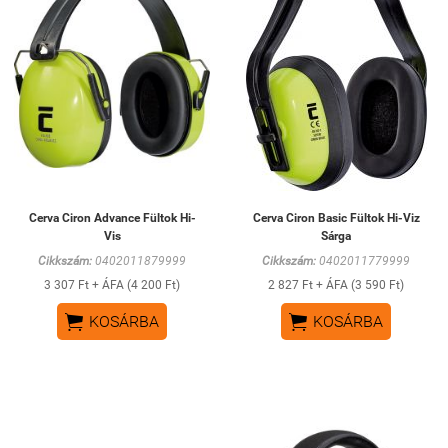
Cerva Ciron Advance Fültok Hi-
Cerva Ciron Basic Fültok Hi-Viz
Vis
Sárga
Cikkszám:
0402011879999
Cikkszám:
0402011779999
3 307 Ft + ÁFA (4 200 Ft)
2 827 Ft + ÁFA (3 590 Ft)


KOSÁRBA
KOSÁRBA