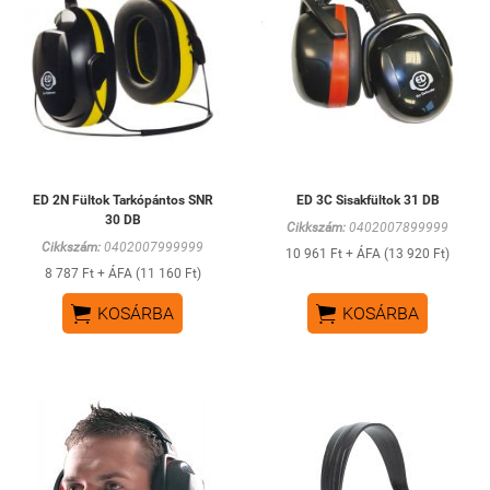
ED 2N Fültok Tarkópántos SNR
ED 3C Sisakfültok 31 DB
30 DB
Cikkszám:
0402007899999
Cikkszám:
0402007999999
10 961 Ft + ÁFA (13 920 Ft)
8 787 Ft + ÁFA (11 160 Ft)


KOSÁRBA
KOSÁRBA