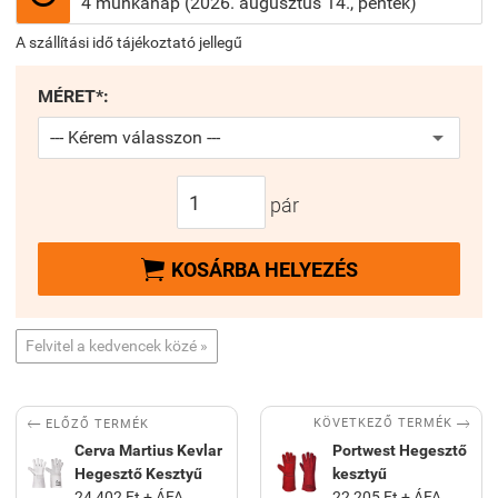
4 munkanap (2026. augusztus 14., péntek)
A szállítási idő tájékoztató jellegű
MÉRET*:
pár

KOSÁRBA HELYEZÉS
Felvitel a kedvencek közé »


KÖVETKEZŐ TERMÉK
ELŐZŐ TERMÉK
Cerva Martius Kevlar
Portwest Hegesztő
Hegesztő Kesztyű
kesztyű
24 402 Ft + ÁFA
22 205 Ft + ÁFA