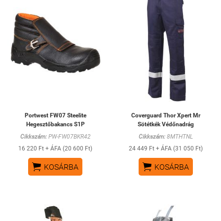
Portwest FW07 Steelite
Coverguard Thor Xpert Mr
Hegesztőbakancs S1P
Sötétkék Védőnadrág
Cikkszám:
PW-FW07BKR42
Cikkszám:
8MTHTNL
16 220 Ft + ÁFA (20 600 Ft)
24 449 Ft + ÁFA (31 050 Ft)


KOSÁRBA
KOSÁRBA