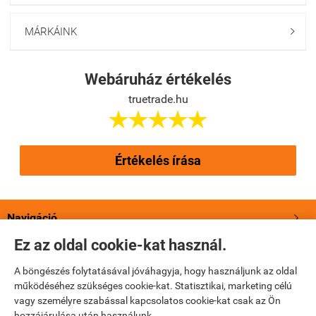
MÁRKÁINK

Webáruház értékelés
truetrade.hu





Értékelés írása
Navigáció

Ez az oldal cookie-kat használ.
Saját fiók

A böngészés folytatásával jóváhagyja, hogy használjunk az oldal
működéséhez szükséges cookie-kat. Statisztikai, marketing célú
Bemutatkozás

vagy személyre szabással kapcsolatos cookie-kat csak az Ön
hozzájárulása után használunk.