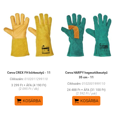
Cerva CREX FH bőrkesztyű - 11
Cerva HARPY hegesztőkesztyű
35 cm - 11
Cikkszám:
0102011299110
Cikkszám:
0102001999110
3 299 Ft + ÁFA (4 190 Ft)
(2 095 Ft / db)
24 488 Ft + ÁFA (31 100 Ft)
(2 592 Ft / pár)


KOSÁRBA
KOSÁRBA