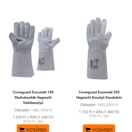
Coverguard Euroweld 140
Coverguard Euroweld 200
Marhahasíték Hegesztő
Hegesztő Kesztyű Kecskebőr
Védőkesztyű
Cikkszám:
1WEL200010
Cikkszám:
1WEL140010
1 102 Ft + ÁFA (1 400 Ft)
(700 Ft / db)
1 055 Ft + ÁFA (1 340 Ft)
(670 Ft / db)


KOSÁRBA
KOSÁRBA