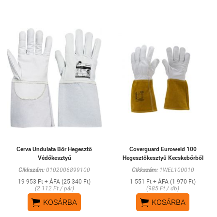
Cerva Undulata Bőr Hegesztő
Coverguard Euroweld 100
Védőkesztyű
Hegesztőkesztyű Kecskebőrből
Cikkszám:
0102006899100
Cikkszám:
1WEL100010
19 953 Ft + ÁFA (25 340 Ft)
1 551 Ft + ÁFA (1 970 Ft)
(2 112 Ft / pár)
(985 Ft / db)


KOSÁRBA
KOSÁRBA