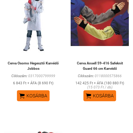
Cerva Osorno Hegesztő Karvédő
Cerva Ansell 59-416 Safeknit
Jobbos
Guard 66 cm Karvédő
Cikkszám:
0317000799999
Cikkszám:
0118000575866
6 843 Ft + ÁFA (8 690 Ft)
142 425 Ft + ÁFA (180 880 Ft)
(15 073 Ft / db)


KOSÁRBA
KOSÁRBA