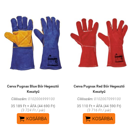
Cerva Pugnax Blue Bőr Hegesztő
Cerva Pugnax Red Bőr Hegesztő
Kesztyű
Kesztyű
Cikkszám:
0102006999100
Cikkszám:
0102007099100
35 189 Ft + ÁFA (44 690 Ft)
35 110 Ft + ÁFA (44 590 Ft)
(3 724 Ft / pár)
(3 716 Ft / pár)


KOSÁRBA
KOSÁRBA