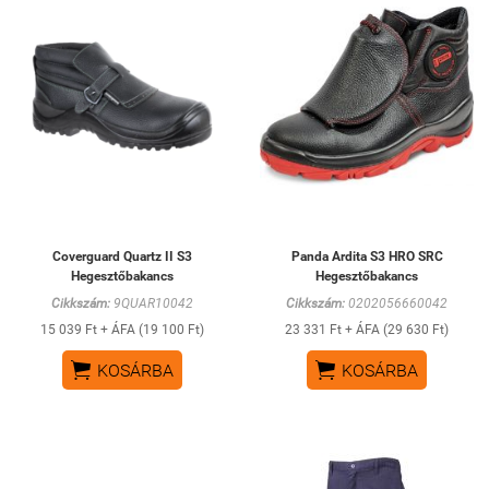
Coverguard Quartz II S3
Panda Ardita S3 HRO SRC
Hegesztőbakancs
Hegesztőbakancs
Cikkszám:
9QUAR10042
Cikkszám:
0202056660042
15 039 Ft + ÁFA (19 100 Ft)
23 331 Ft + ÁFA (29 630 Ft)


KOSÁRBA
KOSÁRBA