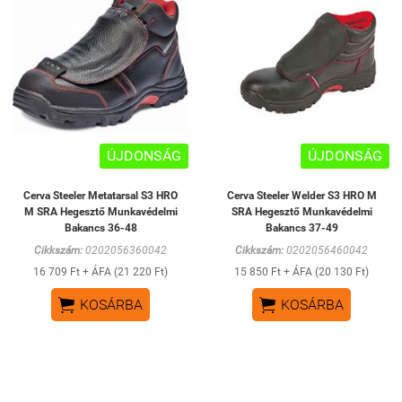
ÚJDONSÁG
ÚJDONSÁG
Cerva Steeler Metatarsal S3 HRO
Cerva Steeler Welder S3 HRO M
M SRA Hegesztő Munkavédelmi
SRA Hegesztő Munkavédelmi
Bakancs 36-48
Bakancs 37-49
Cikkszám:
0202056360042
Cikkszám:
0202056460042
16 709 Ft + ÁFA (21 220 Ft)
15 850 Ft + ÁFA (20 130 Ft)


KOSÁRBA
KOSÁRBA