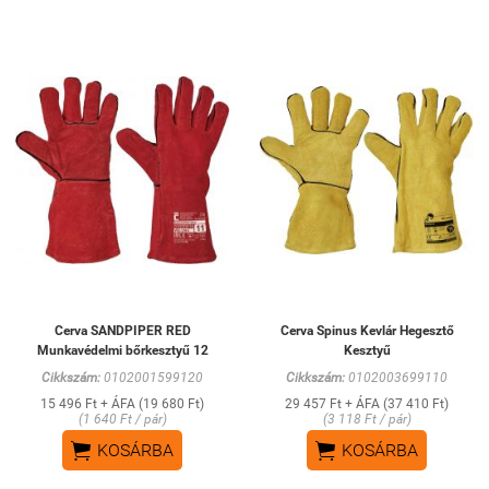
Cerva SANDPIPER RED
Cerva Spinus Kevlár Hegesztő
Munkavédelmi bőrkesztyű 12
Kesztyű
Cikkszám:
0102001599120
Cikkszám:
0102003699110
15 496 Ft + ÁFA (19 680 Ft)
29 457 Ft + ÁFA (37 410 Ft)
(1 640 Ft / pár)
(3 118 Ft / pár)


KOSÁRBA
KOSÁRBA