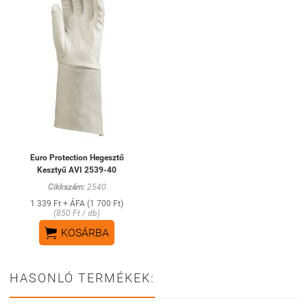
Euro Protection Hegesztő
Kesztyű AVI 2539-40
Cikkszám:
2540
1 339 Ft + ÁFA (1 700 Ft)
(850 Ft / db)

KOSÁRBA
HASONLÓ TERMÉKEK: