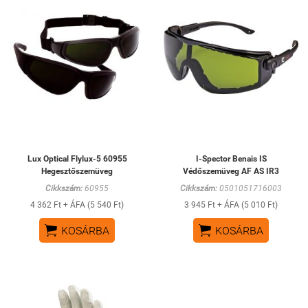
Lux Optical Flylux-5 60955
I-Spector Benais IS
Hegesztőszemüveg
Védőszemüveg AF AS IR3
Cikkszám:
60955
Cikkszám:
0501051716003
4 362 Ft + ÁFA (5 540 Ft)
3 945 Ft + ÁFA (5 010 Ft)


KOSÁRBA
KOSÁRBA