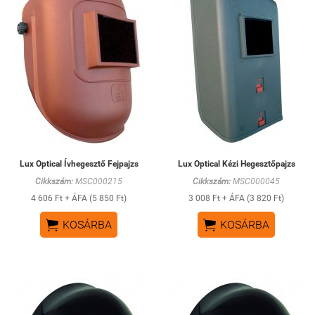
Lux Optical Ívhegesztő Fejpajzs
Lux Optical Kézi Hegesztőpajzs
Cikkszám:
MSC000215
Cikkszám:
MSC000045
4 606 Ft + ÁFA (5 850 Ft)
3 008 Ft + ÁFA (3 820 Ft)


KOSÁRBA
KOSÁRBA