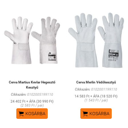
Cerva Martius Kevlar Hegesztő
Cerva Merlin Védőkesztyű
Kesztyű
Cikkszám:
0102001199110
Cikkszám:
0102005199110
14 583 Ft + ÁFA (18 520 Ft)
(1 543 Ft / pár)
24 402 Ft + ÁFA (30 990 Ft)
(2 583 Ft / pár)


KOSÁRBA
KOSÁRBA