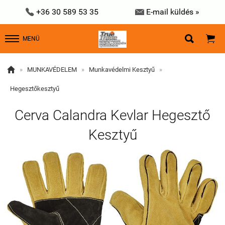


+36 30 589 53 35
E-mail küldés »


MENÜ

»
MUNKAVÉDELEM
»
Munkavédelmi Kesztyű
»
Hegesztőkesztyű
Cerva Calandra Kevlar Hegesztő
Kesztyű