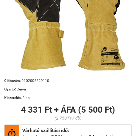
Cikkszám:
0102005599110
Gyártó:
Cerva
Kiszerelés:
2 db
4 331 Ft + ÁFA (5 500 Ft)
(2 750 Ft / db)
Várható szállítási idő:
