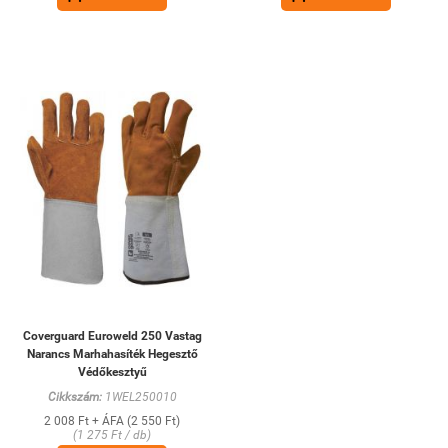
Coverguard Euroweld 250 Vastag
Narancs Marhahasíték Hegesztő
Védőkesztyű
Cikkszám:
1WEL250010
2 008 Ft + ÁFA (2 550 Ft)
(1 275 Ft / db)