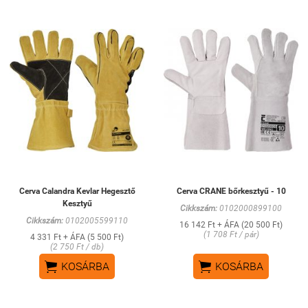
Cerva Calandra Kevlar Hegesztő
Cerva CRANE bőrkesztyű - 10
Kesztyű
Cikkszám:
0102000899100
Cikkszám:
0102005599110
16 142 Ft + ÁFA (20 500 Ft)
(1 708 Ft / pár)
4 331 Ft + ÁFA (5 500 Ft)
(2 750 Ft / db)


KOSÁRBA
KOSÁRBA