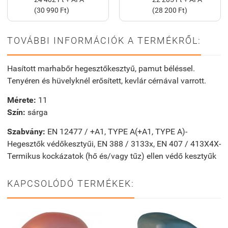
(30 990 Ft)
(28 200 Ft)
TOVÁBBI INFORMÁCIÓK A TERMÉKRŐL:
Hasított marhabőr hegesztőkesztyű, pamut béléssel.
Tenyéren és hüvelyknél erősített, kevlár cérnával varrott.
Mérete:
11
Szín:
sárga
Szabvány:
EN 12477 / +A1, TYPE A
(+A1, TYPE A)
-
Hegesztők védőkesztyűi
, EN 388 / 3133x, EN 407 / 413X4X-
Termikus kockázatok (hő és/vagy tűz) ellen védő kesztyűk
KAPCSOLÓDÓ TERMÉKEK: