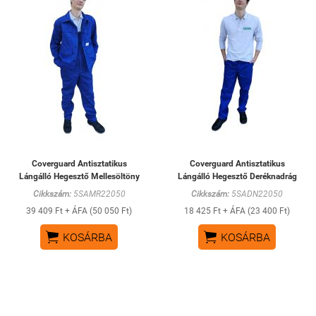
Coverguard Antisztatikus
Coverguard Antisztatikus
Lángálló Hegesztő Mellesöltöny
Lángálló Hegesztő Deréknadrág
Cikkszám:
5SAMR22050
Cikkszám:
5SADN22050
39 409 Ft + ÁFA (50 050 Ft)
18 425 Ft + ÁFA (23 400 Ft)


KOSÁRBA
KOSÁRBA