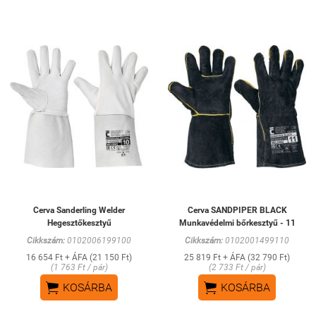
Cerva Sanderling Welder
Cerva SANDPIPER BLACK
Hegesztőkesztyű
Munkavédelmi bőrkesztyű - 11
Cikkszám:
0102006199100
Cikkszám:
0102001499110
16 654 Ft + ÁFA (21 150 Ft)
25 819 Ft + ÁFA (32 790 Ft)
(1 763 Ft / pár)
(2 733 Ft / pár)


KOSÁRBA
KOSÁRBA