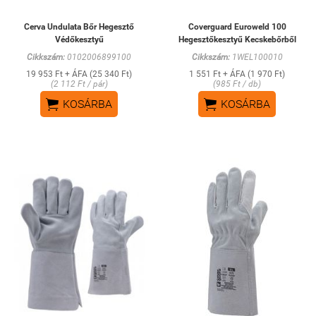
Cerva Undulata Bőr Hegesztő
Coverguard Euroweld 100
Védőkesztyű
Hegesztőkesztyű Kecskebőrből
Cikkszám:
0102006899100
Cikkszám:
1WEL100010
19 953 Ft + ÁFA (25 340 Ft)
1 551 Ft + ÁFA (1 970 Ft)
(2 112 Ft / pár)
(985 Ft / db)


KOSÁRBA
KOSÁRBA