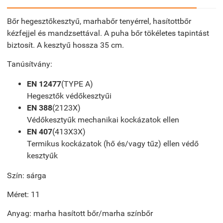
Bőr hegesztőkesztyű, marhabőr tenyérrel, hasítottbőr
kézfejjel és mandzsettával. A puha bőr tökéletes tapintást
biztosít. A kesztyű hossza 35 cm.
Tanúsítvány:
EN 12477
(TYPE A)
Hegesztők védőkesztyűi
EN 388
(2123X)
Védőkesztyűk mechanikai kockázatok ellen
EN 407
(413X3X)
Termikus kockázatok (hő és/vagy tűz) ellen védő
kesztyűk
Szín: sárga
Méret: 11
Anyag: marha hasított bőr/marha színbőr