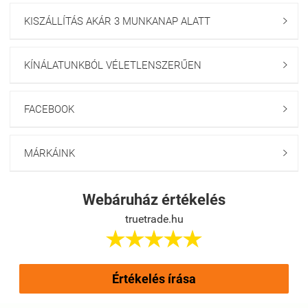
KISZÁLLÍTÁS AKÁR 3 MUNKANAP ALATT

KÍNÁLATUNKBÓL VÉLETLENSZERŰEN

FACEBOOK

MÁRKÁINK

Webáruház értékelés
truetrade.hu





Értékelés írása