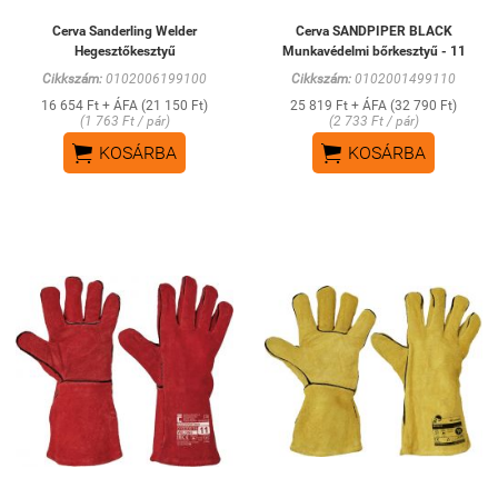
Cerva Sanderling Welder
Cerva SANDPIPER BLACK
Hegesztőkesztyű
Munkavédelmi bőrkesztyű - 11
Cikkszám:
0102006199100
Cikkszám:
0102001499110
16 654 Ft + ÁFA (21 150 Ft)
25 819 Ft + ÁFA (32 790 Ft)
(1 763 Ft / pár)
(2 733 Ft / pár)


KOSÁRBA
KOSÁRBA