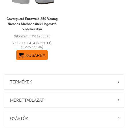
Coverguard Euroweld 250 Vastag
Narancs Marhahasíték Hegesztő
Védőkesztyű
Cikkszám:
1WEL250010
2 008 Ft + ÁFA (2 550 Ft)
(1 275 Ft / db)

KOSÁRBA
TERMÉKEK

MÉRETTÁBLÁZAT

GYÁRTÓK
