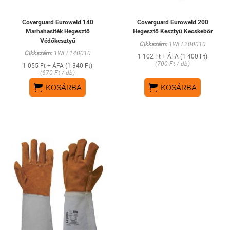
Coverguard Euroweld 140
Coverguard Euroweld 200
Marhahasíték Hegesztő
Hegesztő Kesztyű Kecskebőr
Védőkesztyű
Cikkszám:
1WEL200010
Cikkszám:
1WEL140010
1 102 Ft + ÁFA (1 400 Ft)
(700 Ft / db)
1 055 Ft + ÁFA (1 340 Ft)
(670 Ft / db)


KOSÁRBA
KOSÁRBA