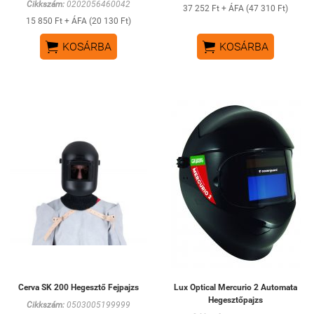
Cikkszám:
0202056460042
37 252 Ft + ÁFA (47 310 Ft)
15 850 Ft + ÁFA (20 130 Ft)


KOSÁRBA
KOSÁRBA
Cerva SK 200 Hegesztő Fejpajzs
Lux Optical Mercurio 2 Automata
Hegesztőpajzs
Cikkszám:
0503005199999