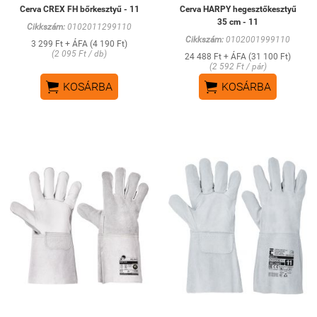
Cerva CREX FH bőrkesztyű - 11
Cerva HARPY hegesztőkesztyű
35 cm - 11
Cikkszám:
0102011299110
Cikkszám:
0102001999110
3 299 Ft + ÁFA (4 190 Ft)
(2 095 Ft / db)
24 488 Ft + ÁFA (31 100 Ft)
(2 592 Ft / pár)


KOSÁRBA
KOSÁRBA