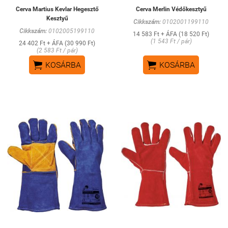
Cerva Martius Kevlar Hegesztő
Cerva Merlin Védőkesztyű
Kesztyű
Cikkszám:
0102001199110
Cikkszám:
0102005199110
14 583 Ft + ÁFA (18 520 Ft)
(1 543 Ft / pár)
24 402 Ft + ÁFA (30 990 Ft)
(2 583 Ft / pár)


KOSÁRBA
KOSÁRBA