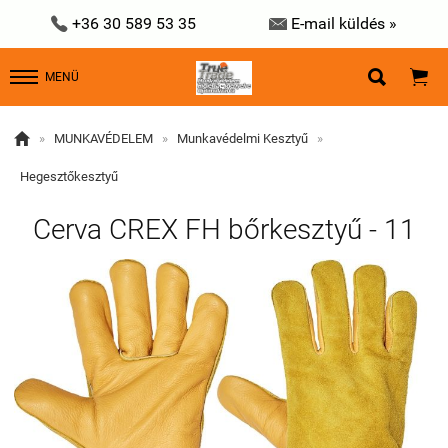


+36 30 589 53 35
E-mail küldés »


MENÜ

»
MUNKAVÉDELEM
»
Munkavédelmi Kesztyű
»
Hegesztőkesztyű
Cerva CREX FH bőrkesztyű - 11