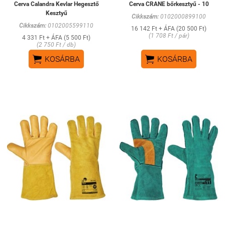
Cerva Calandra Kevlar Hegesztő
Cerva CRANE bőrkesztyű - 10
Kesztyű
Cikkszám:
0102000899100
Cikkszám:
0102005599110
16 142 Ft + ÁFA (20 500 Ft)
(1 708 Ft / pár)
4 331 Ft + ÁFA (5 500 Ft)
(2 750 Ft / db)


KOSÁRBA
KOSÁRBA