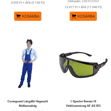
Cikkszám:
6MER200NSI
4 055 Ft + ÁFA (5 150 Ft)
13 417 Ft + ÁFA (17 040 Ft)


KOSÁRBA
KOSÁRBA
Coverguard Lángálló Hegesztő
I-Spector Benais IS
Mellesnadrág
Védőszemüveg AF AS IR3