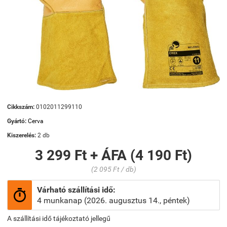
Cikkszám:
0102011299110
Gyártó:
Cerva
Kiszerelés:
2 db
3 299 Ft + ÁFA (4 190 Ft)
(2 095 Ft / db)
Várható szállítási idő:

4 munkanap (2026. augusztus 14., péntek)
A szállítási idő tájékoztató jellegű