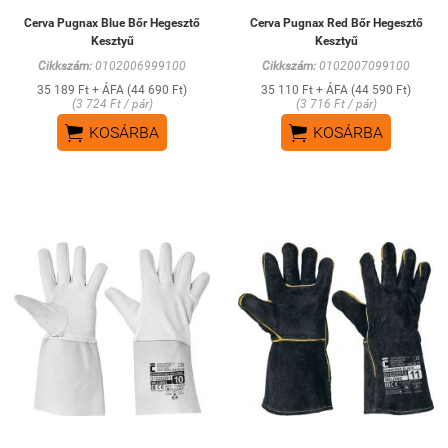
Cerva Pugnax Blue Bőr Hegesztő
Cerva Pugnax Red Bőr Hegesztő
Kesztyű
Kesztyű
Cikkszám:
0102006999100
Cikkszám:
0102007099100
35 189 Ft + ÁFA (44 690 Ft)
35 110 Ft + ÁFA (44 590 Ft)
(3 724 Ft / pár)
(3 716 Ft / pár)


KOSÁRBA
KOSÁRBA