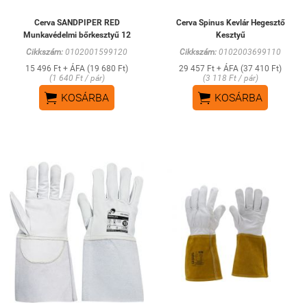
Cerva SANDPIPER RED
Cerva Spinus Kevlár Hegesztő
Munkavédelmi bőrkesztyű 12
Kesztyű
Cikkszám:
0102001599120
Cikkszám:
0102003699110
15 496 Ft + ÁFA (19 680 Ft)
29 457 Ft + ÁFA (37 410 Ft)
(1 640 Ft / pár)
(3 118 Ft / pár)


KOSÁRBA
KOSÁRBA