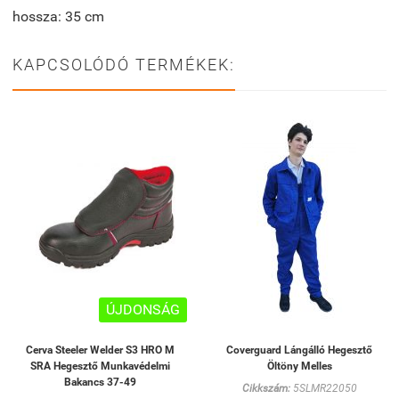
hossza: 35 cm
KAPCSOLÓDÓ TERMÉKEK:
ÚJDONSÁG
Cerva Steeler Welder S3 HRO M
Coverguard Lángálló Hegesztő
SRA Hegesztő Munkavédelmi
Öltöny Melles
Bakancs 37-49
Cikkszám:
5SLMR22050