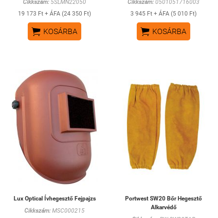
Cikkszám:
5SLMN22050
Cikkszám:
0501051716003
19 173 Ft + ÁFA (24 350 Ft)
3 945 Ft + ÁFA (5 010 Ft)


KOSÁRBA
KOSÁRBA
Lux Optical Ívhegesztő Fejpajzs
Portwest SW20 Bőr Hegesztő
Alkarvédő
Cikkszám:
MSC000215