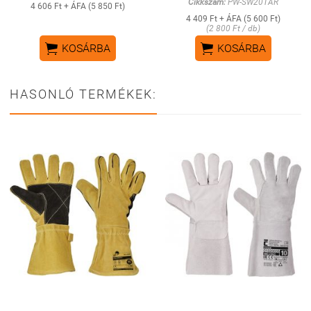
Cikkszám:
PW-SW20TAR
4 606 Ft + ÁFA (5 850 Ft)
4 409 Ft + ÁFA (5 600 Ft)
(2 800 Ft / db)


KOSÁRBA
KOSÁRBA
HASONLÓ TERMÉKEK: