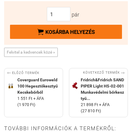
pár

KOSÁRBA HELYEZÉS
Felvitel a kedvencek közé »


KÖVETKEZŐ TERMÉK
ELŐZŐ TERMÉK
Coverguard Euroweld
Fridrich&Fridrich SAND
100 Hegesztőkesztyű
PIPER Light HS-02-001
Kecskebőrből
Munkavédelmi bőrkesz
1 551 Ft + ÁFA
tyű...
(1 970 Ft)
21 898 Ft + ÁFA
(27 810 Ft)
TOVÁBBI INFORMÁCIÓK A TERMÉKRŐL: