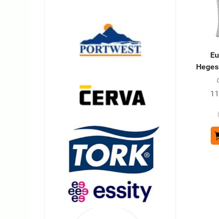
Eu
Heges
11