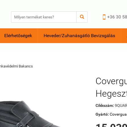


+36 30 58
Elérhetőségek
Heveder/Zuhanásgátló Bevizsgálás
nkavédelmi Bakancs
Covergu
Hegesz
Cikkszám:
9QUAR
Gyártó:
Covergua