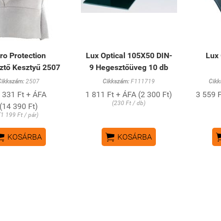
ro Protection
Lux Optical 105X50 DIN-
Lux 
ztő Kesztyű 2507
9 Hegesztőüveg 10 db
Cikkszám:
2507
Cikkszám:
F111719
Cikk
 331 Ft + ÁFA
1 811 Ft + ÁFA (2 300 Ft)
3 559 F
(230 Ft / db)
(14 390 Ft)
(1 199 Ft / pár)


KOSÁRBA
KOSÁRBA