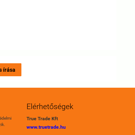
s írása
Elérhetőségek
édelmi
True Trade Kft
ik.
www.truetrade.hu