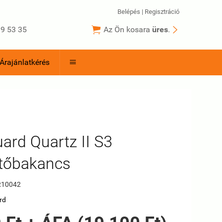
Belépés
|
Regisztráció


9 53 35
Az Ön kosara
üres
.
Árajánlatkérés

ard Quartz II S3
tőbakancs
10042
rd