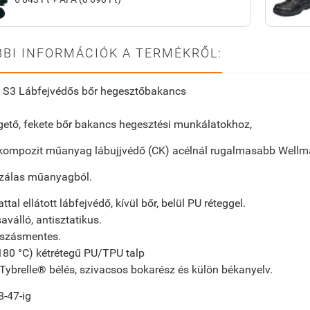
BI INFORMÁCIÓK A TERMÉKRŐL:
S3 Lábfejvédős bőr hegesztőbakancs
gető, fekete bőr bakancs hegesztési munkálatokhoz,
kompozit műanyag lábujjvédő (CK) acélnál rugalmasabb Wellmax
zálas műanyagból.
tal ellátott lábfejvédő, kívül bőr, belül PU réteggel.
saválló, antisztatikus.
szásmentes.
180 °C) kétrétegű PU/TPU talp
Tybrelle® bélés, szivacsos bokarész és külön békanyelv.
8-47-ig