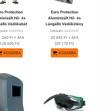
ro Protection
Euro Protection
minizált Hő- és
Aluminizált Hő- és
álló Védőkabát
Lángálló Védőkötény
kszám:
GAN59900
Cikkszám:
GAN59930
 260 Ft + ÁFA
30 843 Ft + ÁFA
(128 600 Ft)
(39 170 Ft)


KOSÁRBA
KOSÁRBA