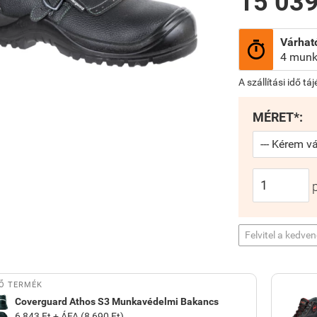
15 039
Várható

4 munk
A szállítási idő tá
MÉRET*:
Felvitel a kedve
Ő TERMÉK
Coverguard Athos S3 Munkavédelmi Bakancs
6 843 Ft + ÁFA (8 690 Ft)