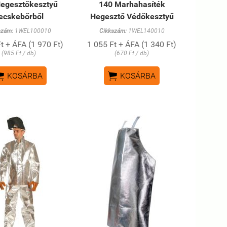
Hegesztőkesztyű
140 Marhahasíték
ecskebőrből
Hegesztő Védőkesztyű
szám:
1WEL100010
Cikkszám:
1WEL140010
t + ÁFA (1 970 Ft)
1 055 Ft + ÁFA (1 340 Ft)
(985 Ft / db)
(670 Ft / db)


KOSÁRBA
KOSÁRBA