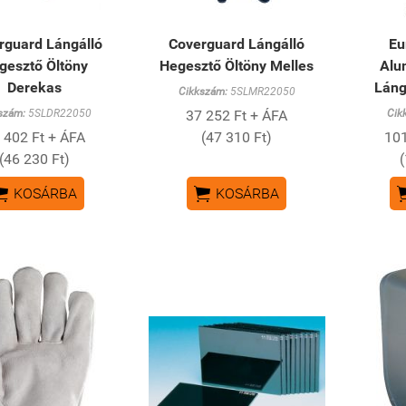
rguard Lángálló
Coverguard Lángálló
Eu
gesztő Öltöny
Hegesztő Öltöny Melles
Alu
Derekas
Láng
Cikkszám:
5SLMR22050
szám:
5SLDR22050
37 252 Ft + ÁFA
Cik
 402 Ft + ÁFA
(47 310 Ft)
101
(46 230 Ft)


KOSÁRBA
KOSÁRBA