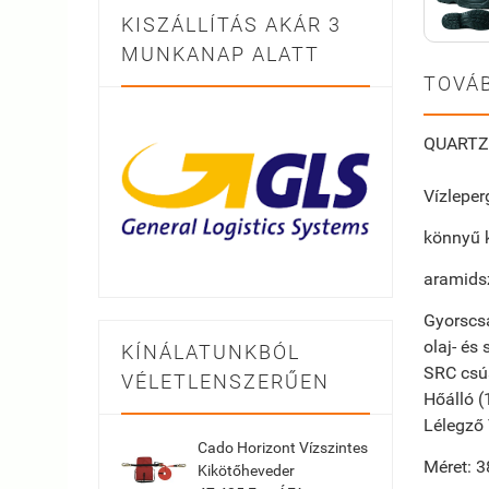
KISZÁLLÍTÁS AKÁR 3
MUNKANAP ALATT
TOVÁB
QUARTZ 
Vízleper
könnyű 
aramids
Gyorscsat
olaj- és 
KÍNÁLATUNKBÓL
SRC csú
VÉLETLENSZERŰEN
Hőálló (
Lélegző 
Cado Horizont Vízszintes
Méret: 3
Kikötőheveder