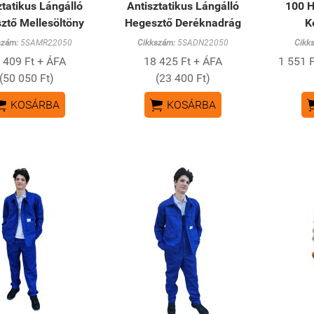
ztatikus Lángálló
Antisztatikus Lángálló
100 
ztő Mellesöltöny
Hegesztő Deréknadrág
K
szám:
5SAMR22050
Cikkszám:
5SADN22050
Cikk
 409 Ft + ÁFA
18 425 Ft + ÁFA
1 551 F
(50 050 Ft)
(23 400 Ft)


KOSÁRBA
KOSÁRBA