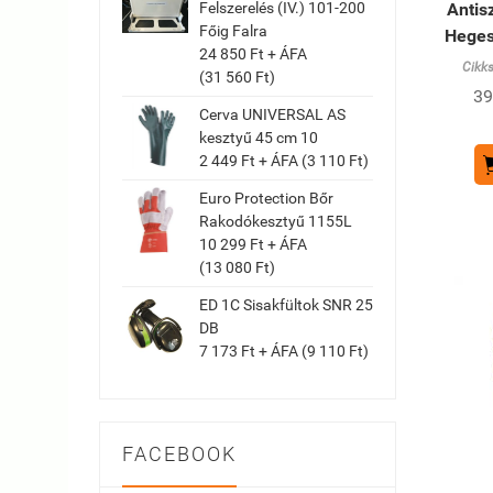
Felszerelés (IV.) 101-200
Antis
Főig Falra
Heges
24 850 Ft + ÁFA
Cikk
(31 560 Ft)
39
Cerva UNIVERSAL AS
kesztyű 45 cm 10
2 449 Ft + ÁFA (3 110 Ft)
Euro Protection Bőr
Rakodókesztyű 1155L
10 299 Ft + ÁFA
(13 080 Ft)
ED 1C Sisakfültok SNR 25
DB
7 173 Ft + ÁFA (9 110 Ft)
FACEBOOK