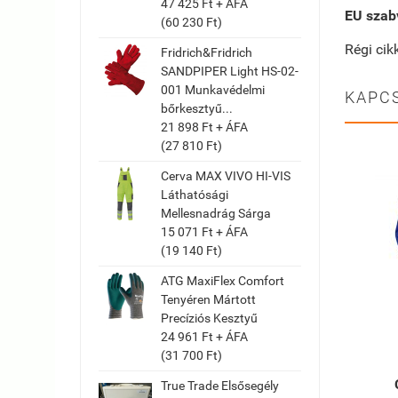
47 425 Ft + ÁFA
EU szab
(60 230 Ft)
Régi ci
Fridrich&Fridrich
SANDPIPER Light HS-02-
001 Munkavédelmi
KAPC
bőrkesztyű...
21 898 Ft + ÁFA
(27 810 Ft)
Cerva MAX VIVO HI-VIS
Láthatósági
Mellesnadrág Sárga
15 071 Ft + ÁFA
(19 140 Ft)
ATG MaxiFlex Comfort
Tenyéren Mártott
Precíziós Kesztyű
24 961 Ft + ÁFA
(31 700 Ft)
True Trade Elsősegély