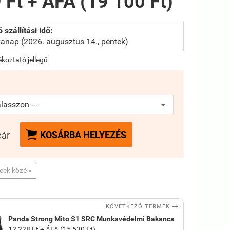
 Ft + ÁFA (19 100 Ft)
 szállítási idő:
anap (2026. augusztus 14., péntek)
jékoztató jellegű

KOSÁRBA HELYEZÉS
pár
ncek közé »

KÖVETKEZŐ TERMÉK
Panda Strong Mito S1 SRC Munkavédelmi Bakancs
12 228 Ft + ÁFA (15 530 Ft)