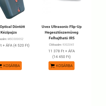
Optical Döntött
Uvex Ultrasonic Flip-Up
Kézipajzs
Hegesztőszemüveg
Felhajtható IR5
szám:
MSC000052
t + ÁFA (4 520 Ft)
Cikkszám:
9302045
11 378 Ft + ÁFA
(14 450 Ft)


KOSÁRBA
KOSÁRBA