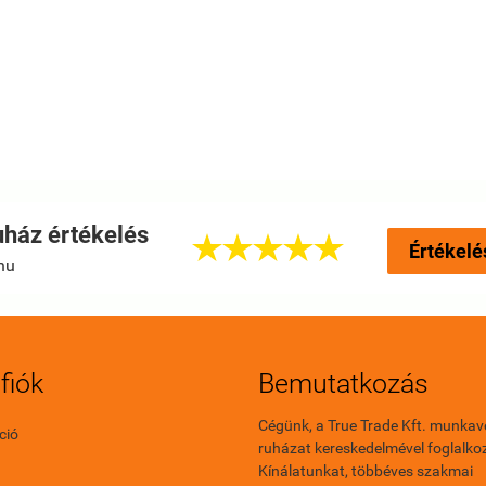
ház értékelés





Értékelé
hu
fiók
Bemutatkozás
Cégünk, a True Trade Kft. munkav
ció
ruházat kereskedelmével foglalkoz
Kínálatunkat, többéves szakmai