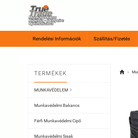
Rendelési Információk
Szállítás/Fizetés

»
Mu
TERMÉKEK
MUNKAVÉDELEM

Munkavédelmi Bakancs
Férfi Munkavédelmi Cipő
Munkavédelmi Sisak