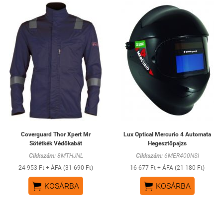
Coverguard Thor Xpert Mr
Lux Optical Mercurio 4 Automata
Sötétkék Védőkabát
Hegesztőpajzs
Cikkszám:
8MTHJNL
Cikkszám:
6MER400NSI
24 953 Ft + ÁFA (31 690 Ft)
16 677 Ft + ÁFA (21 180 Ft)


KOSÁRBA
KOSÁRBA