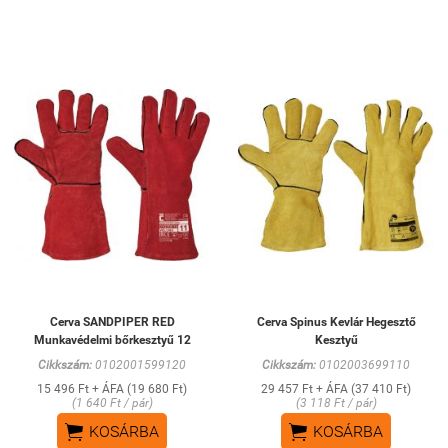
Cerva SANDPIPER RED
Cerva Spinus Kevlár Hegesztő
Munkavédelmi bőrkesztyű 12
Kesztyű
Cikkszám:
0102001599120
Cikkszám:
0102003699110
15 496 Ft + ÁFA (19 680 Ft)
29 457 Ft + ÁFA (37 410 Ft)
(1 640 Ft / pár)
(3 118 Ft / pár)


KOSÁRBA
KOSÁRBA