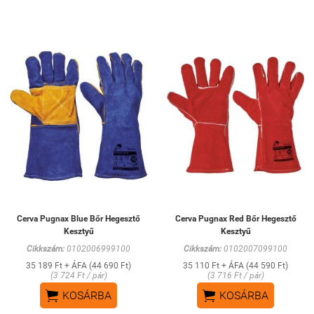
Cerva Pugnax Blue Bőr Hegesztő
Cerva Pugnax Red Bőr Hegesztő
Kesztyű
Kesztyű
Cikkszám:
0102006999100
Cikkszám:
0102007099100
35 189 Ft + ÁFA (44 690 Ft)
35 110 Ft + ÁFA (44 590 Ft)
(3 724 Ft / pár)
(3 716 Ft / pár)


KOSÁRBA
KOSÁRBA