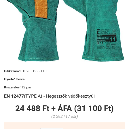
Cikkszám:
0102001999110
Gyártó:
Cerva
Kiszerelés:
12 pár
EN 12477
(TYPE A)
-
Hegesztők védőkesztyűi
24 488 Ft + ÁFA (31 100 Ft)
(2 592 Ft / pár)