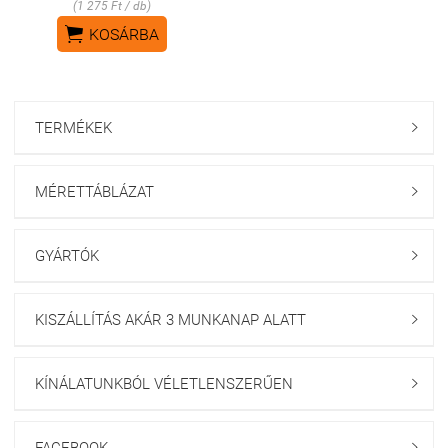
(1 275 Ft / db)

KOSÁRBA
TERMÉKEK

MÉRETTÁBLÁZAT

GYÁRTÓK

KISZÁLLÍTÁS AKÁR 3 MUNKANAP ALATT

KÍNÁLATUNKBÓL VÉLETLENSZERŰEN

FACEBOOK
