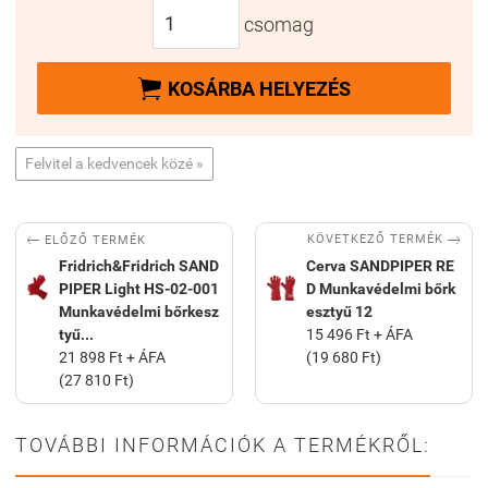
csomag

KOSÁRBA HELYEZÉS
Felvitel a kedvencek közé »


KÖVETKEZŐ TERMÉK
ELŐZŐ TERMÉK
Fridrich&Fridrich SAND
Cerva SANDPIPER RE
PIPER Light HS-02-001
D Munkavédelmi bőrk
Munkavédelmi bőrkesz
esztyű 12
tyű...
15 496 Ft + ÁFA
21 898 Ft + ÁFA
(19 680 Ft)
(27 810 Ft)
TOVÁBBI INFORMÁCIÓK A TERMÉKRŐL: