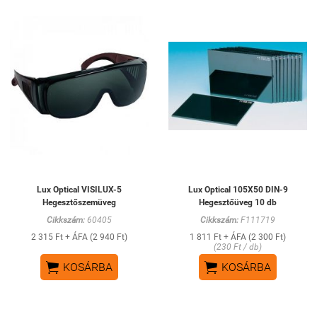
Lux Optical VISILUX-5
Lux Optical 105X50 DIN-9
Hegesztőszemüveg
Hegesztőüveg 10 db
Cikkszám:
60405
Cikkszám:
F111719
2 315 Ft + ÁFA (2 940 Ft)
1 811 Ft + ÁFA (2 300 Ft)
(230 Ft / db)


KOSÁRBA
KOSÁRBA