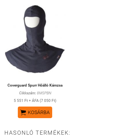
Coverguard Spurr Hőálló Kámzsa
Cikkszám:
8MSPBN
5 551 Ft + ÁFA (7 050 Ft)

KOSÁRBA
HASONLÓ TERMÉKEK: