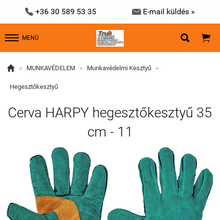


+36 30 589 53 35
E-mail küldés »


MENÜ

»
MUNKAVÉDELEM
»
Munkavédelmi Kesztyű
»
Hegesztőkesztyű
Cerva HARPY hegesztőkesztyű 35
cm - 11