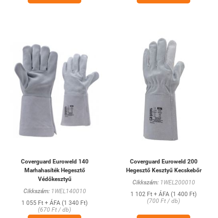
Coverguard Euroweld 140
Coverguard Euroweld 200
Marhahasíték Hegesztő
Hegesztő Kesztyű Kecskebőr
Védőkesztyű
Cikkszám:
1WEL200010
Cikkszám:
1WEL140010
1 102 Ft + ÁFA (1 400 Ft)
(700 Ft / db)
1 055 Ft + ÁFA (1 340 Ft)
(670 Ft / db)