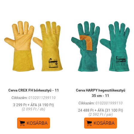
Cerva CREX FH bőrkesztyű - 11
Cerva HARPY hegesztőkesztyű
35 cm - 11
Cikkszám:
0102011299110
Cikkszám:
0102001999110
3 299 Ft + ÁFA (4 190 Ft)
(2 095 Ft / db)
24 488 Ft + ÁFA (31 100 Ft)
(2 592 Ft / pár)


KOSÁRBA
KOSÁRBA