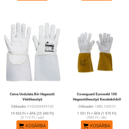
Cerva Undulata Bőr Hegesztő
Coverguard Euroweld 100
Védőkesztyű
Hegesztőkesztyű Kecskebőrből
Cikkszám:
0102006899100
Cikkszám:
1WEL100010
19 953 Ft + ÁFA (25 340 Ft)
1 551 Ft + ÁFA (1 970 Ft)
(2 112 Ft / pár)
(985 Ft / db)


KOSÁRBA
KOSÁRBA