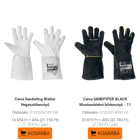
Cerva Sanderling Welder
Cerva SANDPIPER BLACK
Hegesztőkesztyű
Munkavédelmi bőrkesztyű - 11
Cikkszám:
0102006199100
Cikkszám:
0102001499110
16 654 Ft + ÁFA (21 150 Ft)
25 819 Ft + ÁFA (32 790 Ft)
(1 763 Ft / pár)
(2 733 Ft / pár)


KOSÁRBA
KOSÁRBA