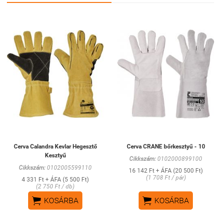
Cerva Calandra Kevlar Hegesztő
Cerva CRANE bőrkesztyű - 10
Kesztyű
Cikkszám:
0102000899100
Cikkszám:
0102005599110
16 142 Ft + ÁFA (20 500 Ft)
(1 708 Ft / pár)
4 331 Ft + ÁFA (5 500 Ft)
(2 750 Ft / db)


KOSÁRBA
KOSÁRBA