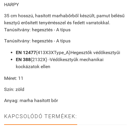
HARPY
35 cm hosszú, hasított marhabőrből készült, pamut bélésű
kesztyű erősített tenyérrésszel és fedett varratokkal.
Tanúsítvány: hegesztés - A típus
Tanúsítvány: hegesztés - A típus
EN 12477
(413X3XType_A)
Hegesztők védőkesztyűi
EN 388
(2132X) -
Védőkesztyűk mechanikai
kockázatok ellen
Méret: 11
Szín: zöld
Anyag: marha hasított bőr
KAPCSOLÓDÓ TERMÉKEK: