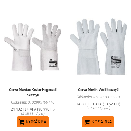
Cerva Martius Kevlar Hegesztő
Cerva Merlin Védőkesztyű
Kesztyű
Cikkszám:
0102001199110
Cikkszám:
0102005199110
14 583 Ft + ÁFA (18 520 Ft)
(1 543 Ft / pár)
24 402 Ft + ÁFA (30 990 Ft)
(2 583 Ft / pár)


KOSÁRBA
KOSÁRBA