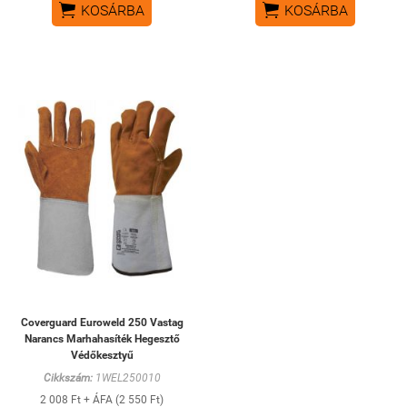


KOSÁRBA
KOSÁRBA
Coverguard Euroweld 250 Vastag
Narancs Marhahasíték Hegesztő
Védőkesztyű
Cikkszám:
1WEL250010
2 008 Ft + ÁFA (2 550 Ft)