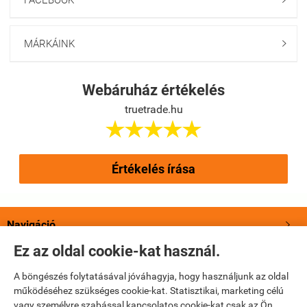
MÁRKÁINK

Webáruház értékelés
truetrade.hu





Értékelés írása
Navigáció

Ez az oldal cookie-kat használ.
Saját fiók

A böngészés folytatásával jóváhagyja, hogy használjunk az oldal
működéséhez szükséges cookie-kat. Statisztikai, marketing célú
Bemutatkozás

vagy személyre szabással kapcsolatos cookie-kat csak az Ön