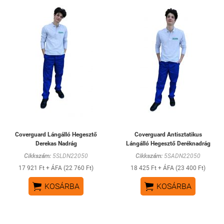
Coverguard Lángálló Hegesztő
Coverguard Antisztatikus
Derekas Nadrág
Lángálló Hegesztő Deréknadrág
Cikkszám:
5SLDN22050
Cikkszám:
5SADN22050
17 921 Ft + ÁFA (22 760 Ft)
18 425 Ft + ÁFA (23 400 Ft)


KOSÁRBA
KOSÁRBA