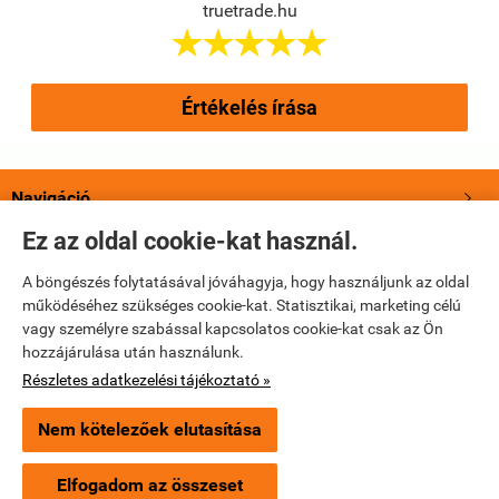
truetrade.hu





Értékelés írása
Navigáció

Ez az oldal cookie-kat használ.
Saját fiók

A böngészés folytatásával jóváhagyja, hogy használjunk az oldal
működéséhez szükséges cookie-kat. Statisztikai, marketing célú
Bemutatkozás

vagy személyre szabással kapcsolatos cookie-kat csak az Ön
hozzájárulása után használunk.
Elérhetőségek

Részletes adatkezelési tájékoztató »
Nem kötelezőek elutasítása
truetrade.hu -
True Trade Kft
-
ÁSZF
-
Adatkezelési tájékoztató
Elfogadom az összeset
Webáruház készítés
a StartÜzlettel.