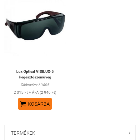
Lux Optical VISILUX-5
Hegesztőszemüveg
Cikkszám:
60405
2 315 Ft + ÁFA (2 940 Ft)

KOSÁRBA
TERMÉKEK
