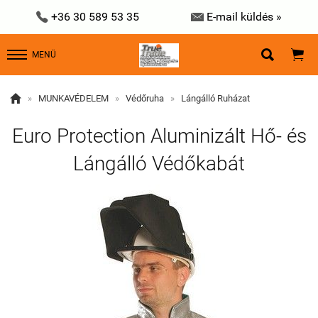


+36 30 589 53 35
E-mail küldés »


MENÜ

»
MUNKAVÉDELEM
»
Védőruha
»
Lángálló Ruházat
Euro Protection Aluminizált Hő- és
Lángálló Védőkabát