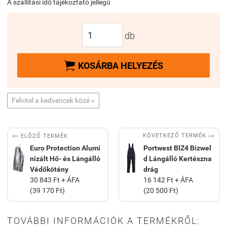
A szállítási idő tájékoztató jellegű
db

KOSÁRBA HELYEZÉS
Felvitel a kedvencek közé »


KÖVETKEZŐ TERMÉK
ELŐZŐ TERMÉK
Euro Protection Alumi
Portwest BIZ4 Bizwel
nizált Hő- és Lángálló
d Lángálló Kertészna
Védőkötény
drág
30 843 Ft + ÁFA
16 142 Ft + ÁFA
(39 170 Ft)
(20 500 Ft)
TOVÁBBI INFORMÁCIÓK A TERMÉKRŐL: