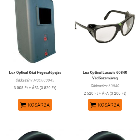
Lux Optical Kézi Hegesztőpajzs
Lux Optical Luxavis 60840
Védőszemüveg
Cikkszám:
MSC000045
Cikkszám:
60840
3 008 Ft + ÁFA (3 820 Ft)
2 520 Ft + ÁFA (3 200 Ft)


KOSÁRBA
KOSÁRBA