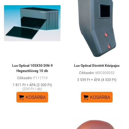
Lux Optical 105X50 DIN-9
Lux Optical Döntött Kézipajzs
Hegesztőüveg 10 db
Cikkszám:
MSC000052
Cikkszám:
F111719
3 559 Ft + ÁFA (4 520 Ft)
1 811 Ft + ÁFA (2 300 Ft)
(230 Ft / db)


KOSÁRBA
KOSÁRBA