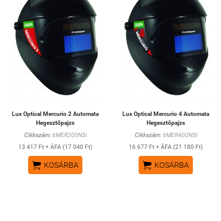
Lux Optical Mercurio 2 Automata
Lux Optical Mercurio 4 Automata
Hegesztőpajzs
Hegesztőpajzs
Cikkszám:
6MER200NSI
Cikkszám:
6MER400NSI
13 417 Ft + ÁFA (17 040 Ft)
16 677 Ft + ÁFA (21 180 Ft)


KOSÁRBA
KOSÁRBA