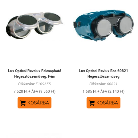
Lux Optical Revalux Felcsapható
Lux Optical Revlux Eco 60821
Hegesztőszemüveg, Fém
Hegesztőszemüveg
Cikkszám:
F109655
Cikkszám:
60821
7 528 Ft + ÁFA (9 560 Ft)
1 685 Ft + ÁFA (2 140 Ft)


KOSÁRBA
KOSÁRBA