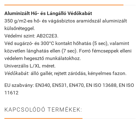
Aluminizált Hő- és Lángálló Védőkabát
350 g/m2-es hő- és vágásbiztos aramidszál aluminizált
külsőréteggel.
Védelmi szint: AB2C2E3.
Véd sugárzó- és 300°C kontakt hőhatás (5 sec), valamint
közvetlen lánghatás ellen (7 sec). Forró fémcseppek elleni
védelem hegesztő munkálatokhoz.
Univerzális L/XL méret.
Védőkabát:
álló gallér, rejtett záródás, kényelmes fazon.
EU szabvány: EN340, EN531, EN470, EN ISO 13688, EN ISO
11612
KAPCSOLÓDÓ TERMÉKEK: