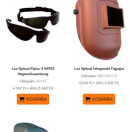
Lux Optical Flylux-5 60955
Lux Optical Ívhegesztő Fejpajzs
Hegesztőszemüveg
Cikkszám:
MSC000215
Cikkszám:
60955
4 606 Ft + ÁFA (5 850 Ft)
4 362 Ft + ÁFA (5 540 Ft)


KOSÁRBA
KOSÁRBA