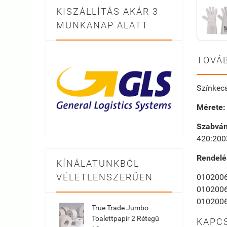
KISZÁLLÍTÁS AKÁR 3
MUNKANAP ALATT
TOVÁB
Színkecs
Mérete:
Szabván
420:200
Rendelé
KÍNÁLATUNKBÓL
VÉLETLENSZERŰEN
010200
010200
010200
True Trade Jumbo
Toalettpapír 2 Rétegű
KAPC