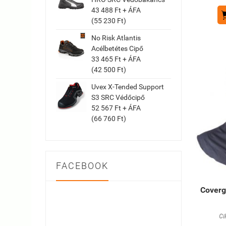
43 488 Ft + ÁFA
(55 230 Ft)
No Risk Atlantis
Acélbetétes Cipő
33 465 Ft + ÁFA
(42 500 Ft)
Uvex X-Tended Support
S3 SRC Védőcipő
52 567 Ft + ÁFA
(66 760 Ft)
FACEBOOK
Coverg
Ci