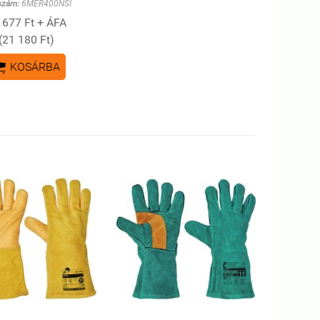
szám:
6MER400NSI
 677 Ft + ÁFA
(21 180 Ft)

KOSÁRBA