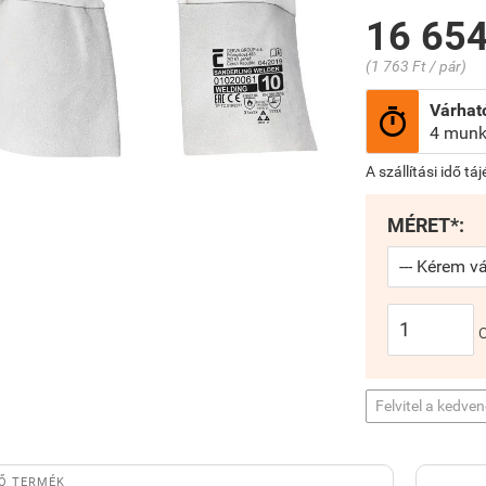
16 654
(1 763 Ft / pár)
Várható

4 munk
A szállítási idő tá
MÉRET*:
Felvitel a kedve
Ő TERMÉK