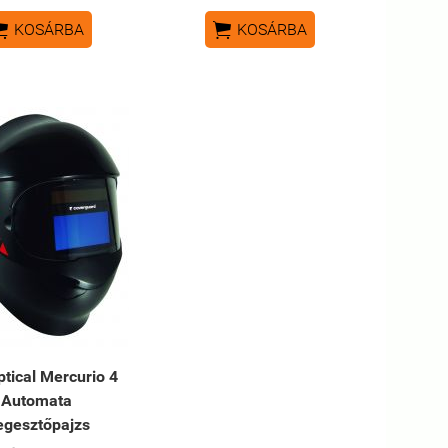


KOSÁRBA
KOSÁRBA
tical Mercurio 4
Automata
egesztőpajzs