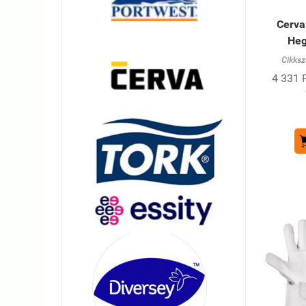
Cerva
Heg
Cikksz
4 331 F