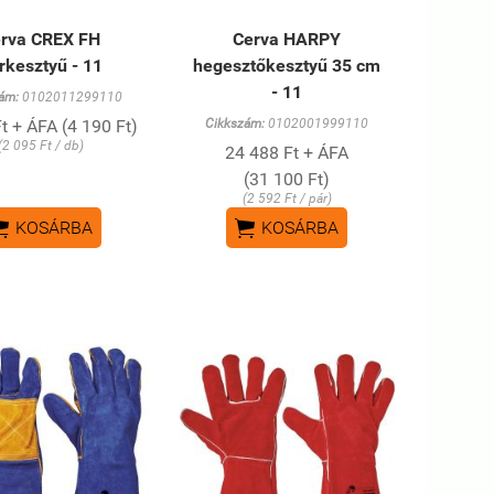
rva CREX FH
Cerva HARPY
rkesztyű - 11
hegesztőkesztyű 35 cm
- 11
ám:
0102011299110
t + ÁFA (4 190 Ft)
Cikkszám:
0102001999110
(2 095 Ft / db)
24 488 Ft + ÁFA
(31 100 Ft)
(2 592 Ft / pár)


KOSÁRBA
KOSÁRBA