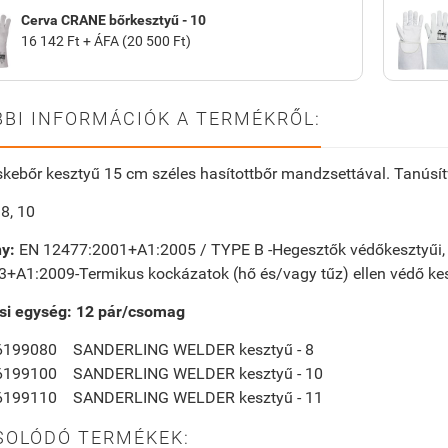
Cerva CRANE bőrkesztyű - 10
16 142 Ft + ÁFA (20 500 Ft)
BI INFORMÁCIÓK A TERMÉKRŐL:
kebőr kesztyű 15 cm széles hasítottbőr mandzsettával. Tanúsítv
8, 10
y:
EN 12477:2001+A1:2005 / TYPE B -
Hegesztők védőkesztyűi
3+A1:2009-
Termikus kockázatok (hő és/vagy tűz) ellen védő ke
si egység: 12 pár/csomag
6199080
SANDERLING WELDER kesztyű - 8
6199100
SANDERLING WELDER kesztyű - 10
6199110
SANDERLING WELDER kesztyű - 11
SOLÓDÓ TERMÉKEK: