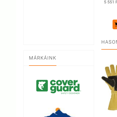
5 551 F
HASO
MÁRKÁINK