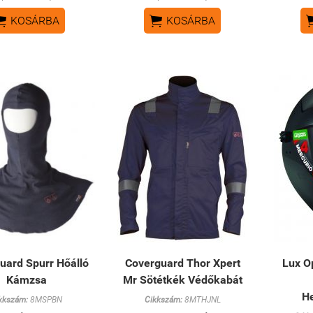


KOSÁRBA
KOSÁRBA
uard Spurr Hőálló
Coverguard Thor Xpert
Lux Op
Kámzsa
Mr Sötétkék Védőkabát
H
kkszám:
8MSPBN
Cikkszám:
8MTHJNL