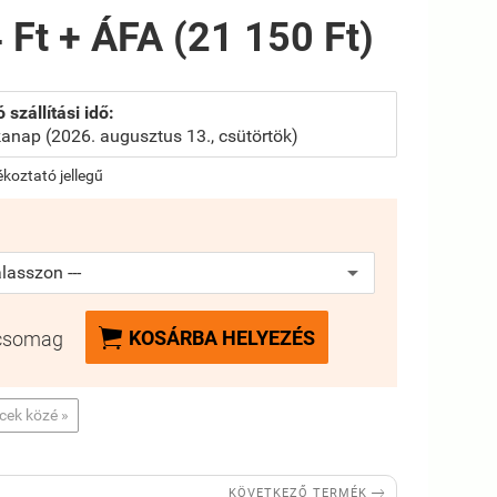
 Ft + ÁFA (21 150 Ft)
 szállítási idő:
anap (2026. augusztus 13., csütörtök)
jékoztató jellegű

KOSÁRBA HELYEZÉS
csomag
ncek közé »

KÖVETKEZŐ TERMÉK