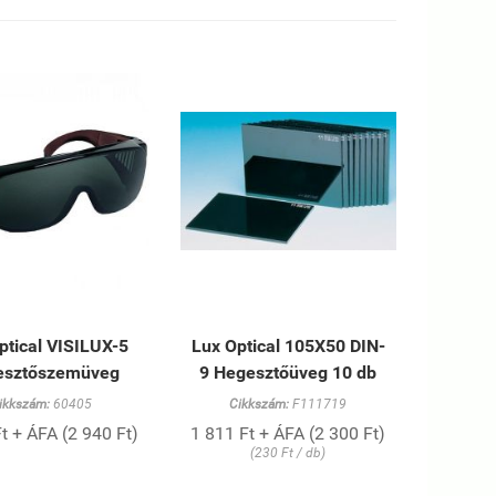
ptical VISILUX-5
Lux Optical 105X50 DIN-
esztőszemüveg
9 Hegesztőüveg 10 db
ikkszám:
60405
Cikkszám:
F111719
t + ÁFA (2 940 Ft)
1 811 Ft + ÁFA (2 300 Ft)
(230 Ft / db)