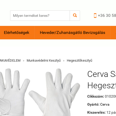


+36 30 58
Elérhetőségek
Heveder/Zuhanásgátló Bevizsgálás
NKAVÉDELEM
»
Munkavédelmi Kesztyű
»
Hegesztőkesztyű
Cerva S
Hegesz
Cikkszám:
01020
Gyártó:
Cerva
Kiszerelés:
12 pá