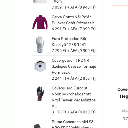
19cm
7 039 Ft + ÁFA (8 940 Ft)
Cerva Gomti Női Polár
Pulóver Sötét Rózsaszín
6 291 Ft + ÁFA (7 990 Ft)
Euro Protection Bőr
Kesztyű 1238-1241
7 795 Ft + ÁFA (9 900 Ft)
Coverguard FFP2 NR
Szelepes Csésze Formájú
Pormaszk
2 244 Ft + ÁFA (2 850 Ft)
Coverguard Eurocut
Cove
N606 Mikrohabosított
Heg
Nitril Tenyér Vágásbiztos
V...
Cikk
3 173 Ft + ÁFA (4 030 Ft)
17
Puma Cascades Mid S3
HRO SRC Védőbakancs