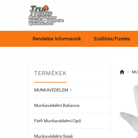
Rendelési Információk
Szállítás/Fizetés

»
MU
TERMÉKEK
MUNKAVÉDELEM

Munkavédelmi Bakancs
Férfi Munkavédelmi Cipő
Munkavédelmi Sisak