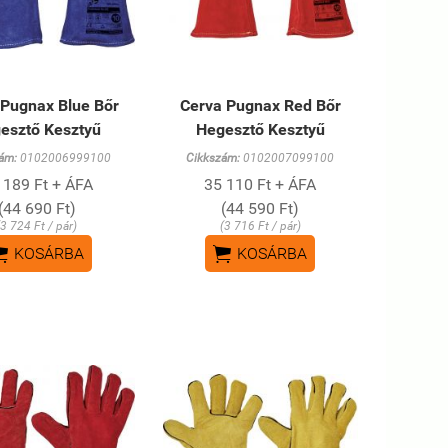
 Pugnax Blue Bőr
Cerva Pugnax Red Bőr
esztő Kesztyű
Hegesztő Kesztyű
ám:
0102006999100
Cikkszám:
0102007099100
 189 Ft + ÁFA
35 110 Ft + ÁFA
(44 690 Ft)
(44 590 Ft)
(3 724 Ft / pár)
(3 716 Ft / pár)


KOSÁRBA
KOSÁRBA