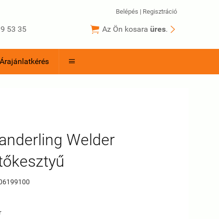
Belépés
|
Regisztráció


9 53 35
Az Ön kosara
üres
.
Árajánlatkérés

anderling Welder
tőkesztyű
06199100
r