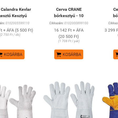
 Calandra Kevlar
Cerva CRANE
Ce
esztő Kesztyű
bőrkesztyű - 10
bő
ám:
0102005599110
Cikkszám:
0102000899100
Cikksz
t + ÁFA (5 500 Ft)
16 142 Ft + ÁFA
3 299 F
(2 750 Ft / db)
(20 500 Ft)
(1 708 Ft / pár)


KOSÁRBA
KOSÁRBA