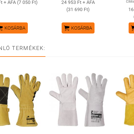
t + ÁFA (7 050 Ft)
24 953 Ft + ÁFA
Cikk
(31 690 Ft)
16


KOSÁRBA
KOSÁRBA
NLÓ TERMÉKEK: