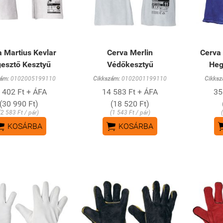
 Martius Kevlar
Cerva Merlin
Cerva
esztő Kesztyű
Védőkesztyű
Heg
ám:
0102005199110
Cikkszám:
0102001199110
Cikksz
 402 Ft + ÁFA
14 583 Ft + ÁFA
35
(30 990 Ft)
(18 520 Ft)
(2 583 Ft / pár)
(1 543 Ft / pár)


KOSÁRBA
KOSÁRBA