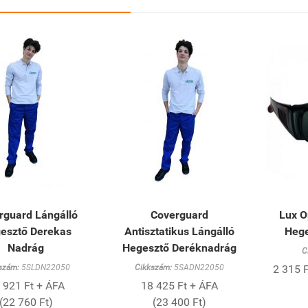
rguard Lángálló
Coverguard
Lux O
esztő Derekas
Antisztatikus Lángálló
Heg
Nadrág
Hegesztő Deréknadrág
C
szám:
5SLDN22050
Cikkszám:
5SADN22050
2 315 F
 921 Ft + ÁFA
18 425 Ft + ÁFA
(22 760 Ft)
(23 400 Ft)