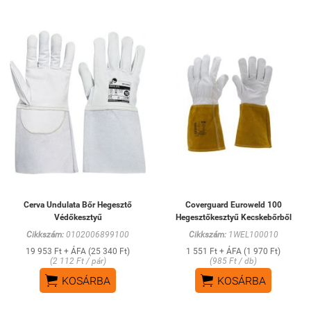
Cerva Undulata Bőr Hegesztő
Coverguard Euroweld 100
Védőkesztyű
Hegesztőkesztyű Kecskebőrből
Cikkszám:
0102006899100
Cikkszám:
1WEL100010
19 953 Ft + ÁFA (25 340 Ft)
1 551 Ft + ÁFA (1 970 Ft)
(2 112 Ft / pár)
(985 Ft / db)


KOSÁRBA
KOSÁRBA