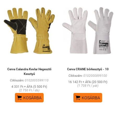
Cerva Calandra Kevlar Hegesztő
Cerva CRANE bőrkesztyű - 10
Kesztyű
Cikkszám:
0102000899100
Cikkszám:
0102005599110
16 142 Ft + ÁFA (20 500 Ft)
(1 708 Ft / pár)
4 331 Ft + ÁFA (5 500 Ft)
(2 750 Ft / db)


KOSÁRBA
KOSÁRBA