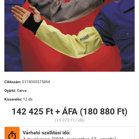
Cikkszám:
0118000575866
Gyártó:
Cerva
Kiszerelés:
12 db
142 425 Ft + ÁFA (180 880 Ft)
(15 073 Ft / db)
Várható szállítási idő:
