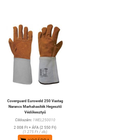
Coverguard Euroweld 250 Vastag
Narancs Marhahasíték Hegesztő
Védőkesztyű
Cikkszám:
1WEL250010
2 008 Ft + ÁFA (2 550 Ft)
(1 275 Ft / db)