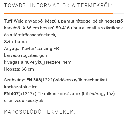
TOVÁBBI INFORMÁCIÓK A TERMÉKRŐL:
Tuff Weld anyagból készült, pamut réteggel bélelt hegesztő
karvédő. A 66 cm hosszú 59-416 típus ellenáll a szikráknak
és a fémfröccsenéseknek,
Szín: barna
Anyaga: Kevlar/Lenzing FR
karvédő rögzítés: gumi
kivágás a hüvelykujj részére: nem
Hossza: 66 cm
Szabvány:
EN 388
(
1322
)
Védőkesztyűk mechanikai
kockázatok ellen
EN 407
(
x1312x
)
Termikus kockázatok (hő és/vagy tűz)
ellen védő kesztyűk
KAPCSOLÓDÓ TERMÉKEK: