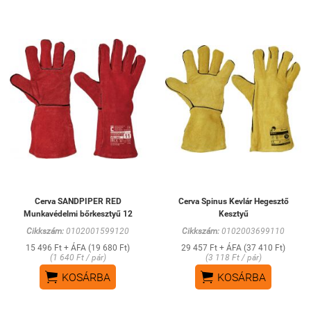
Cerva SANDPIPER RED
Cerva Spinus Kevlár Hegesztő
Munkavédelmi bőrkesztyű 12
Kesztyű
Cikkszám:
0102001599120
Cikkszám:
0102003699110
15 496 Ft + ÁFA (19 680 Ft)
29 457 Ft + ÁFA (37 410 Ft)
(1 640 Ft / pár)
(3 118 Ft / pár)


KOSÁRBA
KOSÁRBA