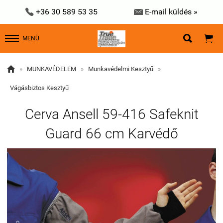


+36 30 589 53 35
E-mail küldés »


MENÜ

»
MUNKAVÉDELEM
»
Munkavédelmi Kesztyű
»
Vágásbiztos Kesztyű
Cerva Ansell 59-416 Safeknit
Guard 66 cm Karvédő