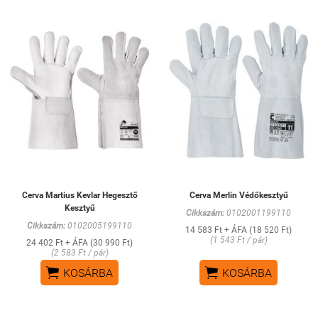
Cerva Martius Kevlar Hegesztő
Cerva Merlin Védőkesztyű
Kesztyű
Cikkszám:
0102001199110
Cikkszám:
0102005199110
14 583 Ft + ÁFA (18 520 Ft)
(1 543 Ft / pár)
24 402 Ft + ÁFA (30 990 Ft)
(2 583 Ft / pár)


KOSÁRBA
KOSÁRBA