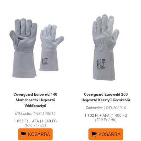
Coverguard Euroweld 140
Coverguard Euroweld 200
Marhahasíték Hegesztő
Hegesztő Kesztyű Kecskebőr
Védőkesztyű
Cikkszám:
1WEL200010
Cikkszám:
1WEL140010
1 102 Ft + ÁFA (1 400 Ft)
(700 Ft / db)
1 055 Ft + ÁFA (1 340 Ft)
(670 Ft / db)


KOSÁRBA
KOSÁRBA