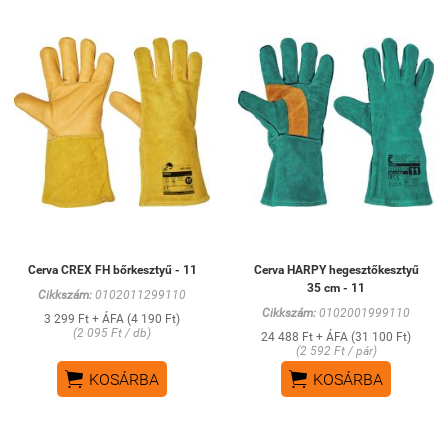
Cerva CREX FH bőrkesztyű - 11
Cerva HARPY hegesztőkesztyű
35 cm - 11
Cikkszám:
0102011299110
Cikkszám:
0102001999110
3 299 Ft + ÁFA (4 190 Ft)
(2 095 Ft / db)
24 488 Ft + ÁFA (31 100 Ft)
(2 592 Ft / pár)


KOSÁRBA
KOSÁRBA