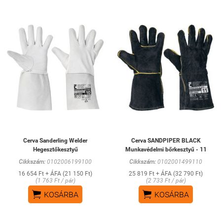
Cerva Sanderling Welder
Cerva SANDPIPER BLACK
Hegesztőkesztyű
Munkavédelmi bőrkesztyű - 11
Cikkszám:
0102006199100
Cikkszám:
0102001499110
16 654 Ft + ÁFA (21 150 Ft)
25 819 Ft + ÁFA (32 790 Ft)
(1 763 Ft / pár)
(2 733 Ft / pár)


KOSÁRBA
KOSÁRBA