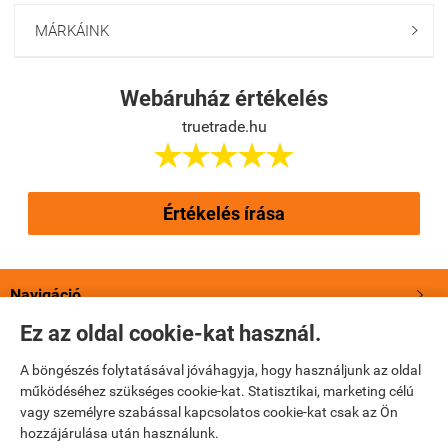
MÁRKÁINK

Webáruház értékelés
truetrade.hu





Értékelés írása
Navigáció

Ez az oldal cookie-kat használ.
Saját fiók

A böngészés folytatásával jóváhagyja, hogy használjunk az oldal
működéséhez szükséges cookie-kat. Statisztikai, marketing célú
Bemutatkozás

vagy személyre szabással kapcsolatos cookie-kat csak az Ön
hozzájárulása után használunk.