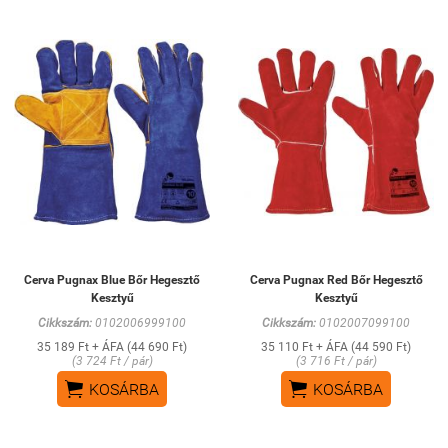
Cerva Pugnax Blue Bőr Hegesztő
Cerva Pugnax Red Bőr Hegesztő
Kesztyű
Kesztyű
Cikkszám:
0102006999100
Cikkszám:
0102007099100
35 189 Ft + ÁFA (44 690 Ft)
35 110 Ft + ÁFA (44 590 Ft)
(3 724 Ft / pár)
(3 716 Ft / pár)


KOSÁRBA
KOSÁRBA