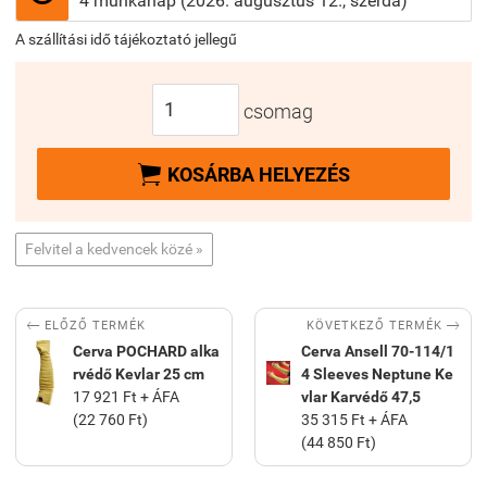
4 munkanap (2026. augusztus 12., szerda)
A szállítási idő tájékoztató jellegű
csomag

KOSÁRBA HELYEZÉS
Felvitel a kedvencek közé »


KÖVETKEZŐ TERMÉK
ELŐZŐ TERMÉK
Cerva POCHARD alka
Cerva Ansell 70-114/1
rvédő Kevlar 25 cm
4 Sleeves Neptune Ke
17 921 Ft + ÁFA
vlar Karvédő 47,5
(22 760 Ft)
35 315 Ft + ÁFA
(44 850 Ft)