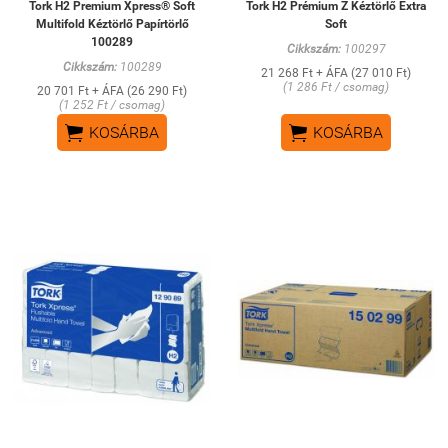
Tork H2 Premium Xpress® Soft
Tork H2 Prémium Z Kéztörlő Extra
Multifold Kéztörlő Papírtörlő
Soft
100289
Cikkszám:
100297
Cikkszám:
100289
21 268 Ft + ÁFA (27 010 Ft)
(1 286 Ft / csomag)
20 701 Ft + ÁFA (26 290 Ft)
(1 252 Ft / csomag)


KOSÁRBA
KOSÁRBA