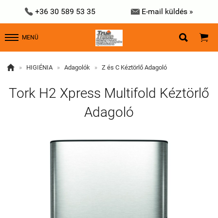


+36 30 589 53 35
E-mail küldés »


MENÜ

»
HIGIÉNIA
»
Adagolók
»
Z és C Kéztörlő Adagoló
Tork H2 Xpress Multifold Kéztörlő
Adagoló