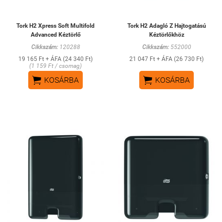
Tork H2 Xpress Soft Multifold
Tork H2 Adagló Z Hajtogatású
Advanced Kéztörlő
Kéztörlőkhöz
Cikkszám:
120288
Cikkszám:
552000
19 165 Ft + ÁFA (24 340 Ft)
21 047 Ft + ÁFA (26 730 Ft)
(1 159 Ft / csomag)


KOSÁRBA
KOSÁRBA