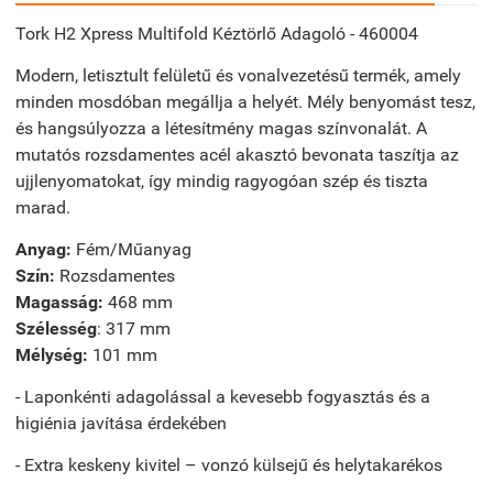
Tork H2 Xpress Multifold Kéztörlő Adagoló - 460004
Modern, letisztult felületű és vonalvezetésű termék, amely
minden mosdóban megállja a helyét. Mély benyomást tesz,
és hangsúlyozza a létesítmény magas színvonalát. A
mutatós rozsdamentes acél akasztó bevonata taszítja az
ujjlenyomatokat, így mindig ragyogóan szép és tiszta
marad.
Anyag:
Fém/Műanyag
Szín:
Rozsdamentes
Magasság:
468 mm
Szélesség
: 317 mm
Mélység:
101 mm
- Laponkénti adagolással a kevesebb fogyasztás és a
higiénia javítása érdekében
- Extra keskeny kivitel – vonzó külsejű és helytakarékos