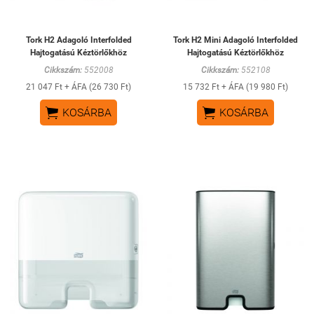
Tork H2 Adagoló Interfolded
Tork H2 Mini Adagoló Interfolded
Hajtogatású Kéztörlőkhöz
Hajtogatású Kéztörlőkhöz
Cikkszám:
552008
Cikkszám:
552108
21 047 Ft + ÁFA (26 730 Ft)
15 732 Ft + ÁFA (19 980 Ft)


KOSÁRBA
KOSÁRBA