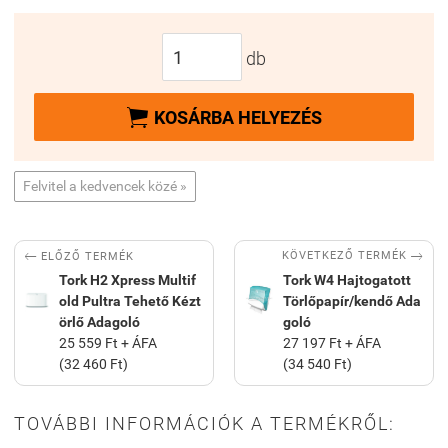
db

KOSÁRBA HELYEZÉS
Felvitel a kedvencek közé »


KÖVETKEZŐ TERMÉK
ELŐZŐ TERMÉK
Tork H2 Xpress Multif
Tork W4 Hajtogatott
old Pultra Tehető Kézt
Törlőpapír/kendő Ada
örlő Adagoló
goló
25 559 Ft + ÁFA
27 197 Ft + ÁFA
(32 460 Ft)
(34 540 Ft)
TOVÁBBI INFORMÁCIÓK A TERMÉKRŐL: