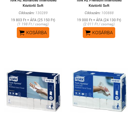
Tork H2 Advanced Interfolded
Tork H2 Premium Interfolded
Kéztörlő Soft
Kéztörlő Soft
Cikkszám:
130289
Cikkszám:
100888
19 803 Ft + ÁFA (25 150 Ft)
19 000 Ft + ÁFA (24 130 Ft)
(1 198 Ft / csomag)
(2 011 Ft / csomag)


KOSÁRBA
KOSÁRBA