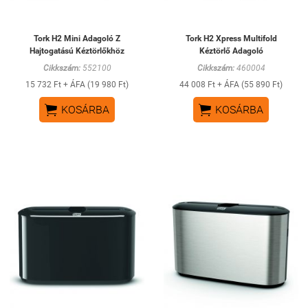
Tork H2 Mini Adagoló Z
Tork H2 Xpress Multifold
Hajtogatású Kéztörlőkhöz
Kéztörlő Adagoló
Cikkszám:
552100
Cikkszám:
460004
15 732 Ft + ÁFA (19 980 Ft)
44 008 Ft + ÁFA (55 890 Ft)


KOSÁRBA
KOSÁRBA