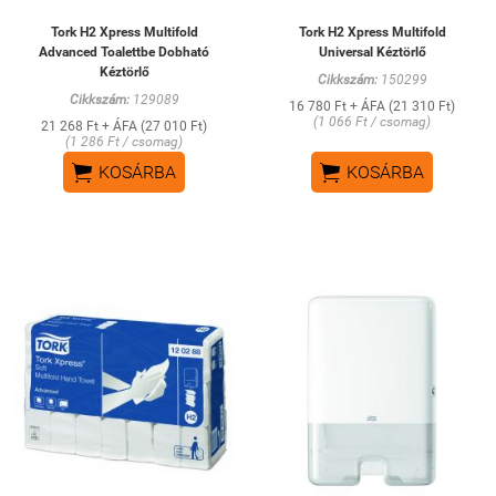
Tork H2 Xpress Multifold
Tork H2 Xpress Multifold
Advanced Toalettbe Dobható
Universal Kéztörlő
Kéztörlő
Cikkszám:
150299
Cikkszám:
129089
16 780 Ft + ÁFA (21 310 Ft)
(1 066 Ft / csomag)
21 268 Ft + ÁFA (27 010 Ft)
(1 286 Ft / csomag)


KOSÁRBA
KOSÁRBA