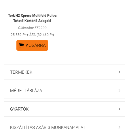
Tork H2 Xpress Multifold Pultra
Tehető Kéztörlő Adagoló
Cikkszám:
552200
25 559 Ft + ÁFA (32 460 Ft)

KOSÁRBA
TERMÉKEK

MÉRETTÁBLÁZAT

GYÁRTÓK

KISZÁLLÍTÁS AKÁR 3 MUNKANAP ALATT
