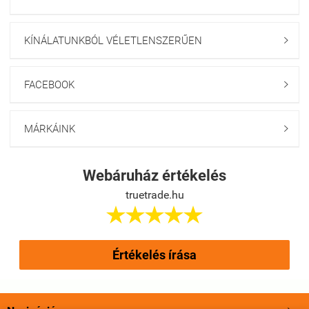
KÍNÁLATUNKBÓL VÉLETLENSZERŰEN

FACEBOOK

MÁRKÁINK

Webáruház értékelés
truetrade.hu





Értékelés írása