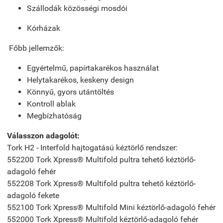
Szállodák közösségi mosdói
Kórházak
Főbb jellemzők:
Egyértelmű, papírtakarékos használat
Helytakarékos, keskeny design
Könnyű, gyors utántöltés
Kontroll ablak
Megbízhatóság
Válasszon adagolót:
Tork H2 - Interfold hajtogatású kéztörlő rendszer:
552200 Tork Xpress® Multifold pultra tehető kéztörlő-
adagoló fehér
552208 Tork Xpress® Multifold pultra tehető kéztörlő-
adagoló fekete
552100 Tork Xpress® Multifold Mini kéztörlő-adagoló fehér
552000 Tork Xpress® Multifold kéztörlő-adagoló fehér