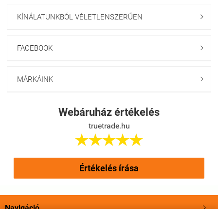
KÍNÁLATUNKBÓL VÉLETLENSZERŰEN

FACEBOOK

MÁRKÁINK

Webáruház értékelés
truetrade.hu





Értékelés írása
Navigáció
