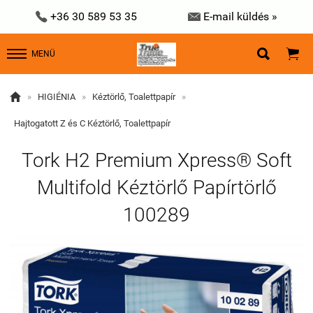


+36 30 589 53 35
E-mail küldés »


MENÜ

»
HIGIÉNIA
»
Kéztörlő, Toalettpapír
»
Hajtogatott Z és C Kéztörlő, Toalettpapír
Tork H2 Premium Xpress® Soft
Multifold Kéztörlő Papírtörlő
100289