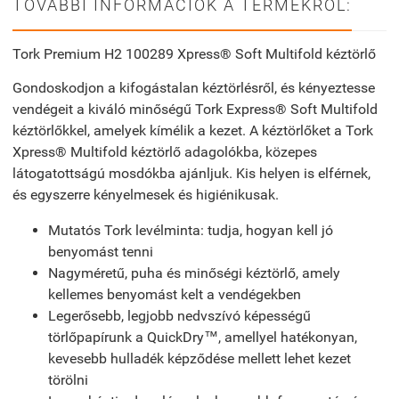
TOVÁBBI INFORMÁCIÓK A TERMÉKRŐL:
Tork Premium H2 100289 Xpress® Soft Multifold kéztörlő
Gondoskodjon a kifogástalan kéztörlésről, és kényeztesse
vendégeit a kiváló minőségű Tork Express® Soft Multifold
kéztörlőkkel, amelyek kímélik a kezet. A kéztörlőket a Tork
Xpress® Multifold kéztörlő adagolókba, közepes
látogatottságú mosdókba ajánljuk. Kis helyen is elférnek,
és egyszerre kényelmesek és higiénikusak.
Mutatós Tork levélminta: tudja, hogyan kell jó
benyomást tenni
Nagyméretű, puha és minőségi kéztörlő, amely
kellemes benyomást kelt a vendégekben
Legerősebb, legjobb nedvszívó képességű
törlőpapírunk a QuickDry™, amellyel hatékonyan,
kevesebb hulladék képződése mellett lehet kezet
törölni