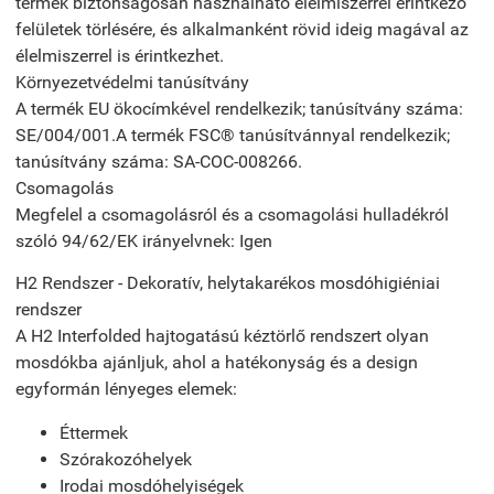
termék biztonságosan használható élelmiszerrel érintkező
felületek törlésére, és alkalmanként rövid ideig magával az
élelmiszerrel is érintkezhet.
Környezetvédelmi tanúsítvány
A termék EU ökocímkével rendelkezik; tanúsítvány száma:
SE/004/001.A termék FSC® tanúsítvánnyal rendelkezik;
tanúsítvány száma: SA-COC-008266.
Csomagolás
Megfelel a csomagolásról és a csomagolási hulladékról
szóló 94/62/EK irányelvnek: Igen
H2 Rendszer - Dekoratív, helytakarékos mosdóhigiéniai
rendszer
A H2 Interfolded hajtogatású kéztörlő rendszert olyan
mosdókba ajánljuk, ahol a hatékonyság és a design
egyformán lényeges elemek:
Éttermek
Szórakozóhelyek
Irodai mosdóhelyiségek