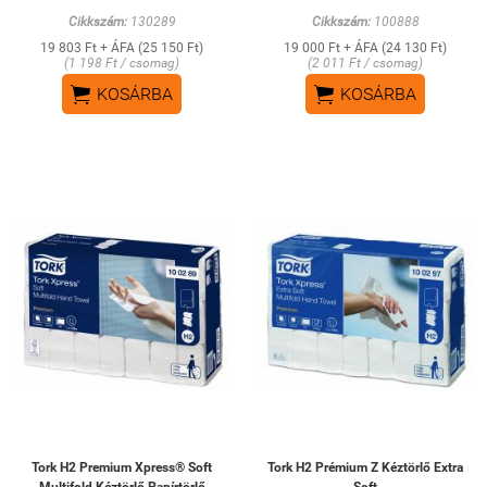
Cikkszám:
130289
Cikkszám:
100888
19 803 Ft + ÁFA (25 150 Ft)
19 000 Ft + ÁFA (24 130 Ft)
(1 198 Ft / csomag)
(2 011 Ft / csomag)


KOSÁRBA
KOSÁRBA
Tork H2 Premium Xpress® Soft
Tork H2 Prémium Z Kéztörlő Extra