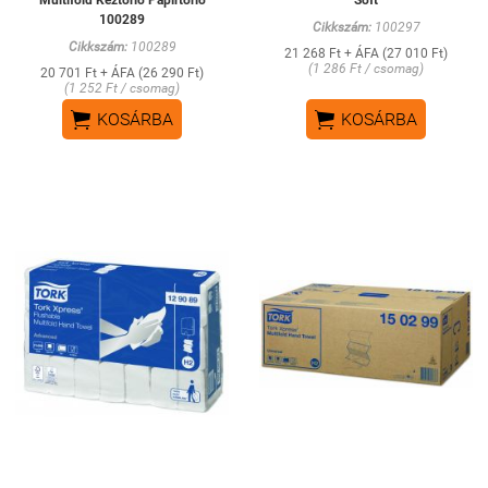
Multifold Kéztörlő Papírtörlő
Soft
100289
Cikkszám:
100297
Cikkszám:
100289
21 268 Ft + ÁFA (27 010 Ft)
(1 286 Ft / csomag)
20 701 Ft + ÁFA (26 290 Ft)
(1 252 Ft / csomag)


KOSÁRBA
KOSÁRBA