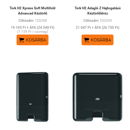
Tork H2 Xpress Soft Multifold
Tork H2 Adagló Z Hajtogatású
Advanced Kéztörlő
Kéztörlőkhöz
Cikkszám:
120288
Cikkszám:
552000
19 165 Ft + ÁFA (24 340 Ft)
21 047 Ft + ÁFA (26 730 Ft)
(1 159 Ft / csomag)


KOSÁRBA
KOSÁRBA