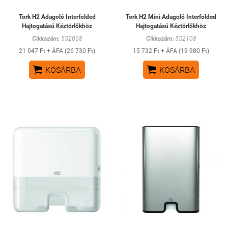
Tork H2 Adagoló Interfolded
Tork H2 Mini Adagoló Interfolded
Hajtogatású Kéztörlőkhöz
Hajtogatású Kéztörlőkhöz
Cikkszám:
552008
Cikkszám:
552108
21 047 Ft + ÁFA (26 730 Ft)
15 732 Ft + ÁFA (19 980 Ft)


KOSÁRBA
KOSÁRBA