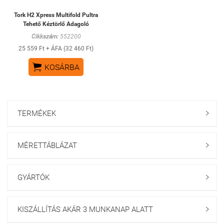
Tork H2 Xpress Multifold Pultra
Tehető Kéztörlő Adagoló
Cikkszám:
552200
25 559 Ft + ÁFA (32 460 Ft)

KOSÁRBA
TERMÉKEK

MÉRETTÁBLÁZAT

GYÁRTÓK

KISZÁLLÍTÁS AKÁR 3 MUNKANAP ALATT
