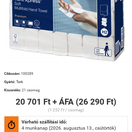
Cikkszám:
100289
Gyártó:
Tork
Kiszerelés:
21 csomag
20 701 Ft + ÁFA (26 290 Ft)
(1 252 Ft / csomag)
Várható szállítási idő:

4 munkanap (2026. augusztus 13., csütörtök)