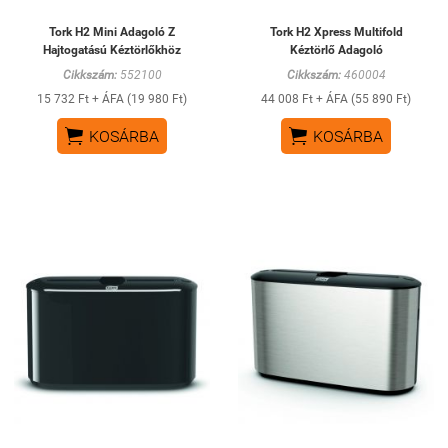
Tork H2 Mini Adagoló Z
Tork H2 Xpress Multifold
Hajtogatású Kéztörlőkhöz
Kéztörlő Adagoló
Cikkszám:
552100
Cikkszám:
460004
15 732 Ft + ÁFA (19 980 Ft)
44 008 Ft + ÁFA (55 890 Ft)


KOSÁRBA
KOSÁRBA