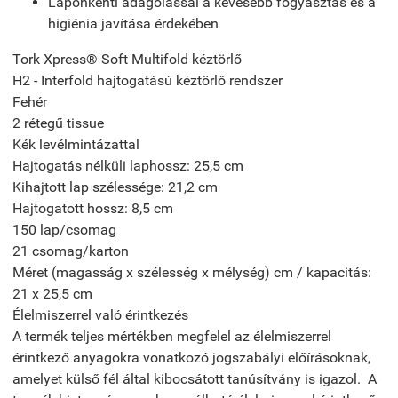
Laponkénti adagolással a kevesebb fogyasztás és a
higiénia javítása érdekében
Tork Xpress® Soft Multifold kéztörlő
H2 - Interfold hajtogatású kéztörlő rendszer
Fehér
2 rétegű tissue
Kék levélmintázattal
Hajtogatás nélküli laphossz: 25,5 cm
Kihajtott lap szélessége:
21,2 cm
Hajtogatott hossz: 8,5 cm
150 lap/csomag
21 csomag/karton
Méret (magasság x szélesség x mélység) cm / kapacitás:
21 x 25,5 cm
Élelmiszerrel való érintkezés
A termék teljes mértékben megfelel az élelmiszerrel
érintkező anyagokra vonatkozó jogszabályi előírásoknak,
amelyet külső fél által kibocsátott tanúsítvány is igazol. A