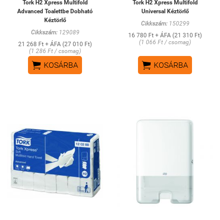
Tork H2 Xpress Multifold
Tork H2 Xpress Multifold
Advanced Toalettbe Dobható
Universal Kéztörlő
Kéztörlő
Cikkszám:
150299
Cikkszám:
129089
16 780 Ft + ÁFA (21 310 Ft)
(1 066 Ft / csomag)
21 268 Ft + ÁFA (27 010 Ft)
(1 286 Ft / csomag)


KOSÁRBA
KOSÁRBA