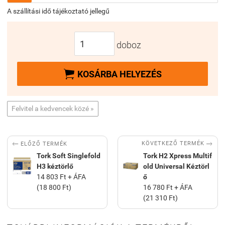
A szállítási idő tájékoztató jellegű
doboz

KOSÁRBA HELYEZÉS
Felvitel a kedvencek közé »


KÖVETKEZŐ TERMÉK
ELŐZŐ TERMÉK
Tork Soft Singlefold
Tork H2 Xpress Multif
H3 kéztörlő
old Universal Kéztörl
14 803 Ft + ÁFA
ő
(18 800 Ft)
16 780 Ft + ÁFA
(21 310 Ft)