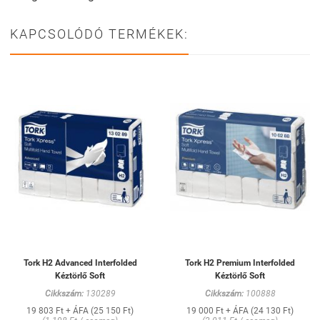
KAPCSOLÓDÓ TERMÉKEK:
Tork H2 Advanced Interfolded
Tork H2 Premium Interfolded
Kéztörlő Soft
Kéztörlő Soft
Cikkszám:
130289
Cikkszám:
100888
19 803 Ft + ÁFA (25 150 Ft)
19 000 Ft + ÁFA (24 130 Ft)