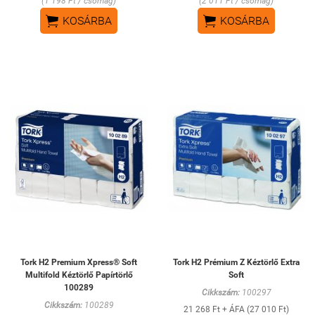
(1 198 Ft / csomag)
(2 011 Ft / csomag)


KOSÁRBA
KOSÁRBA
Tork H2 Premium Xpress® Soft
Tork H2 Prémium Z Kéztörlő Extra
Multifold Kéztörlő Papírtörlő
Soft
100289
Cikkszám:
100297
Cikkszám:
100289
21 268 Ft + ÁFA (27 010 Ft)