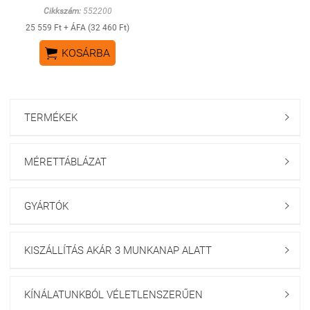
Cikkszám:
552200
25 559 Ft + ÁFA (32 460 Ft)

KOSÁRBA
TERMÉKEK

MÉRETTÁBLÁZAT

GYÁRTÓK

KISZÁLLÍTÁS AKÁR 3 MUNKANAP ALATT

KÍNÁLATUNKBÓL VÉLETLENSZERŰEN
