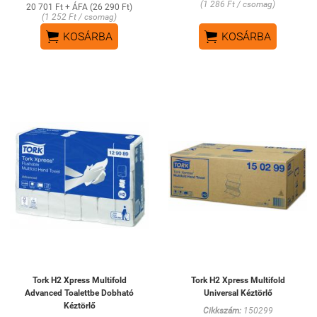
(1 286 Ft / csomag)
20 701 Ft + ÁFA (26 290 Ft)
(1 252 Ft / csomag)


KOSÁRBA
KOSÁRBA
Tork H2 Xpress Multifold
Tork H2 Xpress Multifold
Advanced Toalettbe Dobható
Universal Kéztörlő
Kéztörlő
Cikkszám:
150299