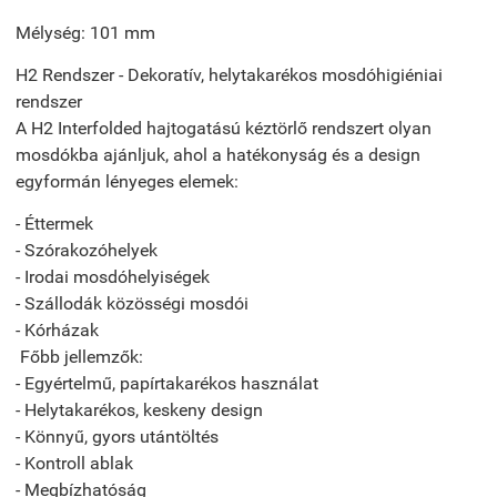
Mélység: 101 mm
H2 Rendszer - Dekoratív, helytakarékos mosdóhigiéniai
rendszer
A H2 Interfolded hajtogatású kéztörlő rendszert olyan
mosdókba ajánljuk, ahol a hatékonyság és a design
egyformán lényeges elemek:
- Éttermek
- Szórakozóhelyek
- Irodai mosdóhelyiségek
- Szállodák közösségi mosdói
- Kórházak
Főbb jellemzők:
- Egyértelmű, papírtakarékos használat
- Helytakarékos, keskeny design
- Könnyű, gyors utántöltés
- Kontroll ablak
- Megbízhatóság