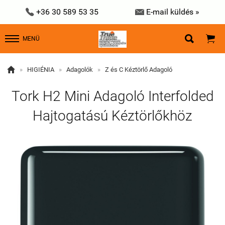


+36 30 589 53 35
E-mail küldés »


MENÜ

»
HIGIÉNIA
»
Adagolók
»
Z és C Kéztörlő Adagoló
Tork H2 Mini Adagoló Interfolded
Hajtogatású Kéztörlőkhöz