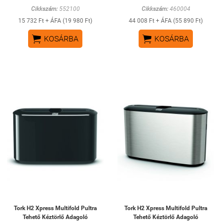
Cikkszám:
552100
Cikkszám:
460004
15 732 Ft + ÁFA (19 980 Ft)
44 008 Ft + ÁFA (55 890 Ft)


KOSÁRBA
KOSÁRBA
Tork H2 Xpress Multifold Pultra
Tork H2 Xpress Multifold Pultra
Tehető Kéztörlő Adagoló
Tehető Kéztörlő Adagoló