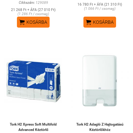
Cikkszám:
129089
16 780 Ft + ÁFA (21 310 Ft)
(1 066 Ft / csomag)
21 268 Ft + ÁFA (27 010 Ft)
(1 286 Ft / csomag)


KOSÁRBA
KOSÁRBA
Tork H2 Xpress Soft Multifold
Tork H2 Adagló Z Hajtogatású
Advanced Kéztörlő
Kéztörlőkhöz