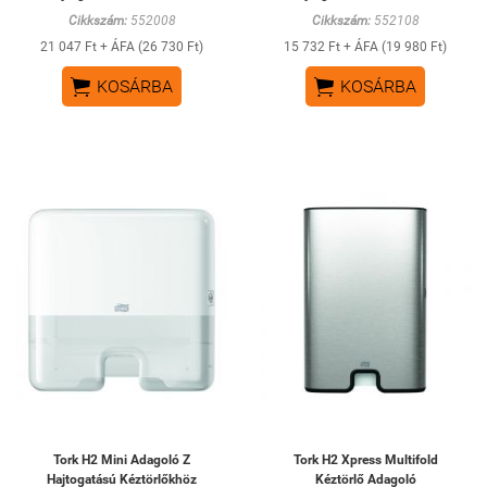
Cikkszám:
552008
Cikkszám:
552108
21 047 Ft + ÁFA (26 730 Ft)
15 732 Ft + ÁFA (19 980 Ft)


KOSÁRBA
KOSÁRBA
Tork H2 Mini Adagoló Z
Tork H2 Xpress Multifold
Hajtogatású Kéztörlőkhöz
Kéztörlő Adagoló