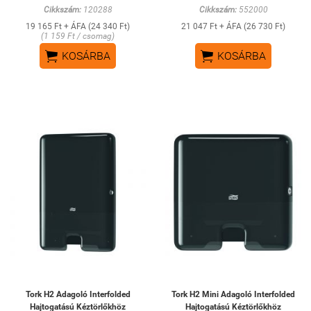
Cikkszám:
120288
Cikkszám:
552000
19 165 Ft + ÁFA (24 340 Ft)
21 047 Ft + ÁFA (26 730 Ft)
(1 159 Ft / csomag)


KOSÁRBA
KOSÁRBA
Tork H2 Adagoló Interfolded
Tork H2 Mini Adagoló Interfolded
Hajtogatású Kéztörlőkhöz
Hajtogatású Kéztörlőkhöz