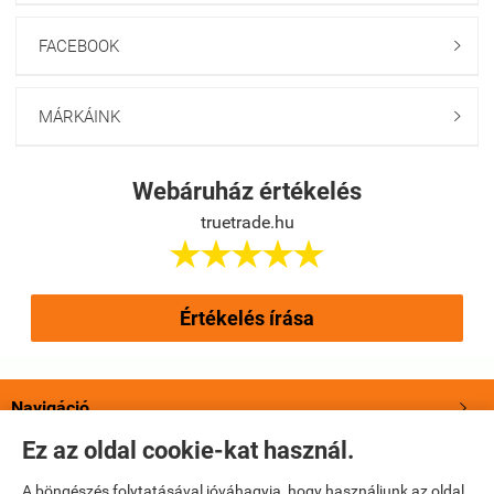
FACEBOOK

MÁRKÁINK

Webáruház értékelés
truetrade.hu





Értékelés írása
Navigáció

Ez az oldal cookie-kat használ.
Saját fiók

A böngészés folytatásával jóváhagyja, hogy használjunk az oldal