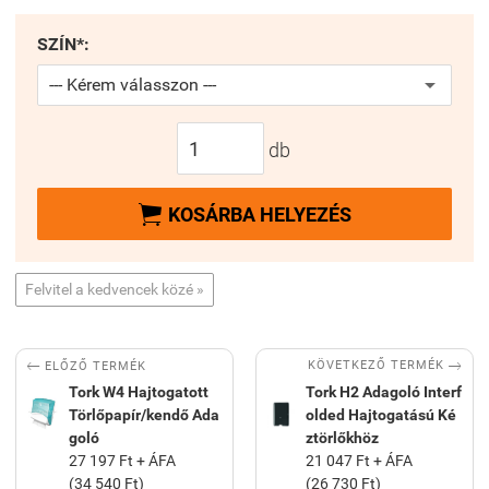
SZÍN*:
db

KOSÁRBA HELYEZÉS
Felvitel a kedvencek közé »


KÖVETKEZŐ TERMÉK
ELŐZŐ TERMÉK
Tork W4 Hajtogatott
Tork H2 Adagoló Interf
Törlőpapír/kendő Ada
olded Hajtogatású Ké
goló
ztörlőkhöz
27 197 Ft + ÁFA
21 047 Ft + ÁFA
(34 540 Ft)
(26 730 Ft)