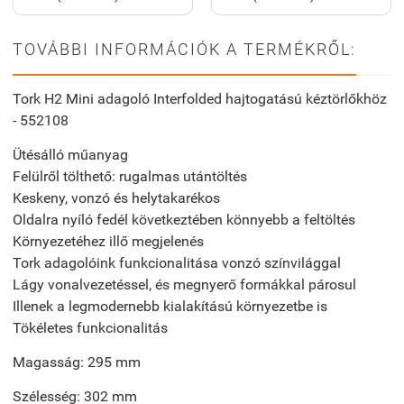
TOVÁBBI INFORMÁCIÓK A TERMÉKRŐL:
Tork H2 Mini adagoló Interfolded hajtogatású kéztörlőkhöz
- 552108
Ütésálló műanyag
Felülről tölthető: rugalmas utántöltés
Keskeny, vonzó és helytakarékos
Oldalra nyíló fedél következtében könnyebb a feltöltés
Környezetéhez illő megjelenés
Tork adagolóink funkcionalitása vonzó színvilággal
Lágy vonalvezetéssel, és megnyerő formákkal párosul
Illenek a legmodernebb kialakítású környezetbe is
Tökéletes funkcionalitás
Magasság: 295 mm
Szélesség: 302 mm