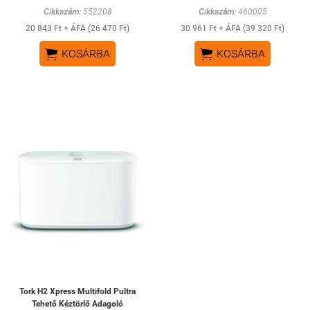
Cikkszám:
552208
Cikkszám:
460005
20 843 Ft + ÁFA (26 470 Ft)
30 961 Ft + ÁFA (39 320 Ft)


KOSÁRBA
KOSÁRBA
Tork H2 Xpress Multifold Pultra
Tehető Kéztörlő Adagoló