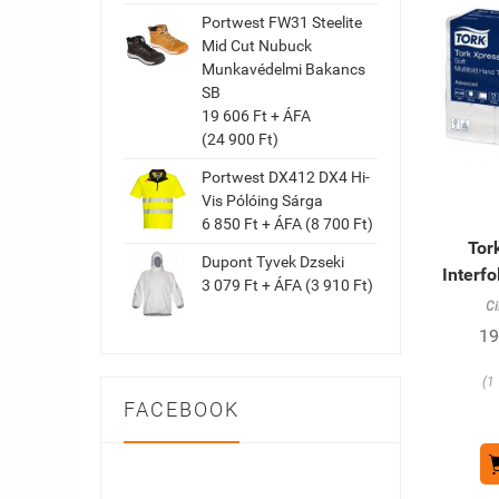
Portwest FW31 Steelite
Mid Cut Nubuck
Munkavédelmi Bakancs
SB
19 606 Ft + ÁFA
(24 900 Ft)
Portwest DX412 DX4 Hi-
Vis Pólóing Sárga
6 850 Ft + ÁFA (8 700 Ft)
Tor
Dupont Tyvek Dzseki
Interfo
3 079 Ft + ÁFA (3 910 Ft)
C
19
(1
FACEBOOK