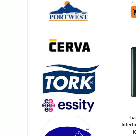
(1
To
Interf
K