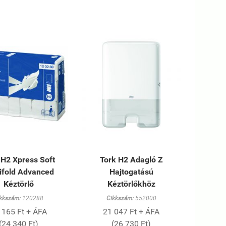
 H2 Xpress Soft
Tork H2 Adagló Z
ifold Advanced
Hajtogatású
Kéztörlő
Kéztörlőkhöz
kkszám:
120288
Cikkszám:
552000
 165 Ft + ÁFA
21 047 Ft + ÁFA
(24 340 Ft)
(26 730 Ft)