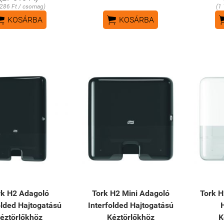
 286 Ft / csomag)
(1


KOSÁRBA
KOSÁRBA
rk H2 Adagoló
Tork H2 Mini Adagoló
Tork H
olded Hajtogatású
Interfolded Hajtogatású
éztörlőkhöz
Kéztörlőkhöz
K