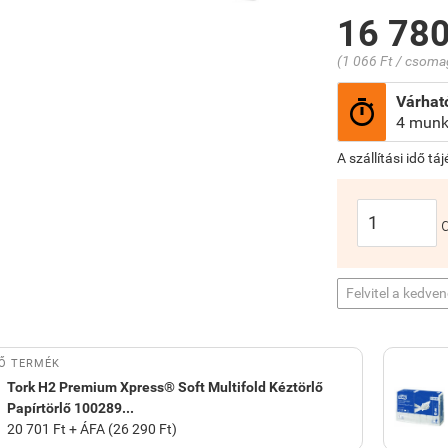
16 780
(1 066 Ft / csoma
Várható

4 munk
A szállítási idő tá
Felvitel a kedve
Ő TERMÉK
Tork H2 Premium Xpress® Soft Multifold Kéztörlő
Papírtörlő 100289...
20 701 Ft + ÁFA (26 290 Ft)