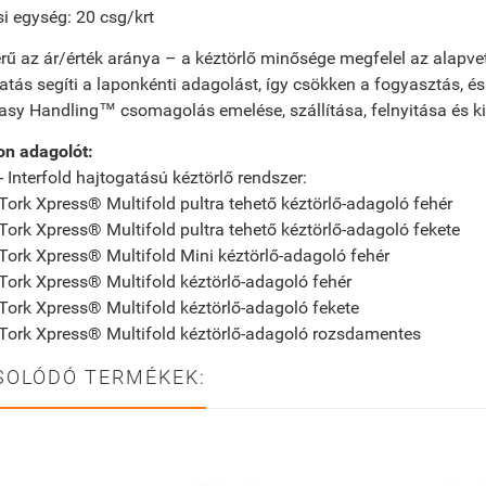
i egység: 20 csg/krt
ű az ár/érték aránya – a kéztörlő minősége megfelel az alapve
atás segíti a laponkénti adagolást, így csökken a fogyasztás, és 
asy Handling™ csomagolás emelése, szállítása, felnyitása és k
on adagolót:
- Interfold hajtogatású kéztörlő rendszer:
ork Xpress® Multifold pultra tehető kéztörlő-adagoló fehér
ork Xpress® Multifold pultra tehető kéztörlő-adagoló fekete
ork Xpress® Multifold Mini kéztörlő-adagoló fehér
ork Xpress® Multifold kéztörlő-adagoló fehér
ork Xpress® Multifold kéztörlő-adagoló fekete
Tork Xpress® Multifold kéztörlő-adagoló rozsdamentes
SOLÓDÓ TERMÉKEK: