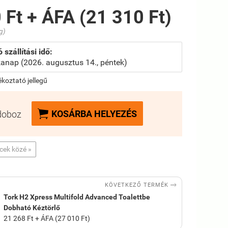
 Ft + ÁFA (21 310 Ft)
g)
 szállítási idő:
anap (2026. augusztus 14., péntek)
jékoztató jellegű

KOSÁRBA HELYEZÉS
doboz
ncek közé »

KÖVETKEZŐ TERMÉK
Tork H2 Xpress Multifold Advanced Toalettbe
Dobható Kéztörlő
21 268 Ft + ÁFA (27 010 Ft)