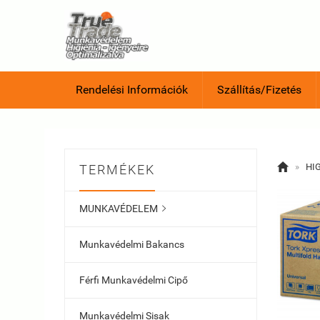
Rendelési Információk
Szállítás/Fizetés

»
HI
TERMÉKEK
MUNKAVÉDELEM

Munkavédelmi Bakancs
Férfi Munkavédelmi Cipő
Munkavédelmi Sisak