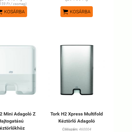
 159 Ft / csomag)


KOSÁRBA
KOSÁRBA
2 Mini Adagoló Z
Tork H2 Xpress Multifold
Hajtogatású
Kéztörlő Adagoló
éztörlőkhöz
Cikkszám:
460004