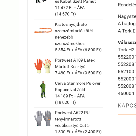
és Kabát Szett Pamut
Rendelés
11 472 Ft + ÁFA
(14 570 Ft)
Nagyszer
A hajtog
Kratos nyújtható
A Tork E
szerszámtartó kötél
nehezebb
Válassz
szerszámokhoz
Tork H2 
5 354 Ft + ÁFA (6 800 Ft)
552200 T
Portwest A109 Latex
552208 T
Mártott Kesztyű
552100 T
7 480 Ft + ÁFA (9 500 Ft)
552000 T
Cerva Stanmore Pulóver
552008 T
Kapucnival Zöld
460004 
14 189 Ft + ÁFA
(18 020 Ft)
KAPC
Portwest A622 PU
tenyérmártott
védőkesztyű Cut 5
1 890 Ft + ÁFA (2 400 Ft)