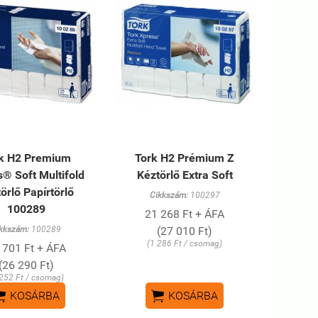
k H2 Premium
Tork H2 Prémium Z
® Soft Multifold
Kéztörlő Extra Soft
örlő Papírtörlő
Cikkszám:
100297
100289
21 268 Ft + ÁFA
kkszám:
100289
(27 010 Ft)
(1 286 Ft / csomag)
 701 Ft + ÁFA
(26 290 Ft)
 252 Ft / csomag)


KOSÁRBA
KOSÁRBA