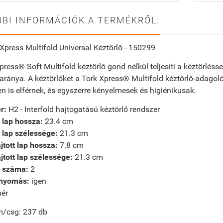
BI INFORMÁCIÓK A TERMÉKRŐL:
Xpress Multifold Universal Kéztörlő - 150299
press® Soft Multifold kéztörlő gond nélkül teljesíti a kéztörléss
 aránya. A kéztörlőket a Tork Xpress® Multifold kéztörlő-adago
en is elférnek, és egyszerre kényelmesek és higiénikusak.
r:
H2 - Interfold hajtogatású kéztörlő rendszer
t lap hossza:
23.4 cm
t lap szélessége:
21.3 cm
tott lap hossza:
7.8 cm
tott lap szélessége:
21.3 cm
 száma:
2
nyomás:
igen
ér
/csg: 237 db