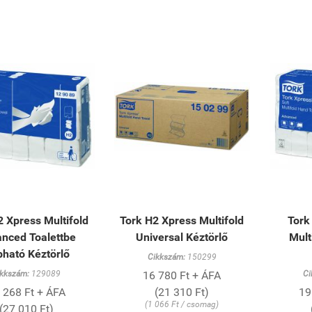
2 Xpress Multifold
Tork H2 Xpress Multifold
Tork
nced Toalettbe
Universal Kéztörlő
Mult
ható Kéztörlő
Cikkszám:
150299
ikkszám:
129089
16 780 Ft + ÁFA
Ci
 268 Ft + ÁFA
(21 310 Ft)
19
(1 066 Ft / csomag)
(27 010 Ft)