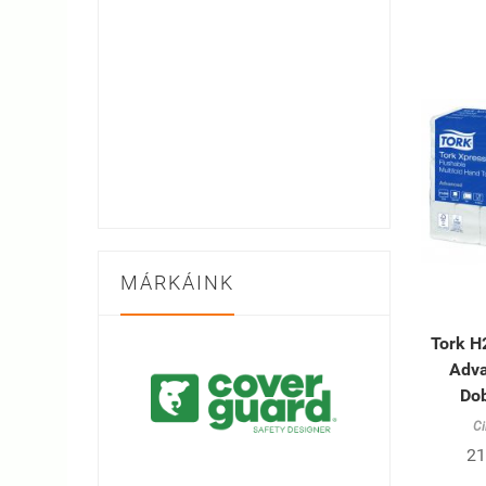
MÁRKÁINK
Tork H
Adva
Dob
C
21