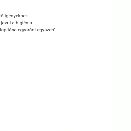
tő igényeknek
javul a higiénia
ilapítása egyaránt egyszerű