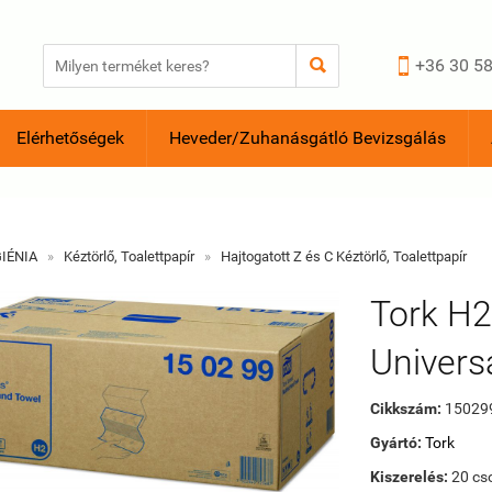


+36 30 58
Elérhetőségek
Heveder/Zuhanásgátló Bevizsgálás
GIÉNIA
»
Kéztörlő, Toalettpapír
»
Hajtogatott Z és C Kéztörlő, Toalettpapír
Tork H2
Univers
Cikkszám:
15029
Gyártó:
Tork
Kiszerelés:
20 c