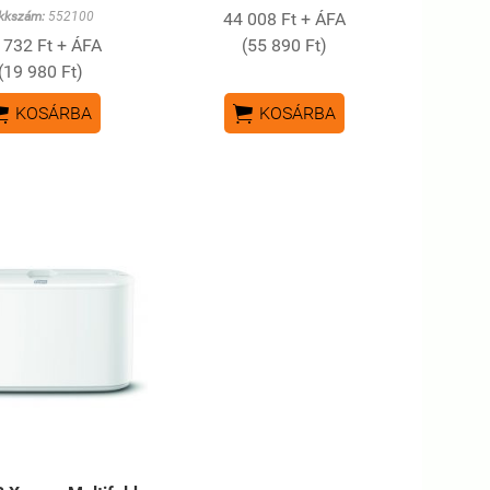
kkszám:
552100
44 008 Ft + ÁFA
 732 Ft + ÁFA
(55 890 Ft)
(19 980 Ft)


KOSÁRBA
KOSÁRBA