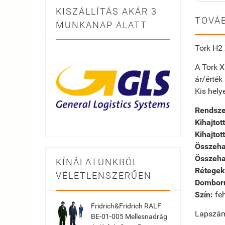
KISZÁLLÍTÁS AKÁR 3
TOVÁB
MUNKANAP ALATT
Tork H2 
A Tork X
ár/érték
Kis hely
Rendsze
Kihajtot
Kihajtot
Összehaj
Összehaj
KÍNÁLATUNKBÓL
Rétegek
VÉLETLENSZERŰEN
Dombor
Szín:
feh
Fridrich&Fridrich RALF
Lapszám
BE-01-005 Mellesnadrág