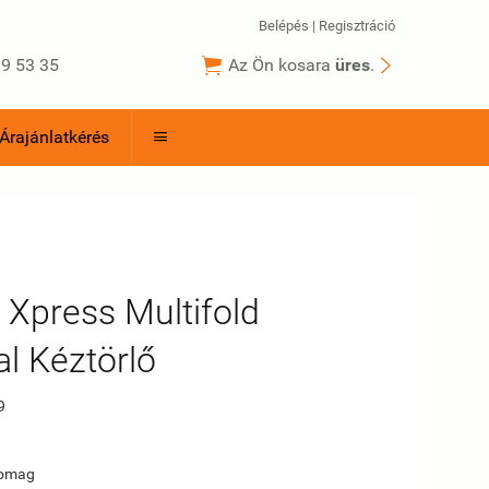
Belépés
|
Regisztráció


9 53 35
Az Ön kosara
üres
.
Árajánlatkérés

 Xpress Multifold
al Kéztörlő
9
somag