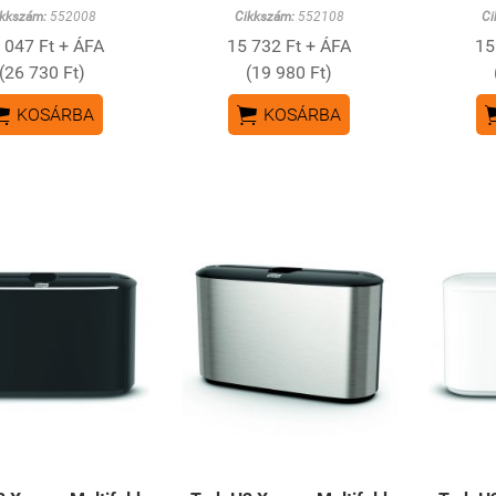
ikkszám:
552008
Cikkszám:
552108
Ci
 047 Ft + ÁFA
15 732 Ft + ÁFA
15
(26 730 Ft)
(19 980 Ft)


KOSÁRBA
KOSÁRBA