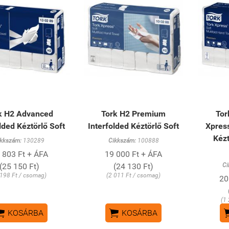
k H2 Advanced
Tork H2 Premium
Tor
lded Kéztörlő Soft
Interfolded Kéztörlő Soft
Xpress
Kézt
ikkszám:
130289
Cikkszám:
100888
 803 Ft + ÁFA
19 000 Ft + ÁFA
(25 150 Ft)
(24 130 Ft)
Ci
 198 Ft / csomag)
(2 011 Ft / csomag)
20
(1


KOSÁRBA
KOSÁRBA