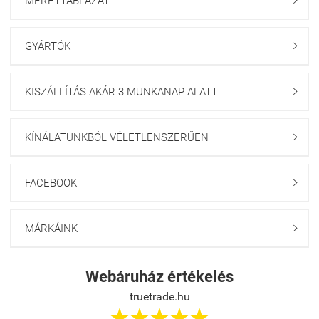
MÉRETTÁBLÁZAT

GYÁRTÓK

KISZÁLLÍTÁS AKÁR 3 MUNKANAP ALATT

KÍNÁLATUNKBÓL VÉLETLENSZERŰEN

FACEBOOK

MÁRKÁINK

Webáruház értékelés
truetrade.hu




