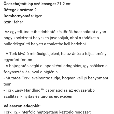
Összehajtott lap szélessége:
21.2 cm
Rétegek száma:
2
Dombornyomás:
igen
Szín:
fehér
-Az egyedi, toalettbe dobható kéztörlők használatát olyan
nagy kockázatú helyeken javasoljuk, ahol a törlőket a
hulladékgyűjtő helyett a toalettbe kell bedobni
- A Tork kiváló minőséget jelent, ha az ár és a teljesítmény
egyaránt fontos
- A hajtogatás segíti a laponkénti adagolást, így csökken a
fogyasztás, és javul a higiénia
- Mutatós Tork levélminta: tudja, hogyan kell jó benyomást
tenni
- Tork Easy Handling™ csomagolás az egyszerűbb
szállítás, kinyitás és tárolás érdekében
Válasszon adagolót:
Tork H2 - Interfold hajtogatású kéztörlő rendszer: