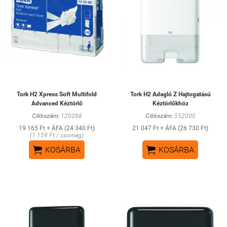
Tork H2 Xpress Soft Multifold
Tork H2 Adagló Z Hajtogatású
Advanced Kéztörlő
Kéztörlőkhöz
Cikkszám:
120288
Cikkszám:
552000
19 165 Ft + ÁFA (24 340 Ft)
21 047 Ft + ÁFA (26 730 Ft)
(1 159 Ft / csomag)


KOSÁRBA
KOSÁRBA