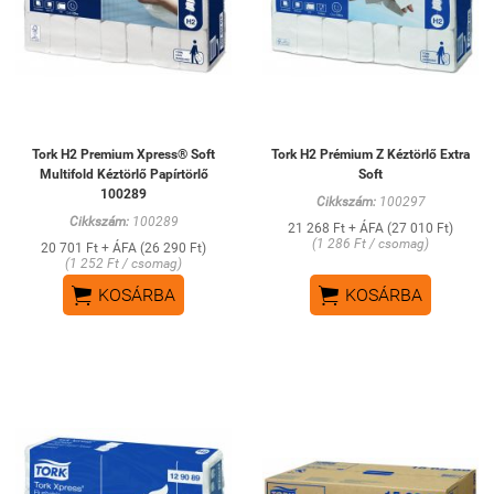
Tork H2 Premium Xpress® Soft
Tork H2 Prémium Z Kéztörlő Extra
Multifold Kéztörlő Papírtörlő
Soft
100289
Cikkszám:
100297
Cikkszám:
100289
21 268 Ft + ÁFA (27 010 Ft)
(1 286 Ft / csomag)
20 701 Ft + ÁFA (26 290 Ft)
(1 252 Ft / csomag)


KOSÁRBA
KOSÁRBA