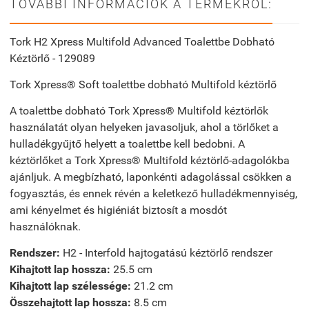
TOVÁBBI INFORMÁCIÓK A TERMÉKRŐL:
Tork H2 Xpress Multifold Advanced Toalettbe Dobható
Kéztörlő - 129089
Tork Xpress® Soft toalettbe dobható Multifold kéztörlő
A toalettbe dobható Tork Xpress® Multifold kéztörlők
használatát olyan helyeken javasoljuk, ahol a törlőket a
hulladékgyűjtő helyett a toalettbe kell bedobni. A
kéztörlőket a Tork Xpress® Multifold kéztörlő-adagolókba
ajánljuk. A megbízható, laponkénti adagolással csökken a
fogyasztás, és ennek révén a keletkező hulladékmennyiség,
ami kényelmet és higiéniát biztosít a mosdót
használóknak.
Rendszer:
H2 - Interfold hajtogatású kéztörlő rendszer
Kihajtott lap hossza:
25.5 cm
Kihajtott lap szélessége:
21.2 cm
Összehajtott lap hossza:
8.5 cm