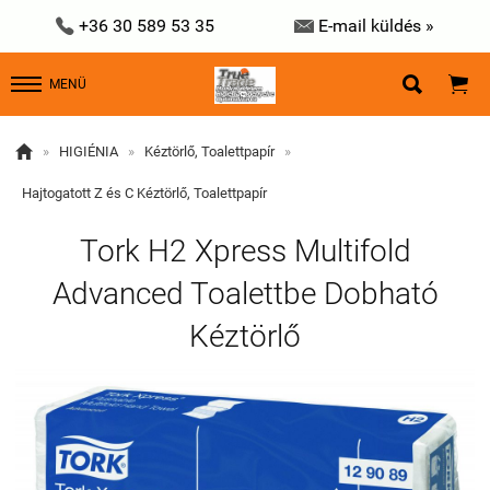


+36 30 589 53 35
E-mail küldés »


MENÜ

»
HIGIÉNIA
»
Kéztörlő, Toalettpapír
»
Hajtogatott Z és C Kéztörlő, Toalettpapír
Tork H2 Xpress Multifold
Advanced Toalettbe Dobható
Kéztörlő