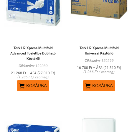
Tork H2 Xpress Multifold
Tork H2 Xpress Multifold
Advanced Toalettbe Dobható
Universal Kéztörlő
Kéztörlő
Cikkszám:
150299
Cikkszám:
129089
16 780 Ft + ÁFA (21 310 Ft)
(1 066 Ft / csomag)
21 268 Ft + ÁFA (27 010 Ft)
(1 286 Ft / csomag)


KOSÁRBA
KOSÁRBA