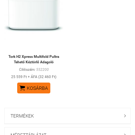
Tork H2 Xpress Multifold Pultra
Tehető Kéztörlő Adagoló
Cikkszám:
552200
25 559 Ft + ÁFA (32 460 Ft)

KOSÁRBA
TERMÉKEK
