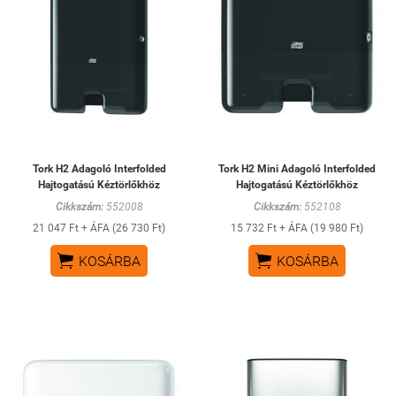
Tork H2 Adagoló Interfolded
Tork H2 Mini Adagoló Interfolded
Hajtogatású Kéztörlőkhöz
Hajtogatású Kéztörlőkhöz
Cikkszám:
552008
Cikkszám:
552108
21 047 Ft + ÁFA (26 730 Ft)
15 732 Ft + ÁFA (19 980 Ft)


KOSÁRBA
KOSÁRBA