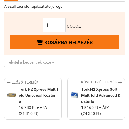
A szállítási idő tájékoztató jellegű
doboz

KOSÁRBA HELYEZÉS
Felvitel a kedvencek közé »


KÖVETKEZŐ TERMÉK
ELŐZŐ TERMÉK
Tork H2 Xpress Multif
Tork H2 Xpress Soft
old Universal Kéztörl
Multifold Advanced K
ő
éztörlő
16 780 Ft + ÁFA
19 165 Ft + ÁFA
(21 310 Ft)
(24 340 Ft)