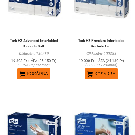
Tork H2 Advanced Interfolded
Tork H2 Premium Interfolded
Kéztörlő Soft
Kéztörlő Soft
Cikkszám:
130289
Cikkszám:
100888
19 803 Ft + ÁFA (25 150 Ft)
19 000 Ft + ÁFA (24 130 Ft)
(1 198 Ft / csomag)
(2 011 Ft / csomag)


KOSÁRBA
KOSÁRBA