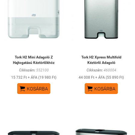
Tork H2 Mini Adagoló Z
Tork H2 Xpress Multifold
Hajtogatású Kéztörlőkhöz
Kéztörlő Adagoló
Cikkszám:
552100
Cikkszám:
460004
15 732 Ft + ÁFA (19 980 Ft)
44 008 Ft + ÁFA (55 890 Ft)


KOSÁRBA
KOSÁRBA