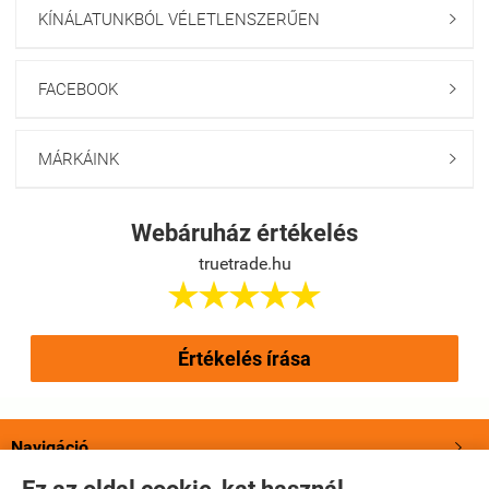
KÍNÁLATUNKBÓL VÉLETLENSZERŰEN

FACEBOOK

MÁRKÁINK

Webáruház értékelés
truetrade.hu





Értékelés írása
Navigáció
