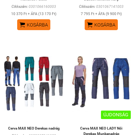
Cikkszám:
0301066160003
Cikkszám:
0301067141003
10 370 Ft + ÁFA (13 170 Ft)
7 795 Ft + ÁFA (9 900 Ft)


KOSÁRBA
KOSÁRBA
ÚJDONSÁG
Cerva MAX NEO Derekas nadrág
Cerva MAX NEO LADY Női
Derekas Munkanadrág