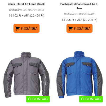
Cerva Pilot 3 Az 1-ben Dzseki
Portwest Pilóta Dzseki 3 Az 1-
ben
Cikkszám:
0301002240003
Cikkszám:
PW-PJ20NARL
16 102 Ft + ÁFA (20 450 Ft)
15 906 Ft + ÁFA (20 200 Ft)


KOSÁRBA
KOSÁRBA
ÚJDONSÁG
ÚJDONSÁG