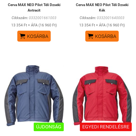
Cerva MAX NEO Pilot Téli Dzseki
Cerva MAX NEO Pilot Téli Dzseki
Antracit
Kék
Cikkszám:
0332001661003
Cikkszám:
0332001640003
13 354 Ft + ÁFA (16 960 Ft)
13 354 Ft + ÁFA (16 960 Ft)


KOSÁRBA
KOSÁRBA
ÚJDONSÁG
EGYEDI RENDELÉSRE