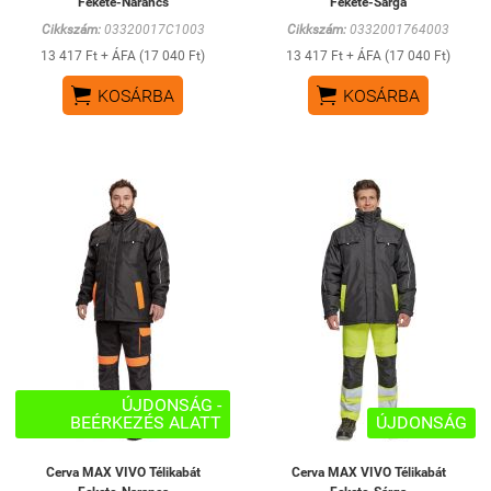
Fekete-Narancs
Fekete-Sárga
Cikkszám:
03320017C1003
Cikkszám:
0332001764003
13 417 Ft + ÁFA (17 040 Ft)
13 417 Ft + ÁFA (17 040 Ft)


KOSÁRBA
KOSÁRBA
ÚJDONSÁG -
BEÉRKEZÉS ALATT
ÚJDONSÁG
Cerva MAX VIVO Télikabát
Cerva MAX VIVO Télikabát