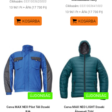
Cikkszám:
0331003620003
Cikkszám:
0331003641003
13 961 Ft + ÁFA (17 730 Ft)
13 961 Ft + ÁFA (17 730 Ft)


KOSÁRBA
KOSÁRBA
ÚJDONSÁG
ÚJDONSÁG
Cerva MAX NEO Pilot Téli Dzseki
Cerva MAX NEO LIGHT Dzseki
Kék
Átmeneti Zöld