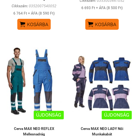
Cikkszám:
0353003441052
Cikkszám:
0352007540052
6 693 Ft + ÁFA (8 500 Ft)
6 764 Ft + ÁFA (8 590 Ft)


KOSÁRBA
KOSÁRBA
ÚJDONSÁG
ÚJDONSÁG
Cerva MAX NEO REFLEX
Cerva MAX NEO LADY Női
Mellesnadrág
Munkakabát