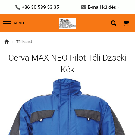


+36 30 589 53 35
E-mail küldés »


MENÜ

»
Télikabát
Cerva MAX NEO Pilot Téli Dzseki
Kék