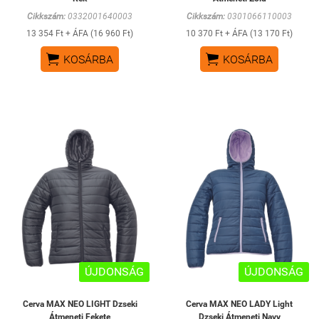
Cikkszám:
0332001640003
Cikkszám:
0301066110003
13 354 Ft + ÁFA (16 960 Ft)
10 370 Ft + ÁFA (13 170 Ft)


KOSÁRBA
KOSÁRBA
ÚJDONSÁG
ÚJDONSÁG
Cerva MAX NEO LIGHT Dzseki
Cerva MAX NEO LADY Light
Átmeneti Fekete
Dzseki Átmeneti Navy