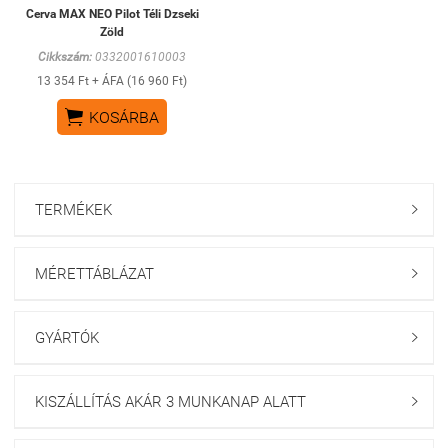
Cerva MAX NEO Pilot Téli Dzseki
Zöld
Cikkszám:
0332001610003
13 354 Ft + ÁFA (16 960 Ft)

KOSÁRBA
TERMÉKEK

MÉRETTÁBLÁZAT

GYÁRTÓK

KISZÁLLÍTÁS AKÁR 3 MUNKANAP ALATT
