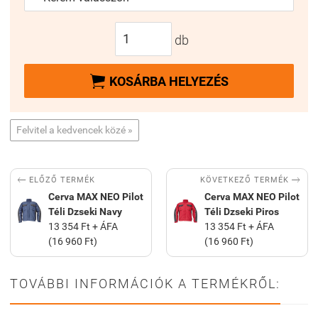
db

KOSÁRBA HELYEZÉS
Felvitel a kedvencek közé »


KÖVETKEZŐ TERMÉK
ELŐZŐ TERMÉK
Cerva MAX NEO Pilot
Cerva MAX NEO Pilot
Téli Dzseki Navy
Téli Dzseki Piros
13 354 Ft + ÁFA
13 354 Ft + ÁFA
(16 960 Ft)
(16 960 Ft)
TOVÁBBI INFORMÁCIÓK A TERMÉKRŐL: