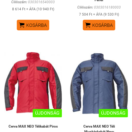
Cikkszám:
0303016540003
Cikkszám:
0303016180003
8 614 Ft + ÁFA (10 940 Ft)
7 504 Ft + ÁFA (9 530 Ft)


KOSÁRBA
KOSÁRBA
ÚJDONSÁG
ÚJDONSÁG
Cerva MAX NEO Télikabát Piros
Cerva MAX NEO Téli
Munkáskabát Navy