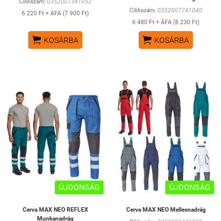
Cikkszám:
0352007341052
Cikkszám:
0352007741040
6 220 Ft + ÁFA (7 900 Ft)
6 480 Ft + ÁFA (8 230 Ft)


KOSÁRBA
KOSÁRBA
ÚJDONSÁG
ÚJDONSÁG
Cerva MAX NEO REFLEX
Cerva MAX NEO Mellesnadrág
Munkanadrág