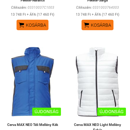
Fekete-Narancs
Fekete-Sárga
Cikkszám:
03310037C1003
Cikkszám:
0331003764003
13 748 Ft + ÁFA (17 460 Ft)
13 748 Ft + ÁFA (17 460 Ft)


KOSÁRBA
KOSÁRBA
ÚJDONSÁG
ÚJDONSÁG
Cerva MAX NEO Téli Mellény Kék
Cerva MAX NEO Light Mellény
Fehér