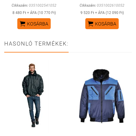
Cikkszám:
0351002541052
Cikkszám:
0351002610052
8 480 Ft + ÁFA (10 770 Ft)
9 520 Ft + ÁFA (12 090 Ft)


KOSÁRBA
KOSÁRBA
HASONLÓ TERMÉKEK: