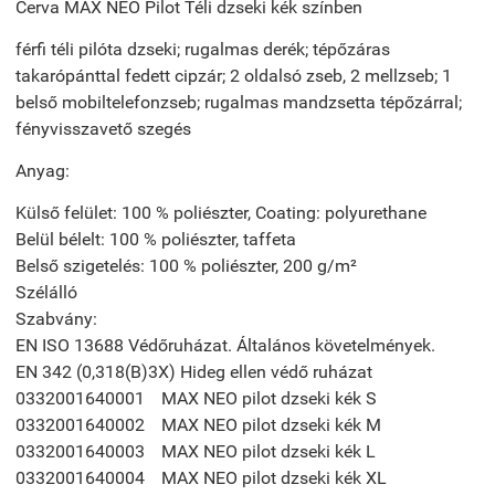
Cerva MAX NEO Pilot Téli dzseki kék színben
férfi téli pilóta dzseki; rugalmas derék; tépőzáras
takarópánttal fedett cipzár; 2 oldalsó zseb, 2 mellzseb; 1
belső mobiltelefonzseb; rugalmas mandzsetta tépőzárral;
fényvisszavető szegés
Anyag:
Külső felület:
100 % poliészter, Coating: polyurethane
Belül bélelt:
100 % poliészter, taffeta
Belső szigetelés:
100 % poliészter, 200 g/m²
Szélálló
Szabvány:
EN ISO 13688 Védőruházat. Általános követelmények.
EN 342 (0,318(B)3X) Hideg ellen védő ruházat
0332001640001
MAX NEO pilot dzseki kék S
0332001640002
MAX NEO pilot dzseki kék M
0332001640003
MAX NEO pilot dzseki kék L
0332001640004
MAX NEO pilot dzseki kék XL