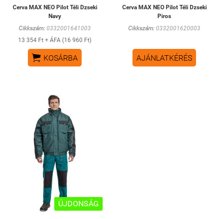
Cerva MAX NEO Pilot Téli Dzseki
Cerva MAX NEO Pilot Téli Dzseki
Navy
Piros
Cikkszám:
0332001641003
Cikkszám:
0332001620003
13 354 Ft + ÁFA (16 960 Ft)

KOSÁRBA
AJÁNLATKÉRÉS
ÚJDONSÁG