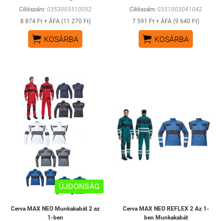
Cikkszám:
0353003510052
Cikkszám:
0351003041042
8 874 Ft + ÁFA (11 270 Ft)
7 591 Ft + ÁFA (9 640 Ft)


KOSÁRBA
KOSÁRBA
ÚJDONSÁG
Cerva MAX NEO Munkakabát 2 az
Cerva MAX NEO REFLEX 2 Az 1-
1-ben
ben Munkakabát