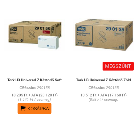
MEGSZŰNT
Tork H3 Universal Z Kéztörlő Soft
Tork H3 Universal Z Kéztörlő Zöld
Cikkszám:
290158
Cikkszám:
290135
18 205 Ft + ÁFA (23 120 Ft)
13 512 Ft + ÁFA (17 160 Ft)
(1 541 Ft / csomag)
(858 Ft / csomag)

KOSÁRBA