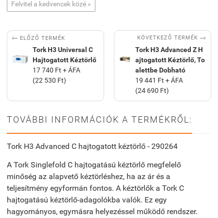
Felvitel a kedvencek közé »


KÖVETKEZŐ TERMÉK
ELŐZŐ TERMÉK
Tork H3 Universal C
Tork H3 Advanced Z H
Hajtogatott Kéztörlő
ajtogatott Kéztörlő, To
17 740 Ft + ÁFA
alettbe Dobható
(22 530 Ft)
19 441 Ft + ÁFA
(24 690 Ft)
TOVÁBBI INFORMÁCIÓK A TERMÉKRŐL:
Tork H3 Advanced C hajtogatott kéztörlő - 290264
A Tork Singlefold C hajtogatású kéztörlő megfelelő
minőség az alapvető kéztörléshez, ha az ár és a
teljesítmény egyformán fontos. A kéztörlők a Tork C
hajtogatású kéztörlő-adagolókba valók. Ez egy
hagyományos, egymásra helyezéssel működő rendszer.