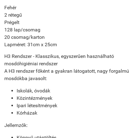
Fehér
2 rétegű
Prégelt
128 lap/csomag
20 csomag/karton
Lapméret: 31cm x 25cm
H3 Rendszer - Klasszikus, egyszerűen használható
mosdóhigiéniai rendszer
A H3 rendszer főként a gyakran látogatott, nagy forgalmú
mosdókba javasolt:
Iskolák, óvodák
Közintézmények
Ipari létesítmények
Kórházak
Jellemzők:
Könnyű utántöltés