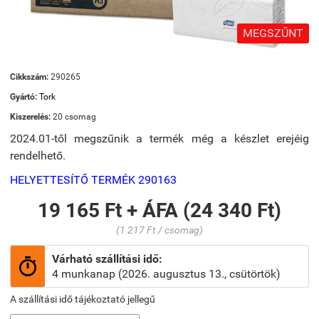
MEGSZŰNT
Cikkszám:
290265
Gyártó:
Tork
Kiszerelés:
20 csomag
2024.01-től megszűnik a termék még a készlet erejéig
rendelhető.
HELYETTESÍTŐ TERMÉK 290
163
19 165 Ft + ÁFA (24 340 Ft)
(1 217 Ft / csomag)
Várható szállítási idő:

4 munkanap (2026. augusztus 13., csütörtök)
A szállítási idő tájékoztató jellegű