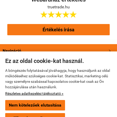
truetrade.hu





Értékelés írása
Navigáció

Ez az oldal cookie-kat használ.
Saját fiók

A böngészés folytatásával jóváhagyja, hogy használjunk az oldal
működéséhez szükséges cookie-kat. Statisztikai, marketing célú
Bemutatkozás

vagy személyre szabással kapcsolatos cookie-kat csak az Ön
hozzájárulása után használunk.
Elérhetőségek

Részletes adatkezelési tájékoztató »
Nem kötelezőek elutasítása
truetrade.hu -
True Trade Kft
-
ÁSZF
-
Adatkezelési tájékoztató