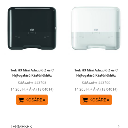
Tork H3 Mini Adagoló Z és C
Tork H3 Mini Adagoló Z és C
Hajtogatású Kéztörlőkhöz
Hajtogatású Kéztörlőkhöz
Cikkszám:
553108
Cikkszám:
553100
14 205 Ft + ÁFA (18 040 Ft)
14 205 Ft + ÁFA (18 040 Ft)


KOSÁRBA
KOSÁRBA
TERMÉKEK
