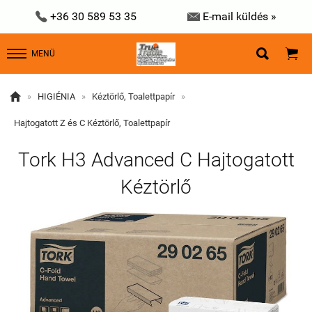


+36 30 589 53 35
E-mail küldés »


MENÜ

»
HIGIÉNIA
»
Kéztörlő, Toalettpapír
»
Hajtogatott Z és C Kéztörlő, Toalettpapír
Tork H3 Advanced C Hajtogatott
Kéztörlő