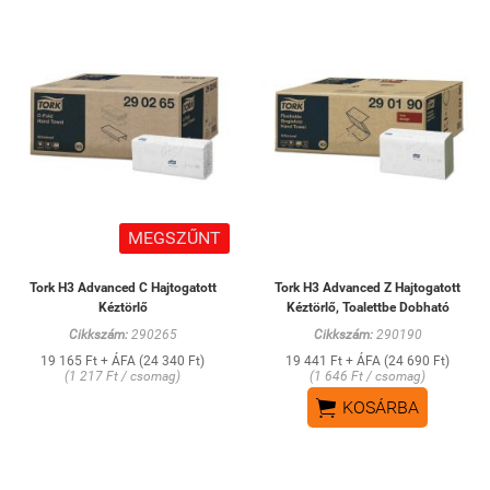
MEGSZŰNT
Tork H3 Advanced C Hajtogatott
Tork H3 Advanced Z Hajtogatott
Kéztörlő
Kéztörlő, Toalettbe Dobható
Cikkszám:
290265
Cikkszám:
290190
19 165 Ft + ÁFA (24 340 Ft)
19 441 Ft + ÁFA (24 690 Ft)
(1 217 Ft / csomag)
(1 646 Ft / csomag)

KOSÁRBA