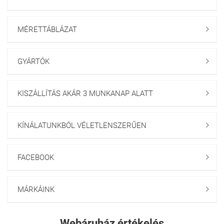
MÉRETTÁBLÁZAT

GYÁRTÓK

KISZÁLLÍTÁS AKÁR 3 MUNKANAP ALATT

KÍNÁLATUNKBÓL VÉLETLENSZERŰEN

FACEBOOK

MÁRKÁINK

Webáruház értékelés