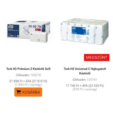
MEGSZŰNT
Tork H3 Prémium Z Kéztörlő Soft
Tork H3 Universal C Hajtogatott
Kéztörlő
Cikkszám:
100278
Cikkszám:
120181
21 898 Ft + ÁFA (27 810 Ft)
(1 854 Ft / csomag)
17 740 Ft + ÁFA (22 530 Ft)
(939 Ft / csomag)

KOSÁRBA