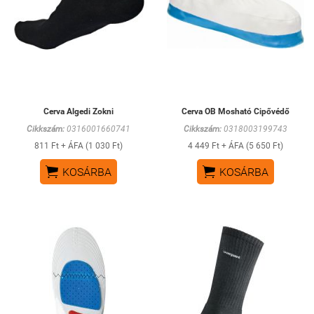
Cerva Algedi Zokni
Cerva OB Mosható Cipővédő
Cikkszám:
0316001660741
Cikkszám:
0318003199743
811 Ft + ÁFA (1 030 Ft)
4 449 Ft + ÁFA (5 650 Ft)


KOSÁRBA
KOSÁRBA