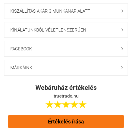
KISZÁLLÍTÁS AKÁR 3 MUNKANAP ALATT

KÍNÁLATUNKBÓL VÉLETLENSZERŰEN

FACEBOOK

MÁRKÁINK

Webáruház értékelés
truetrade.hu





Értékelés írása