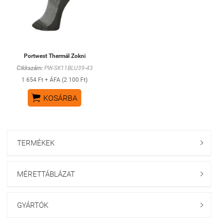
Portwest Thermál Zokni
Cikkszám:
PW-SK11BLU39-43
1 654 Ft + ÁFA (2 100 Ft)

KOSÁRBA
TERMÉKEK

MÉRETTÁBLÁZAT

GYÁRTÓK
