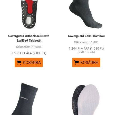
Coverguard Orthoclase Breath
Coverguard Zokni Bambou
Szellőző Talpbetét
Cikkszám:
BAMB3
Cikkszám:
ORTBR4
1 244 Ft + ÁFA (1 580 Ft)
(790 Ft / db)
1 598 Ft + ÁFA (2 030 Ft)


KOSÁRBA
KOSÁRBA