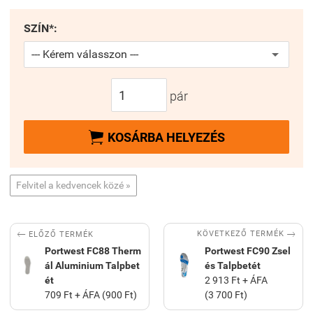
SZÍN*:
pár

KOSÁRBA HELYEZÉS
Felvitel a kedvencek közé »


KÖVETKEZŐ TERMÉK
ELŐZŐ TERMÉK
Portwest FC88 Therm
Portwest FC90 Zsel
ál Aluminium Talpbet
és Talpbetét
ét
2 913 Ft + ÁFA
709 Ft + ÁFA (900 Ft)
(3 700 Ft)