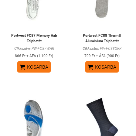
Portwest FC87 Memory Hab
Portwest FC88 Thermál
Talpbetét
Aluminium Talpbetét
Cikkszám:
PW-FC87WHR
Cikkszám:
PW-FC88GRR
866 Ft + ÁFA (1 100 Ft)
709 Ft + ÁFA (900 Ft)


KOSÁRBA
KOSÁRBA