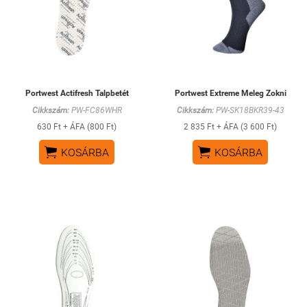
Portwest Actifresh Talpbetét
Portwest Extreme Meleg Zokni
Cikkszám:
PW-FC86WHR
Cikkszám:
PW-SK18BKR39-43
630 Ft + ÁFA (800 Ft)
2 835 Ft + ÁFA (3 600 Ft)


KOSÁRBA
KOSÁRBA