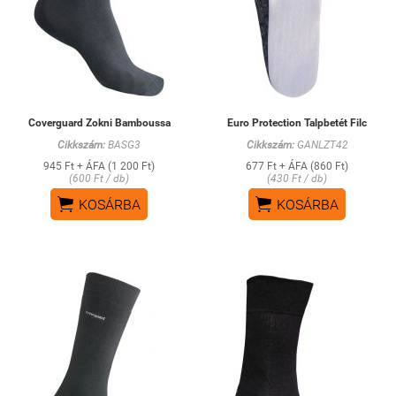
Coverguard Zokni Bamboussa
Euro Protection Talpbetét Filc
Cikkszám:
BASG3
Cikkszám:
GANLZT42
945 Ft + ÁFA (1 200 Ft)
677 Ft + ÁFA (860 Ft)
(600 Ft / db)
(430 Ft / db)


KOSÁRBA
KOSÁRBA