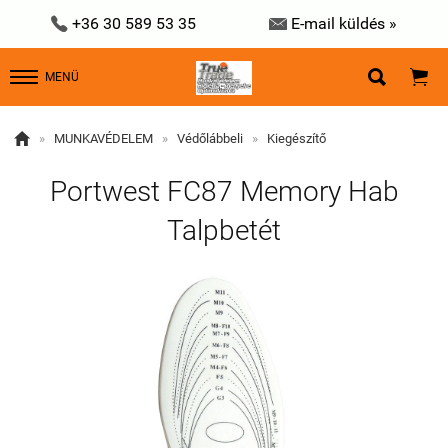


+36 30 589 53 35
E-mail küldés »


MENÜ

»
MUNKAVÉDELEM
»
Védőlábbeli
»
Kiegészítő
Portwest FC87 Memory Hab
Talpbetét