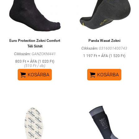
Euro Protection Zokni Comfort
Panda Wasat Zokni
Téli Sötét
Cikkszám:
0316001400743
Cikkszám:
GANZOKNI441
1 197 Ft + ÁFA (1 520 Ft)
803 Ft + ÁFA (1 020 Ft)
(510 Ft / db)


KOSÁRBA
KOSÁRBA