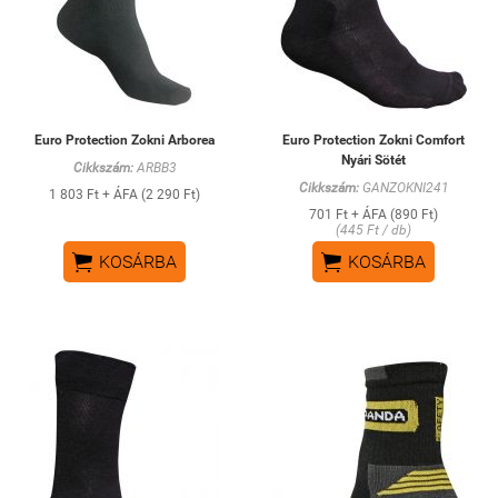
Euro Protection Zokni Arborea
Euro Protection Zokni Comfort
Nyári Sötét
Cikkszám:
ARBB3
Cikkszám:
GANZOKNI241
1 803 Ft + ÁFA (2 290 Ft)
701 Ft + ÁFA (890 Ft)
(445 Ft / db)


KOSÁRBA
KOSÁRBA