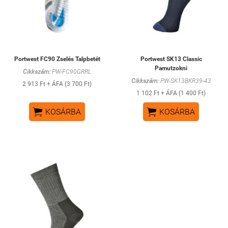
Portwest FC90 Zselés Talpbetét
Portwest SK13 Classic
Pamutzokni
Cikkszám:
PW-FC90GRRL
Cikkszám:
PW-SK13BKR39-43
2 913 Ft + ÁFA (3 700 Ft)
1 102 Ft + ÁFA (1 400 Ft)


KOSÁRBA
KOSÁRBA