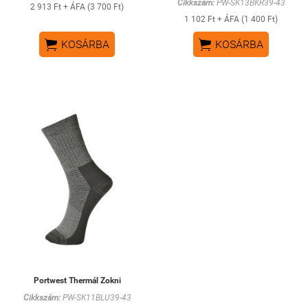
Cikkszám:
PW-SK13BKR39-43
2 913 Ft + ÁFA (3 700 Ft)
1 102 Ft + ÁFA (1 400 Ft)


KOSÁRBA
KOSÁRBA
Portwest Thermál Zokni
Cikkszám:
PW-SK11BLU39-43