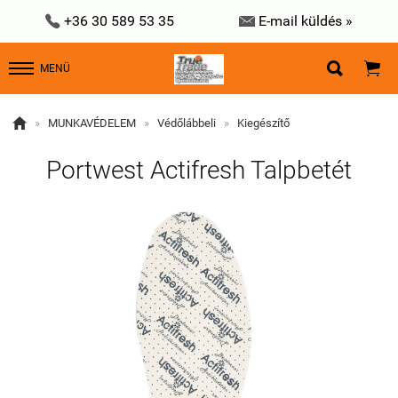


+36 30 589 53 35
E-mail küldés »


MENÜ

»
MUNKAVÉDELEM
»
Védőlábbeli
»
Kiegészítő
Portwest Actifresh Talpbetét