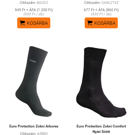
Cikkszám:
BASG3
Cikkszám:
GANLZT42
945 Ft + ÁFA (1 200 Ft)
677 Ft + ÁFA (860 Ft)
(600 Ft / db)
(430 Ft / db)


KOSÁRBA
KOSÁRBA
Euro Protection Zokni Arborea
Euro Protection Zokni Comfort
Nyári Sötét
Cikkszám:
ARBB3