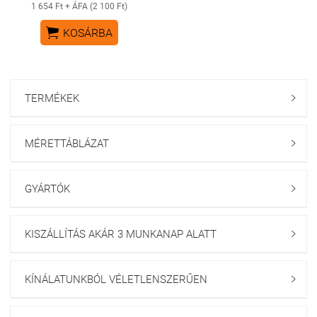
1 654 Ft + ÁFA (2 100 Ft)

KOSÁRBA
TERMÉKEK

MÉRETTÁBLÁZAT

GYÁRTÓK

KISZÁLLÍTÁS AKÁR 3 MUNKANAP ALATT

KÍNÁLATUNKBÓL VÉLETLENSZERŰEN
