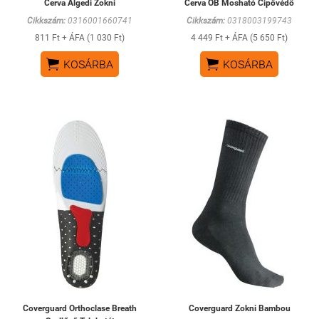
Cerva Algedi Zokni
Cerva OB Mosható Cipővédő
Cikkszám:
0316001660741
Cikkszám:
0318003199743
811 Ft + ÁFA (1 030 Ft)
4 449 Ft + ÁFA (5 650 Ft)


KOSÁRBA
KOSÁRBA
Coverguard Orthoclase Breath
Coverguard Zokni Bambou