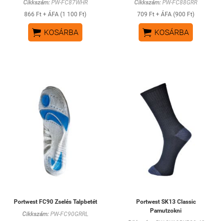
Cikkszám:
PW-FC87WHR
Cikkszám:
PW-FC88GRR
866 Ft + ÁFA (1 100 Ft)
709 Ft + ÁFA (900 Ft)


KOSÁRBA
KOSÁRBA
Portwest FC90 Zselés Talpbetét
Portwest SK13 Classic
Pamutzokni
Cikkszám:
PW-FC90GRRL