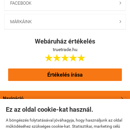
FACEBOOK

MÁRKÁINK

Webáruház értékelés
truetrade.hu





Értékelés írása
Navigáció

Ez az oldal cookie-kat használ.
Saját fiók

A böngészés folytatásával jóváhagyja, hogy használjunk az oldal
működéséhez szükséges cookie-kat. Statisztikai, marketing célú
Bemutatkozás
