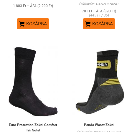
Cikkszám:
GANZOKNI241
1 803 Ft + ÁFA (2 290 Ft)
701 Ft + ÁFA (890 Ft)
(445 Ft / db)


KOSÁRBA
KOSÁRBA
Euro Protection Zokni Comfort
Panda Wasat Zokni
Téli Sötét