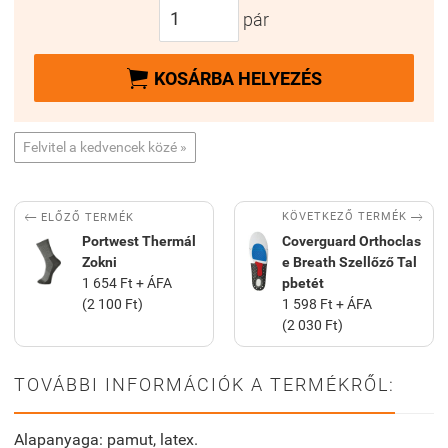
pár

KOSÁRBA HELYEZÉS
Felvitel a kedvencek közé »


KÖVETKEZŐ TERMÉK
ELŐZŐ TERMÉK
Portwest Thermál
Coverguard Orthoclas
Zokni
e Breath Szellőző Tal
1 654 Ft + ÁFA
pbetét
(2 100 Ft)
1 598 Ft + ÁFA
(2 030 Ft)
TOVÁBBI INFORMÁCIÓK A TERMÉKRŐL:
Alapanyaga: pamut, latex.