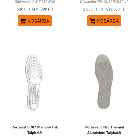
Cikkszám:
PW-FC86WHR
Cikkszám:
PW-SK18BKR39-43
630 Ft + ÁFA (800 Ft)
2 835 Ft + ÁFA (3 600 Ft)


KOSÁRBA
KOSÁRBA
Portwest FC87 Memory Hab
Portwest FC88 Thermál
Talpbetét
Aluminium Talpbetét