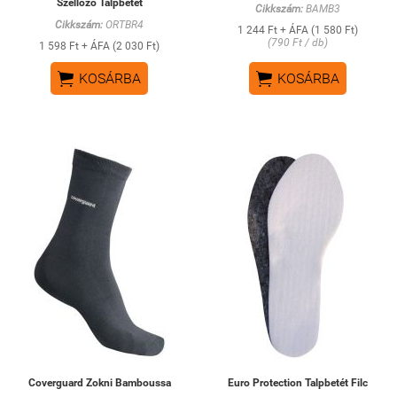
Szellőző Talpbetét
Cikkszám:
BAMB3
Cikkszám:
ORTBR4
1 244 Ft + ÁFA (1 580 Ft)
(790 Ft / db)
1 598 Ft + ÁFA (2 030 Ft)


KOSÁRBA
KOSÁRBA
Coverguard Zokni Bamboussa
Euro Protection Talpbetét Filc