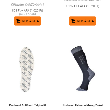
Cikkszám:
0316001400743
Cikkszám:
GANZOKNI441
1 197 Ft + ÁFA (1 520 Ft)
803 Ft + ÁFA (1 020 Ft)
(510 Ft / db)


KOSÁRBA
KOSÁRBA
Portwest Actifresh Talpbetét
Portwest Extreme Meleg Zokni