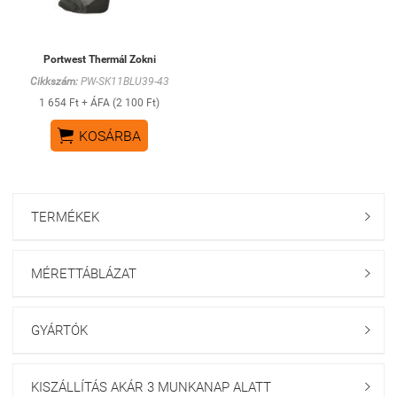
Portwest Thermál Zokni
Cikkszám:
PW-SK11BLU39-43
1 654 Ft + ÁFA (2 100 Ft)

KOSÁRBA
TERMÉKEK

MÉRETTÁBLÁZAT

GYÁRTÓK

KISZÁLLÍTÁS AKÁR 3 MUNKANAP ALATT
