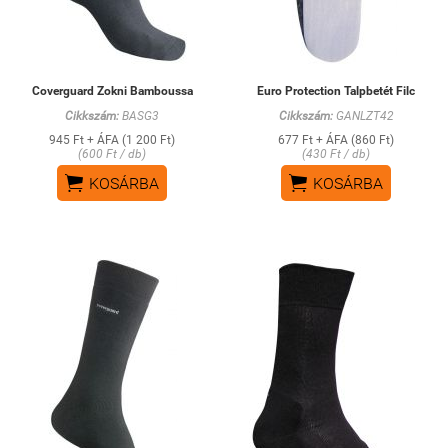
Coverguard Zokni Bamboussa
Euro Protection Talpbetét Filc
Cikkszám:
BASG3
Cikkszám:
GANLZT42
945 Ft + ÁFA (1 200 Ft)
677 Ft + ÁFA (860 Ft)
(600 Ft / db)
(430 Ft / db)


KOSÁRBA
KOSÁRBA