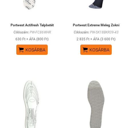
Portwest Actifresh Talpbetét
Portwest Extreme Meleg Zokni
Cikkszám:
PW-FC86WHR
Cikkszám:
PW-SK18BKR39-43
630 Ft + ÁFA (800 Ft)
2 835 Ft + ÁFA (3 600 Ft)


KOSÁRBA
KOSÁRBA