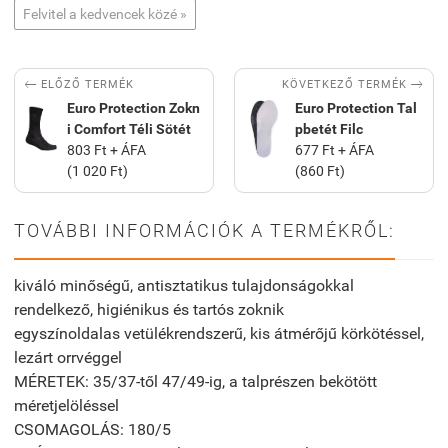
Felvitel a kedvencek közé »


KÖVETKEZŐ TERMÉK
ELŐZŐ TERMÉK
Euro Protection Zokn
Euro Protection Tal
i Comfort Téli Sötét
pbetét Filc
803 Ft + ÁFA
677 Ft + ÁFA
(1 020 Ft)
(860 Ft)
TOVÁBBI INFORMÁCIÓK A TERMÉKRŐL:
kiváló minőségű, antisztatikus tulajdonságokkal
rendelkező, higiénikus és tartós zoknik
egyszínoldalas vetülékrendszerű, kis átmérőjű körkötéssel,
lezárt orrvéggel
MÉRETEK: 35/37-től 47/49-ig, a talprészen bekötött
méretjelöléssel
CSOMAGOLÁS: 180/5