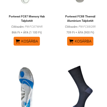
Portwest FC87 Memory Hab
Portwest FC88 Thermál
Talpbetét
Aluminium Talpbetét
Cikkszám:
PW-FC87WHR
Cikkszám:
PW-FC88GRR
866 Ft + ÁFA (1 100 Ft)
709 Ft + ÁFA (900 Ft)


KOSÁRBA
KOSÁRBA