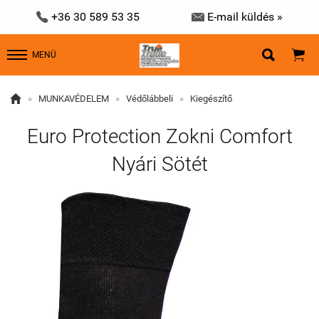


+36 30 589 53 35
E-mail küldés »


MENÜ

»
MUNKAVÉDELEM
»
Védőlábbeli
»
Kiegészítő
Euro Protection Zokni Comfort
Nyári Sötét