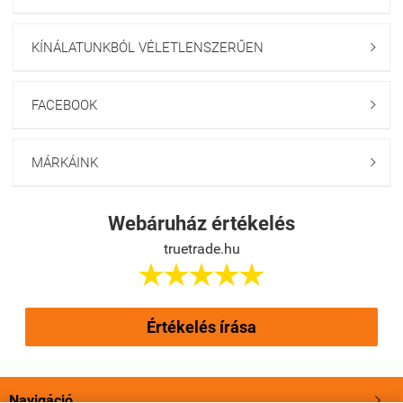
KÍNÁLATUNKBÓL VÉLETLENSZERŰEN

FACEBOOK

MÁRKÁINK

Webáruház értékelés
truetrade.hu





Értékelés írása
Navigáció
