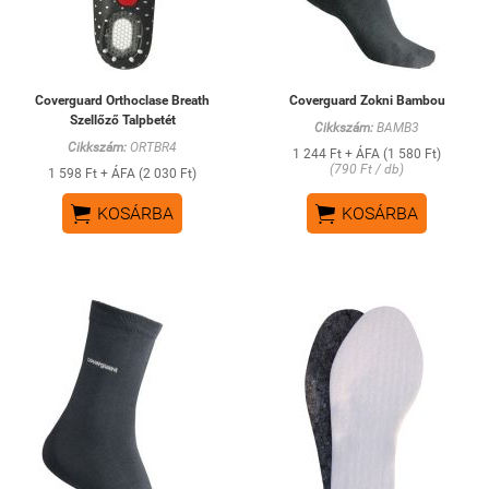
Coverguard Orthoclase Breath
Coverguard Zokni Bambou
Szellőző Talpbetét
Cikkszám:
BAMB3
Cikkszám:
ORTBR4
1 244 Ft + ÁFA (1 580 Ft)
(790 Ft / db)
1 598 Ft + ÁFA (2 030 Ft)


KOSÁRBA
KOSÁRBA