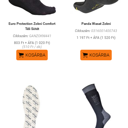
Euro Protection Zokni Comfort
Panda Wasat Zokni
Téli Sötét
Cikkszám:
0316001400743
Cikkszám:
GANZOKNI441
1 197 Ft + ÁFA (1 520 Ft)
803 Ft + ÁFA (1 020 Ft)
(510 Ft / db)


KOSÁRBA
KOSÁRBA