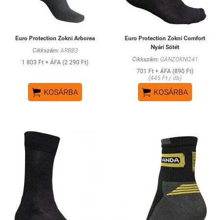
Euro Protection Zokni Arborea
Euro Protection Zokni Comfort
Nyári Sötét
Cikkszám:
ARBB3
Cikkszám:
GANZOKNI241
1 803 Ft + ÁFA (2 290 Ft)
701 Ft + ÁFA (890 Ft)
(445 Ft / db)


KOSÁRBA
KOSÁRBA