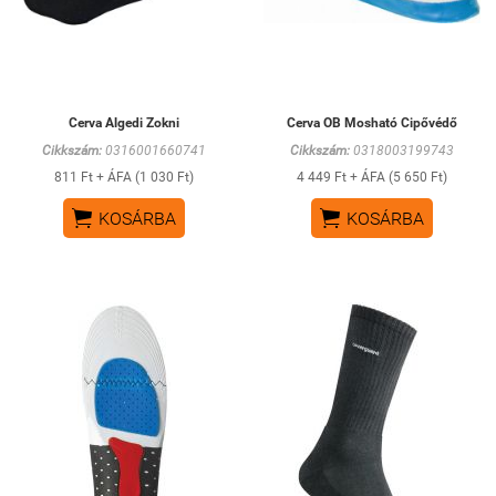
Cerva Algedi Zokni
Cerva OB Mosható Cipővédő
Cikkszám:
0316001660741
Cikkszám:
0318003199743
811 Ft + ÁFA (1 030 Ft)
4 449 Ft + ÁFA (5 650 Ft)


KOSÁRBA
KOSÁRBA