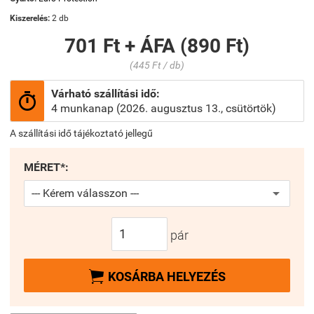
Kiszerelés:
2 db
701 Ft + ÁFA (890 Ft)
(445 Ft / db)
Várható szállítási idő:

4 munkanap (2026. augusztus 13., csütörtök)
A szállítási idő tájékoztató jellegű
MÉRET*:
pár

KOSÁRBA HELYEZÉS