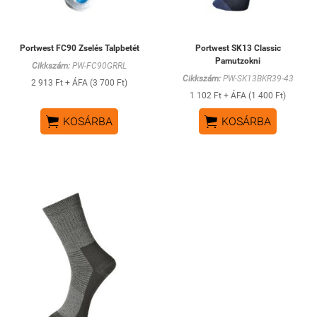
Portwest FC90 Zselés Talpbetét
Portwest SK13 Classic
Pamutzokni
Cikkszám:
PW-FC90GRRL
Cikkszám:
PW-SK13BKR39-43
2 913 Ft + ÁFA (3 700 Ft)
1 102 Ft + ÁFA (1 400 Ft)


KOSÁRBA
KOSÁRBA