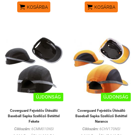


KOSÁRBA
KOSÁRBA
ÚJDONSÁG
ÚJDONSÁG
Coverguard Fejvédős Ütésálló
Coverguard Fejvédős Ütésálló
Baseball Sapka Szellőző Betéttel
Baseball Sapka Szellőző Betéttel
Fekete
Narancs
Cikkszám:
6CMM010NSI
Cikkszám:
6CHV170NSI