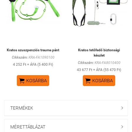
Kratos szuszpenziós trauma pánt
Kratos tetőfedő biztonsági
készlet
Cikkszám:
KRA-FA1090100
Cikkszám:
KRA-FA8010400
4 252 Ft + ÁFA (5 400 Ft)
43 677 Ft + ÁFA (55 470 Ft)


KOSÁRBA
KOSÁRBA
TERMÉKEK

MÉRETTÁBLÁZAT
