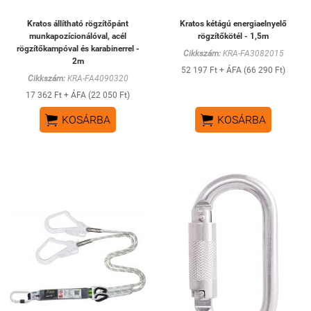
Kratos állítható rögzítőpánt
Kratos kétágú energiaelnyelő
munkapozícionálóval, acél
rögzítőkötél - 1,5m
rögzítőkampóval és karabinerrel -
Cikkszám:
KRA-FA3082015
2m
52 197 Ft + ÁFA (66 290 Ft)
Cikkszám:
KRA-FA4090320
17 362 Ft + ÁFA (22 050 Ft)


KOSÁRBA
KOSÁRBA