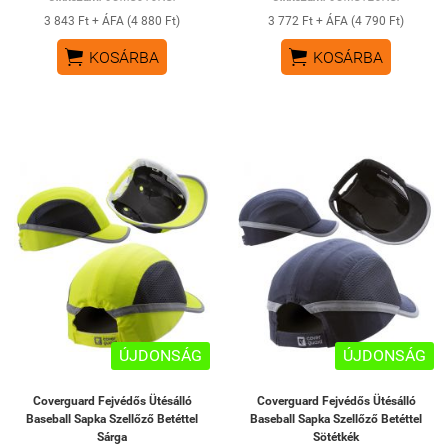
3 843 Ft + ÁFA (4 880 Ft)
3 772 Ft + ÁFA (4 790 Ft)


KOSÁRBA
KOSÁRBA
ÚJDONSÁG
ÚJDONSÁG
Coverguard Fejvédős Ütésálló
Coverguard Fejvédős Ütésálló
Baseball Sapka Szellőző Betéttel
Baseball Sapka Szellőző Betéttel
Sárga
Sötétkék