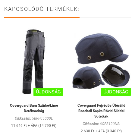
KAPCSOLÓDÓ TERMÉKEK:
ÚJDONSÁG
ÚJDONSÁG
Coverguard Baru Szürke/Lime
Coverguard Fejvédős Ütésálló
Deréknadrág
Baseball Sapka Rövid Silddel
Sötétkék
Cikkszám:
5BRP05000L
Cikkszám:
6CPS120NSI
11 646 Ft + ÁFA (14 790 Ft)
2 630 Ft + ÁFA (3 340 Ft)