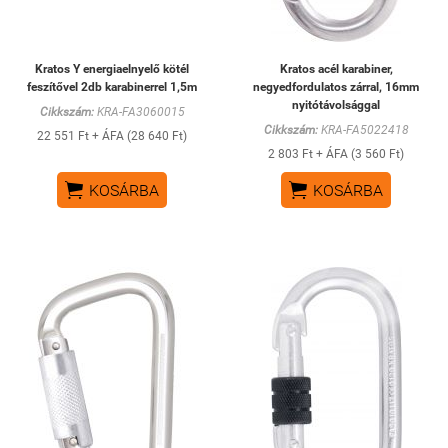
Kratos Y energiaelnyelő kötél
Kratos acél karabiner,
feszítővel 2db karabinerrel 1,5m
negyedfordulatos zárral, 16mm
nyitótávolsággal
Cikkszám:
KRA-FA3060015
Cikkszám:
KRA-FA5022418
22 551 Ft + ÁFA (28 640 Ft)
2 803 Ft + ÁFA (3 560 Ft)


KOSÁRBA
KOSÁRBA