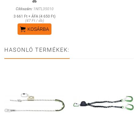
db
Cikkszám:
1NITL35010
3 661 Ft + ÁFA (4 650 Ft)
(47 Ft / db)

KOSÁRBA
HASONLÓ TERMÉKEK: