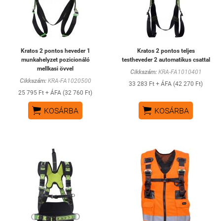
Kratos 2 pontos heveder 1
Kratos 2 pontos teljes
munkahelyzet pozicionáló
testheveder 2 automatikus csattal
mellkasi övvel
Cikkszám:
KRA-FA1010401
Cikkszám:
KRA-FA1020500
33 283 Ft + ÁFA (42 270 Ft)
25 795 Ft + ÁFA (32 760 Ft)


KOSÁRBA
KOSÁRBA