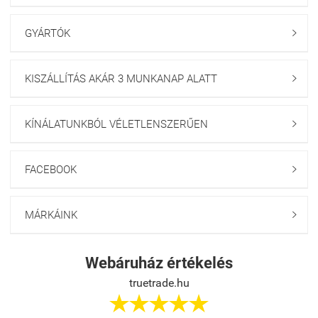
GYÁRTÓK

KISZÁLLÍTÁS AKÁR 3 MUNKANAP ALATT

KÍNÁLATUNKBÓL VÉLETLENSZERŰEN

FACEBOOK

MÁRKÁINK

Webáruház értékelés
truetrade.hu




