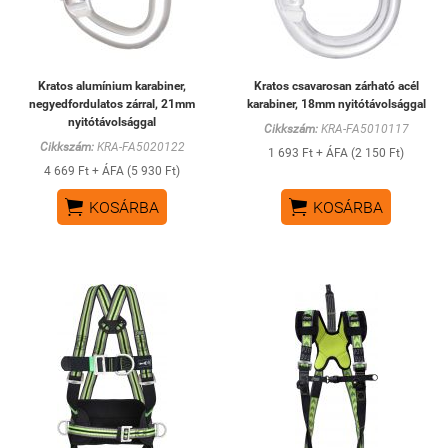
Kratos alumínium karabiner,
Kratos csavarosan zárható acél
negyedfordulatos zárral, 21mm
karabiner, 18mm nyitótávolsággal
nyitótávolsággal
Cikkszám:
KRA-FA5010117
Cikkszám:
KRA-FA5020122
1 693 Ft + ÁFA (2 150 Ft)
4 669 Ft + ÁFA (5 930 Ft)


KOSÁRBA
KOSÁRBA