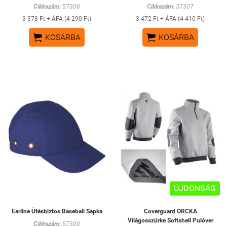
Cikkszám:
57308
Cikkszám:
57307
3 378 Ft + ÁFA (4 290 Ft)
3 472 Ft + ÁFA (4 410 Ft)


KOSÁRBA
KOSÁRBA
ÚJDONSÁG
Earline Ütésbiztos Baseball Sapka
Coverguard ORCKA
Világosszürke Softshell Pulóver
Cikkszám:
57300