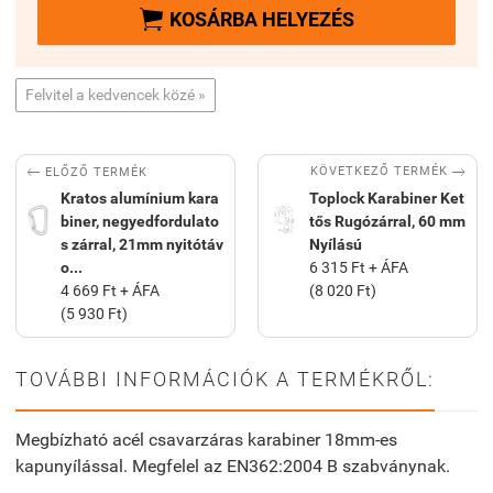

KOSÁRBA HELYEZÉS
Felvitel a kedvencek közé »


KÖVETKEZŐ TERMÉK
ELŐZŐ TERMÉK
Kratos alumínium kara
Toplock Karabiner Ket
biner, negyedfordulato
tős Rugózárral, 60 mm
s zárral, 21mm nyitótáv
Nyílású
o...
6 315 Ft + ÁFA
4 669 Ft + ÁFA
(8 020 Ft)
(5 930 Ft)
TOVÁBBI INFORMÁCIÓK A TERMÉKRŐL:
Megbízható acél csavarzáras karabiner 18mm-es
kapunyílással. Megfelel az EN362:2004 B szabványnak.