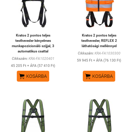
Kratos 2 pontos teljes
Kratos 2 pontos teljes
testheveder kényelmes
testheveder, REFLEX 2
munkapozicionáló szíjjal, 3
láthatósági mellénnyel
automatikus csattal
Cikkszám:
KRA-FA1030300
Cikkszám:
KRA-FA1020401
59 945 Ft + ÁFA (76 130 Ft)
45 205 Ft + ÁFA (57 410 Ft)


KOSÁRBA
KOSÁRBA