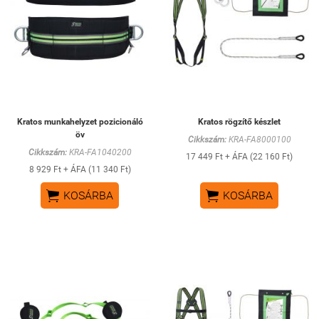
Kratos munkahelyzet pozicionáló
Kratos rögzítő készlet
öv
Cikkszám:
KRA-FA8000100
Cikkszám:
KRA-FA1040200
17 449 Ft + ÁFA (22 160 Ft)
8 929 Ft + ÁFA (11 340 Ft)


KOSÁRBA
KOSÁRBA