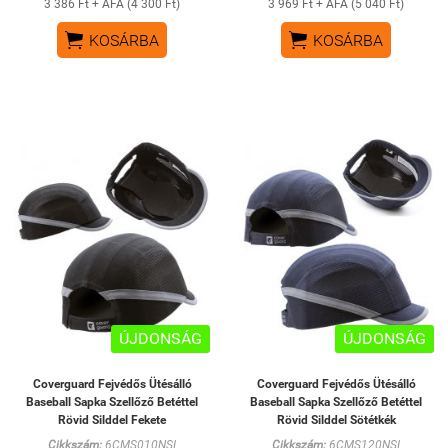
3 386 Ft + ÁFA (4 300 Ft)
3 969 Ft + ÁFA (5 040 Ft)


KOSÁRBA
KOSÁRBA
ÚJDONSÁG
ÚJDONSÁG
Coverguard Fejvédős Ütésálló
Coverguard Fejvédős Ütésálló
Baseball Sapka Szellőző Betéttel
Baseball Sapka Szellőző Betéttel
Rövid Silddel Fekete
Rövid Silddel Sötétkék
Cikkszám:
6CMS010NSI
Cikkszám:
6CMS120NSI