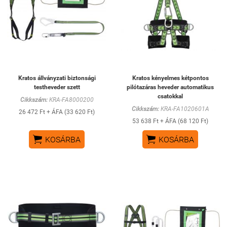
Kratos állványzati biztonsági
Kratos kényelmes kétpontos
testheveder szett
pilótazáras heveder automatikus
csatokkal
Cikkszám:
KRA-FA8000200
Cikkszám:
KRA-FA1020601A
26 472 Ft + ÁFA (33 620 Ft)
53 638 Ft + ÁFA (68 120 Ft)


KOSÁRBA
KOSÁRBA