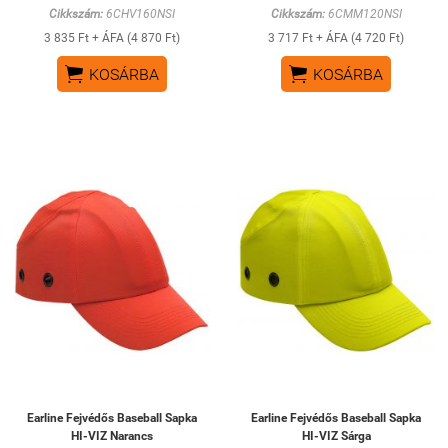
Cikkszám:
6CHV160NSI
Cikkszám:
6CMM120NSI
3 835 Ft + ÁFA (4 870 Ft)
3 717 Ft + ÁFA (4 720 Ft)


KOSÁRBA
KOSÁRBA
Earline Fejvédős Baseball Sapka
Earline Fejvédős Baseball Sapka
HI-VIZ Narancs
HI-VIZ Sárga