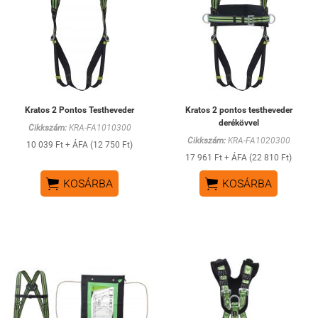
Kratos 2 Pontos Testheveder
Kratos 2 pontos testheveder
derékövvel
Cikkszám:
KRA-FA1010300
Cikkszám:
KRA-FA1020300
10 039 Ft + ÁFA (12 750 Ft)
17 961 Ft + ÁFA (22 810 Ft)


KOSÁRBA
KOSÁRBA