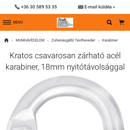


+36 30 589 53 35
E-mail küldés »


MENÜ

»
MUNKAVÉDELEM
»
Zuhanásgátló Testheveder
»
Karabiner
Kratos csavarosan zárható acél
karabiner, 18mm nyitótávolsággal