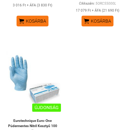
Cikkszám:
5ORC55000L
3 016 Ft + ÁFA (3 830 Ft)
17 079 Ft + ÁFA (21 690 Ft)


KOSÁRBA
KOSÁRBA
ÚJDONSÁG
Eurotechnique Euro-One
Púdermentes Nitril Kesztyű 100