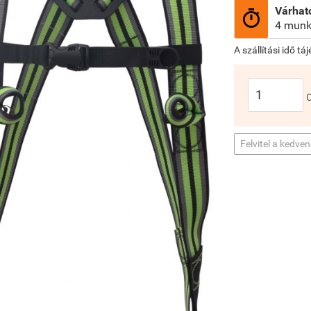
Várható

4 munk
A szállítási idő tá
Felvitel a kedve