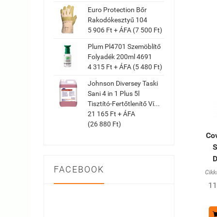
Euro Protection Bőr
Rakodókesztyű 104
5 906 Ft + ÁFA (7 500 Ft)
Plum Pl4701 Szemöblítő
Folyadék 200ml 4691
4 315 Ft + ÁFA (5 480 Ft)
Johnson Diversey Taski
Sani 4 in 1 Plus 5l
Tisztító-Fertőtlenítő Ví...
21 165 Ft + ÁFA
(26 880 Ft)
Co
S
D
FACEBOOK
Cikk
11