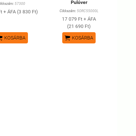
Pulóver
ikkszám:
57300
t + ÁFA (3 830 Ft)
Cikkszám:
5ORC55000L
17 079 Ft + ÁFA
(21 690 Ft)


KOSÁRBA
KOSÁRBA