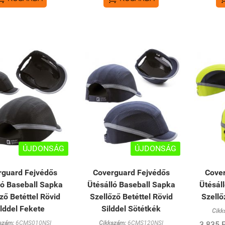
ÚJDONSÁG
ÚJDONSÁG
rguard Fejvédős
Coverguard Fejvédős
Cove
ló Baseball Sapka
Ütésálló Baseball Sapka
Ütésál
ző Betéttel Rövid
Szellőző Betéttel Rövid
Szellő
ilddel Fekete
Silddel Sötétkék
Cikk
szám:
6CMS010NSI
Cikkszám:
6CMS120NSI
3 835 F