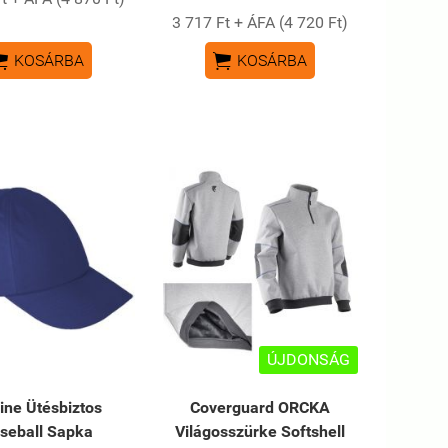
3 717 Ft + ÁFA (4 720 Ft)


KOSÁRBA
KOSÁRBA
ÚJDONSÁG
line Ütésbiztos
Coverguard ORCKA
seball Sapka
Világosszürke Softshell