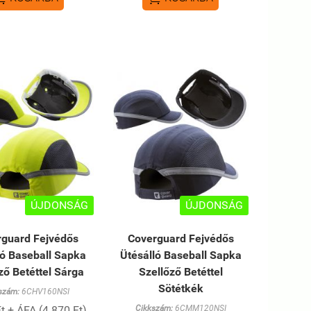
ÚJDONSÁG
ÚJDONSÁG
rguard Fejvédős
Coverguard Fejvédős
ló Baseball Sapka
Ütésálló Baseball Sapka
ző Betéttel Sárga
Szellőző Betéttel
Sötétkék
szám:
6CHV160NSI
t + ÁFA (4 870 Ft)
Cikkszám:
6CMM120NSI