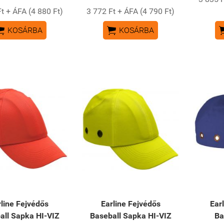
t + ÁFA (4 880 Ft)
3 772 Ft + ÁFA (4 790 Ft)


KOSÁRBA
KOSÁRBA
rline Fejvédős
Earline Fejvédős
Ear
all Sapka HI-VIZ
Baseball Sapka HI-VIZ
Ba