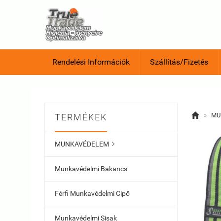
Rendelési Információk
Szállítás/Fizetés

»
MU
TERMÉKEK
MUNKAVÉDELEM

Munkavédelmi Bakancs
Férfi Munkavédelmi Cipő
Munkavédelmi Sisak