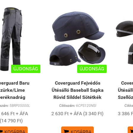
ÚJDONSÁG
ÚJDONSÁG
verguard Baru
Coverguard Fejvédős
Cove
zürke/Lime
Ütésálló Baseball Sapka
Ütésál
eréknadrág
Rövid Silddel Sötétkék
Szellő
szám:
5BRP05000L
Cikkszám:
6CPS120NSI
Cikk
 646 Ft + ÁFA
2 630 Ft + ÁFA (3 340 Ft)
3 386 F
(14 790 Ft)


KOSÁRBA
KOSÁRBA