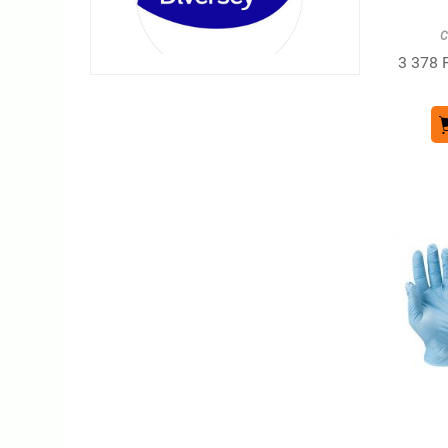
C
3 378 F