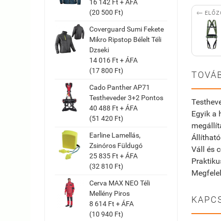
16 142 Ft + ÁFA
(20 500 Ft)

ELŐZ
Coverguard Sumi Fekete
Mikro Ripstop Bélelt Téli
Dzseki
14 016 Ft + ÁFA
(17 800 Ft)
TOVÁB
Cado Panther AP71
Testheveder 3+2 Pontos
Testheve
40 488 Ft + ÁFA
Egyik a 
(51 420 Ft)
megállí
Earline Lamellás,
Állíthat
Zsinóros Füldugó
Váll és 
25 835 Ft + ÁFA
Praktiku
(32 810 Ft)
Megfele
Cerva MAX NEO Téli
Mellény Piros
KAPC
8 614 Ft + ÁFA
(10 940 Ft)