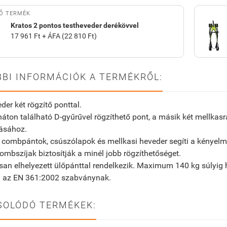
Ő TERMÉK
Kratos 2 pontos testheveder derékövvel
17 961 Ft + ÁFA (22 810 Ft)
BI INFORMÁCIÓK A TERMÉKRŐL:
der két rögzítő ponttal.
háton található D-gyűrűvel rögzíthető pont, a másik két mellkasra 
tásához.
ó combpántok, csúszólapok és mellkasi heveder segíti a kényelme
combszíjak biztosítják a minél jobb rögzíthetőséget.
san elhelyezett ülőpánttal rendelkezik. Maximum 140 kg súlyig
l az EN 361:2002 szabványnak.
SOLÓDÓ TERMÉKEK: