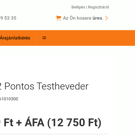
Belépés
|
Regisztráció


9 53 35
Az Ön kosara
üres
.
Árajánlatkérés

2 Pontos Testheveder
A1010300
 Ft + ÁFA (12 750 Ft)