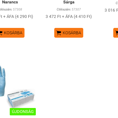
Narancs
Sárga
C
ikkszám:
57308
Cikkszám:
57307
3 016 F
t + ÁFA (4 290 Ft)
3 472 Ft + ÁFA (4 410 Ft)


KOSÁRBA
KOSÁRBA
ÚJDONSÁG