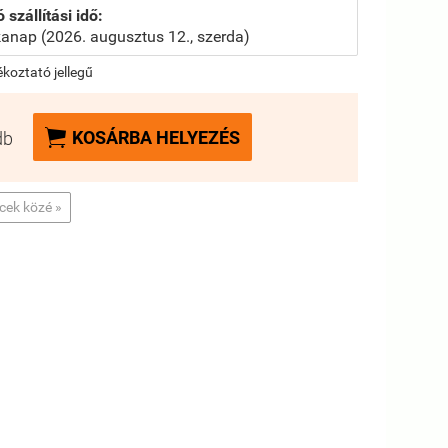
 szállítási idő:
anap (2026. augusztus 12., szerda)
jékoztató jellegű

KOSÁRBA HELYEZÉS
db
ncek közé »