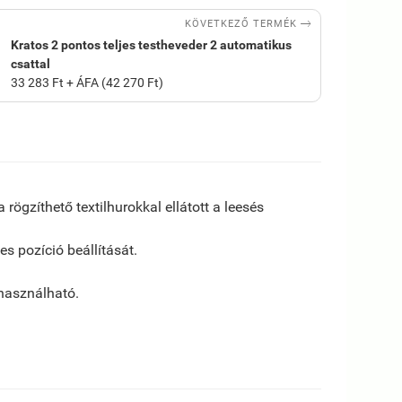

KÖVETKEZŐ TERMÉK
Kratos 2 pontos teljes testheveder 2 automatikus
csattal
33 283 Ft + ÁFA (42 270 Ft)
rögzíthető textilhurokkal ellátott a leesés
s pozíció beállítását.
 használható.