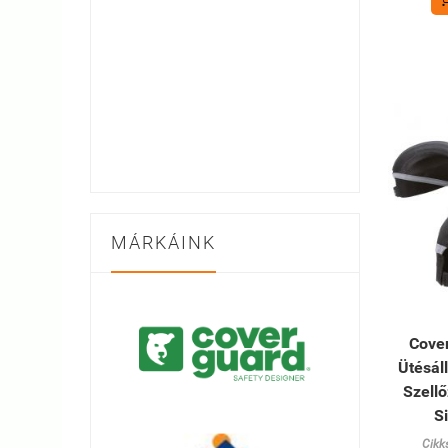
MÁRKÁINK
Cove
Ütésál
Szellő
S
Cikk