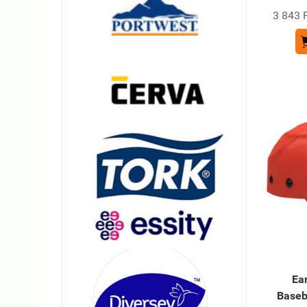
3 843 F
Ea
Baseb