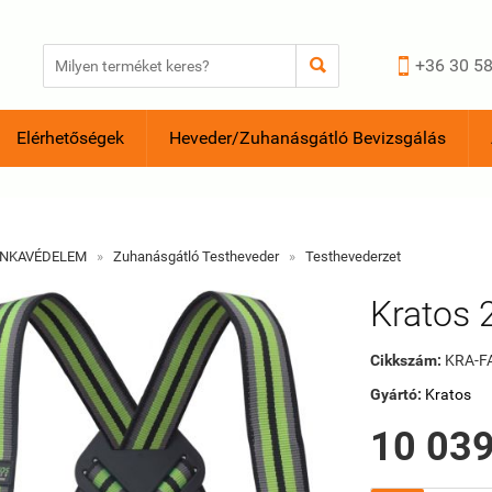


+36 30 58
Elérhetőségek
Heveder/Zuhanásgátló Bevizsgálás
NKAVÉDELEM
»
Zuhanásgátló Testheveder
»
Testhevederzet
Kratos 
Cikkszám:
KRA-F
Gyártó:
Kratos
10 039