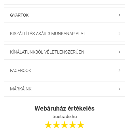
GYÁRTÓK

KISZÁLLÍTÁS AKÁR 3 MUNKANAP ALATT

KÍNÁLATUNKBÓL VÉLETLENSZERŰEN

FACEBOOK

MÁRKÁINK

Webáruház értékelés
truetrade.hu




