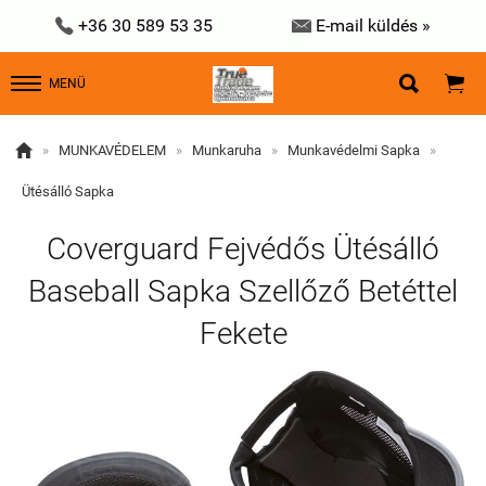


+36 30 589 53 35
E-mail küldés »


MENÜ

»
MUNKAVÉDELEM
»
Munkaruha
»
Munkavédelmi Sapka
»
Ütésálló Sapka
Coverguard Fejvédős Ütésálló
Baseball Sapka Szellőző Betéttel
Fekete