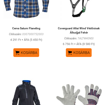
Cerva Saturn Flaneling
Coverguard Altai Wind Védősisak
Állszíjjal Fehér
Cikkszám:
0307000752003
Cikkszám:
7ALTW40NSI
4 291 Ft + ÁFA (5 450 Ft)
6 756 Ft + ÁFA (8 580 Ft)


KOSÁRBA
KOSÁRBA