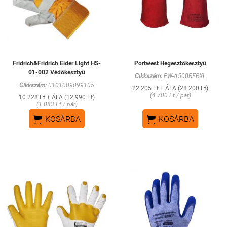
Fridrich&Fridrich Eider Light HS-
Portwest Hegesztőkesztyű
01-002 Védőkesztyű
Cikkszám:
PW-A500RERXL
Cikkszám:
0101009099105
22 205 Ft + ÁFA (28 200 Ft)
(4 700 Ft / pár)
10 228 Ft + ÁFA (12 990 Ft)
(1 083 Ft / pár)


KOSÁRBA
KOSÁRBA