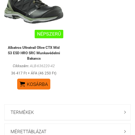
NÉPSZERŰ
Albatros Ultratrail Olive CTX Mid
S3 ESD HRO SRC Munkavédelmi
Bakancs
Cikkszám:
ALB-636220-42
36 417 Ft + ÁFA (46 250 Ft)

KOSÁRBA
TERMÉKEK

MÉRETTÁBLÁZAT
