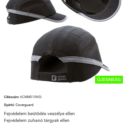
ÚJDONSÁG
Cikkszám:
6CMM010NSI
Gyártó:
Coverguard
Fejvédelem beütődés veszélye ellen
Fejvédelem zuhanó tárgyak ellen