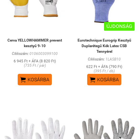
ÚJDONSÁG
Cerva YELLOWHAMMER prevent
Eurotechnique Eurogrip Kesztyű
kesztyű 9-10
Duplarétegű Kék Latex CSB
Tennyérel
Cikkszám:
0106003099100
Cikkszám:
1LASB10
6 945 Ft + ÁFA (8 820 Ft)
(735 Ft / pár)
622 Ft + ÁFA (790 Ft)
(395 Ft / db)


KOSÁRBA
KOSÁRBA