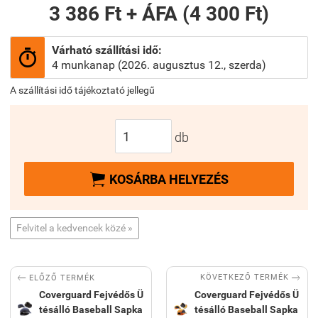
3 386 Ft + ÁFA (4 300 Ft)
Várható szállítási idő:

4 munkanap (2026. augusztus 12., szerda)
A szállítási idő tájékoztató jellegű
db

KOSÁRBA HELYEZÉS
Felvitel a kedvencek közé »


KÖVETKEZŐ TERMÉK
ELŐZŐ TERMÉK
Coverguard Fejvédős Ü
Coverguard Fejvédős Ü
tésálló Baseball Sapka
tésálló Baseball Sapka