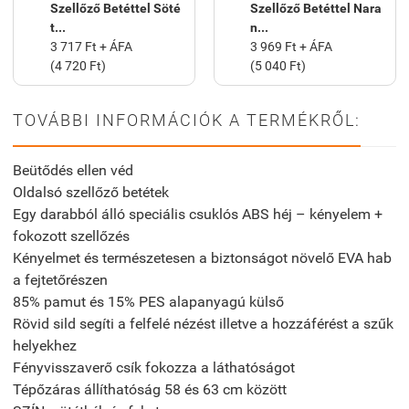
Szellőző Betéttel Söté
Szellőző Betéttel Nara
t...
n...
3 717 Ft + ÁFA
3 969 Ft + ÁFA
(4 720 Ft)
(5 040 Ft)
TOVÁBBI INFORMÁCIÓK A TERMÉKRŐL:
Beütődés ellen véd
Oldalsó szellőző betétek
Egy darabból álló speciális csuklós ABS héj – kényelem +
fokozott szellőzés
Kényelmet és természetesen a biztonságot növelő EVA hab
a fejtetőrészen
85% pamut és 15% PES alapanyagú külső
Rövid sild segíti a felfelé nézést illetve a hozzáférést a szűk
helyekhez
Fényvisszaverő csík fokozza a láthatóságot
Tépőzáras állíthatóság 58 és 63 cm között