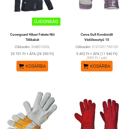
ÚJDONSÁG
Coverguard Hibari Fekete Női
Cerva Gull Kombinált
Télikabát
Védőkesztyű 10
Cikkszám:
5HIB01000L
Cikkszám:
0101001799100
20 701 Ft + ÁFA (26 290 Ft)
9 402 Ft + ÁFA (11 940 Ft)
(995 Ft / pár)


KOSÁRBA
KOSÁRBA