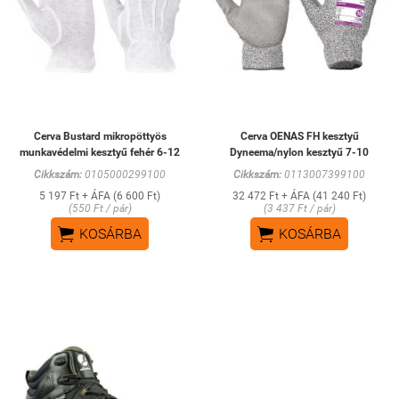
Cerva Bustard mikropöttyös
Cerva OENAS FH kesztyű
munkavédelmi kesztyű fehér 6-12
Dyneema/nylon kesztyű 7-10
Cikkszám:
0105000299100
Cikkszám:
0113007399100
5 197 Ft + ÁFA (6 600 Ft)
32 472 Ft + ÁFA (41 240 Ft)
(550 Ft / pár)
(3 437 Ft / pár)


KOSÁRBA
KOSÁRBA