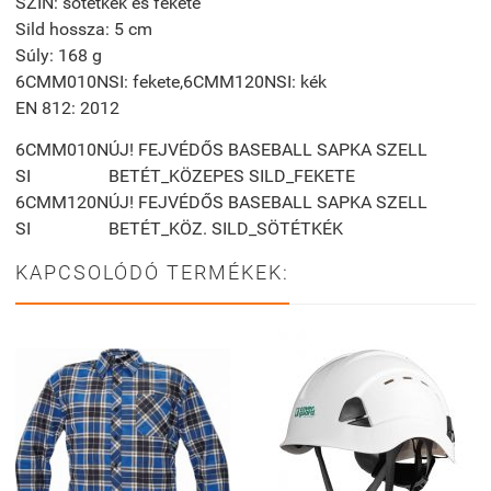
SZÍN: sötétkék és fekete
Sild hossza: 5 cm
Súly: 168 g
6CMM010NSI: fekete,6CMM120NSI: kék
EN 812: 2012
6CMM010N
ÚJ! FEJVÉDŐS BASEBALL SAPKA SZELL
SI
BETÉT_KÖZEPES SILD_FEKETE
6CMM120N
ÚJ! FEJVÉDŐS BASEBALL SAPKA SZELL
SI
BETÉT_KÖZ. SILD_SÖTÉTKÉK
KAPCSOLÓDÓ TERMÉKEK: