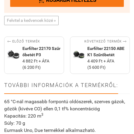
Felvitel a kedvencek közé »


KÖVETKEZŐ TERMÉK
ELŐZŐ TERMÉK
Eurfilter 22170 Szűr
Eurfilter 22150 ABE
őbetét P3
K1 Szűrőbetét
4 882 Ft + ÁFA
4 409 Ft + ÁFA
(6 200 Ft)
(5 600 Ft)
TOVÁBBI INFORMÁCIÓK A TERMÉKRŐL:
65 °C-nál magasabb forrpontú oldószerek, szerves gázok,
gőzök (kivéve CO) ellen 0,1 tf% koncentrációg
3
Kapacitás: 220 m
Súly: 70 g
Eurmask Uno, Due termékkel alkalmazható.