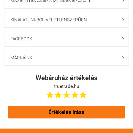
KISZÁLLÍTÁS AKÁR 3 MUNKANAP ALATT

KÍNÁLATUNKBÓL VÉLETLENSZERŰEN

FACEBOOK

MÁRKÁINK

Webáruház értékelés
truetrade.hu





Értékelés írása