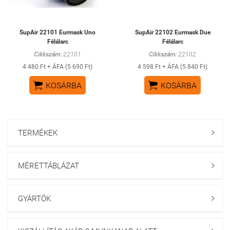
SupAir 22101 Eurmask Uno
SupAir 22102 Eurmask Due
Félálarc
Félálarc
Cikkszám:
22101
Cikkszám:
22102
4 480 Ft + ÁFA (5 690 Ft)
4 598 Ft + ÁFA (5 840 Ft)


KOSÁRBA
KOSÁRBA
TERMÉKEK

MÉRETTÁBLÁZAT

GYÁRTÓK
