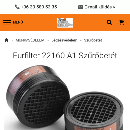


+36 30 589 53 35
E-mail küldés »


MENÜ

»
MUNKAVÉDELEM
»
Légzésvédelem
»
Szűrőbetét
Eurfilter 22160 A1 Szűrőbetét