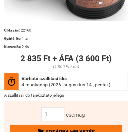
Cikkszám:
22160
Gyártó:
Eurfilter
Kiszerelés:
2 db
2 835 Ft + ÁFA (3 600 Ft)
(1 800 Ft / db)
Várható szállítási idő:

4 munkanap (2026. augusztus 14., péntek)
A szállítási idő tájékoztató jellegű
csomag

KOSÁRBA HELYEZÉS