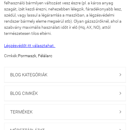
felhasználó bármilyen változást vesz észre (pl. a káros anyag
szagát, ízét kezdi érezni, nehezebben lélegzik, fáradékonyabb lesz,
szédül, vagy lassul a légáramlás a maszkban, a légzésvédelmi
rendszer bármely eleme megsérül stb). Olyan gázszűrőknél, ahol a
szabvány maximális használati időt ír elő (Hq, AX, NO), attól
természetesen tilos eltérni.
Légzésvédőt itt választahat.
Cimkék:
Pormaszk
,
Félálarc
BLOG KATEGÓRIÁK

BLOG CIMKÉK

TERMÉKEK
