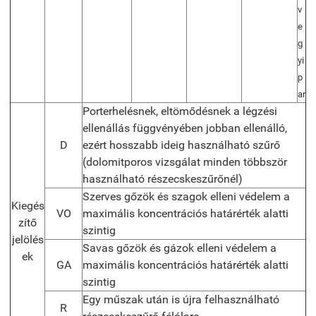
v
e
g
yi
p
ar
Porterhelésnek, eltömődésnek a légzési
ellenállás függvényében jobban ellenálló,
D
ezért hosszabb ideig használható szűrő
(dolomitporos vizsgálat minden többször
használható részecskeszűrőnél)
Szerves gőzök és szagok elleni védelem a
Kiegés
VO
maximális koncentrációs határérték alatti
zítő
szintig
jelölés
Savas gőzök és gázok elleni védelem a
ek
GA
maximális koncentrációs határérték alatti
szintig
Egy műszak után is újra felhasználható
R