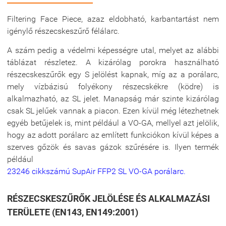
Filtering Face Piece, azaz eldobható, karbantartást nem
igénylő részecskeszűrő félálarc
.
A szám pedig a védelmi képességre utal, melyet az alábbi
táblázat részletez. A kizárólag porokra használható
részecskeszűrők egy S jelölést kapnak, míg az a porálarc,
mely vízbázisú folyékony részecskékre (ködre) is
alkalmazható, az SL jelet. Manapság már szinte kizárólag
csak SL jelűek vannak a piacon. Ezen kívül még létezhetnek
egyéb betűjelek is, mint például a VO-GA, mellyel azt jelölik,
hogy az adott porálarc az említett funkciókon kívül képes a
szerves gőzök és savas gázok szűrésére is. Ilyen termék
például
23246 cikkszámú SupAir FFP2 SL VO-GA porálarc
.
RÉSZECSKESZŰRŐK JELÖLÉSE ÉS ALKALMAZÁSI
TERÜLETE (EN143, EN149:2001)