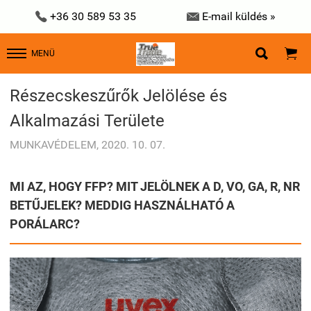


+36 30 589 53 35
E-mail küldés »


MENÜ
Részecskeszűrők Jelölése és
Alkalmazási Területe
MUNKAVÉDELEM, 2020. 10. 07.
MI AZ, HOGY FFP?
MIT JELÖLNEK A D, VO, GA, R, NR
BETŰJELEK?
MEDDIG HASZNÁLHATÓ A
PORÁLARC?