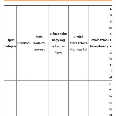
A
lk
al
m
Részecske
a
Max.
Szűrő
Típus
nagyság
Leválasztási
z
Színkód
védelmi
áteresztése
betűjele
teljesítmény
á
-
(mikron=10
tényező
(NaCl vizsgálat)
si
3
mm)
te
r
ül
et
S
zi
lá
rd
(p
or