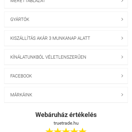
MÉRETTÁBLÁZAT

GYÁRTÓK

KISZÁLLÍTÁS AKÁR 3 MUNKANAP ALATT

KÍNÁLATUNKBÓL VÉLETLENSZERŰEN

FACEBOOK

MÁRKÁINK

Webáruház értékelés
truetrade.hu




