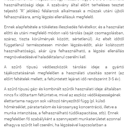
használhatósági ideje. A szabvány által előírt terheléses tesztet
teljesítő "R" jelölésű félálarcok alkalmasak a műszak utáni újbóli
felhasználásra, amíg légzési ellenállásuk megfelelő.
Ennek alapfeltétele a tökéletes illeszkedés felvételkor, és a használat
előtti és utáni megfelelő módon való tárolás (saját csomagolásban,
száraz, tiszta körülmények között, sértetlenül). Az eltelt időtől
függetlenül természetesen minden légzésvédőt, akár kolátozott
használhatóságú, akár újra felhasználható, a légzési ellenállás
megnövekedésével haladéktalanul cserélni kell.
A szűrő típusú védőeszközök tárolási ideje: a gyártó
tájékoztatásának megfelelően a használati utasítás szerint (az
előírt feltételek mellett, a feltüntetett lejárati idő rendszerint 3-5 év).
A szűrő típusú gáz- és kombinált szűrők használati ideje: általában
nincs fix időtartam feltüntetve, mivel az eszköz védőképességének
élettartama nagyon sok változó tényezőtől függ (pl. külső
hőmérséklet, páratartalom és károsanyag koncentráció, illetve a
munka intenzitása, a felhasználható tüdőkapacitása, stb). Ennek
megfelelően fő szabályként a szennyezett munkaterületet azonnal
elhagyva szűrőt kell cserélni, ha légzésével kapcsolatban a