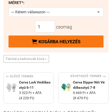
MÉRET*:
csomag

KOSÁRBA HELYEZÉS
Felvitel a kedvencek közé »


KÖVETKEZŐ TERMÉK
ELŐZŐ TERMÉK
Cerva Lark Védőkes
Cerva Dipper Női Vé
ztyű 6-11
dőkesztyű 7-8
3 323 Ft + ÁFA
6 669 Ft + ÁFA
(4 220 Ft)
(8 470 Ft)