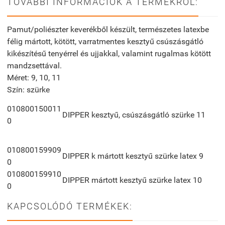
TOVÁBBI INFORMÁCIÓK A TERMÉKRŐL:
Pamut/poliészter keverékből készült, természetes latexbe
félig mártott, kötött, varratmentes kesztyű csúszásgátló
kikészítésű tenyérrel és ujjakkal, valamint rugalmas kötött
mandzsettával.
Méret: 9, 10, 11
Szín: szürke
010800150011
DIPPER kesztyű, csúszásgátló szürke 11
0
010800159909
DIPPER k mártott kesztyű szürke latex 9
0
010800159910
DIPPER mártott kesztyű szürke latex 10
0
KAPCSOLÓDÓ TERMÉKEK: