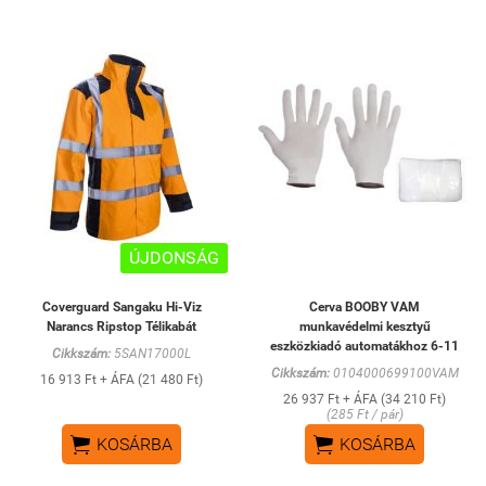
ÚJDONSÁG
Coverguard Sangaku Hi-Viz
Cerva BOOBY VAM
Narancs Ripstop Télikabát
munkavédelmi kesztyű
eszközkiadó automatákhoz 6-11
Cikkszám:
5SAN17000L
Cikkszám:
0104000699100VAM
16 913 Ft + ÁFA (21 480 Ft)
26 937 Ft + ÁFA (34 210 Ft)
(285 Ft / pár)


KOSÁRBA
KOSÁRBA