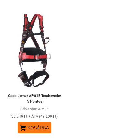
Cado Lemur AP61E Testheveder
5 Pontos
Cikkszám:
AP61E
38 740 Ft + ÁFA (49 200 Ft)

KOSÁRBA