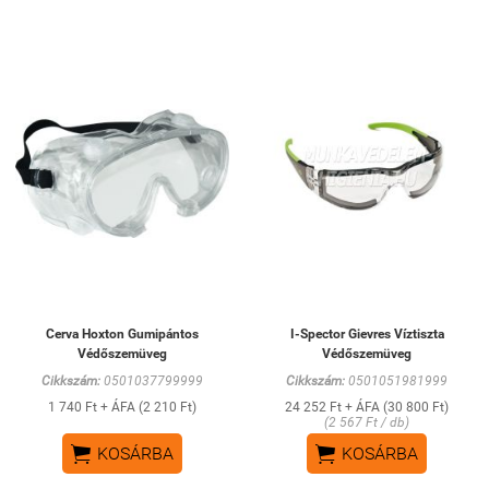
Cerva Hoxton Gumipántos
I-Spector Gievres Víztiszta
Védőszemüveg
Védőszemüveg
Cikkszám:
0501037799999
Cikkszám:
0501051981999
1 740 Ft + ÁFA (2 210 Ft)
24 252 Ft + ÁFA (30 800 Ft)
(2 567 Ft / db)


KOSÁRBA
KOSÁRBA