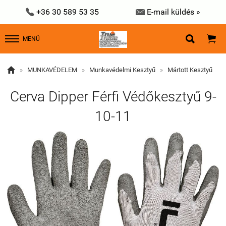


+36 30 589 53 35
E-mail küldés »


MENÜ

»
MUNKAVÉDELEM
»
Munkavédelmi Kesztyű
»
Mártott Kesztyű
Cerva Dipper Férfi Védőkesztyű 9-
10-11