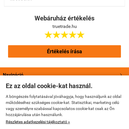
Webáruház értékelés
truetrade.hu





Értékelés írása
Navigáció

Ez az oldal cookie-kat használ.
Saját fiók

A böngészés folytatásával jóváhagyja, hogy használjunk az oldal
működéséhez szükséges cookie-kat. Statisztikai, marketing célú
Bemutatkozás

vagy személyre szabással kapcsolatos cookie-kat csak az Ön
hozzájárulása után használunk.
Elérhetőségek

Részletes adatkezelési tájékoztató »